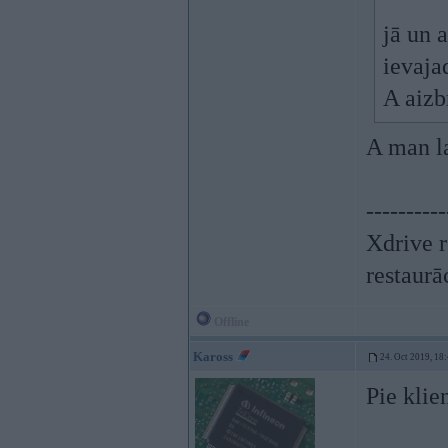
jā un 
ievajad
A aizb
A man la
----------
Xdrive r
restaurā
Offline
Kaross
24. Oct 2019, 18
Pie klie