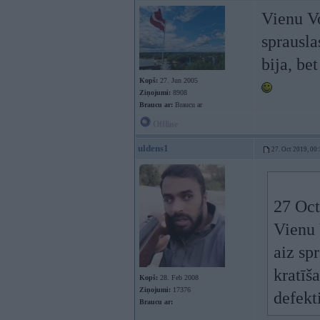
Vienu Vo
sprausla
bija, be
Kopš:
27. Jun 2005
Ziņojumi:
8908
Braucu ar:
Braucu ar
Offline
uldens1
27. Oct 2019, 00
27 Oct
Vienu 
aiz sp
kratīš
Kopš:
28. Feb 2008
Ziņojumi:
17376
defekt
Braucu ar: