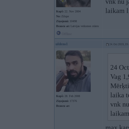
vnk nu j
laikam l
Kopš:
22. Nov 2004
No:
Zilupe
Ziņojumi:
10498
Braucu ar:
Latvijas veiksmes stāstu
Offline
uldens1
24. Oct 2019, 19
24 Oct
Vag 1,
Mērķti
laika 
Kopš:
28. Feb 2008
Ziņojumi:
17376
vnk nu
Braucu ar:
laikam
max kar