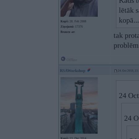
Kāds t
lētāk 
kopā...
Kopš:
28. Feb 2008
Ziņojumi:
17376
Braucu ar:
tak prot
problē
Offline
RSAWorkshop
24. Oct 2019, 13
24 Oct
24 O
Kopš:
13. Dec 2014