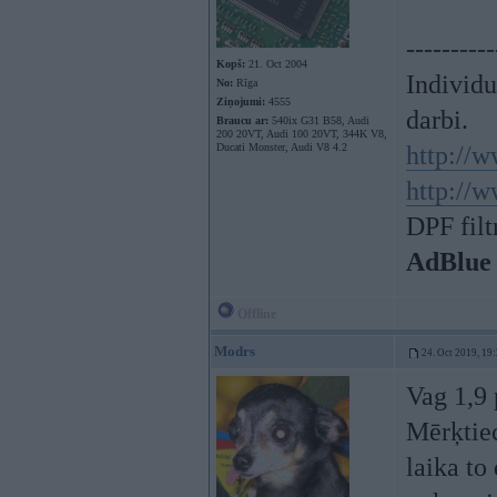
----------
Kopš:
21. Oct 2004
Individ
No:
Rīga
Ziņojumi:
4555
darbi.
Braucu ar:
540ix G31 B58, Audi
200 20VT, Audi 100 20VT, 344K V8,
Ducati Monster, Audi V8 4.2
http://w
http://w
DPF filt
AdBlue
Offline
Modrs
24. Oct 2019, 19
Vag 1,9 
Mērķtiec
laika to