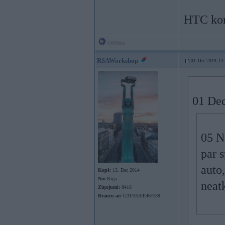
HTC kon
Offline
RSAWorkshop
01. Dec 2019, 13
01 Dec
05 N
par 
auto,
Kopš:
13. Dec 2014
No:
Rīga
neatk
Ziņojumi:
8416
Braucu ar:
G31/E53/E46/E39