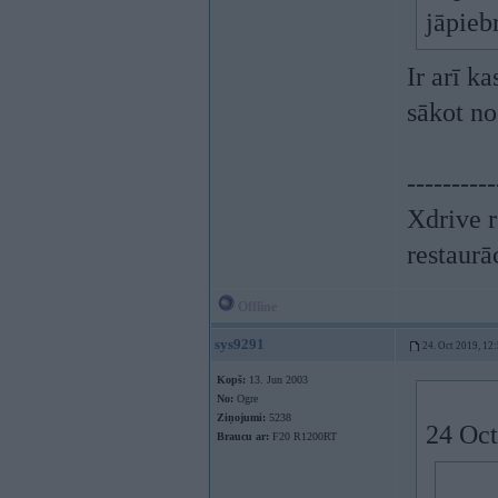
jāpieb
Ir arī k
sākot no
----------
Xdrive r
restaurā
Offline
sys9291
24. Oct 2019, 12
Kopš:
13. Jun 2003
No:
Ogre
Ziņojumi:
5238
24 Oct
Braucu ar:
F20 R1200RT