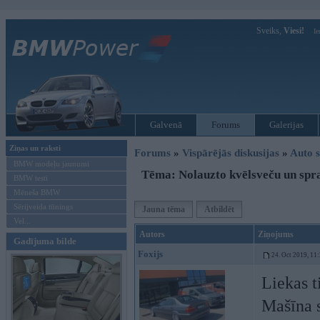
Sveiks,
Viesi!
Ie
Galvenā
Forums
Galerijas
Ziņas un raksti
Forums
»
Vispārējās diskusijas
»
Auto s
BMW modeļu jaunumi
Tēma: Nolauzto kvēlsveču un spr
BMW testi
Mēneša BMW
Sērijveida tūnings
Jauna tēma
Atbildēt
Vel...
Autors
Ziņojums
Gadījuma bilde
Foxijs
24. Oct 2019, 11
Liekas t
Mašīna s