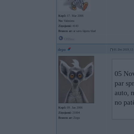
Kopš:
17. Mar 2006
No:
Valmiera
Ziņojumi:
4143
Braucu ar:
ar savu lāpstu blad
Offline
depo
01. Dec 2019, 12
05 No
par sp
auto, 
no pat
Kopš:
09. Jan 2006
Ziņojumi:
21004
Braucu ar:
Zirgu