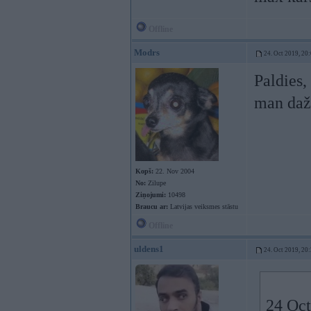
Offline
Modrs
24. Oct 2019, 20
Paldies,
man daži
Kopš:
22. Nov 2004
No:
Zilupe
Ziņojumi:
10498
Braucu ar:
Latvijas veiksmes stāstu
Offline
uldens1
24. Oct 2019, 20
24 Oct