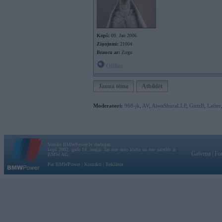
Kopš:
09. Jan 2006
Ziņojumi:
21004
Braucu ar:
Zirgu
Offline
Jauna tēma
Atbildēt
Moderatori:
968-jk
,
AV
,
AiwaShuraLLP
,
GirtzB
,
Lafter
Vortāls BMWPower.lv darbojas
kopš 2002. gada 14. maija. Tas nav auto klubs un nav saistīts ar
Galvena
|
Fo
BMW AG.
Par BMWPower
|
Kontakti
|
Reklāma