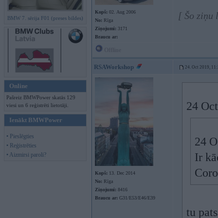
Kopš:
02. Aug 2006
[ Šo ziņu 
BMW 7. sērija F01 (preses bildes)
No:
Rīga
Ziņojumi:
3171
Braucu ar:
Offline
RSAWorkshop
24. Oct 2019, 11
Online
Pašreiz BMWPower skatās 129
24 Oct
viesi un 6 reģistrēti lietotāji.
Ienākt BMWPower
• Pieslēgties
24 O
• Reģistrēties
Ir k
• Aizmirsi paroli?
Coro
Kopš:
13. Dec 2014
No:
Rīga
Ziņojumi:
8416
Braucu ar:
G31/E53/E46/E39
tu pats