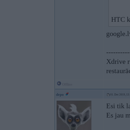
HTC ko
google.l
----------
Xdrive r
restaurā
Offline
depo
01. Dec 2019, 13
Esi tik 
Es jau 