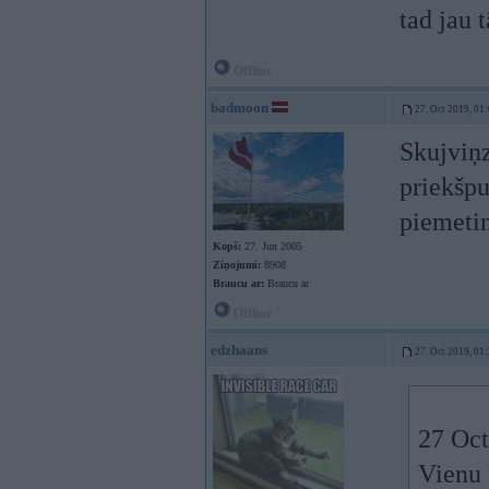
tad jau 
Offline
badmoon
27. Oct 2019, 01
Skujviņz
priekšpu
piemetin
Kopš:
27. Jun 2005
Ziņojumi:
8908
Braucu ar:
Braucu ar
Offline
edzhaans
27. Oct 2019, 01
27 Oct
Vienu 