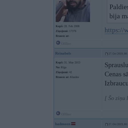
Paldie
bija m
Kopš:
28. Feb 2008
https:
Ziņojumi:
17376
Braucu ar:
Offline
Reinabols
27. Oct 2019, 00
Kopš:
31. May 2013
Sprausl
No:
Rīga
Cenas sā
Ziņojumi:
42
Braucu ar:
Klasiku
Izbraucu
[ Šo ziņu
Offline
badmoon
27. Oct 2019, 00