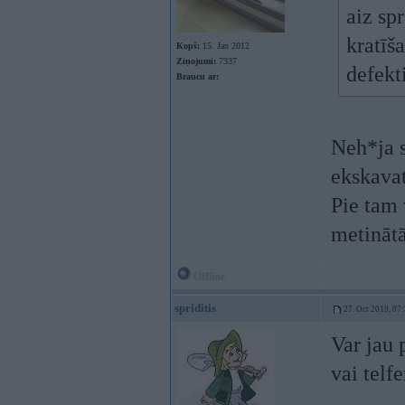
aiz sp
kratīš
Kopš:
15. Jan 2012
Ziņojumi:
7337
defekt
Braucu ar:
Neh*ja s
ekskavat
Pie tam 
metinātā
Offline
spriditis
27. Oct 2019, 07
Var jau 
vai telf