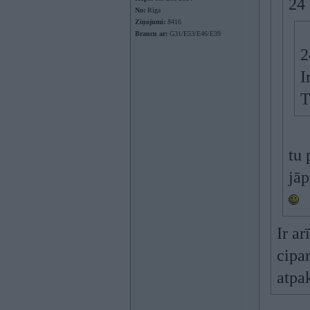
24
No:
Rīga
Ziņojumi:
8416
Braucu ar:
G31/E53/E46/E39
2
I
T
tu 
jāp
Ir a
cipa
atpa