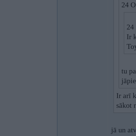
24 O
24
Ir 
Toy
tu pa
jāpi
Ir arī
sākot 
jā un at