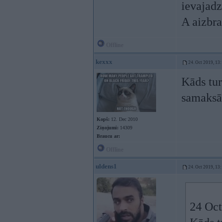
ievajadzē
A aizbra
Offline
kexxx
24. Oct 2019, 13
Kāds tur
samaksāt
Kopš:
12. Dec 2010
Ziņojumi:
14309
Braucu ar:
Offline
uldens1
24. Oct 2019, 13
24 Oct