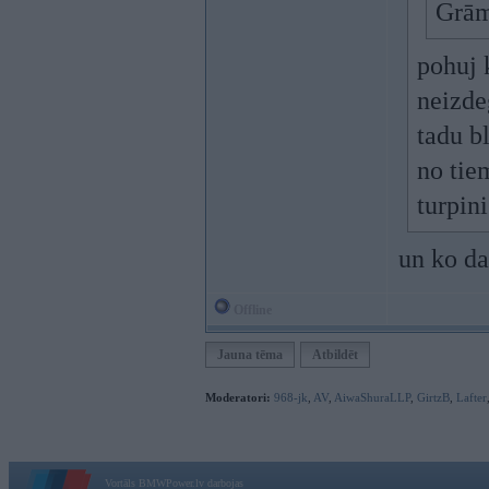
Grām
pohuj k
neizde
tadu b
no tie
turpin
un ko dar
Offline
Jauna tēma
Atbildēt
Moderatori:
968-jk
,
AV
,
AiwaShuraLLP
,
GirtzB
,
Lafter
Vortāls BMWPower.lv darbojas