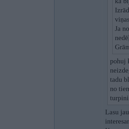
kā bi
Izrād
viņas
Ja no
nedē
Grām
pohuj k
neizde
tadu b
no tie
turpin
Lasu jau
interesa