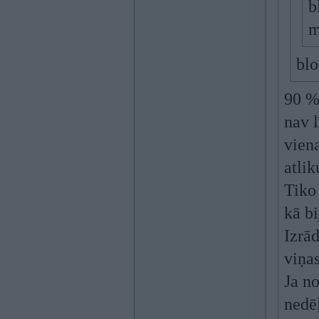
b
m
blo
90 %
nav 
viena
atlik
Tiko
kā bi
Izrād
viņas
Ja no
nedē