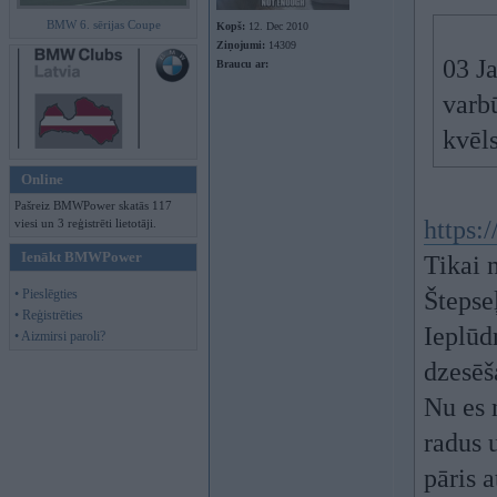
BMW 6. sērijas Coupe
Kopš:
12. Dec 2010
Ziņojumi:
14309
03 Ja
Braucu ar:
varbū
kvēl
Online
Pašreiz BMWPower skatās 117
https
viesi un 3 reģistrēti lietotāji.
Ienākt BMWPower
Tikai n
• Pieslēgties
Štepse
• Reģistrēties
Ieplūd
• Aizmirsi paroli?
dzesēš
Nu es 
radus 
pāris a