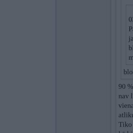
0
P
j
b
m
blo
90 %
nav 
viena
atlik
Tiko