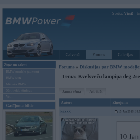
Sveiks,
Viesi!
Ie
Galvenā
Forums
Galerijas
Ziņas un raksti
Forums
»
Diskusijas par BMW modeļi
BMW modeļu jaunumi
Tēma: Kvēlsveču lampiņa deg 2sek
BMW testi
Mēneša BMW
Sērijveida tūnings
Jauna tēma
Atbildēt
Vel...
Autors
Ziņojums
Gadījuma bilde
kexxx
10. Jan 2015, 18:
10 Jan