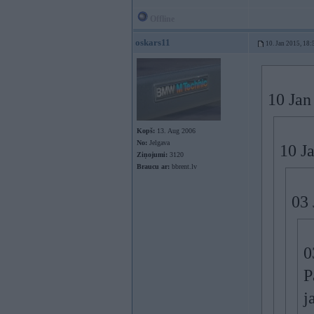
Offline
oskars11
10. Jan 2015, 18:
10 Jan
Kopš:
13. Aug 2006
No:
Jelgava
10 J
Ziņojumi:
3120
Braucu ar:
bbrent.lv
03 
0
P
j