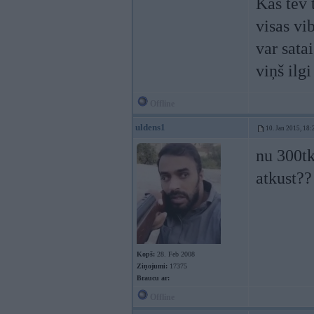
Kas tev t
visas vi
var satai
viņš ilg
Offline
uldens1
10. Jan 2015, 18:
nu 300tk
atkust?
Kopš:
28. Feb 2008
Ziņojumi:
17375
Braucu ar:
Offline