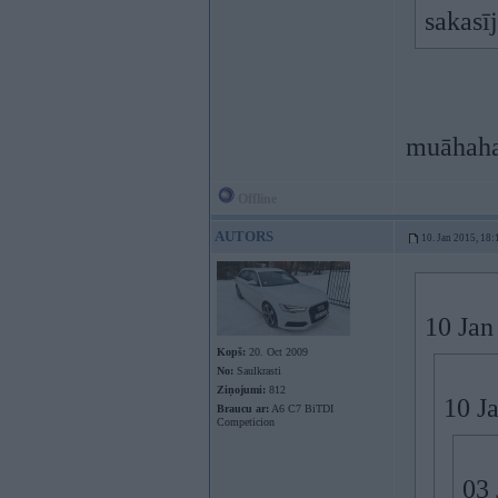
sakasīj
muāhaha
Offline
AUTORS
10. Jan 2015, 18:
10 Jan
Kopš:
20. Oct 2009
No:
Saulkrasti
Ziņojumi:
812
10 J
Braucu ar:
A6 C7 BiTDI
Competicion
03 