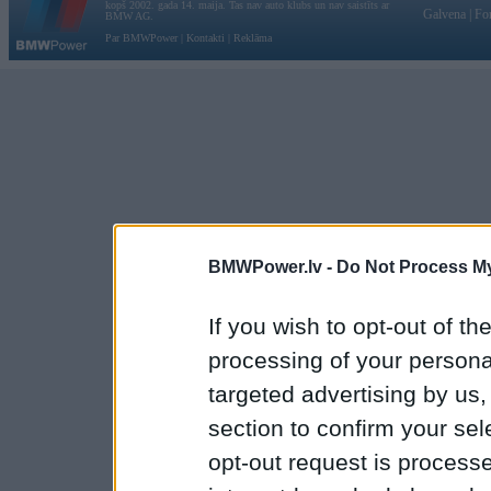
kopš 2002. gada 14. maija. Tas nav auto klubs un nav saistīts ar
Galvena
|
Fo
BMW AG.
Par BMWPower
|
Kontakti
|
Reklāma
BMWPower.lv -
Do Not Process My
If you wish to opt-out of the
processing of your personal
targeted advertising by us
section to confirm your sel
opt-out request is proces