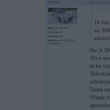
AUTORS
10. Jan 2015, 18:
10 Jan
Kopš:
20. Oct 2009
nu 300
No:
Saulkrasti
Ziņojumi:
812
atkust
Braucu ar:
A6 C7 BiTDI
Competicion
Nu jā 30
Alva nev
tā ka viz
Televīzo
vibrācij
Tautā sa
Vispār m
sprauslas