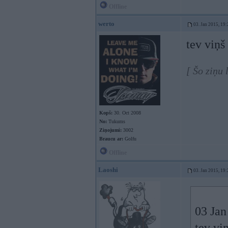
Offline
werto
03. Jan 2015, 19:
tev viņš
[ Šo ziņu
Kopš:
30. Oct 2008
No:
Tukums
Ziņojumi:
3002
Braucu ar:
Golfu
Offline
Laoshi
03. Jan 2015, 19:
03 Jan
tev vi