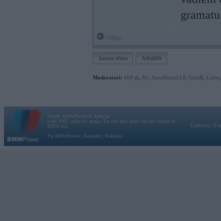
gramat
Offline
Jauna tēma
Atbildēt
Moderatori:
968-jk
,
AV
,
AiwaShuraLLP
,
GirtzB
,
Lafter
Vortāls BMWPower.lv darbojas
kopš 2002. gada 14. maija. Tas nav auto klubs un nav saistīts ar
Galvena
|
Fo
BMW AG.
Par BMWPower
|
Kontakti
|
Reklāma