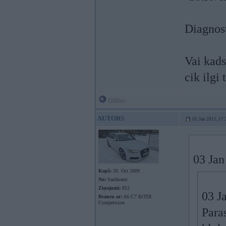
Diagnost
Vai kads
cik ilgi
Offline
AUTORS
10. Jan 2015, 17:
03 Jan
Kopš:
20. Oct 2009
No:
Saulkrasti
Ziņojumi:
812
03 J
Braucu ar:
A6 C7 BiTDI
Competicion
Paras