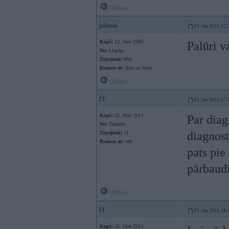
Offline
johnsk
03. Jan 2015, 17:
Kopš:
12. Nov 2009
Palūri v
No:
Liepāja
Ziņojumi:
894
Braucu ar:
iksu un busu
Offline
IT
03. Jan 2015, 17:
Kopš:
25. May 2011
Par diag
No:
Tukums
diagnost
Ziņojumi:
11
Braucu ar:
e46
pats pie
pārbaudī
Offline
IT
03. Jan 2015, 18:
Kopš:
25. May 2011