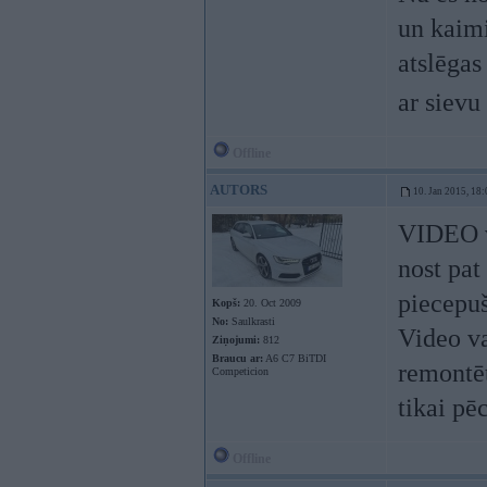
un kaimi
atslēgas
ar sievu
Offline
AUTORS
10. Jan 2015, 18:
VIDEO vi
nost pat
piecepuš
Kopš:
20. Oct 2009
No:
Saulkrasti
Video va
Ziņojumi:
812
Braucu ar:
A6 C7 BiTDI
remontēt
Competicion
tikai pē
Offline