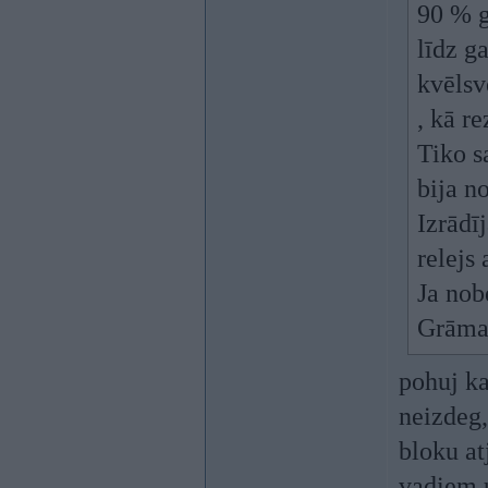
90 % g
līdz g
kvēlsv
, kā r
Tiko s
bija n
Izrādīj
relejs 
Ja nob
Grāmat
pohuj ka
neizdeg,
bloku at
vadiem u