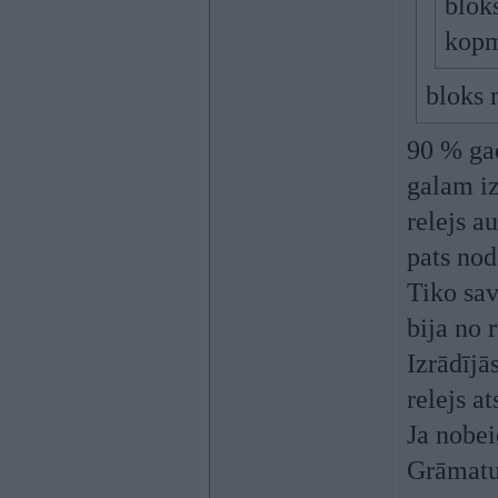
blok
kopmj
bloks 
90 % gad
galam iz
relejs a
pats nod
Tiko sav
bija no 
Izrādījā
relejs a
Ja nobei
Grāmatu