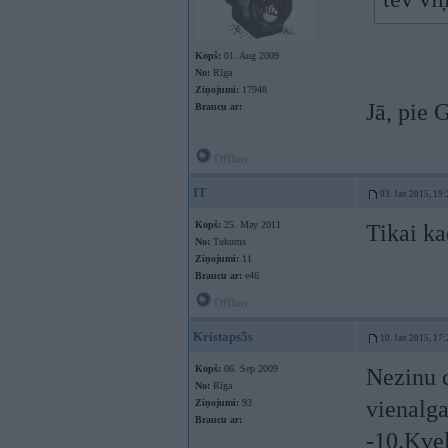
Kopš:
01. Aug 2009
No:
Rīga
Ziņojumi:
17948
Jā, pie 
Braucu ar:
Offline
IT
03. Jan 2015, 19:
Kopš:
25. May 2011
Tikai ka
No:
Tukums
Ziņojumi:
11
Braucu ar:
e46
Offline
Kristaps5s
10. Jan 2015, 17:
Kopš:
06. Sep 2009
Nezinu c
No:
Rīga
vienalga
Ziņojumi:
93
Braucu ar:
-10.Kvel