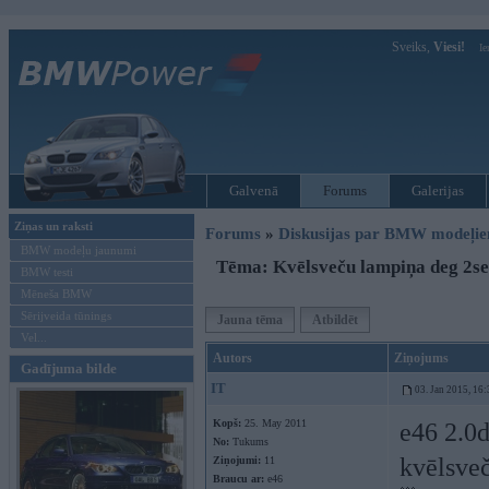
Sveiks,
Viesi!
Ie
Galvenā
Forums
Galerijas
Ziņas un raksti
Forums
»
Diskusijas par BMW modeļi
BMW modeļu jaunumi
Tēma: Kvēlsveču lampiņa deg 2sek
BMW testi
Mēneša BMW
Sērijveida tūnings
Jauna tēma
Atbildēt
Vel...
Autors
Ziņojums
Gadījuma bilde
IT
03. Jan 2015, 16:
Kopš:
25. May 2011
e46 2.0d
No:
Tukums
kvēlsveč
Ziņojumi:
11
Braucu ar:
e46