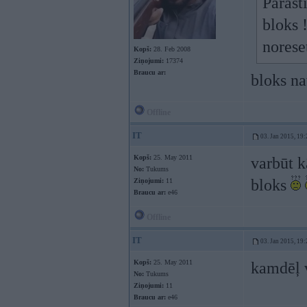
Parast
bloks 
norese
Kopš:
28. Feb 2008
Ziņojumi:
17374
Braucu ar:
bloks na
Offline
IT
03. Jan 2015, 19:
Kopš:
25. May 2011
varbūt k
No:
Tukums
bloks
Ziņojumi:
11
Braucu ar:
e46
Offline
IT
03. Jan 2015, 19:
Kopš:
25. May 2011
kamdēļ v
No:
Tukums
Ziņojumi:
11
Braucu ar:
e46