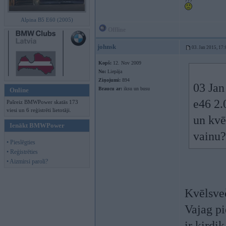
Alpina B5 E60 (2005)
Offline
johnsk
03. Jan 2015, 17:
Kopš:
12. Nov 2009
No:
Liepāja
Ziņojumi:
894
03 Jan
Braucu ar:
iksu un busu
Online
e46 2.
Pašreiz BMWPower skatās 173
viesi un 6 reģistrēti lietotāji.
un kvē
Ienākt BMWPower
vainu
• Pieslēgties
• Reģistrēties
• Aizmirsi paroli?
Kvēlsveč
Vajag pi
ir kirdi