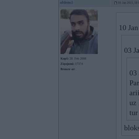
uldens1
10. Jan 2015, 18:
10 Jan
03 J
Kopš:
28. Feb 2008
Ziņojumi:
17374
Braucu ar:
03 
Par
ari
uz 
tur
bloks