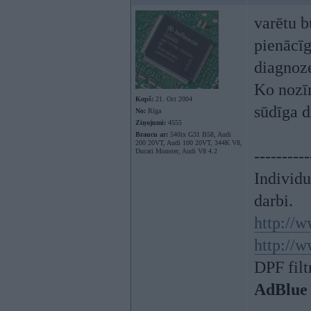
varētu b
pienācīg
diagnoze
Ko nozīm
Kopš:
21. Oct 2004
sūdīga d
No:
Rīga
Ziņojumi:
4555
Braucu ar:
540ix G31 B58, Audi
200 20VT, Audi 100 20VT, 344K V8,
Ducati Monster, Audi V8 4.2
----------
Individ
darbi.
http://w
http://w
DPF filt
AdBlue