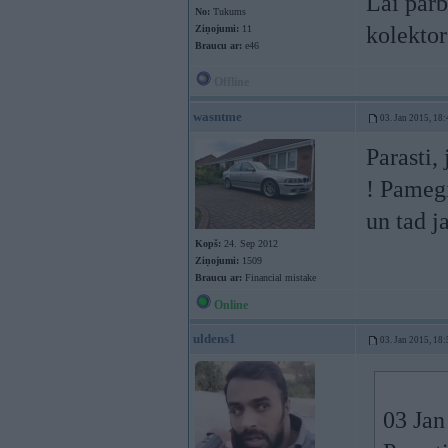
Lai pārb
No:
Tukums
kolektor
Ziņojumi:
11
Braucu ar:
e46
Offline
wasntme
03. Jan 2015, 18:
Parasti,
! Pamegi
un tad j
Kopš:
24. Sep 2012
Ziņojumi:
1509
Braucu ar:
Financial mistake
Online
uldens1
03. Jan 2015, 18:
03 Jan