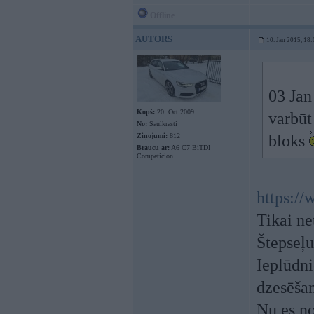
Offline
AUTORS
10. Jan 2015, 18:
03 Jan
Kopš:
20. Oct 2009
varbūt
No:
Saulkrasti
Ziņojumi:
812
bloks
Braucu ar:
A6 C7 BiTDI
Competicion
https:/
Tikai ne
Štepseļu
Ieplūdni
dzesēšan
Nu es no