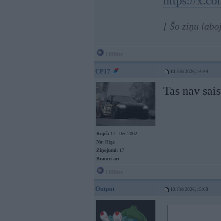
https://x.
[ Šo ziņu labo
Offline
CP17
10. Feb 2026, 14:44
Tas nav sais
Kopš:
17. Dec 2002
No:
Rīga
Ziņojumi:
17
Braucu ar:
Offline
Output
10. Feb 2026, 15:08