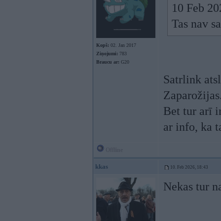
10 Feb 20
Tas nav sa
Kopš:
02. Jan 2017
Ziņojumi:
783
Braucu ar:
G20
Satrlink ats
Zaparožijas
Bet tur arī 
ar info, ka t
Offline
kkas
10. Feb 2026, 18:43
Nekas tur na