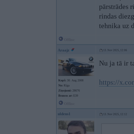
pārstrādes r
rindas diez
tehnika uz 
Offline
Araajz
13. Nov 2025, 12:06
Nu ja tā ir 
https://x.
Kopš:
30. Aug 2008
No:
Rīga
Ziņojumi:
28676
Braucu ar:
E39
Offline
uldens1
13. Nov 2025, 12:12