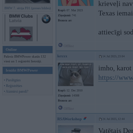
krieveļi nav
BMW 7. sērija F01 (preses bildes)
Kopš:
07. Mar 2023
Texas iemain
Ziņojumi:
741
Braucu ar:
attiecīgi so
Offline
Online
kexxx
Pašreiz BMWPower skatās 132
14. Jul 2025, 23:04
viesi un 1 reģistrēti lietotāji.
imho, karot 
Ienākt BMWPower
https://www
• Pieslēgties
• Reģistrēties
Kopš:
12. Dec 2010
• Aizmirsi paroli?
Ziņojumi:
14308
Braucu ar:
Offline
RSAWorkshop
24. Jul 2025, 12:44
Vatētais De