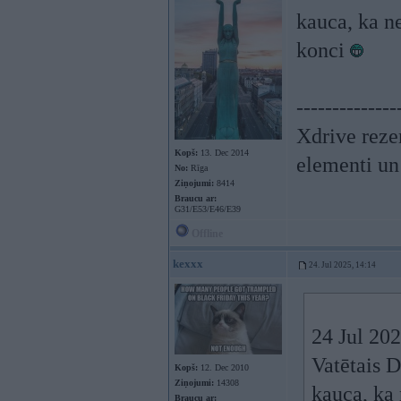
kauca, ka n
konci
--------------
Xdrive reze
Kopš:
13. Dec 2014
elementi un
No:
Rīga
Ziņojumi:
8414
Braucu ar:
G31/E53/E46/E39
Offline
kexxx
24. Jul 2025, 14:14
24 Jul 20
Vatētais D
Kopš:
12. Dec 2010
Ziņojumi:
14308
kauca, ka 
Braucu ar: