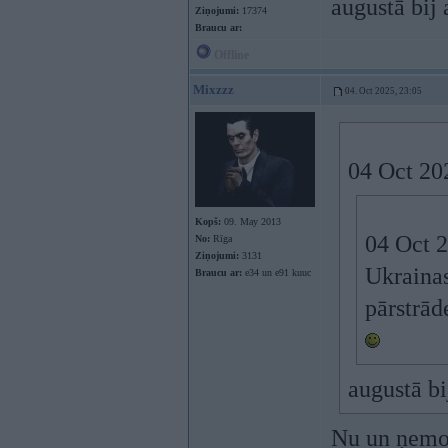
augustā bij
Ziņojumi:
17374
Braucu ar:
Offline
Mixzzz
04. Oct 2025, 23:05
04 Oct 20
Kopš:
09. May 2013
04 Oct 
No:
Rīga
Ziņojumi:
3131
Ukrainas
Braucu ar:
e34 un e91 kuuc
pārstrād
augustā b
Nu un ņemot