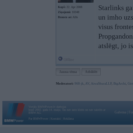
Starlinks ga
Kopš:
22. Apr 2008
Ziņojumi:
10348
un imho uzs
Braucu ar:
Alfu
visus frontes
Propgandoni 
atslēgt, jo i
Offline
Jauna tēma
Atbildēt
Moderatori:
968-jk
,
AV
,
AiwaShuraLLP
,
BigArchi
,
Gir
Vortāls BMWPower.lv darbojas
kopš 2002. gada 14. maija. Tas nav auto klubs un nav saistīts ar
Galvena
|
Fo
BMW AG.
Par BMWPower
|
Kontakti
|
Reklāma