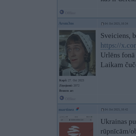
Offline
Arsm3ns
04. Oct 2025, 10:34
Sveiciens, b
https://x.
Urlēns fonā
Laikam čučot
Kopš:
27. Oct 2023
Ziņojumi:
2072
Braucu ar:
Offline
martinez
04. Oct 2025, 10:42
Ukrainas pus
rūpnīcām/ob