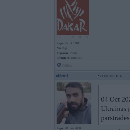
Kopš:
25. Oct 2003
No:
Rīga
Ziņojumi:
29302
Braucu ar:
cietu seju
Offline
uldens1
04. Oct 2025, 12:42
04 Oct 20
Ukrainas p
pārstrāde
Kopš:
28. Feb 2008