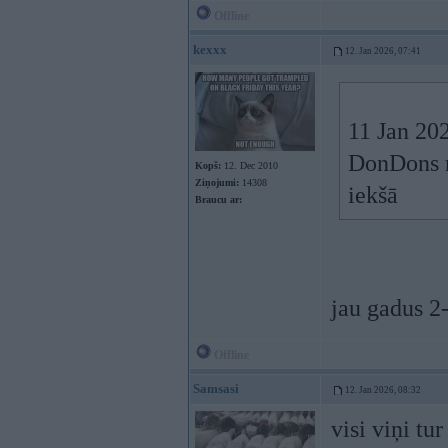
Offline
kexxx
12. Jan 2026, 07:41
11 Jan 20
DonDons no
Kopš:
12. Dec 2010
Ziņojumi:
14308
iekšā
Braucu ar:
jau gadus 2-
Offline
Samsasi
12. Jan 2026, 08:32
visi viņi tur