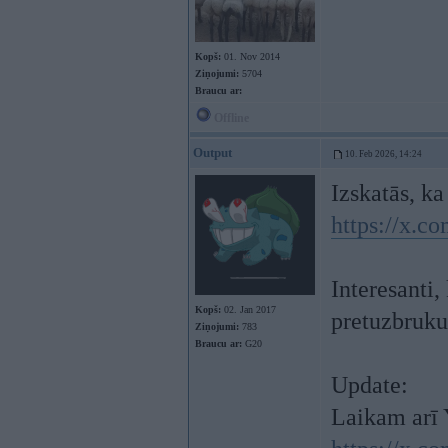
Kopš:
01. Nov 2014
Ziņojumi:
5704
Braucu ar:
Offline
Output
10. Feb 2026, 14:24
Izskatās, ka
https://x.c
Interesanti
Kopš:
02. Jan 2017
pretuzbruku
Ziņojumi:
783
Braucu ar:
G20
Update:
Laikam arī 