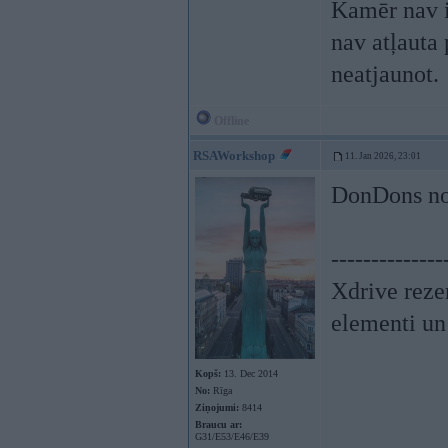
Kamēr nav i
nav atļauta 
neatjaunot.
Offline
RSAWorkshop
11. Jan 2026, 23:01
DonDons nopi
--------------
Xdrive reze
elementi un
Kopš:
13. Dec 2014
No:
Rīga
Ziņojumi:
8414
Braucu ar:
G31/E53/E46/E39