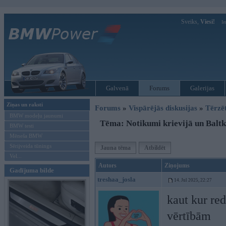
Sveiks,
Viesi!
Ie
Galvenā
Forums
Galerijas
Ziņas un raksti
Forums
»
Vispārējās diskusijas
»
Tērzē
BMW modeļu jaunumi
Tēma: Notikumi krievijā un Baltk
BMW testi
Mēneša BMW
Sērijveida tūnings
Jauna tēma
Atbildēt
Vel...
Autors
Ziņojums
Gadījuma bilde
treshaa_josla
14. Jul 2025, 22:27
kaut kur red
vērtībām