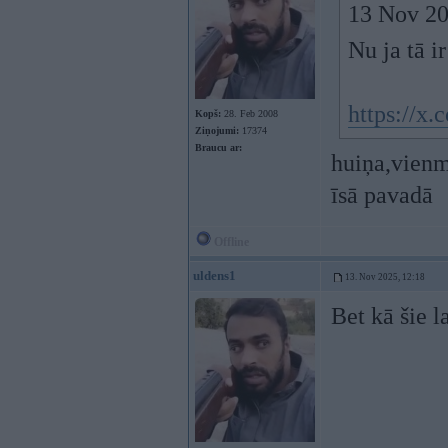
13 Nov 20
Nu ja tā i
https://x
Kopš:
28. Feb 2008
Ziņojumi:
17374
Braucu ar:
huiņa,vienm
īsā pavadā
Offline
uldens1
13. Nov 2025, 12:18
Bet kā šie l