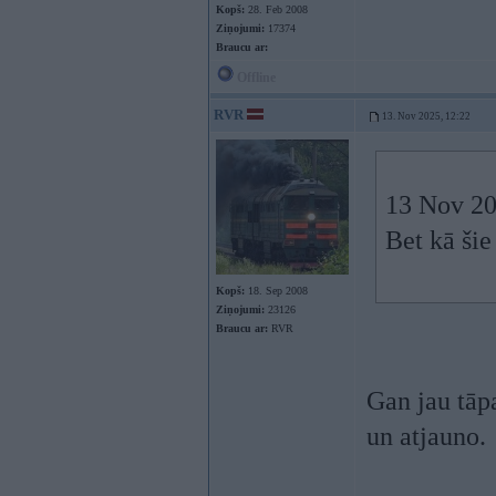
Kopš:
28. Feb 2008
Ziņojumi:
17374
Braucu ar:
Offline
RVR
13. Nov 2025, 12:22
13 Nov 20
Bet kā šie
Kopš:
18. Sep 2008
Ziņojumi:
23126
Braucu ar:
RVR
Gan jau tāpa
un atjauno.