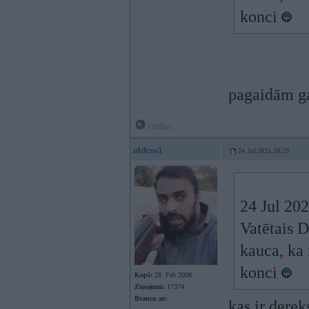
konci
pagaidām ga
Offline
uldens1
24. Jul 2025, 16:25
24 Jul 20
Vatētais D
kauca, ka 
konci
Kopš:
28. Feb 2008
Ziņojumi:
17374
Braucu ar:
kas ir derek