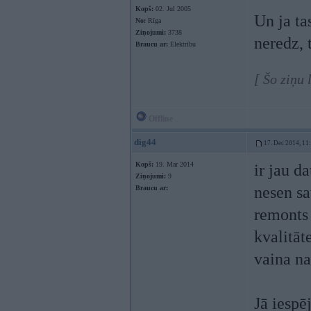
Kopš:
02. Jul 2005
Un ja ta
No:
Rīga
Ziņojumi:
3738
neredz, t
Braucu ar:
Elektrību
[ Šo ziņu 
Offline
dig44
17. Dec 2014, 11
Kopš:
19. Mar 2014
ir jau d
Ziņojumi:
9
nesen sa
Braucu ar:
remonts 
kvalitāt
vaina na
Jā iespē