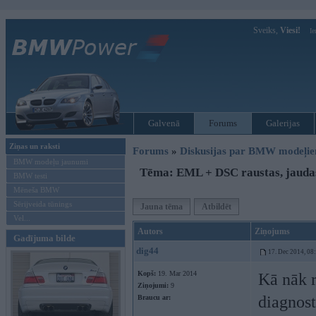
Sveiks,
Viesi!
Ie
Galvenā
Forums
Galerijas
Ziņas un raksti
Forums
»
Diskusijas par BMW modeļi
BMW modeļu jaunumi
Tēma: EML + DSC raustas, jauda
BMW testi
Mēneša BMW
Sērijveida tūnings
Jauna tēma
Atbildēt
Vel...
Autors
Ziņojums
Gadījuma bilde
dig44
17. Dec 2014, 08
Kopš:
19. Mar 2014
Kā nāk r
Ziņojumi:
9
diagnost
Braucu ar: