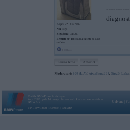
----------
diagnost
Kopš:
22. Jun 2002
No:
Rīga
Ziņojumi:
31536
Braucu ar:
iepirkuma ratiem pa alko
outletu
Offline
Jauna tēma
Atbildēt
Moderatori:
968-jk
,
AV
,
AiwaShuraLLP
,
GirtzB
,
Lafter
Vortāls BMWPower.lv darbojas
kopš 2002. gada 14. maija. Tas nav auto klubs un nav saistīts ar
Galvena
|
Fo
BMW AG.
Par BMWPower
|
Kontakti
|
Reklāma