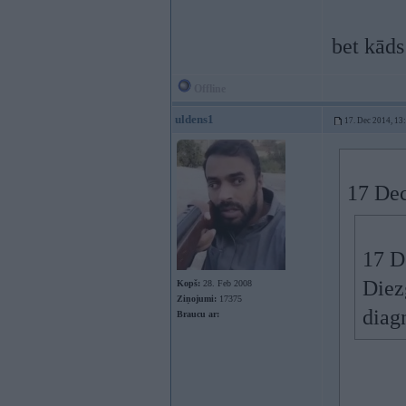
bet kāds
Offline
uldens1
17. Dec 2014, 13
17 Dec
17 D
Diezg
Kopš:
28. Feb 2008
Ziņojumi:
17375
diag
Braucu ar: