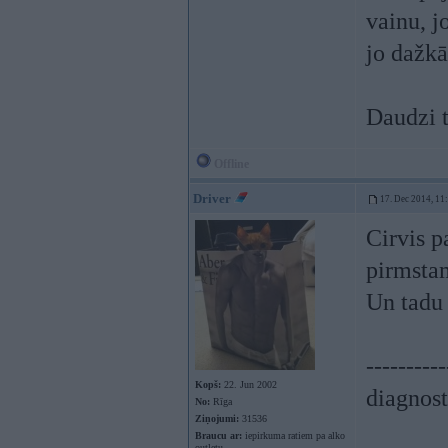
vainu, j
jo dažkā
Daudzi t
Offline
Driver
17. Dec 2014, 11
Cirvis p
pirmstam
Un tadu 
----------
Kopš:
22. Jun 2002
diagnost
No:
Rīga
Ziņojumi:
31536
Braucu ar:
iepirkuma ratiem pa alko
outletu