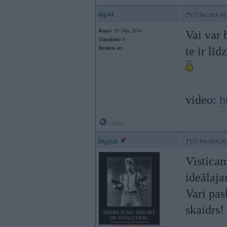
dig44
17. Dec 2014, 09
Kopš:
19. Mar 2014
Vai var 
Ziņojumi:
9
te ir lī
Braucu ar:
video:
h
Offline
Digital
17. Dec 2014, 10
Visticam
ideālaj
Vari pas
skaidrs!