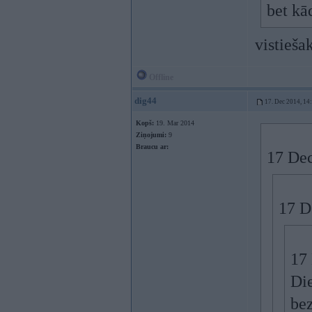
bet kā
vistieša
Offline
dig44
17. Dec 2014, 14
Kopš:
19. Mar 2014
Ziņojumi:
9
Braucu ar:
17 Dec
17 D
17 
Die
be