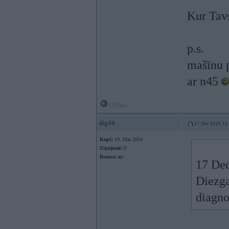
Kur Tavs
p.s.
mašīnu p
ar n45
Offline
dig44
17. Dec 2014, 13
Kopš:
19. Mar 2014
Ziņojumi:
9
Braucu ar:
17 Dec
Diezga
diagno