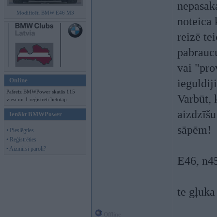
nepasaka
Modificēti BMW E46 M3
noteica 
reizē te
pabraucu
vai "pro
Online
ieguldij
Pašreiz BMWPower skatās 115
Varbūt, 
viesi un 1 reģistrēti lietotāji.
aizdzīšu
Ienākt BMWPower
sāpēm!
• Pieslēgties
• Reģistrēties
• Aizmirsi paroli?
E46, n45
te gļuka
Offline