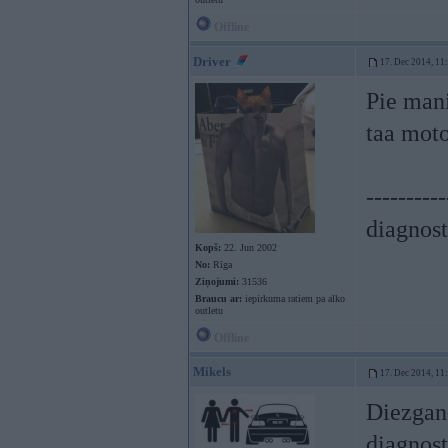
Offline
Driver
17. Dec 2014, 11
Pie mani
taa mot
----------
diagnost
Kopš:
22. Jun 2002
No:
Rīga
Ziņojumi:
31536
Braucu ar:
iepirkuma ratiem pa alko
outletu
Offline
Mikels
17. Dec 2014, 11
Diezgan 
diagnos