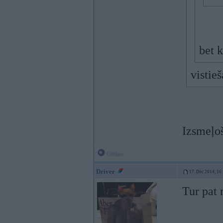
bet k
vistie
Izsmeļo
Offline
Driver
17. Dec 2014, 16
Tur pat 