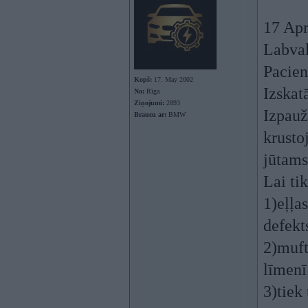
17 Apr
Labvak
Pacien
Kopš:
17. May 2002
Izskat
No:
Rīga
Ziņojumi:
2893
Izpauž
Braucu ar:
BMW
krusto
jūtams
Lai ti
1)eļļa
defekt
2)muft
līmenī
3)tiek