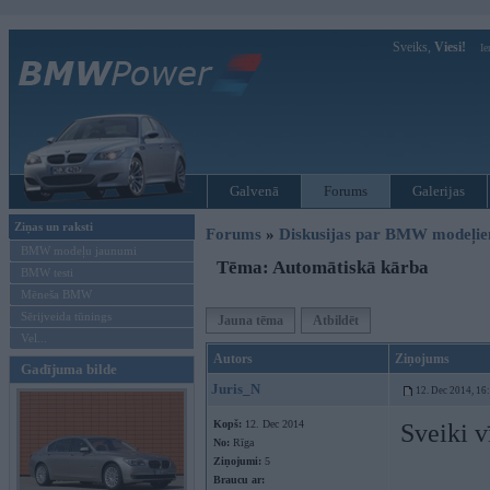
Sveiks,
Viesi!
Ie
Galvenā
Forums
Galerijas
Ziņas un raksti
Forums
»
Diskusijas par BMW modeļi
BMW modeļu jaunumi
Tēma: Automātiskā kārba
BMW testi
Mēneša BMW
Sērijveida tūnings
Jauna tēma
Atbildēt
Vel...
Autors
Ziņojums
Gadījuma bilde
Juris_N
12. Dec 2014, 16
Kopš:
12. Dec 2014
Sveiki v
No:
Rīga
Ziņojumi:
5
Braucu ar: