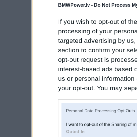
BMWPower.lv -
Do Not Process My
If you wish to opt-out of the
processing of your personal
targeted advertising by us
section to confirm your sel
opt-out request is proces
interest-based ads based o
us or personal information d
your opt-out. You may separ
disclosure of your personal
IAB’s list of downstream pa
Personal Data Processing Opt Outs
also be disclosed by us to 
I want to opt-out of the Sharing of 
Downstream Participants
th
Opted In
third parties.