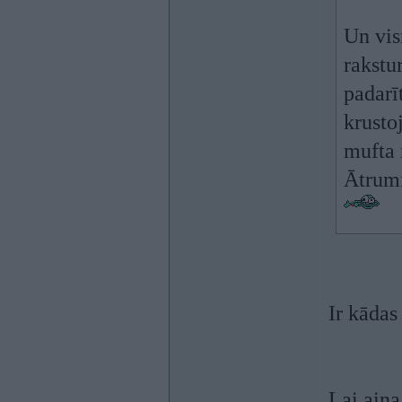
Un vis
rakstu
padarī
krusto
mufta 
Ātrumi
Ir kādas
Lai aina