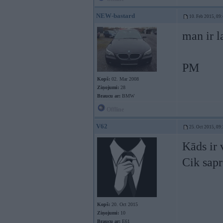
NEW-bastard
10. Feb 2015, 09
man ir l
PM
Kopš:
02. Mar 2008
Ziņojumi:
28
Braucu ar:
BMW
Offline
V62
25. Oct 2015, 09
Kāds ir 
Cik sapr
Kopš:
20. Oct 2015
Ziņojumi:
10
Braucu ar:
E61