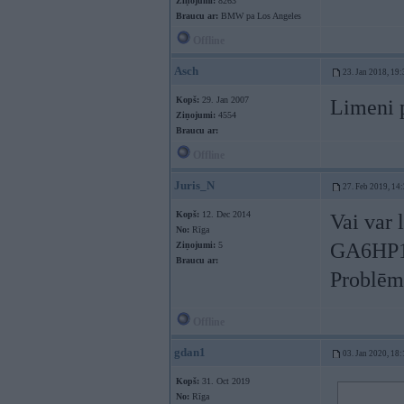
Ziņojumi:
8263
Braucu ar:
BMW pa Los Angeles
Offline
Asch
23. Jan 2018, 19:
Kopš:
29. Jan 2007
Limeni p
Ziņojumi:
4554
Braucu ar:
Offline
Juris_N
27. Feb 2019, 14
Kopš:
12. Dec 2014
Vai var 
No:
Rīga
GA6HP
Ziņojumi:
5
Braucu ar:
Problēm
Offline
gdan1
03. Jan 2020, 18:
Kopš:
31. Oct 2019
No:
Rīga