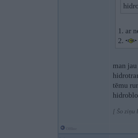
hidr
1. ar 
2.
man jau 
hidrotra
tēmu run
hidroblo
[ Šo ziņu
Offline