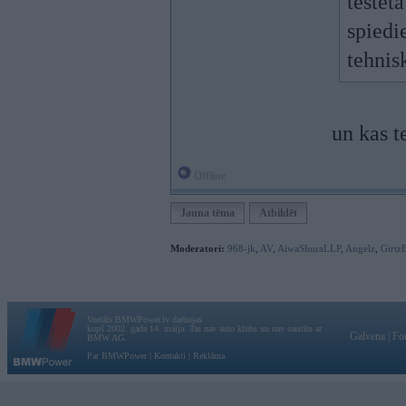
testēt
spiedie
tehnis
un kas t
Offline
Jauna tēma
Atbildēt
Moderatori:
968-jk
,
AV
,
AiwaShuraLLP
,
Angelz
,
Girtz
Vortāls BMWPower.lv darbojas
kopš 2002. gada 14. maija. Tas nav auto klubs un nav saistīts ar
Galvena
|
Fo
BMW AG.
Par BMWPower
|
Kontakti
|
Reklāma