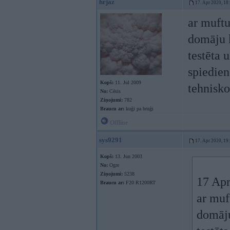
hrjaz
17. Apr 2020, 18
ar muft
domāju k
testēta 
spiediens
Kopš:
11. Jul 2009
tehnisko
No:
Cēsis
Ziņojumi:
782
Braucu ar:
kuģi pa bruģi
Offline
sys9291
17. Apr 2020, 19
Kopš:
13. Jun 2003
No:
Ogre
Ziņojumi:
5238
17 Apr
Braucu ar:
F20 R1200RT
ar muf
domāju