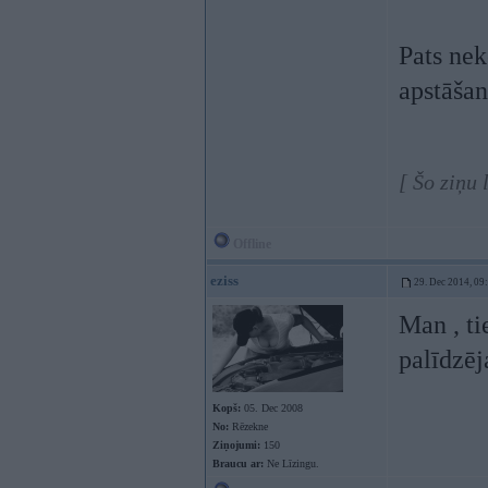
Pats nek
apstāšan
[ Šo ziņu
Offline
eziss
29. Dec 2014, 09
Man , ti
palīdzēj
Kopš:
05. Dec 2008
No:
Rēzekne
Ziņojumi:
150
Braucu ar:
Ne Līzingu.