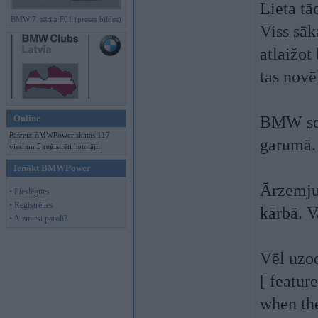
Lieta tā
BMW 7. sērija F01 (preses bildes)
Viss sāk
atlaižot
tas novē
Online
BMW ser
Pašreiz BMWPower skatās 117
garumā. 
viesi un 5 reģistrēti lietotāji.
Ienākt BMWPower
Ārzemju 
• Pieslēgties
• Reģistrēties
kārbā. V
• Aizmirsi paroli?
Vēl uzod
[ featur
when the