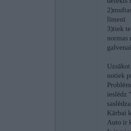
defekts
2)muftas
līmenī
3)tiek t
normas r
galvenai
Uzsākot 
notiek p
Problēma
ieslēdz 
saslēdza
Kārbai k
Auto ir 