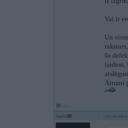
Ir izgri
Vai ir v
Un visne
raksturs
šo defek
laideni,
atslēgus
Ātrumi p
Offline
Angelz
17. Apr 2020, 15