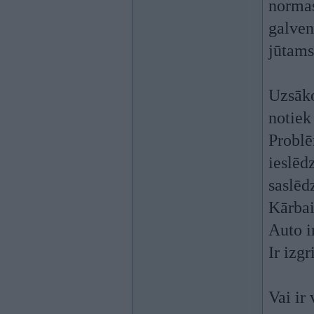
normas
galven
jūtams
Uzsāko
notiek
Problē
ieslēd
saslēdz
Kārbai
Auto i
Ir izg
Vai ir