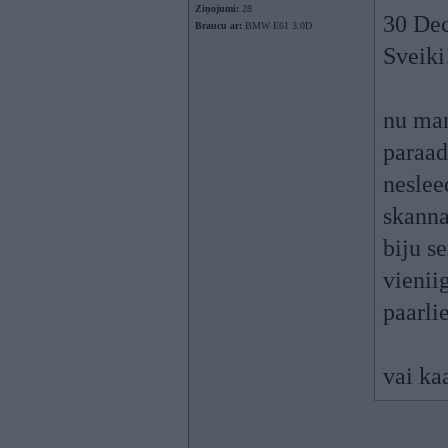
Ziņojumi:
28
30 Dec
Braucu ar:
BMW E61 3.0D
Sveiki
nu man
paraad
neslee
skanna
biju s
vienii
paarli
vai ka