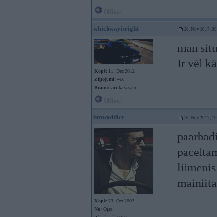
Offline
whichwayisright
26. Nov 2017, 09
man situ
Ir vēl k
Kopš:
11. Dec 2012
Ziņojumi:
460
Braucu ar:
kawasaki
Offline
bmwaddict
26. Nov 2017, 10
paarbadi
paceltam
liimenis
mainiita 
Kopš:
23. Oct 2002
No:
Ogre