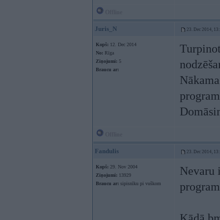
Offline
Juris_N
23. Dec 2014, 13
Kopš:
12. Dec 2014
Turpinot
No:
Rīga
nodzēšan
Ziņojumi:
5
Braucu ar:
Nākamais
program
Domāsim,
Offline
Fandulis
23. Dec 2014, 13
Kopš:
29. Nov 2004
Nevaru i
Ziņojumi:
13929
program
Braucu ar:
sipisnīku pi vuškom
Kādā bmw