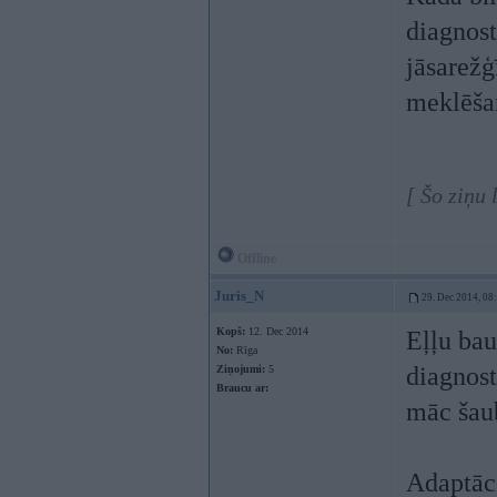
diagnost
jāsarežģ
meklēša
[ Šo ziņu
Offline
Juris_N
29. Dec 2014, 08
Kopš:
12. Dec 2014
Eļļu bau
No:
Rīga
diagnost
Ziņojumi:
5
Braucu ar:
māc šau
Adaptāci