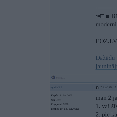
----------
▫▪□ ■ B
moderniz
EOZ.L
Dažādu 
jauninā
Offline
sys9291
17. Apr 2020, 15
Kopš:
13. Jun 2003
man 2 j
No:
Ogre
1. vai š
Ziņojumi:
5238
Braucu ar:
F20 R1200RT
2. pie 