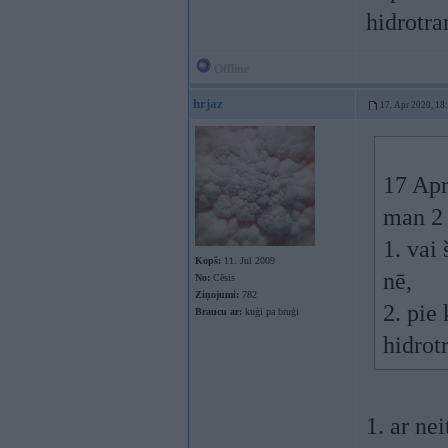
hidrotra
Offline
hrjaz
17. Apr 2020, 18
17 Apr
man 2 
1. vai
Kopš:
11. Jul 2009
nē,
No:
Cēsis
Ziņojumi:
782
2. pie
Braucu ar:
kuģi pa bruģi
hidrot
1. ar ne