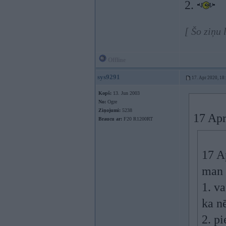
2.
[ Šo ziņu 
Offline
sys9291
17. Apr 2020, 18
Kopš:
13. Jun 2003
No:
Ogre
Ziņojumi:
5238
17 Apr
Braucu ar:
F20 R1200RT
17 A
man 
1. va
ka n
2. p