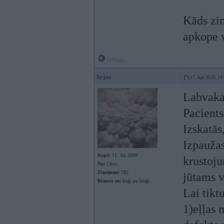
Kāds zin
apkope v
Offline
hrjaz
17. Apr 2020, 14
Labvakar
Pacient
Izskatās
Izpaužas
Kopš:
11. Jul 2009
krustoju
No:
Cēsis
Ziņojumi:
782
jūtams v
Braucu ar:
kuģi pa bruģi
Lai tikt
1)eļļas 