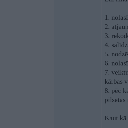
1. nolas
2. atjau
3. reko
4. salīd
5. nodzē
6. nolas
7. veikt
kārbas v
8. pēc k
pilsētas
Kaut kā 