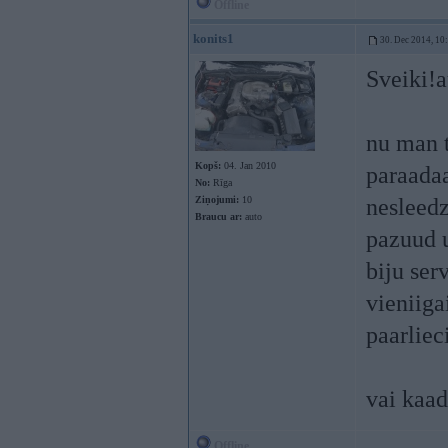
Offline
konits1
30. Dec 2014, 10
Sveiki!
nu man t
Kopš:
04. Jan 2010
paraada
No:
Rīga
Ziņojumi:
10
nesleedz
Braucu ar:
auto
pazuud u
biju ser
vieniiga
paarliec
vai kaad
Offline