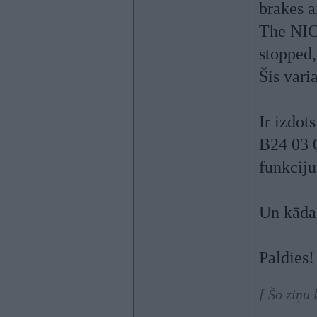
brakes a
The NIC 
stopped,
Šis vari
Ir izdot
B24 03 0
funkciju
Un kādas
Paldies!
[ Šo ziņu