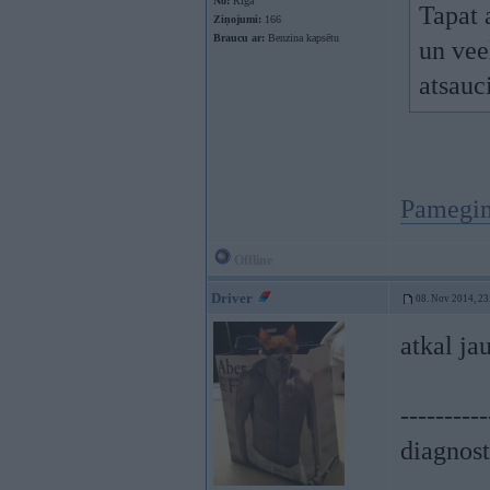
No:
Rīga
Tapat 
Ziņojumi:
166
Braucu ar:
Benzina kapsētu
un vee
atsauc
Pamegini
Offline
Driver
08. Nov 2014, 23
atkal ja
----------
diagnost