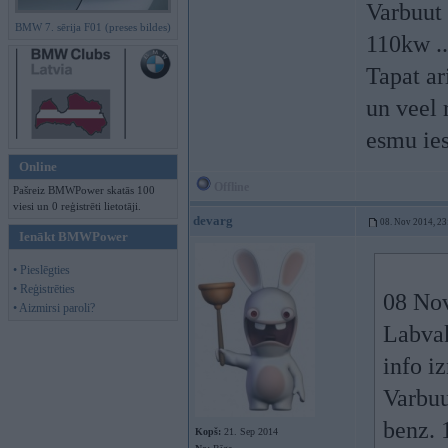
Varbuut 
BMW 7. sērija F01 (preses bildes)
110kw ..
Tapat ar
un veel 
esmu ies
Online
Offline
Pašreiz BMWPower skatās 100
viesi un 0 reģistrēti lietotāji.
devarg
08. Nov 2014, 23
Ienākt BMWPower
• Pieslēgties
• Reģistrēties
08 Nov
• Aizmirsi paroli?
Labvak
info iz
Varbuu
benz. 
Kopš:
21. Sep 2014