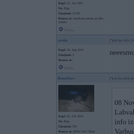
Kopš:
22. Jun 2002
No:
Rīga
Ziņojumi:
31536
Braucu ar:
iepirkuma ratiem pa alko
outletu
Offline
restin
08. Nov 2014, 23
Kopš:
30. Aug 2014
neeesmu 
Ziņojumi:
5
Braucu ar:
Offline
Bemebers
10. Nov 2014, 09
08 Nov
Labvak
Kopš:
05. Feb 2014
info iz
No:
Rīga
Ziņojumi:
393
Varbuu
Braucu ar:
BMW E61 530xd