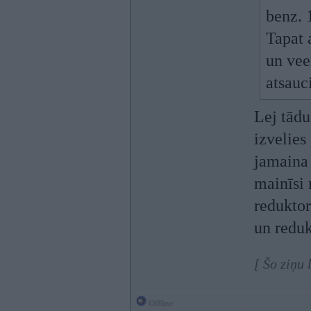
benz. 
Tapat 
un vee
atsauc
Lej tādu
izvelies
jamaina 
mainīsi
reduktor
un red
[ Šo ziņu
Offline