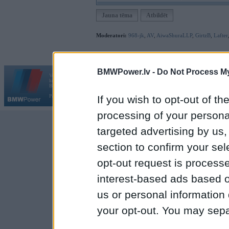
Jauna tēma
Atbildēt
Moderatori:
968-jk
,
AV
,
AiwaShuraLLP
,
GirtzB
,
Lafter
BMWPower.lv -
Do Not Process My
Vortāls BMWPower.lv darbojas
kopš 2002. gada 14. maija. Tas nav auto klubs un nav saistīts ar
Galvena
|
Fo
BMW AG.
Par BMWPower
|
Kontakti
|
Reklāma
If you wish to opt-out of the
processing of your personal
targeted advertising by us
section to confirm your sel
opt-out request is proces
interest-based ads based o
us or personal information d
your opt-out. You may separ
disclosure of your personal