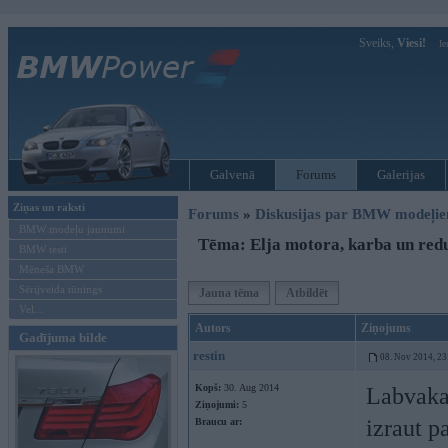
Sveiks,
Viesi!
Ie
Galvenā
Forums
Galerijas
Ziņas un raksti
Forums
»
Diskusijas par BMW modeļi
BMW modeļu jaunumi
Tēma: Elja motora, karba un red
BMW testi
Mēneša BMW
Sērijveida tūnings
Jauna tēma
Atbildēt
Vel...
Autors
Ziņojums
Gadījuma bilde
restin
08. Nov 2014, 23
Kopš:
30. Aug 2014
Labvakar
Ziņojumi:
5
izraut p
Braucu ar: