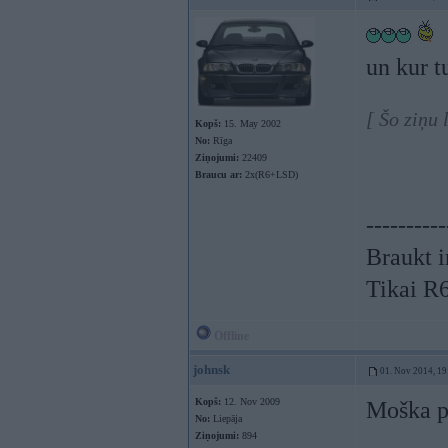
un kur t
[ Šo ziņu
Kopš:
15. May 2002
No:
Rīga
Ziņojumi:
22409
Braucu ar:
2x(R6+LSD)
----------
Braukt i
Tikai R
Offline
johnsk
01. Nov 2014, 19
Kopš:
12. Nov 2009
Moška pi
No:
Liepāja
Ziņojumi:
894