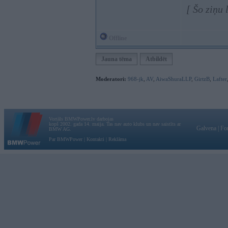
[ Šo ziņu
Offline
Jauna tēma
Atbildēt
Moderatori:
968-jk
,
AV
,
AiwaShuraLLP
,
GirtzB
,
Lafter
Vortāls BMWPower.lv darbojas
kopš 2002. gada 14. maija. Tas nav auto klubs un nav saistīts ar
Galvena
|
Fo
BMW AG.
Par BMWPower
|
Kontakti
|
Reklāma