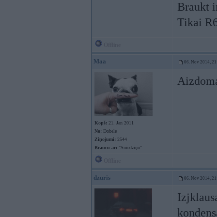
Braukt i
Tikai R
Offline
Maa
06. Nov 2014, 21
Aizdomas
Kopš:
21. Jan 2011
No:
Dobele
Ziņojumi:
2544
Braucu ar:
"Sniedziņu"
Offline
dzuris
06. Nov 2014, 21
Izjklaus
kondensa