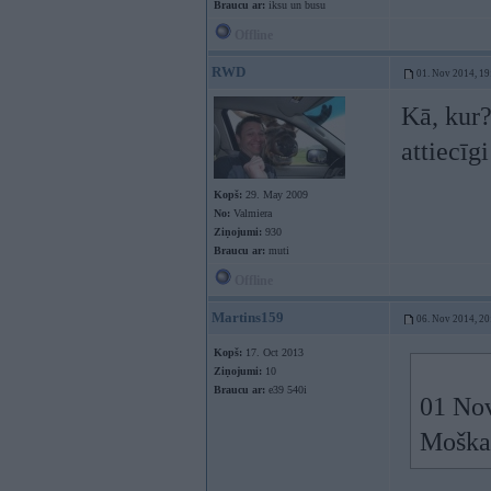
Braucu ar:
iksu un busu
Offline
RWD
01. Nov 2014, 19
Kā, kur?
attiecīg
Kopš:
29. May 2009
No:
Valmiera
Ziņojumi:
930
Braucu ar:
muti
Offline
Martins159
06. Nov 2014, 20
Kopš:
17. Oct 2013
Ziņojumi:
10
Braucu ar:
e39 540i
01 Nov
Moška 