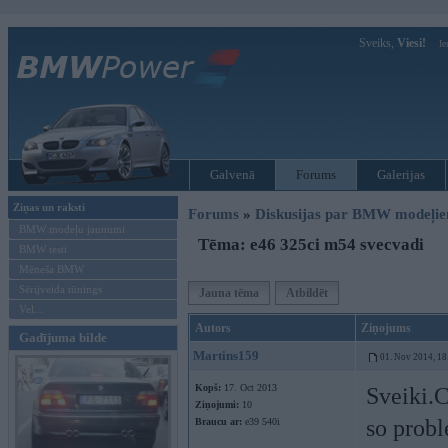
Sveiks,
Viesi!
Ie
Galvenā
Forums
Galerijas
Ziņas un raksti
Forums
»
Diskusijas par BMW modeļi
BMW modeļu jaunumi
Tēma: e46 325ci m54 svecvadi
BMW testi
Mēneša BMW
Sērijveida tūnings
Jauna tēma
Atbildēt
Vel...
Autors
Ziņojums
Gadījuma bilde
Martins159
01. Nov 2014, 18
Kopš:
17. Oct 2013
Sveiki.C
Ziņojumi:
10
so prob
Braucu ar:
e39 540i