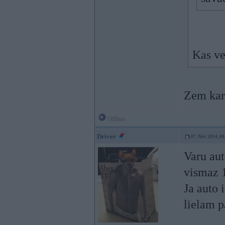
Kas v
Zem kar
Offline
Driver
07. Nov 2014, 00
Varu aut
vismaz 
Ja auto i
lielam 