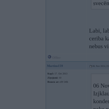
svecēm
Labi, la
ceriba k
nebus vi
Offline
Martins159
06. Nov 2014, 23
Kopš:
17. Oct 2013
Ziņojumi:
10
Braucu ar:
e39 540i
06 Nov
Izjkla
konden