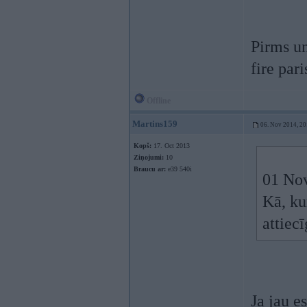
Pirms un
fire par
Offline
Martins159
06. Nov 2014, 20
Kopš:
17. Oct 2013
Ziņojumi:
10
Braucu ar:
e39 540i
01 Nov
Kā, ku
attiec
Ja jau e