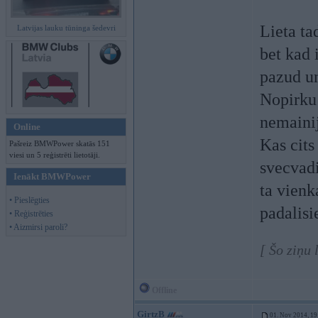
Lieta ta
Latvijas lauku tūninga šedevri
bet kad 
pazud un
Nopirku 
nemainij
Online
Kas cits
Pašreiz BMWPower skatās 151
viesi un 5 reģistrēti lietotāji.
svecvadi
Ienākt BMWPower
ta vienk
• Pieslēgties
padalisi
• Reģistrēties
• Aizmirsi paroli?
[ Šo ziņu
Offline
GirtzB
01. Nov 2014, 19