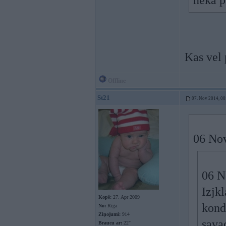
neka 
Kas vel
Offline
St21
07. Nov 2014, 00
06 Nov
06 N
Izjk
Kopš:
27. Apr 2009
kond
No:
Rīga
Ziņojumi:
914
sava
Braucu ar:
22″