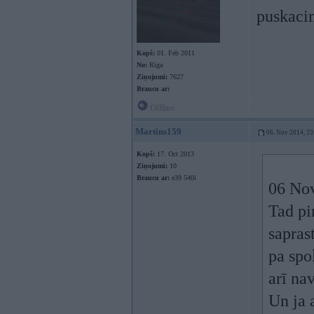
puskaci
Kopš:
01. Feb 2011
No:
Rīga
Ziņojumi:
7627
Braucu ar:
Offline
Martins159
06. Nov 2014, 23
Kopš:
17. Oct 2013
Ziņojumi:
10
Braucu ar:
e39 540i
06 Nov
Tad pi
sapras
pa spo
arī nav
Un ja 