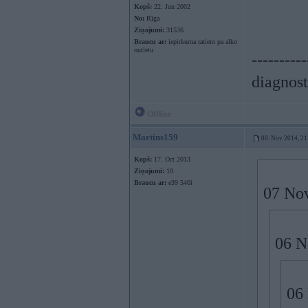
Kopš:
22. Jun 2002
No:
Rīga
Ziņojumi:
31536
Braucu ar:
iepirkuma ratiem pa alko
outletu
----------
diagnost
Offline
Martins159
08. Nov 2014, 21
Kopš:
17. Oct 2013
Ziņojumi:
10
Braucu ar:
e39 540i
07 Nov
06 N
06 