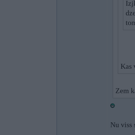
Izj
dze
to
Kas 
Zem k
Nu viss 