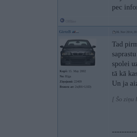
pec inf
Offline
GirtzB
06. Nov 2014, 20
Tad pirm
saprastu
spolei u
Kopš:
15. May 2002
tā kā kas
No:
Rīga
Un ja ai
Ziņojumi:
22409
Braucu ar:
2x(R6+LSD)
[ Šo ziņu
----------