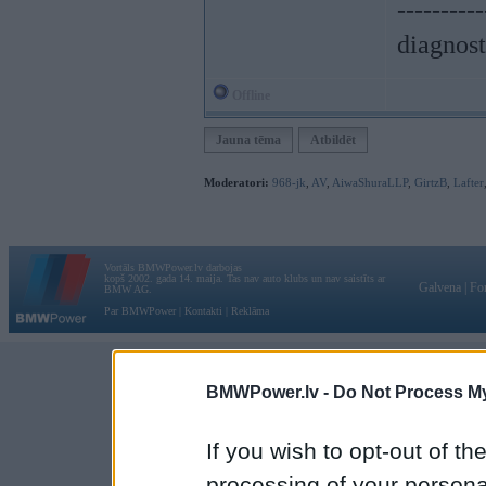
----------
diagnost
Offline
Jauna tēma
Atbildēt
Moderatori:
968-jk
,
AV
,
AiwaShuraLLP
,
GirtzB
,
Lafter
Vortāls BMWPower.lv darbojas
kopš 2002. gada 14. maija. Tas nav auto klubs un nav saistīts ar
Galvena
|
Fo
BMW AG.
Par BMWPower
|
Kontakti
|
Reklāma
BMWPower.lv -
Do Not Process My
If you wish to opt-out of the
processing of your personal