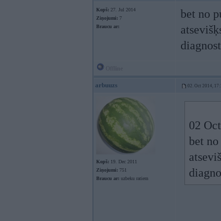
Kopš:
27. Jul 2014
bet no p
Ziņojumi:
7
atsevišķs
Braucu ar:
diagnost
Offline
arbuuzs
02. Oct 2014, 17
02 Oct
bet no 
atseviš
Kopš:
19. Dec 2011
diagno
Ziņojumi:
751
Braucu ar:
uzbeku ratiem