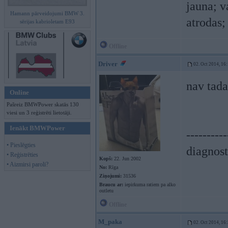
jauna; v
Hamann pārveidojumi BMW 3.
atrodas;
sērijas kabrioletam E93
Offline
Driver
02. Oct 2014, 16
nav tada
Online
Pašreiz BMWPower skatās 130
viesi un 3 reģistrēti lietotāji.
Ienākt BMWPower
----------
• Pieslēgties
diagnost
• Reģistrēties
Kopš:
22. Jun 2002
• Aizmirsi paroli?
No:
Rīga
Ziņojumi:
31536
Braucu ar:
iepirkuma ratiem pa alko
outletu
Offline
M_paka
02. Oct 2014, 16