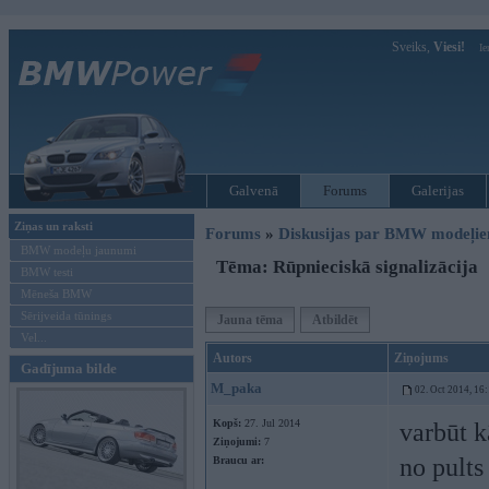
Sveiks,
Viesi!
Ie
Galvenā
Forums
Galerijas
Ziņas un raksti
Forums
»
Diskusijas par BMW modeļi
BMW modeļu jaunumi
Tēma: Rūpnieciskā signalizācija
BMW testi
Mēneša BMW
Sērijveida tūnings
Jauna tēma
Atbildēt
Vel...
Autors
Ziņojums
Gadījuma bilde
M_paka
02. Oct 2014, 16
Kopš:
27. Jul 2014
varbūt k
Ziņojumi:
7
no pults
Braucu ar: