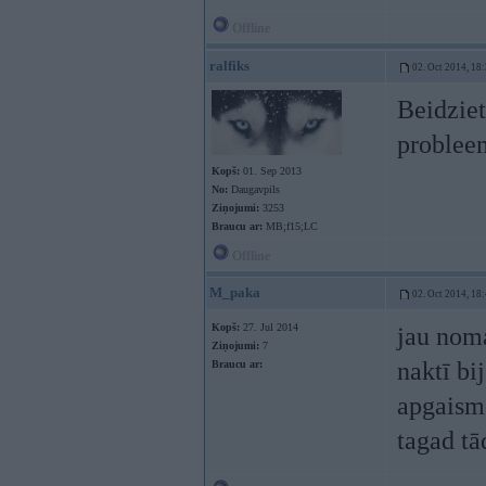
Offline
ralfiks
02. Oct 2014, 18
Beidziet
probleem
Kopš:
01. Sep 2013
No:
Daugavpils
Ziņojumi:
3253
Braucu ar:
MB;f15;LC
Offline
M_paka
02. Oct 2014, 18
Kopš:
27. Jul 2014
jau noma
Ziņojumi:
7
naktī bi
Braucu ar:
apgaismo
tagad t