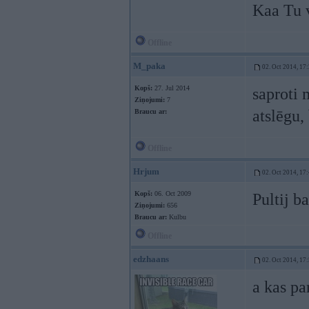
Kaa Tu v
Offline
M_paka
02. Oct 2014, 17
Kopš:
27. Jul 2014
saproti 
Ziņojumi:
7
atslēgu, 
Braucu ar:
Offline
Hrjum
02. Oct 2014, 17
Kopš:
06. Oct 2009
Pultij b
Ziņojumi:
656
Braucu ar:
Kulbu
Offline
edzhaans
02. Oct 2014, 17
a kas pa