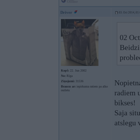
Offline
Driver
03. Oct 2014, 01
02 Oct
Beidzi
proble
Kopš:
22. Jun 2002
No:
Rīga
Nopietna
Ziņojumi:
31536
Braucu ar:
iepirkuma ratiem pa alko
outletu
radiem u
bikses!
Saja sit
atslegu 