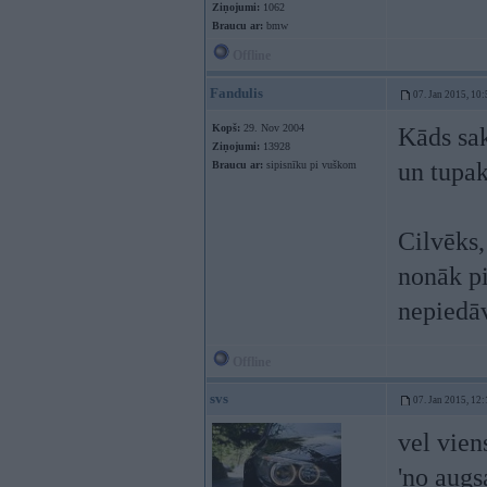
Ziņojumi:
1062
Braucu ar:
bmw
Offline
Fandulis
07. Jan 2015, 10:
Kopš:
29. Nov 2004
Kāds sak
Ziņojumi:
13928
un tupak
Braucu ar:
sipisnīku pi vuškom
Cilvēks,
nonāk pi
nepiedāv
Offline
svs
07. Jan 2015, 12:
vel vien
'no augs