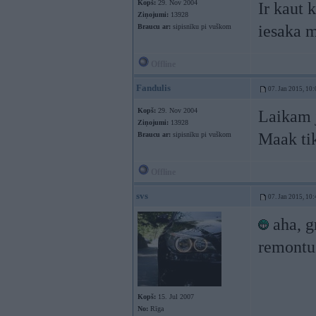
Kopš:
29. Nov 2004
Ir kaut 
Ziņojumi:
13928
iesaka m
Braucu ar:
sipisnīku pi vuškom
Offline
Fandulis
07. Jan 2015, 10:
Kopš:
29. Nov 2004
Laikam j
Ziņojumi:
13928
Maak tik
Braucu ar:
sipisnīku pi vuškom
Offline
svs
07. Jan 2015, 10:
aha, gr
remontu 
Kopš:
15. Jul 2007
No:
Rīga