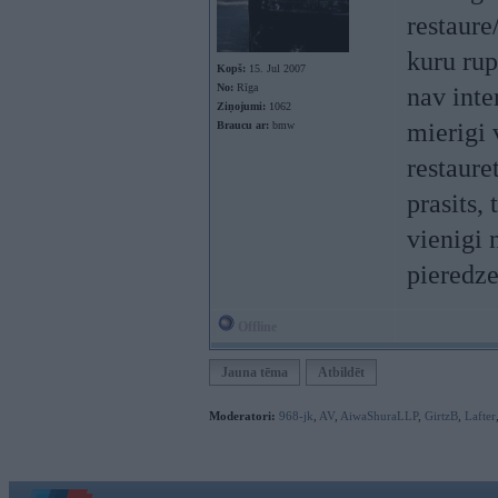
restaure
kuru rup
Kopš:
15. Jul 2007
No:
Rīga
nav inte
Ziņojumi:
1062
mierigi 
Braucu ar:
bmw
restaure
prasits,
vienigi 
pieredze
Offline
Jauna tēma
Atbildēt
Moderatori:
968-jk
,
AV
,
AiwaShuraLLP
,
GirtzB
,
Lafter