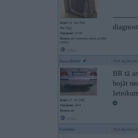
----------
Kopš:
22. Jun 2002
diagnost
No:
Rīga
Ziņojumi:
31536
Braucu ar:
iepirkuma ratiem pa alko
outletu
Offline
PowerBMW
22. Sep 2014, 08
BR tā ar
bojāt ne
Ieteikum
Kopš:
27. Jul 2006
Ziņojumi:
5824
Braucu ar:
Offline
Fandulis
12. Dec 2014, 14