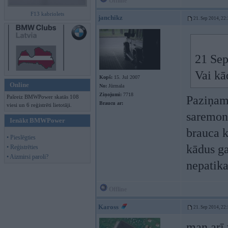
Offline
F13 kabriolets
janchikz
21. Sep 2014, 22
21 Sep
Vai kā
Kopš:
15. Jul 2007
Online
No:
Jūrmala
Ziņojumi:
7718
Pašreiz BMWPower skatās 108
Paziņam 
Braucu ar:
viesi un 6 reģistrēti lietotāji.
saremont
Ienākt BMWPower
brauca k
• Pieslēgties
kādus ga
• Reģistrēties
• Aizmirsi paroli?
nepatik
Offline
Kaross
21. Sep 2014, 22
man arī 