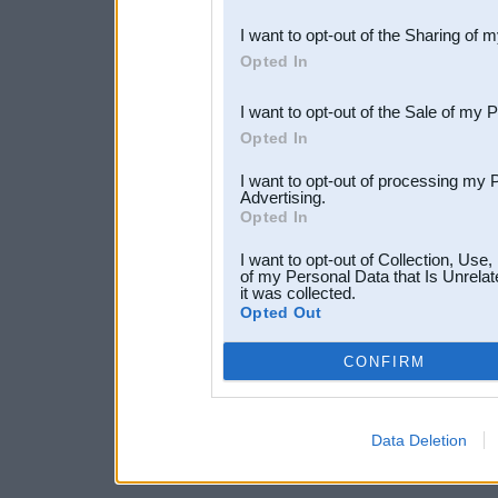
also be disclosed by us to 
I want to opt-out of the Sharing of 
Downstream Participants
th
Opted In
third parties.
I want to opt-out of the Sale of my 
Opted In
I want to opt-out of processing my 
Advertising.
Opted In
I want to opt-out of Collection, Use
of my Personal Data that Is Unrelat
it was collected.
Opted Out
CONFIRM
Data Deletion