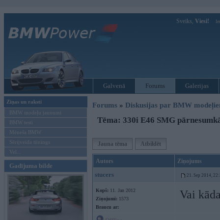
Sveiks,
Viesi!
Ie
Galvenā
Forums
Galerijas
Ziņas un raksti
Forums
»
Diskusijas par BMW modeļi
BMW modeļu jaunumi
Tēma: 330i E46 SMG pārnesumk
BMW testi
Mēneša BMW
Sērijveida tūnings
Jauna tēma
Atbildēt
Vel...
Autors
Ziņojums
Gadījuma bilde
stucers
21. Sep 2014, 22
Kopš:
11. Jan 2012
Vai kāda
Ziņojumi:
1573
Braucu ar: