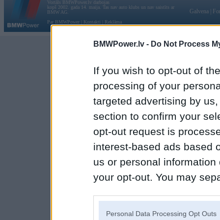
Vortāls BMWPower.lv darbojas
kopš 2002. gada 14. maija. Tas nav auto klubs un nav saistīts ar
Galvena
|
Fo
BMW AG.
Par BMWPower
|
Kontakti
|
Reklāma
BMWPower.lv -
Do Not Process My
If you wish to opt-out of the
processing of your personal
targeted advertising by us
section to confirm your sel
opt-out request is proces
interest-based ads based o
us or personal information d
your opt-out. You may separ
disclosure of your personal
IAB’s list of downstream pa
Personal Data Processing Opt Outs