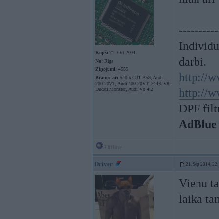
----------
Individ
Kopš:
21. Oct 2004
darbi.
No:
Rīga
Ziņojumi:
4555
http://w
Braucu ar:
540ix G31 B58, Audi
200 20VT, Audi 100 20VT, 344K V8,
Ducati Monster, Audi V8 4.2
http://w
DPF filt
AdBlue
Offline
Driver
21. Sep 2014, 22
Vienu ta
laika ta