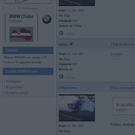
F13 kabriolets
Kopš:
11. Dec 2012
No:
Rīga
Ziņojumi:
810
Braucu ar:
192hp
Offline
zhibis
30. Jul 2014, 19
Online
kontakti
Kopš:
25. Feb 2007
Pašreiz BMWPower skatās 130
No:
Rīga
viesi un 9 reģistrēti lietotāji.
Ziņojumi:
912
Braucu ar:
Ienākt BMWPower
Offline
• Pieslēgties
• Reģistrēties
e36powers
30. Jul 2014, 19
• Aizmirsi paroli?
30 Jul 2014, 
kontakti
Paldies, nezinaju
Kopš:
11. Dec 2012
No:
Rīga