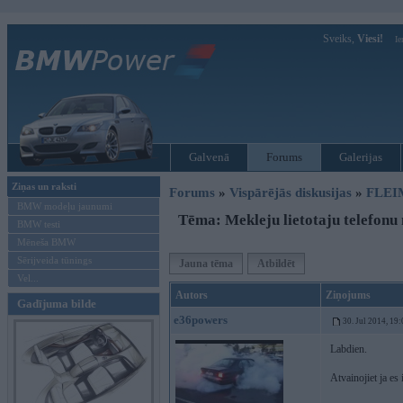
Sveiks,
Viesi!
Ie
Galvenā
Forums
Galerijas
Ziņas un raksti
Forums
»
Vispārējās diskusijas
»
FLEI
BMW modeļu jaunumi
Tēma: Mekleju lietotaju telefonu
BMW testi
Mēneša BMW
Sērijveida tūnings
Jauna tēma
Atbildēt
Vel...
Autors
Ziņojums
Gadījuma bilde
e36powers
30. Jul 2014, 19
Labdien.
Atvainojiet ja es