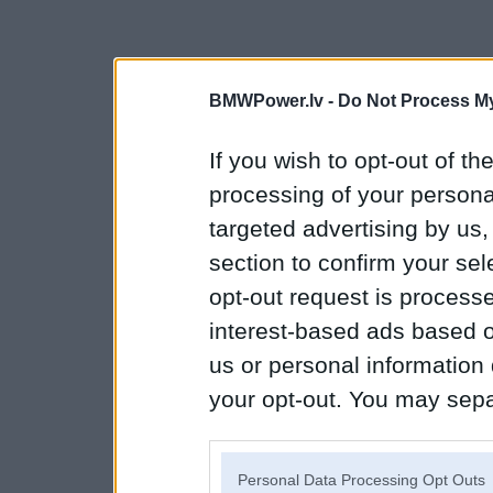
BMWPower.lv -
Do Not Process My
If you wish to opt-out of the
processing of your personal
targeted advertising by us
section to confirm your sel
opt-out request is proces
interest-based ads based o
us or personal information d
your opt-out. You may separ
disclosure of your personal
IAB’s list of downstream pa
Personal Data Processing Opt Outs