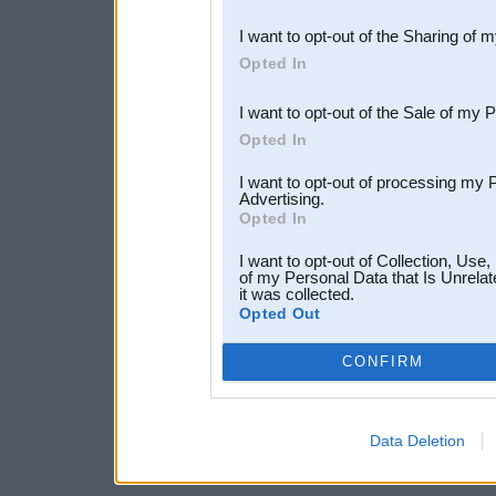
also be disclosed by us to 
I want to opt-out of the Sharing of 
Downstream Participants
th
Opted In
third parties.
I want to opt-out of the Sale of my 
Opted In
I want to opt-out of processing my 
Advertising.
Opted In
I want to opt-out of Collection, Use
of my Personal Data that Is Unrelat
it was collected.
Opted Out
CONFIRM
Data Deletion