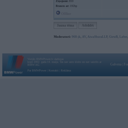
Ziņojumi:
810
Braucu ar:
192hp
Offline
Jauna tēma
Atbildēt
Moderatori:
968-jk
,
AV
,
AiwaShuraLLP
,
GirtzB
,
Lafter
Vortāls BMWPower.lv darbojas
kopš 2002. gada 14. maija. Tas nav auto klubs un nav saistīts ar
Galvena
|
Fo
BMW AG.
Par BMWPower
|
Kontakti
|
Reklāma