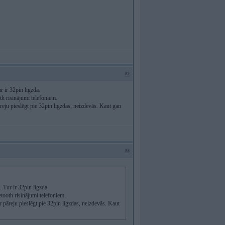
#2
r ir 32pin ligzda.
oth risinājumi telefoniem.
eju pieslēgt pie 32pin ligzdas, neizdevās. Kaut gan
#3
 Tur ir 32pin ligzda.
etooth risinājumi telefoniem.
pāreju pieslēgt pie 32pin ligzdas, neizdevās. Kaut