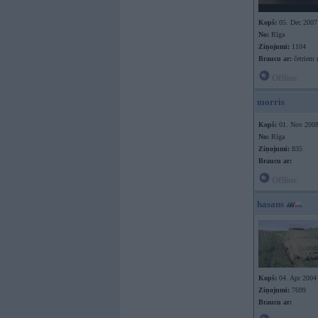
Kopš:
05. Dec 2007
No:
Rīga
Ziņojumi:
1104
Braucu ar:
četriem 
Offline
morris
Kopš:
01. Nov 200
No:
Rīga
Ziņojumi:
835
Braucu ar:
Offline
hasans
Kopš:
04. Apr 2004
Ziņojumi:
7699
Braucu ar: