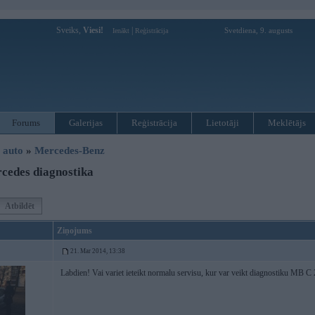
Sveiks,
Viesi!
|
Svetdiena, 9. augusts
Ienākt
Reģistrācija
Forums
Galerijas
Reģistrācija
Lietotāji
Meklētājs
i auto
»
Mercedes-Benz
cedes diagnostika
Atbildēt
Ziņojums
21. Mar 2014, 13:38
Labdien! Vai variet ieteikt normalu servisu, kur var veikt diagnostiku MB C