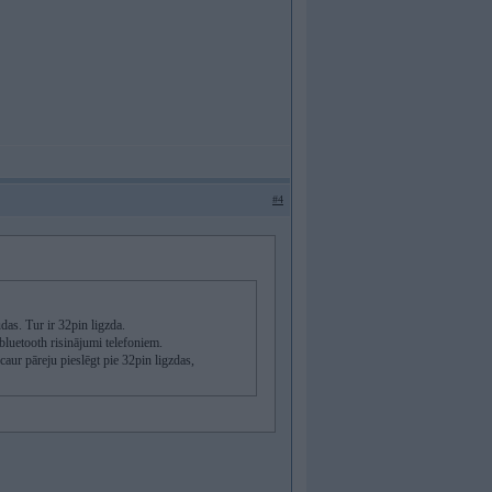
#4
das. Tur ir 32pin ligzda.
 bluetooth risinājumi telefoniem.
aur pāreju pieslēgt pie 32pin ligzdas,