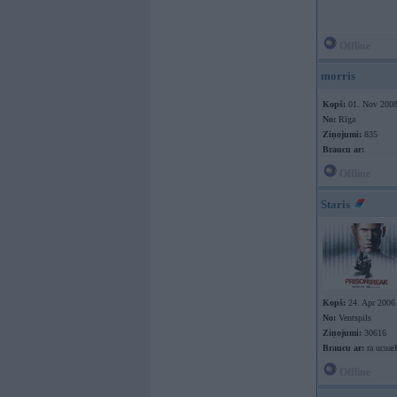
Offline
morris
Kopš:
01. Nov 200
No:
Rīga
Ziņojumi:
835
Braucu ar:
Offline
Staris
Kopš:
24. Apr 2006
No:
Ventspils
Ziņojumi:
30616
Braucu ar:
ra ucuar
Offline