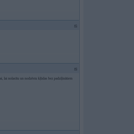
#5
#6
i, lai nolasītu un nodzēstu kļūdas bez padziļinātiem