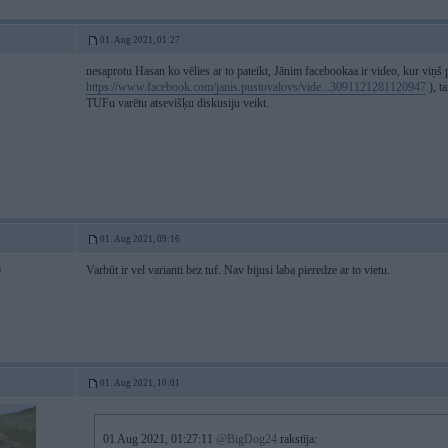
01. Aug 2021, 01:27
nesaprotu Hasan ko vēlies ar to pateikt, Jānim facebookaa ir video, kur viņ
https://www.facebook.com/janis.pustovalovs/vide...3091121281120947
), ta
TUFu varētu atsevišķu diskusiju veikt.
01. Aug 2021, 09:16
Varbūt ir vel varianti bez tuf. Nav bijusi laba pieredze ar to vietu.
8
01. Aug 2021, 10:01
01 Aug 2021, 01:27:11
@BigDog24
rakstīja: