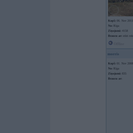
Kopš:
06. Nov 201
No:
Rīga
Ziņojumi:
4158
Braucu ar:
stūri rok
Offline
morris
Kopš:
01. Nov 200
No:
Rīga
Ziņojumi:
835
Braucu ar: