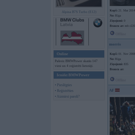
Kopš:
21. Mar 2014
Alpina B7S Turbo (E12)
No:
Rīga
Ziņojumi:
0
Braucu ar:
mb c220
Offline
morris
Online
Kopš:
01. Nov 200
No:
Rīga
Pašreiz BMWPower skatās 147
Ziņojumi:
835
viesi un 4 reģistrēti lietotāji.
Braucu ar:
Ienākt BMWPower
Offline
• Pieslēgties
AF
• Reģistrēties
• Aizmirsi paroli?