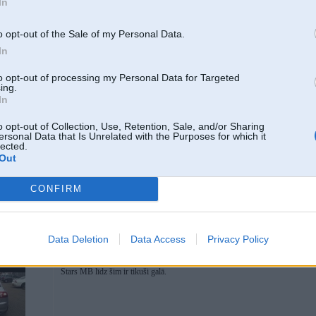
In
pie IR sensora ar dazreiz gadās, ka nevar. Atslega it kaa strādā-diode mir
neuzrada. Kur vel ko meklet?
Paldies jau iepriekš!
o opt-out of the Sale of my Personal Data.
In
Raksti Pm..
to opt-out of processing my Personal Data for Targeted
ing.
agāžniekā...
In
o opt-out of Collection, Use, Retention, Sale, and/or Sharing
02. Apr 2020, 23:12
ersonal Data that Is Unrelated with the Purposes for which it
lected.
Sveiki!
Out
Vai kāds varētu ieteikt labu servisu busiņam Mercedes Benz Viano 2013. g?
CONFIRM
Paldies jau iepriekš.
Data Deletion
Data Access
Privacy Policy
03. Apr 2020, 00:23
Stars MB līdz šim ir tikuši galā.