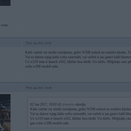
 coupe
02. Jan 2017, 10:02
Kāds varbūt var ieteikt risinājumu, gribu W208 nolasīt un nodzēst kļudas. Tu
8
Vai uz datora vajag kādu softu uzinstalēt, vai varbūt ir jau gatavi kādi blueto
Uz w219 man ir launch x432, kļūdas lasa ideāli. Un dzēšs. Mēģināju caur pār
softa w208 modeli rada.
02. Jan 2017, 10:09
02 Jan 2017, 10:02:42
@morris
rakstīja:
Kāds varbūt var ieteikt risinājumu, gribu W208 nolasīt un nodzēst kļudas.
Vai uz datora vajag kādu softu uzinstalēt, vai varbūt ir jau gatavi kādi blu
Uz w219 man ir launch x432, kļūdas lasa ideāli. Un dzēšs. Mēģināju caur 
gan softa w208 modeli rada.