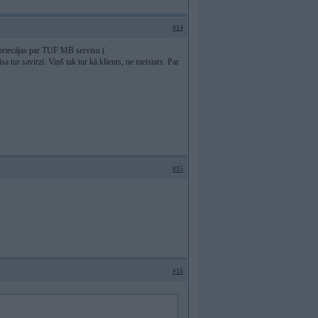
#14
š priecājas par TUF MB servisu (
isa tur savirzi. Viņš tak tur kā klients, ne meistars. Par
#15
#16