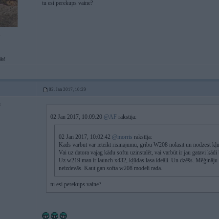
tu esi perekups vaine?
1
ās!
02. Jan 2017, 10:29
8
02 Jan 2017, 10:09:20
@AF
rakstīja:
02 Jan 2017, 10:02:42
@morris
rakstīja:
Kāds varbūt var ieteikt risinājumu, gribu W208 nolasīt un nodzēst kļu
Vai uz datora vajag kādu softu uzinstalēt, vai varbūt ir jau gatavi kādi
Uz w219 man ir launch x432, kļūdas lasa ideāli. Un dzēšs. Mēģināju c
neizdevās. Kaut gan softa w208 modeli rada.
tu esi perekups vaine?