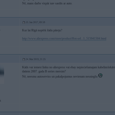
Nē, mans darbs vispār nav sastīts ar auto.
13. Jan 2017, 09:59
Kur lai Rīgā nopērk šādu pāreju?
8
http://www.aliexpress.com/store/product/Hot-sel...1_515941504.html
24. Mar 2019, 21:25
Kāds var iemest linku no aliexpress vai ebay nepieciešamajam kabelim/iekārta
datiem 2007. gada B series mersim?
Nē, neesmu autoserviss un pakalpojumus nevienam nesniegšu
B