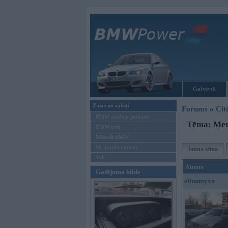
Galvenā
Ziņas un raksti
Forums
»
Cit
BMW modeļu jaunumi
Tēma: Mer
BMW testi
Mēneša BMW
Sērijveida tūnings
Jauna tēma
Vel...
Autors
Gadījuma bilde
elinamyxa