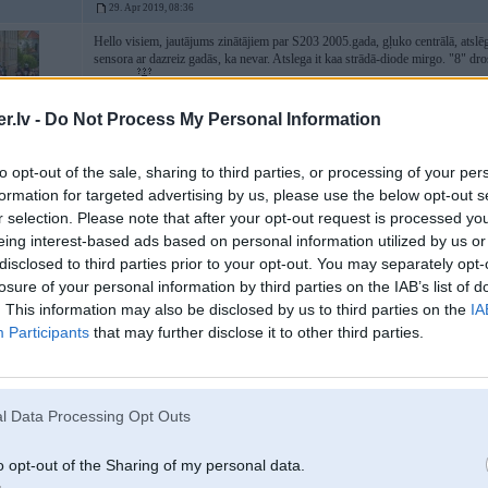
29. Apr 2019, 08:36
Hello visiem, jautājums zinātājiem par S203 2005.gada, gļuko centrālā, atslēg
sensora ar dazreiz gadās, ka nevar. Atslega it kaa strādā-diode mirgo. "8" dr
meklet?
Paldies jau iepriekš!
.lv -
Do Not Process My Personal Information
to opt-out of the sale, sharing to third parties, or processing of your per
03; XC70; E46
formation for targeted advertising by us, please use the below opt-out s
r selection. Please note that after your opt-out request is processed y
eing interest-based ads based on personal information utilized by us or
29. Apr 2019, 11:09
disclosed to third parties prior to your opt-out. You may separately opt-
losure of your personal information by third parties on the IAB’s list of
Pie reizes gribēju pajautāt, varbūt kāds var ieteikt labu dzinēja diagnostu? Dī
. This information may also be disclosed by us to third parties on the
IA
Participants
that may further disclose it to other third parties.
04. May 2019, 16:54
l Data Processing Opt Outs
29 Apr 2019, 08:36:34
@Lauriits
rakstīja:
o opt-out of the Sharing of my personal data.
Hello visiem, jautājums zinātājiem par S203 2005.gada, gļuko centrālā, at