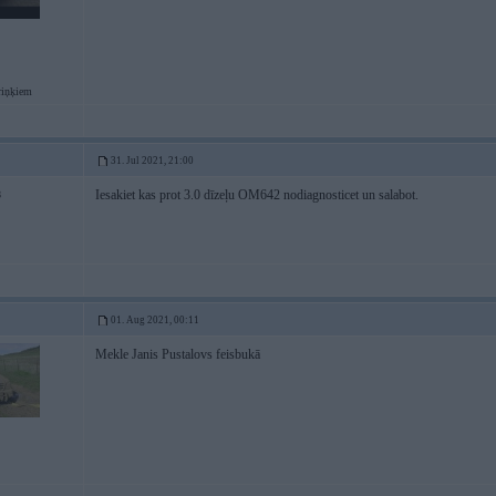
riņķiem
31. Jul 2021, 21:00
Iesakiet kas prot 3.0 dīzeļu OM642 nodiagnosticet un salabot.
8
01. Aug 2021, 00:11
Mekle Janis Pustalovs feisbukā