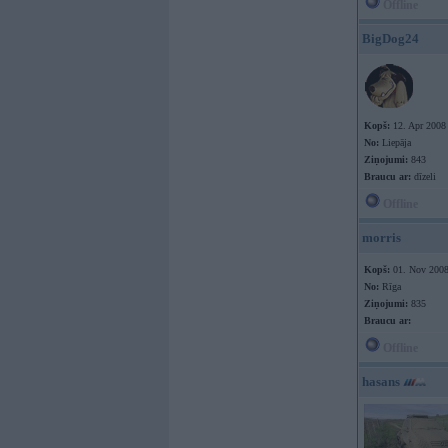
Offline
BigDog24
Kopš:
12. Apr 2008
No:
Liepāja
Ziņojumi:
843
Braucu ar:
dīzeli
Offline
morris
Kopš:
01. Nov 200
No:
Rīga
Ziņojumi:
835
Braucu ar:
Offline
hasans