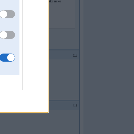
go. "8" drosinatajs vesels. Diagnostika neko
#10
#11