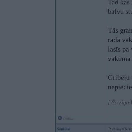
Tad kas 
balvu st
Tās gran
rada va
lasīs pa
vakūma 
Gribēju 
nepieci
[ Šo ziņu
Offline
Samsasi
22. Aug 2024, 23