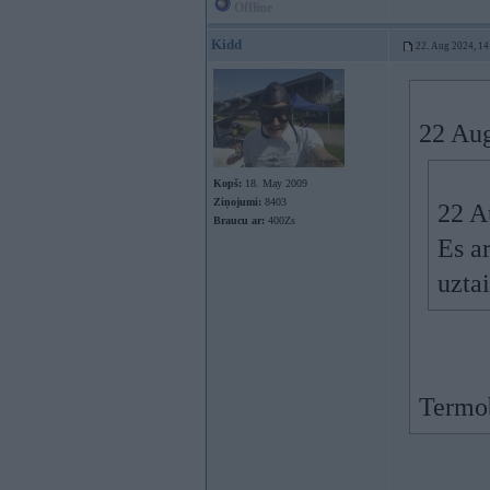
Offline
Kidd
22. Aug 2024, 14
22 Au
Kopš:
18. May 2009
Ziņojumi:
8403
22 A
Braucu ar:
400Zs
Es a
uztai
Termo