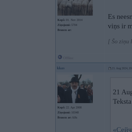
Es neesm
Kopš:
01. Nov 2014
viņs ir 
Ziņojumi:
5704
Braucu ar:
[ Šo ziņu
Offline
kkas
21. Aug 2024, 19
21 Au
Teksta
Kopš:
22. Apr 2008
Ziņojumi:
10348
Braucu ar:
Alfu
«Сейча