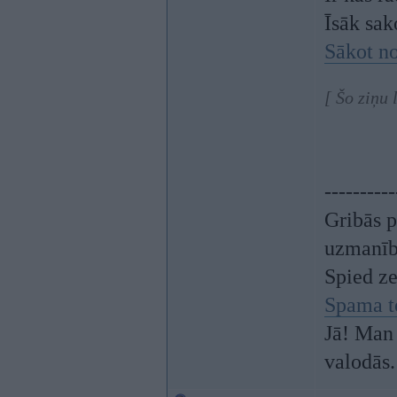
Īsāk sak
Sākot no
[ Šo ziņu 
----------
Gribās p
uzmanī
Spied z
Spama t
Jā! Man 
valodās.