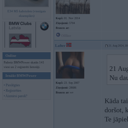
E34 M5 kabriolets (vienīgais
eksemplārs)
Kopš:
01. Nov 2014
Ziņojumi:
5704
Braucu ar:
Offline
Lafter
21. Aug 2024, 18
Online
Pašreiz BMWPower skatās 141
21 Au
viesi un 2 reģistrēti lietotāji.
Ienākt BMWPower
Nu dau
Kopš:
23. Sep 2007
• Pieslēgties
Ziņojumi:
28686
• Reģistrēties
Braucu ar:
wv
• Aizmirsi paroli?
Kāda tai
doršot, 
Te jāpie