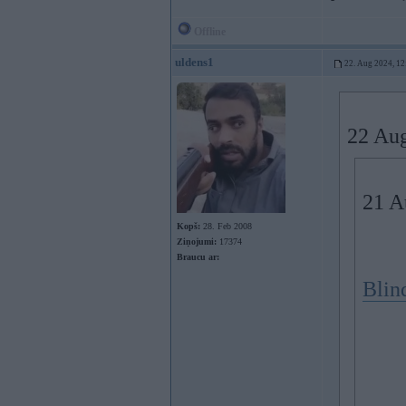
Offline
uldens1
22. Aug 2024, 12
22 Au
21 A
Kopš:
28. Feb 2008
Ziņojumi:
17374
Braucu ar:
Blin