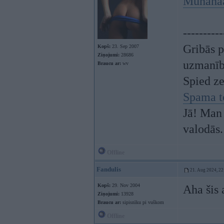
Muhahaa
----------
Gribās p
Kopš:
23. Sep 2007
Ziņojumi:
28686
uzmanī
Braucu ar:
wv
Spied z
Spama t
Jā! Man 
valodās.
Offline
Fandulis
21. Aug 2024, 22
Kopš:
29. Nov 2004
Aha šis 
Ziņojumi:
13928
Braucu ar:
sipisnīku pi vuškom
Offline