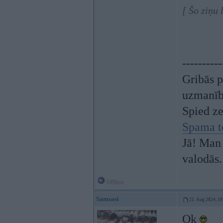
[ Šo ziņu 
----------
Gribās p
uzmanī
Spied z
Spama t
Jā! Man 
valodās.
Offline
Samsasi
21. Aug 2024, 19
Ok