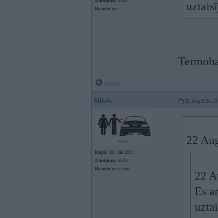
Ziņojumi:
5383
uztais
Braucu ar:
Termoba
Offline
Mikels
22. Aug 2024, 13
22 Au
Kopš:
28. Jan 2011
Ziņojumi:
5532
Braucu ar:
cieņu
22 A
Es a
uztai