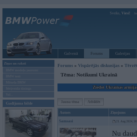
Sveiks,
Viesi!
Ie
Galvenā
Forums
Galerijas
Ziņas un raksti
Forums
»
Vispārējās diskusijas
»
Tērzē
BMW modeļu jaunumi
Tēma: Notikumi Ukrainā
BMW testi
Mēneša BMW
Ziedot Ukrainas armija
Sērijveida tūnings
Vel...
Jauna tēma
Atbildēt
Gadījuma bilde
Autors
Ziņojums
Samsasi
21. Aug 2024, 18
Nu daudz