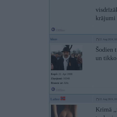
visdrīzā
krājumi 
Offline
kkas
22. Aug 2024, 18
Šodien t
un tikko
Kopš:
22. Apr 2008
Ziņojumi:
10348
Braucu ar:
Alfu
Offline
Lafter
22. Aug 2024, 18
Krimā ,,