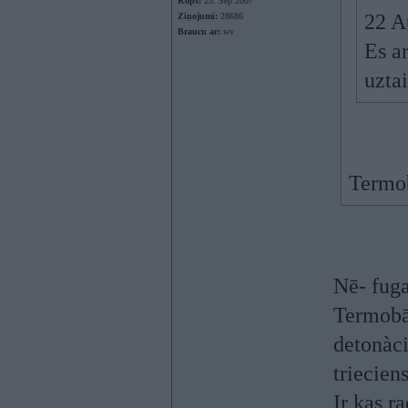
Kopš:
23. Sep 2007
22 A
Ziņojumi:
28686
Braucu ar:
wv
Es a
uztai
Termo
Nē- fuga
Termobār
detonàci
triecien
Ir kas r