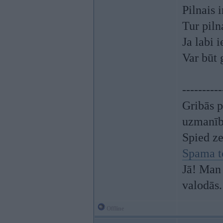
Pilnais 
Tur piln
Ja labi 
Var būt 
----------
Gribās p
uzmanī
Spied z
Spama t
Jā! Man 
valodās.
Offline