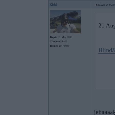
Kidd
22. Aug 2024, 09
21 Au
Kopš:
18. May 2009
Ziņojumi:
8403
Braucu ar:
400Zs
Blindā
jebaaaaķ