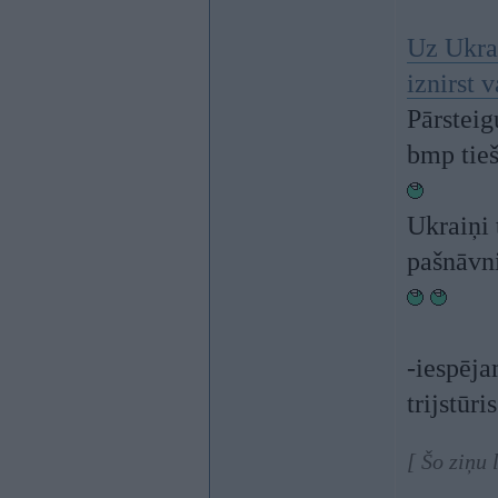
Uz Ukrai
iznirst 
Pārsteig
bmp tieš
Ukraiņi 
pašnāvni
-iespēj
trijstūri
[ Šo ziņu 