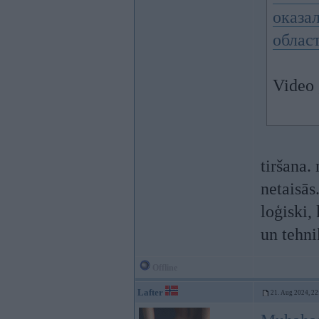
оказа
облас
Video 
tiršana. 
netaisās
loģiski,
un tehni
Offline
Lafter
21. Aug 2024, 22