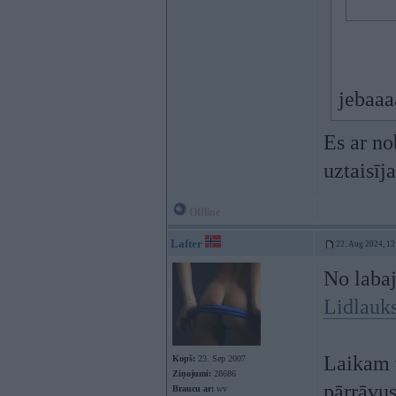
jebaaa
Es ar no
uztaisīj
Offline
Lafter
22. Aug 2024, 12
No labaj
Lidlauk
Laikam v
Kopš:
23. Sep 2007
Ziņojumi:
28686
pārrāvus
Braucu ar:
wv