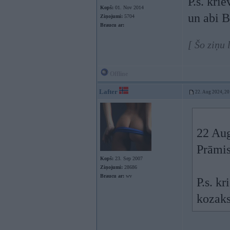
P.s. kri
Kopš:
01. Nov 2014
un abi
Ziņojumi:
5704
Braucu ar:
[ Šo ziņu
Offline
Lafter
22. Aug 2024, 20
22 Au
Prāmis
Kopš:
23. Sep 2007
Ziņojumi:
28686
Braucu ar:
wv
P.s. kr
kozak