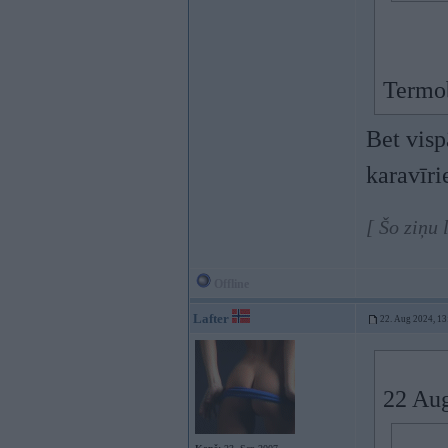
Termo
Bet visp
karavīr
[ Šo ziņu
Offline
Lafter
22. Aug 2024, 13
22 Au