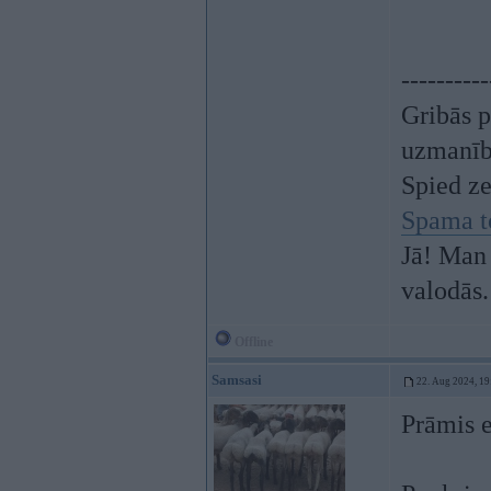
----------
Gribās p
uzmanī
Spied z
Spama t
Jā! Man 
valodās.
Offline
Samsasi
22. Aug 2024, 19
Prāmis e