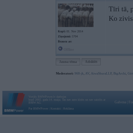
Tīri tā, 
Ko zivis
Kopš:
01. Nov 2014
Ziņojumi:
5704
Braucu ar:
Offline
Jauna tēma
Atbildēt
Moderatori:
968-jk
,
AV
,
AiwaShuraLLP
,
BigArchi
,
Gir
Vortāls BMWPower.lv darbojas
kopš 2002. gada 14. maija. Tas nav auto klubs un nav saistīts ar
Galvena
|
Fo
BMW AG.
Par BMWPower
|
Kontakti
|
Reklāma