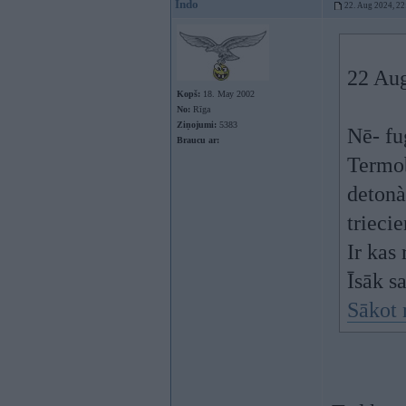
Indo
22. Aug 2024, 22
22 Au
Kopš:
18. May 2002
No:
Rīga
Ziņojumi:
5383
Nē- fu
Braucu ar:
Termob
detonà
triecie
Ir kas
Īsāk s
Sākot 