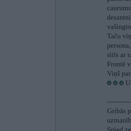
caurumu-
desantni
vašingto
Taču viņ
persona,
sitīs ar
Frontē v
Viņš pa
Un
----------
Gribās p
uzmanī
Spied z