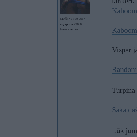
tankeri.
Kaboo
Kopš:
23. Sep 2007
Ziņojumi:
28686
Kaboom
Braucu ar:
wv
Vispār j
Random 
Turpina 
Saka daž
Lūk jum