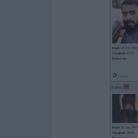
Kopš:
28. Feb 2008
Ziņojumi:
17375
Braucu ar:
Offline
Lafter
Kopš:
23. Sep 2007
Ziņojumi:
28686
Braucu ar:
wv