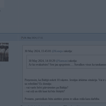
2
30. May 2024, 17:15
30 May 2024, 15:45:01
@Ksneps
rakstīja:
30 May 2024, 14:10:29
@Samsasi
rakstīja:
Ar ko evakuēsies? Sen jau apspriests..... Suvalkos visus ka tarakanus 
4
Pieņemsim, ka Baltijā nokrīt 10 raķetes. Iestājas ārkārtas situācija. Vai ir
uz robežām? Es domāju:
- vai varēs brīvi pārvietoties pa Baltiju?
- vai ceļi un tilti kaut kā būs bloķēti?
Protams, pareizākais būtu aiztīties pirms te sākas reāla kara darbība.