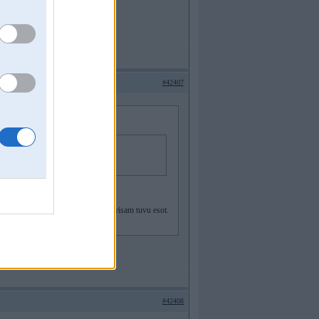
#42407
eslēgt iekšā, vai ieslēgt to jau pavisam tuvu esot.
#42408