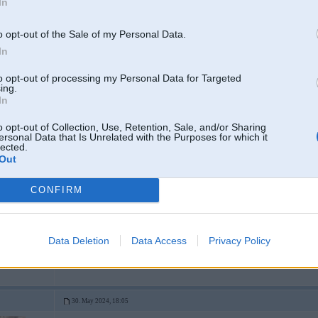
In
Spied zemāk.
Spama topiks
Jā! Man jūk komati. Tas dēļ ilga perioda komunicējot citās valodās.
o opt-out of the Sale of my Personal Data.
In
to opt-out of processing my Personal Data for Targeted
30. May 2024, 18:05
ing.
In
30 May 2024, 18:03:37
@Indo
rakstīja:
o opt-out of Collection, Use, Retention, Sale, and/or Sharing
ersonal Data that Is Unrelated with the Purposes for which it
lected.
30 May 2024, 17:56:45
@uldens1
rakstīja:
Out
F16 radars velk 70km,tā ka nebūs tik vienkārši kā filmās rāda
CONFIRM
80, bet ne par to runa. Priekš tam ir domāts AWAC's. F-16 par radaru var n
Data Deletion
Data Access
Privacy Policy
Nu cerams ko to awacs iedos tagad,nevis pēc 3 gadiem
30. May 2024, 18:05