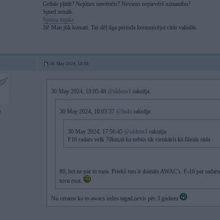
Gribās pļūtīt? Nejūties novērtēts? Neviens nepievērš uzmanību?
Spied zemāk.
Spama topiks
Jā! Man jūk komati. Tas dēļ ilga perioda komunicējot citās valodās.
30. May 2024, 18:08
30 May 2024, 18:05:48
@uldens1
rakstīja:
30 May 2024, 18:03:37
@Indo
rakstīja:
2
30 May 2024, 17:56:45
@uldens1
rakstīja:
F16 radars velk 70km,tā ka nebūs tik vienkārši kā filmās rāda
80, bet ne par to runa. Priekš tam ir domāts AWAC's. F-16 par radaru v
tuvu esot.
Nu cerams ko to awacs iedos tagad,nevis pēc 3 gadiem