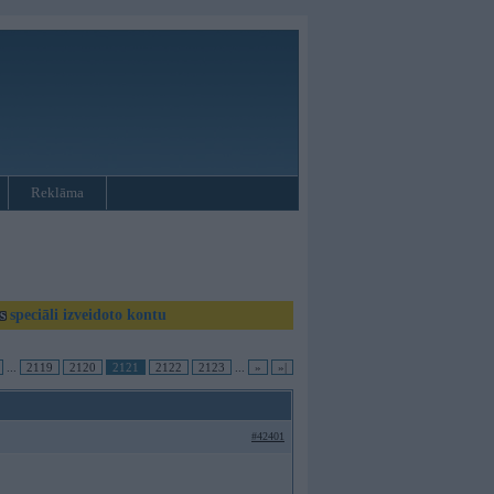
Reklāma
as
speciāli izveidoto kontu
...
2119
2120
2121
2122
2123
...
»
»|
#42401