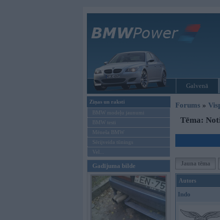
Galvenā
Ziņas un raksti
Forums
»
Vis
BMW modeļu jaunumi
Tēma: Not
BMW testi
Mēneša BMW
Sērijveida tūnings
Vel...
Jauna tēma
Gadījuma bilde
Autors
Indo