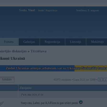
Sveiks,
Viesi!
|
Sestdiena, 8. augusts
Ienākt
Reģistrācija
Forums
Galerijas
Reģistrācija
Lietotāji
Meklētājs
pārējās diskusijas
»
Tērzētava
ikumi Ukrainā
Ziedot Ukrainas armijas atbalstam var uz Ukrainas Nacionālās bank
Atbildēt
45375 ziņojumi • Lapa 2121 no 2269 •
|«
«
Ziņojums
30. May 2024, 17:14
Starp citu, Lafter, par KAB'iem tu gan izšāvi pienā.