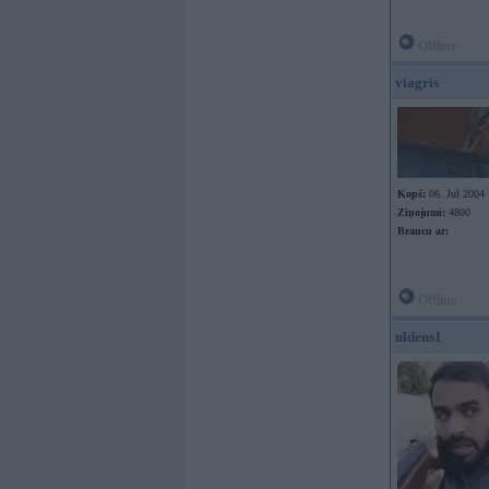
Offline
viagris
Kopš:
06. Jul 2004
Ziņojumi:
4800
Braucu ar:
Offline
uldens1