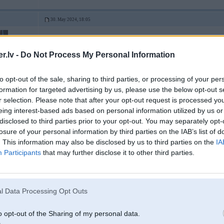
30. May 2024, 18:05
30 May 2024, 17:34:28
@viagris
rakstīja:
.lv -
Do Not Process My Personal Information
30 May 2024, 17:08:24
@Lafter
rakstīja:
Jā- aizgāja peremoga! Nekas, paies pāris mēneši un fakti runās skaļā
to opt-out of the sale, sharing to third parties, or processing of your per
Atkal
formation for targeted advertising by us, please use the below opt-out s
r selection. Please note that after your opt-out request is processed y
eing interest-based ads based on personal information utilized by us or
Aizpis muti
disclosed to third parties prior to your opt-out. You may separately opt-
losure of your personal information by third parties on the IAB’s list of
. This information may also be disclosed by us to third parties on the
IA
Padzer krimā tējiņu labāk
Participants
that may further disclose it to other third parties.
Tur tak abramsi iebrauca marseljēzas maršam skanot.
Vai tad ne??
[ Šo ziņu laboja Lafter, 30 May 2024, 18:10:53 ]
l Data Processing Opt Outs
o opt-out of the Sharing of my personal data.
-----------------
Gribās pļūtīt? Nejūties novērtēts? Neviens nepievērš uzmanību?