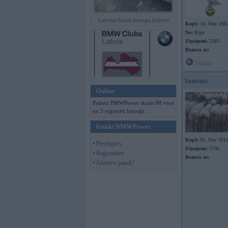
Latvijas lauku tūninga šedevri
Kopš:
18. May 200
No:
Rīga
Ziņojumi:
5383
Braucu ar:
Offline
Samsasi
Online
Pašreiz BMWPower skatās 88 viesi
un 5 reģistrēti lietotāji.
Ienākt BMWPower
Kopš:
01. Nov 201
• Pieslēgties
Ziņojumi:
5706
• Reģistrēties
Braucu ar:
• Aizmirsi paroli?