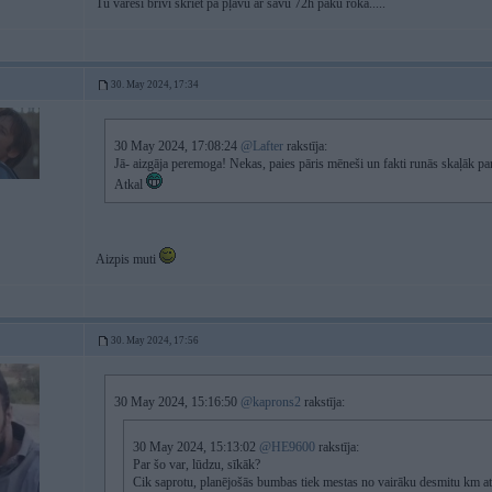
Tu varēsi brīvi skriet pa pļavu ar savu 72h paku rokā.....
30. May 2024, 17:34
30 May 2024, 17:08:24
@Lafter
rakstīja:
Jā- aizgāja peremoga! Nekas, paies pāris mēneši un fakti runās skaļāk pa
Atkal
Aizpis muti
30. May 2024, 17:56
30 May 2024, 15:16:50
@kaprons2
rakstīja:
30 May 2024, 15:13:02
@HE9600
rakstīja:
Par šo var, lūdzu, sīkāk?
Cik saprotu, planējošās bumbas tiek mestas no vairāku desmitu km at