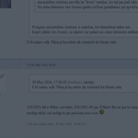
aizsardzības sistēmas pievilkt lai "ķertu" metējus, ko tad jau paši kļ
Nu neba lidināsies virs frontes gaidot su'škas parādāmies pie apvāršņ
Pretgaisa aizsardzības sistēmas ir statiskas, bet lidmašīnas tādas nav.
Kāpēc jālido virs frontes, ja raķetes var palaist no simts kilometru attālu
F16 radars velk 70km,tā ka nebūs tik vienkārši kā filmās rāda
30. May 2024, 18:03
30 May 2024, 17:56:45
@uldens1
rakstīja:
F16 radars velk 70km,tā ka nebūs tik vienkārši kā filmās rāda
2
AN/APG-68 ir 80km, savukārt, AN/APG-83 jau 370km! Bet ne par to runa. 
neslēgt iekšā, vai ieslēgt to jau pavisam tuvu esot.
[ Šo ziņu laboja Indo, 30 May 2024, 18:06:35 ]