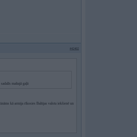
#42402
sadalīs maltajā gaļā
 zināms kā armija rīkosies Baltijas valstu iekšienē un