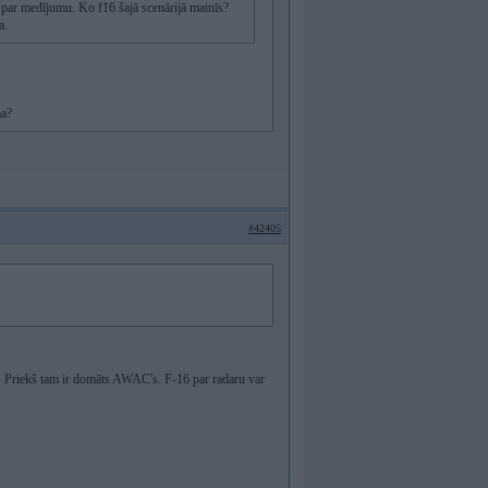
ūs par medījumu. Ko f16 šajā scenārijā mainīs?
a.
ma?
#42405
Priekš tam ir domāts AWAC's. F-16 par radaru var