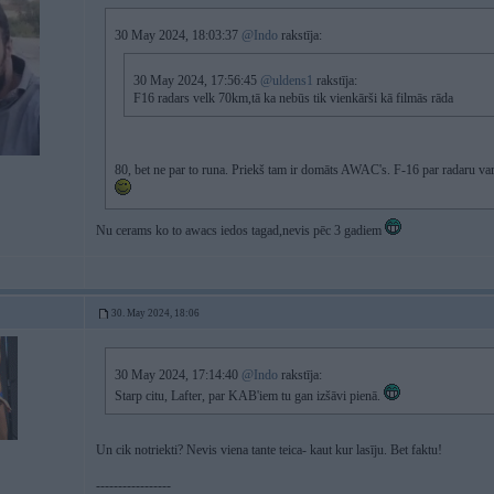
30 May 2024, 18:03:37
@Indo
rakstīja:
30 May 2024, 17:56:45
@uldens1
rakstīja:
F16 radars velk 70km,tā ka nebūs tik vienkārši kā filmās rāda
80, bet ne par to runa. Priekš tam ir domāts AWAC's. F-16 par radaru var n
Nu cerams ko to awacs iedos tagad,nevis pēc 3 gadiem
30. May 2024, 18:06
30 May 2024, 17:14:40
@Indo
rakstīja:
Starp citu, Lafter, par KAB'iem tu gan izšāvi pienā.
Un cik notriekti? Nevis viena tante teica- kaut kur lasīju. Bet faktu!
-----------------