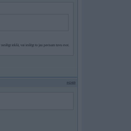
eslēgt iekšā, vai ieslēgt to jau pavisam tuvu esot.
#42409