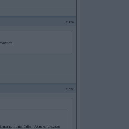
#42403
r vārdiem.
#42404
āluma no frontes līnijas. UA nevar pretgaisa