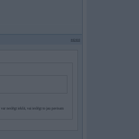
#42410
ar neslēgt iekšā, vai ieslēgt to jau pavisam