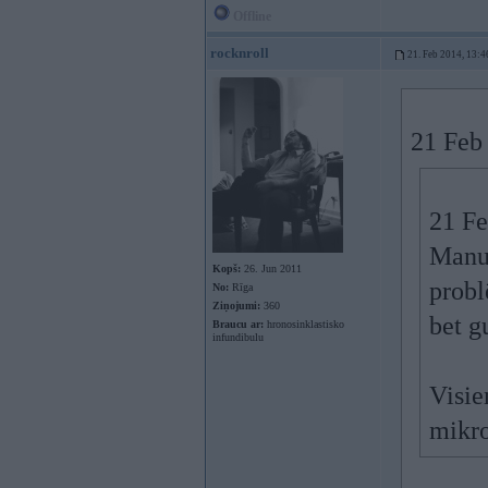
Offline
rocknroll
21. Feb 2014, 13:4
21 Feb 
21 Fe
Manup
Kopš:
26. Jun 2011
probl
No:
Rīga
Ziņojumi:
360
bet g
Braucu ar:
hronosinklastisko
infundibulu
Visie
mikro