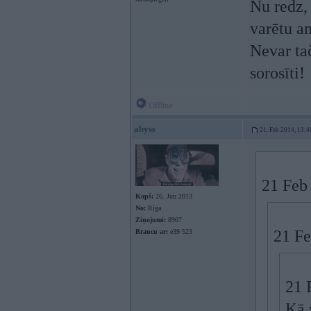
Nu redz, 
varētu a
Nevar ta
sorosīti!
Offline
abyss
21. Feb 2014, 13:4
21 Feb 
Kopš:
26. Jun 2013
No:
Rīga
Ziņojumi:
8907
21 Fe
Braucu ar:
e39 523
21 
Kā v