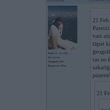
PASSATizhi
21. Feb 2014, 13:4
21 Feb 
Pareizi
vari ai
tāpat k
ģeogrāf
Kopš:
25. Jun 2009
No:
Jūrmala
tas no 
Ziņojumi:
8681
sakarīg
Braucu ar:
686hp
paņemš
21 Fe