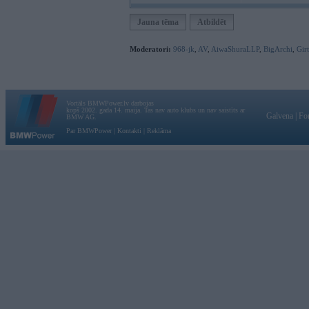
Jauna tēma
Atbildēt
Moderatori:
968-jk
,
AV
,
AiwaShuraLLP
,
BigArchi
,
Gir
Vortāls BMWPower.lv darbojas
kopš 2002. gada 14. maija. Tas nav auto klubs un nav saistīts ar
Galvena
|
Fo
BMW AG.
Par BMWPower
|
Kontakti
|
Reklāma