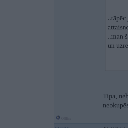
..tāpēc
attaisn
..man š
un uzre
Tipa, ne
neokupēsi
Offline