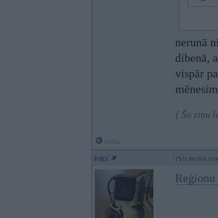
nerunā n
dibenā, 
vispār pa
mēnesim
[ Šo ziņu 
Offline
PiRX
21. Feb 2014, 13:4
Reģionu 