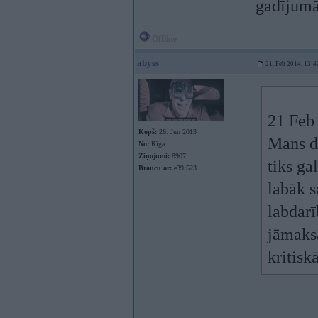
gadījumā
Offline
abyss
21. Feb 2014, 13:4
21 Feb 
Kopš:
26. Jun 2013
Mans do
No:
Rīga
Ziņojumi:
8907
tiks g
Braucu ar:
e39 523
labāk s
labdarī
jāmaksā
kritisk