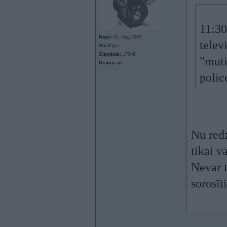
11:3
Kopš:
01. Aug 2009
telev
No:
Rīga
Ziņojumi:
17948
"muti
Braucu ar:
polic
Nu redz
tikai v
Nevar t
sorosīti