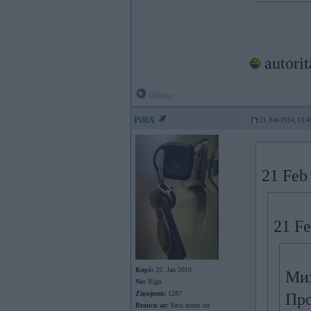
autorit
Offline
PiRX
21. Feb 2014, 13:4
21 Feb 
21 Fe
Kopš:
25. Jan 2010
Ми
No:
Rīga
Ziņojumi:
1287
Про
Braucu ar:
Vecu mersi un