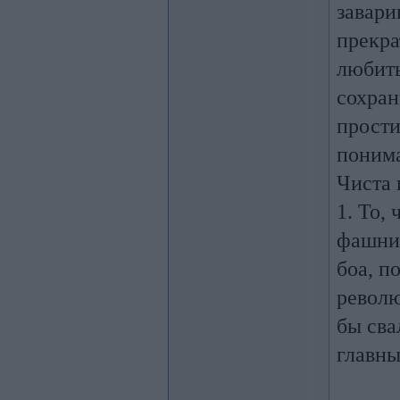
завари
прекра
любить
сохран
прости
поним
Чиста 
1. То,
фашни,
боа, п
револю
бы сва
главны