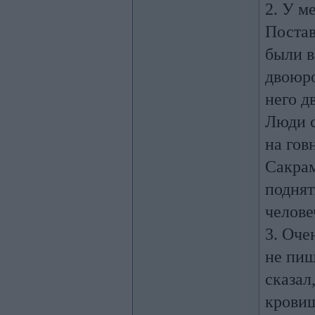
2. У м
Постав
были в
двоюро
него д
Люди с
на гов
Сакрам
поднят
челове
3. Оче
не пиш
сказал
кровищ