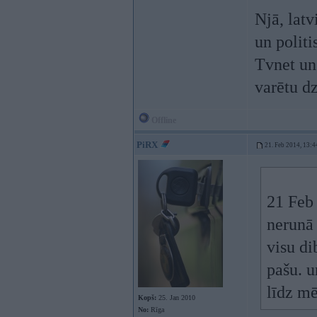
Njā, latv
un politi
Tvnet un
varētu d
Offline
PiRX
21. Feb 2014, 13:4
21 Feb
nerunā
visu di
pašu. u
līdz m
Kopš:
25. Jan 2010
No:
Rīga