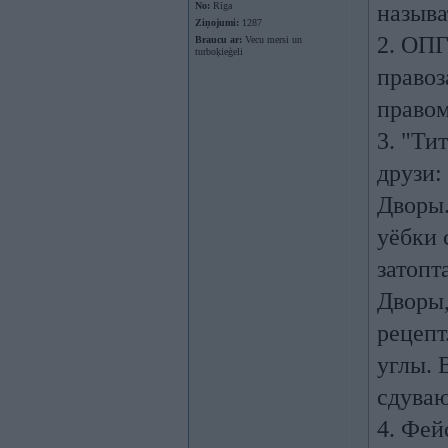
No:
Rīga
называ
Ziņojumi:
1287
2. ОПГ
Braucu ar:
Vecu mersi un
turboķieģeli
правоз
правом
3. "Ти
друзи:
Дворы.
уёбки 
затопт
Дворы,
рецепт
углы. 
сдуваю
4. Фей