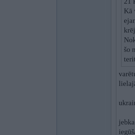
21 
Kā v
eja
krē
Nok
šo 
ter
varēt
liela
ukrai
jebka
iegūš