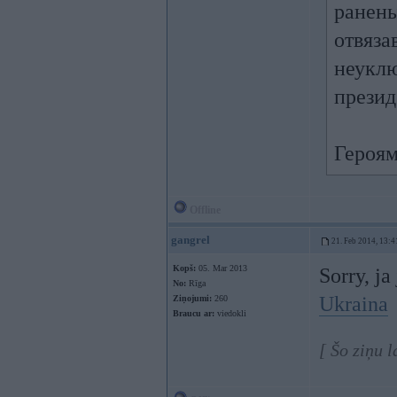
ранены
отвяза
неуклю
презид
Героям
Offline
gangrel
21. Feb 2014, 13:4
Kopš:
05. Mar 2013
Sorry, ja 
No:
Rīga
Ukraina
Ziņojumi:
260
Braucu ar:
viedokli
[ Šo ziņu 