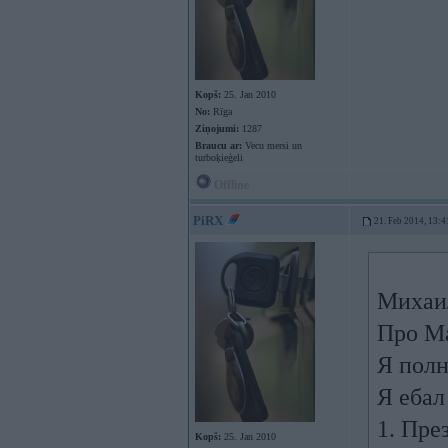
Kopš:
25. Jan 2010
No:
Rīga
Ziņojumi:
1287
Braucu ar:
Vecu mersi un
turboķieģeli
Offline
PiRX
21. Feb 2014, 13:4
Михаи
Про М
Я пол
Я ебал
1. Пре
Kopš:
25. Jan 2010