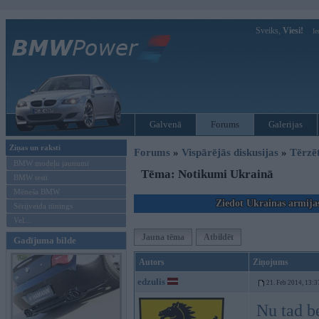
Sveiks,
Viesi!
Ie
Galvenā
Forums
Galerijas
Ziņas un raksti
Forums
»
Vispārējās diskusijas
»
Tērzē
BMW modeļu jaunumi
Tēma: Notikumi Ukrainā
BMW testi
Mēneša BMW
Ziedot Ukrainas armija
Sērijveida tūnings
Vel...
Jauna tēma
Atbildēt
Gadījuma bilde
Autors
Ziņojums
edzulis
21. Feb 2014, 13:3
Nu tad b