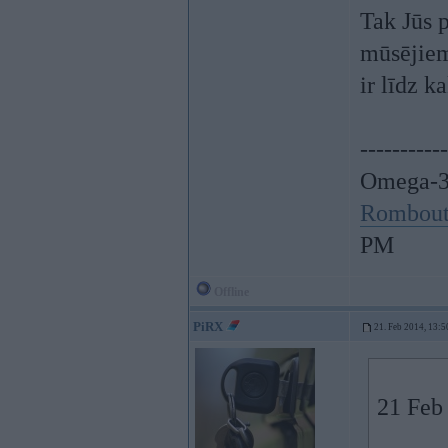
Tak Jūs p
mūsējiem 
ir līdz k
-----------
Omega-3
Rombout
PM
Offline
PiRX
21. Feb 2014, 13:5
21 Feb 