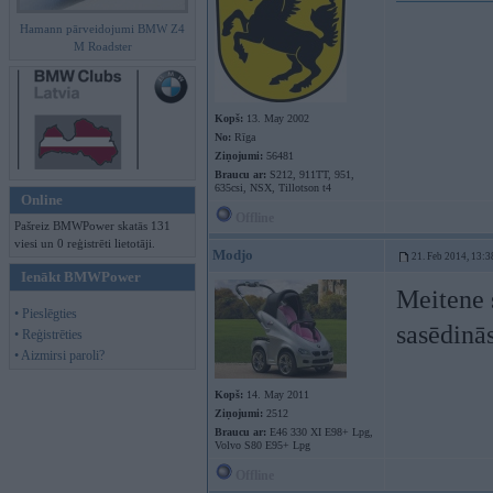
Hamann pārveidojumi BMW Z4
M Roadster
Kopš:
13. May 2002
No:
Rīga
Ziņojumi:
56481
Braucu ar:
S212, 911TT, 951,
635csi, NSX, Tillotson t4
Online
Offline
Pašreiz BMWPower skatās 131
viesi un 0 reģistrēti lietotāji.
Modjo
21. Feb 2014, 13:3
Ienākt BMWPower
Meitene s
• Pieslēgties
sasēdinās
• Reģistrēties
• Aizmirsi paroli?
Kopš:
14. May 2011
Ziņojumi:
2512
Braucu ar:
E46 330 XI E98+ Lpg,
Volvo S80 E95+ Lpg
Offline