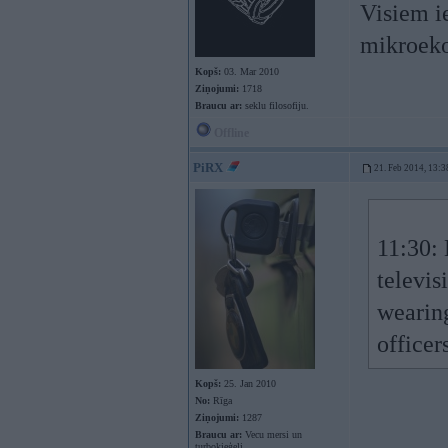
Visiem ie
mikroeko
Kopš:
03. Mar 2010
Ziņojumi:
1718
Braucu ar:
seklu filosofiju.
Offline
PiRX
21. Feb 2014, 13:3
11:30:
televis
wearin
officer
Kopš:
25. Jan 2010
No:
Rīga
Ziņojumi:
1287
Braucu ar:
Vecu mersi un
turboķieģeli