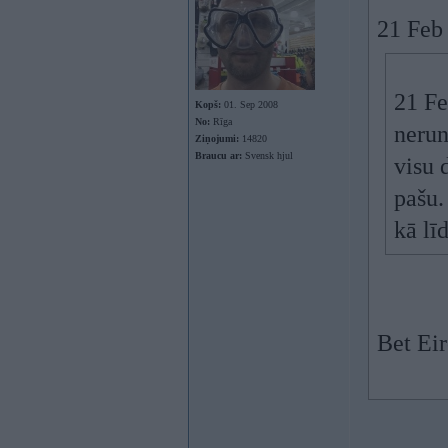
21 Feb 
21 Fe
Kopš:
01. Sep 2008
No:
Rīga
nerun
Ziņojumi:
14820
Braucu ar:
Svensk hjul
visu 
pašu.
kā lī
Bet Eir