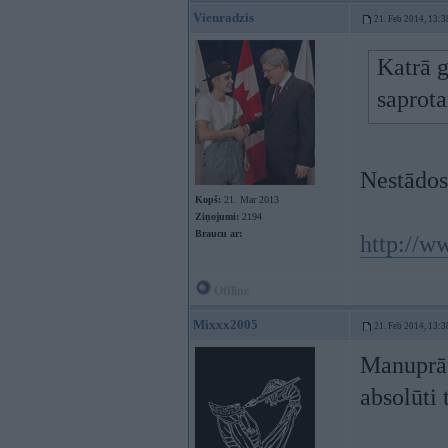
Vienradzis
21. Feb 2014, 13:3
Katrā 
saprota
Nestādos 
Kopš:
21. Mar 2013
Ziņojumi:
2194
Braucu ar:
http://w
Offline
Mixxx2005
21. Feb 2014, 13:3
Manuprāt
absolūti