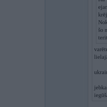
eja
krē
Nok
šo 
ter
varēt
liela
ukrai
jebka
iegūš