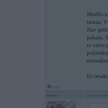
Modžo un
tautas. V
Nav grūt
pakaļu. S
to vietu 
politiska
marodier
Es iesak
Offline
hronists
21. Feb 2014, 13:4