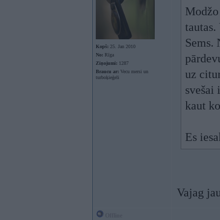
Modžo u
tautas.
Sems. N
Kopš:
25. Jan 2010
No:
Rīga
pārdevu
Ziņojumi:
1287
uz citu
Braucu ar:
Vecu mersi un
turboķieģeli
svešai 
kaut ko
Es ies
Vajag jau
Offline