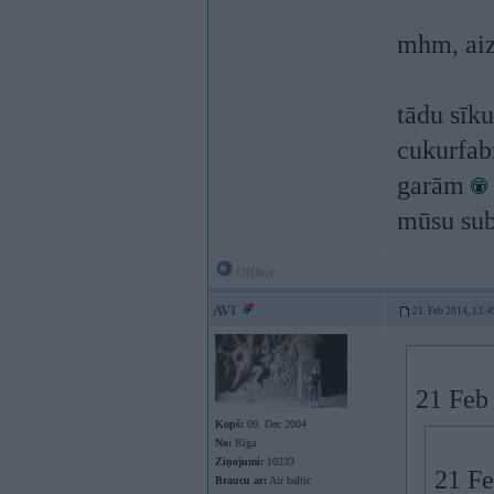
mhm, ai
tādu sīk
cukurfabr
garām
mūsu sub
Offline
AVI
21. Feb 2014, 13:4
21 Feb 
Kopš:
09. Dec 2004
No:
Rīga
Ziņojumi:
10233
21 Fe
Braucu ar:
Air baltic