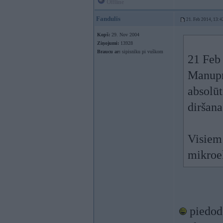
Offline
Fandulis
21. Feb 2014, 13:4
Kopš:
29. Nov 2004
Ziņojumi:
13928
Braucu ar:
sipisnīku pi vuškom
21 Feb
Manuprā
absolū
diršana
Visiem 
mikroe
piedod,