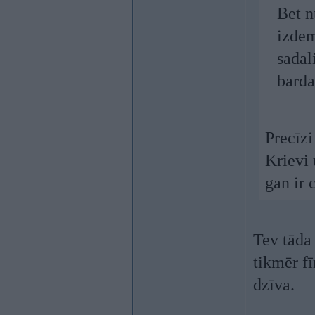
Bet n
izdem
sadal
bard
Precīz
Krievi 
gan ir
Tev tāda 
tikmēr fī
dzīva.