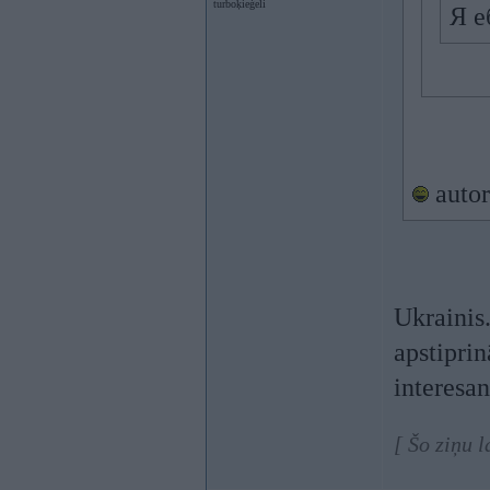
turboķieģeli
Я е
autor
Ukrainis
apstiprin
interesan
[ Šo ziņu 