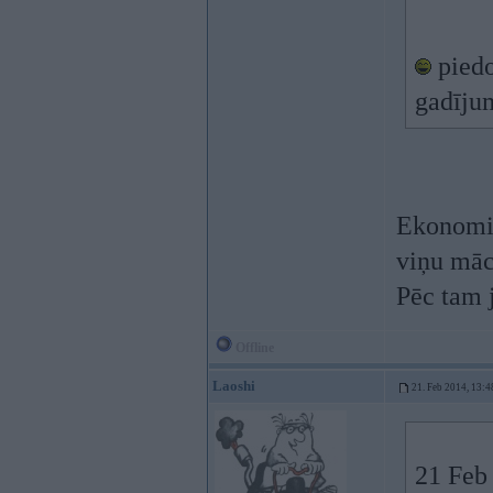
piedo
gadīju
Ekonomik
viņu māca
Pēc tam j
Offline
Laoshi
21. Feb 2014, 13:4
21 Feb 