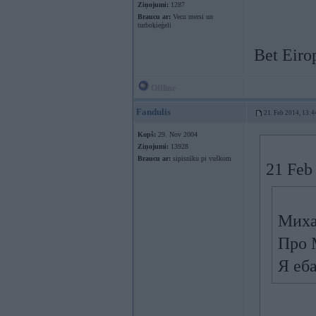
Ziņojumi:
1287
Braucu ar:
Vecu mersi un
turboķieģeli
Bet Eiro
Offline
Fandulis
21. Feb 2014, 13:4
Kopš:
29. Nov 2004
Ziņojumi:
13928
Braucu ar:
sipisnīku pi vuškom
21 Feb 
Миха
Про 
Я еба