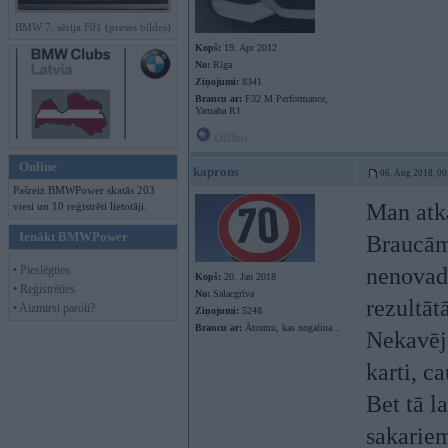
BMW 7. sērija F01 (preses bildes)
Kopš:
19. Apr 2012
No:
Rīga
Ziņojumi:
8341
Braucu ar:
F32 M Performance,
Yamaha R1
Offline
Online
kaprons
06. Aug 2018, 00
Pašreiz BMWPower skatās 203
Man atka
viesi un 10 reģistrēti lietotāji.
Ienākt BMWPower
Braucām 
• Pieslēgties
nenovadī
Kopš:
20. Jan 2018
• Reģistrēties
No:
Salacgrīva
rezultāt
• Aizmirsi paroli?
Ziņojumi:
5248
Braucu ar:
Ātrumu, kas nogalina...
Nekavēj
karti, c
Bet tā 
sakarie