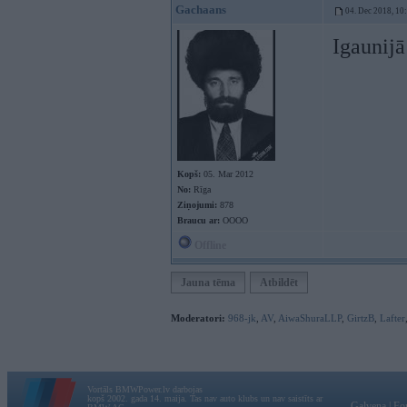
Gachaans
04. Dec 2018, 10
Igaunijā
Kopš:
05. Mar 2012
No:
Rīga
Ziņojumi:
878
Braucu ar:
OOOO
Offline
Jauna tēma
Atbildēt
Moderatori:
968-jk
,
AV
,
AiwaShuraLLP
,
GirtzB
,
Lafter
Vortāls BMWPower.lv darbojas
kopš 2002. gada 14. maija. Tas nav auto klubs un nav saistīts ar
Galvena
|
Fo