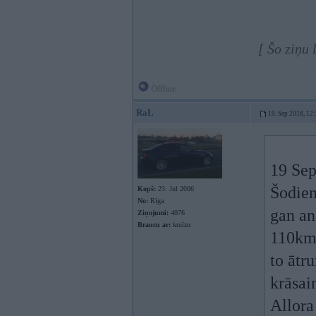
[ Šo ziņu
Offline
RaL
19. Sep 2018, 12
19 Sep
Šodien
Kopš:
23. Jul 2006
No:
Rīga
gan an
Ziņojumi:
4076
Braucu ar:
kruīzu
110km/
to ātr
krāsai
Allora