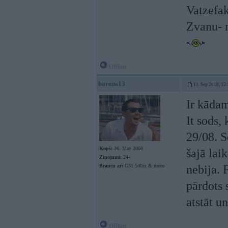
Vatzefa
Zvanu- n
Offline
barons13
11. Sep 2018, 12
Ir kādam
It sods,
29/08. S
Kopš:
26. May 2008
šajā lai
Ziņojumi:
244
Braucu ar:
G31 540ix & moto
nebija. 
pārdots 
atstāt un
Offline