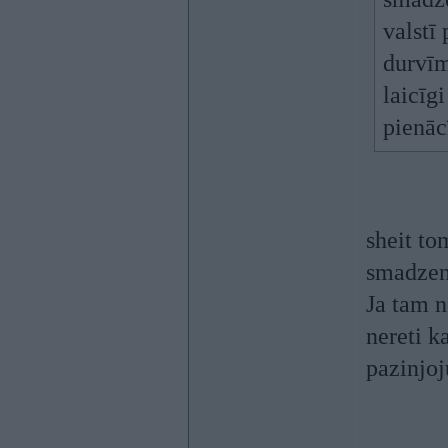
valstī
durvīm
laicīg
pienāc
sheit to
smadze
Ja tam n
nereti ka
pazinjoj