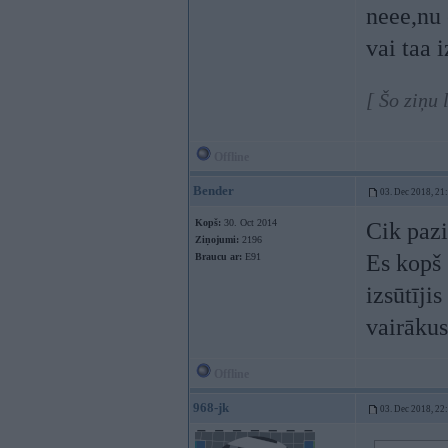
neee,nu 
vai taa 
[ Šo ziņu 
Offline
Bender
03. Dec 2018, 21
Kopš:
30. Oct 2014
Cik pazi
Ziņojumi:
2196
Es kopš 
Braucu ar:
E91
izsūtīji
vairākus
Offline
968-jk
03. Dec 2018, 22