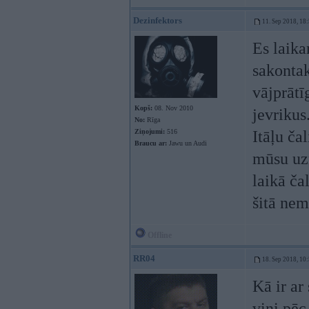
Dezinfektors
11. Sep 2018, 18
Es laika
sakontak
vājprātī
Kopš:
08. Nov 2010
jevrikus
No:
Rīga
Ziņojumi:
516
Itāļu ča
Braucu ar:
Jawu un Audi
mūsu uzņ
laikā ča
šitā nem
Offline
RR04
18. Sep 2018, 10
Kā ir ar
viņi pēc