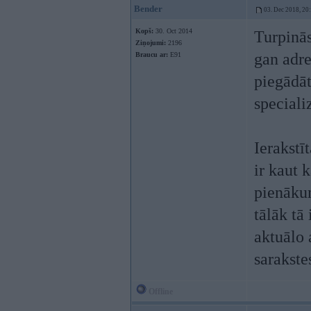
Bender
03. Dec 2018, 20
Kopš:
30. Oct 2014
Turpinās
Ziņojumi:
2196
gan adre
Braucu ar:
E91
piegādāt
speciali
Ierakstī
ir kaut 
pienākum
tālāk tā
aktuālo 
sarakste
Offline