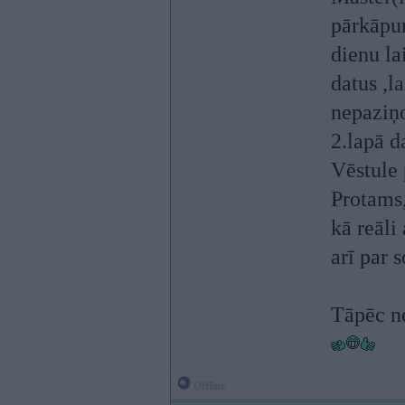
pārkāpum
dienu la
datus ,l
nepaziņo
2.lapā d
Vēstule 
Protams,
kā reāli
arī par 
Tāpēc ne
Offline