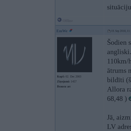
situācij
Offline
EmWe
19. Sep 2018, 11
Šodien s
angliski
110km/h 
ātrums n
Kopš:
02. Dec 2003
bildīti 
Ziņojumi:
1457
Braucu ar:
Allora r
68,48 )
Jā, aizm
LV adres