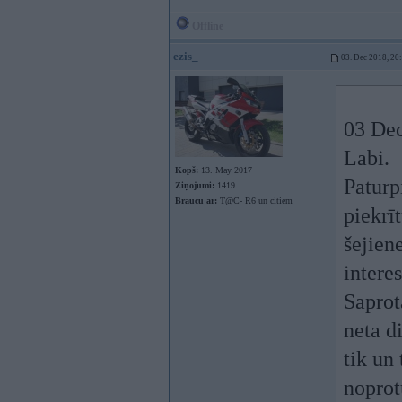
Offline
ezis_
03. Dec 2018, 20
03 Dec
Labi.
Kopš:
13. May 2017
Paturp
Ziņojumi:
1419
Braucu ar:
T@C- R6 un citiem
piekrī
šejien
intere
Saprot
neta d
tik un
noprot