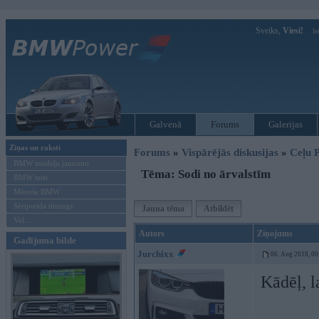
Sveiks,
Viesi!
Ie
Galvenā
Forums
Galerijas
Ziņas un raksti
Forums
»
Vispārējās diskusijas
»
Ceļu P
BMW modeļu jaunumi
Tēma: Sodi no ārvalstīm
BMW testi
Mēneša BMW
Sērijveida tūnings
Jauna tēma
Atbildēt
Vel...
Autors
Ziņojums
Gadījuma bilde
Jurchixx
06. Aug 2018, 00
Kādēļ, l