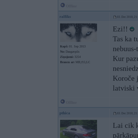
Offline
ralfiks
03. Dec 2018, 21
Ezi!!
Tas ka t
Kopš:
01. Sep 2013
nebuus-t
No:
Daugavpils
Kur pazu
Ziņojumi:
3254
Braucu ar:
MB;f15;LC
nesnied
Koroče j
latviski
Offline
pthica
03. Dec 2018, 21
Lai cik 
pārkāpum