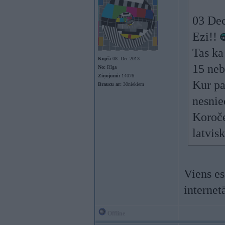
03 Dec
Ezi!!
Tas ka
Kopš:
08. Dec 2013
15 neb
No:
Rīga
Ziņojumi:
14076
Kur pa
Braucu ar:
30niekiem
nesni
Koroče
latvisk
Viens es
internet
Offline