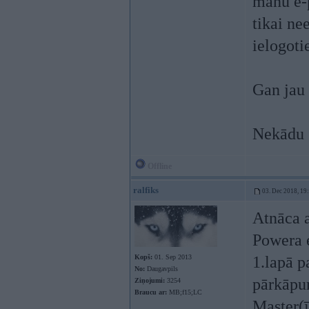
manu e-p
tikai ne
ielogoti
Gan jau 
Nekādu 
Offline
ralfiks
03. Dec 2018, 19
Atnāca 
Powera e
Kopš:
01. Sep 2013
1.lapā 
No:
Daugavpils
pārkāpum
Ziņojumi:
3254
Braucu ar:
MB;f15;LC
Master(ī