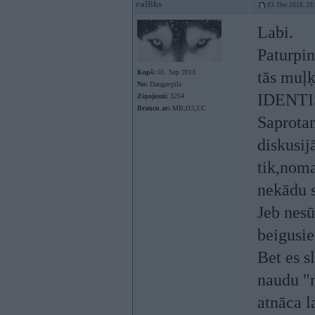
ralfiks
03. Dec 2018, 20
Labi.
Paturpin
Kopš:
01. Sep 2013
tās muļķ
No:
Daugavpils
IDENTISK
Ziņojumi:
3254
Braucu ar:
MB;f15;LC
Saprotam
diskusij
tik,noma
nekādu 
Jeb nesū
beigusie
Bet es s
naudu "n
atnāca l