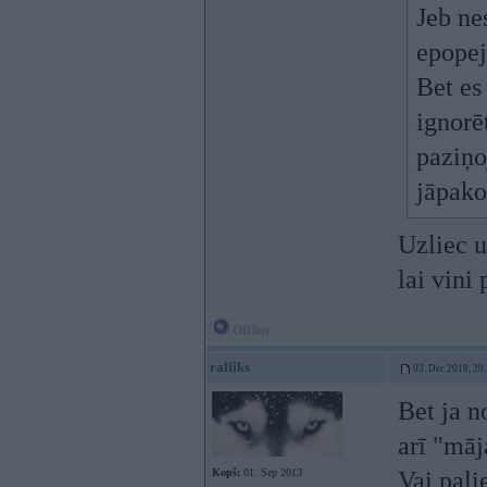
Jeb ne
epopej
Bet es
ignorē
paziņo
jāpako
Uzliec u
lai vini
Offline
ralfiks
03. Dec 2018, 20
Bet ja n
arī "mā
Kopš:
01. Sep 2013
Vai pali