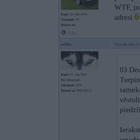
WTF, pus
Kopš:
25. Dec 2014
adresi
Ziņojumi:
34
Braucu ar:
Offline
ralfiks
03. Dec 2018, 21
03 Dec
Kopš:
01. Sep 2013
Turpin
No:
Daugavpils
Ziņojumi:
3254
samekl
Braucu ar:
MB;f15;LC
vēstul
piedzī
Ieraks
smadze