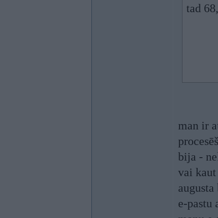
tad 68
man ir a
procesēš
bija - n
vai kaut
augusta 
e-pastu 