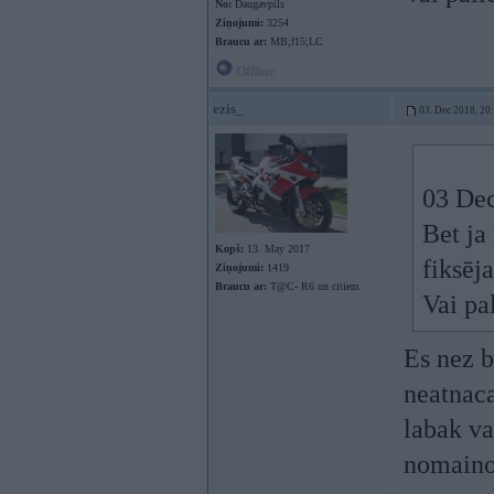
No:
Daugavpils
Ziņojumi:
3254
Braucu ar:
MB;f15;LC
Offline
ezis_
03. Dec 2018, 20
03 Dec
Bet ja
Kopš:
13. May 2017
fiksēj
Ziņojumi:
1419
Braucu ar:
T@C- R6 un citiem
Vai pa
Es nez b
neatnaca
labak va
nomaino