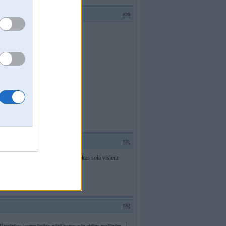
#30
#31
iit un tad akal paradas SuperSteels kas sola visiem
rtejo reizi pali esi?
#32