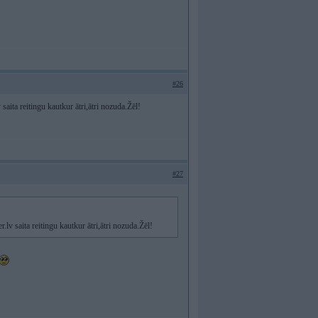
#26
aita reitingu kautkur ātri,ātri nozuda.Žēl!
#27
v saita reitingu kautkur ātri,ātri nozuda.Žēl!