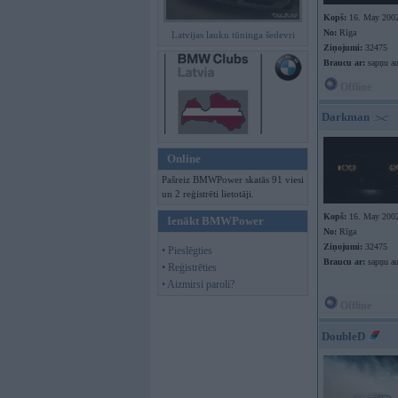
Kopš:
16. May 200
No:
Rīga
Latvijas lauku tūninga šedevri
Ziņojumi:
32475
Braucu ar:
sapņu au
Offline
Darkman
Online
Pašreiz BMWPower skatās 91 viesi
un 2 reģistrēti lietotāji.
Kopš:
16. May 200
Ienākt BMWPower
No:
Rīga
Ziņojumi:
32475
• Pieslēgties
Braucu ar:
sapņu au
• Reģistrēties
• Aizmirsi paroli?
Offline
DoubleD