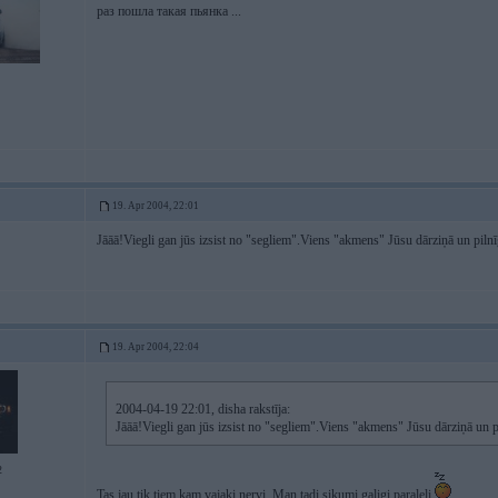
раз пошла такая пьянка ...
19. Apr 2004, 22:01
Jāāā!Viegli gan jūs izsist no "segliem".Viens "akmens" Jūsu dārziņā un piln
19. Apr 2004, 22:04
2004-04-19 22:01, disha rakstīja:
Jāāā!Viegli gan jūs izsist no "segliem".Viens "akmens" Jūsu dārziņā un 
2
Tas jau tik tiem kam vajaki nervi. Man tadi sikumi galigi paraleli.