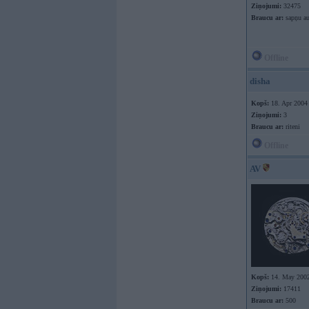
Ziņojumi:
32475
Braucu ar:
sapņu au
Offline
disha
Kopš:
18. Apr 2004
Ziņojumi:
3
Braucu ar:
riteni
Offline
AV
Kopš:
14. May 200
Ziņojumi:
17411
Braucu ar:
500