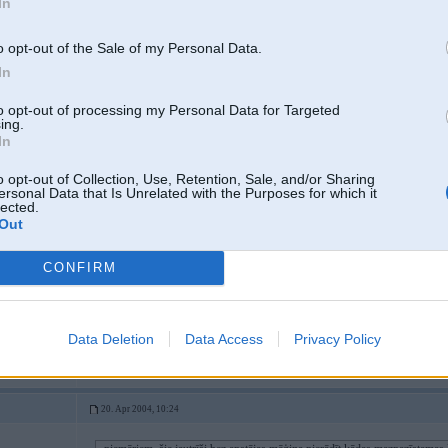
In
19. Apr 2004, 23:11
o opt-out of the Sale of my Personal Data.
Ui, ui Steels klust populars
iauto
In
to opt-out of processing my Personal Data for Targeted
ing.
In
o opt-out of Collection, Use, Retention, Sale, and/or Sharing
ersonal Data that Is Unrelated with the Purposes for which it
lected.
 / C5X
Out
CONFIRM
20. Apr 2004, 06:04
hmm, iebridu cietni, izlasiju rakstu, nonirdzos kur tadu stulbumu var uzrkast
gurki un saboja priekshtatu par bmw useriem. Steeel tu padoma ko saki, jeb ka
Data Deletion
Data Access
Privacy Policy
20. Apr 2004, 10:24