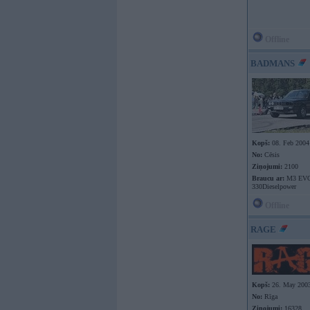
Offline
BADMANS
Kopš:
08. Feb 2004
No:
Cēsis
Ziņojumi:
2100
Braucu ar:
M3 EVO
330Dieselpower
Offline
RAGE
Kopš:
26. May 200
No:
Rīga
Ziņojumi:
16328