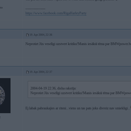
to
-----------------
https://www.facebook.com/RigaHarleyParty
19. Apr 2004, 22:36
Neprotiet Jūs veselīgi uzstvert kritiku!Manis iesāktā tēma par BMWpower.lv s
19. Apr 2004, 22:37
2004-04-19 22:36, disha rakstīja:
Neprotiet Jūs veselīgi uzstvert kritiku!Manis iesāktā tēma par BMWpower.l
Ej labak pabraukajies ar riteni...viens un tas pats joks divreiz nav smiekligi...
2