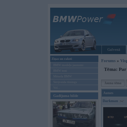
Galvenā
Ziņas un raksti
Forums
»
Vis
BMW modeļu jaunumi
Tēma: Par
BMW testi
Mēneša BMW
Sērijveida tūnings
Jauna tēma
Vel...
Autors
Gadījuma bilde
Darkman