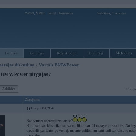
Sveiks,
Viesi!
|
Sestdiena, 8. augusts
Ienākt
Reģistrācija
Forums
Galerijas
Reģistrācija
Lietotāji
Meklētājs
pārējās diskusijas
»
Vortāls BMWPower
 BMWPower ņirgājas?
Atbildēt
77 ziņo
Ziņojums
19. Apr 2004, 21:42
Nah viniem apgrozijums jataisa?
Butu kaut kas labs teikts tad varetu likt linku, lai musejie iet skatities. Nu ie
viedoklis par iauto, power, a|s un auto delfiem un kaut kadi tur raksti to nes
viedoklus.