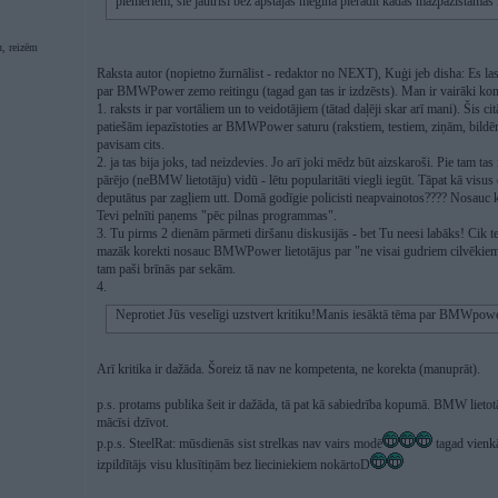
piemēriem, šie jautrīši bez apstājas mēģina pierādīt kādas mazpazīstam
, reizēm
Raksta autor (nopietno žurnālist - redaktor no NEXT), Kuģi jeb disha: Es las
par BMWPower zemo reitingu (tagad gan tas ir izdzēsts). Man ir vairāki kom
1. raksts ir par vortāliem un to veidotājiem (tātad daļēji skar arī mani). Šis c
patiešām iepazīstoties ar BMWPower saturu (rakstiem, testiem, ziņām, bildēm
pavisam cits.
2. ja tas bija joks, tad neizdevies. Jo arī joki mēdz būt aizskaroši. Pie tam ta
pārējo (neBMW lietotāju) vidū - lētu popularitāti viegli iegūt. Tāpat kā visus 
deputātus par zagļiem utt. Domā godīgie policisti neapvainotos???? Nosauc k
Tevi pelnīti paņems "pēc pilnas programmas".
3. Tu pirms 2 dienām pārmeti diršanu diskusijās - bet Tu neesi labāks! Cik te 
mazāk korekti nosauc BMWPower lietotājus par "ne visai gudriem cilvēkiem".
tam paši brīnās par sekām.
4.
Neprotiet Jūs veselīgi uzstvert kritiku!Manis iesāktā tēma par BMWpower.l
Arī kritika ir dažāda. Šoreiz tā nav ne kompetenta, ne korekta (manuprāt).
p.s. protams publika šeit ir dažāda, tā pat kā sabiedrība kopumā. BMW lietotāj
mācīsi dzīvot.
p.p.s. SteelRat: mūsdienās sist strelkas nav vairs modē
tagad vienkā
izpildītājs visu klusītiņām bez lieciniekiem nokārtoD