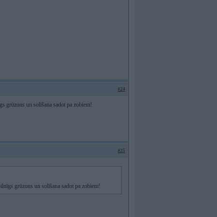
#24
īgs grūzons un solīšana sadot pa zobiem!
#25
pilnīgs grūzons un solīšana sadot pa zobiem!