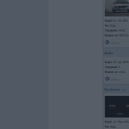
Kopš:
01. Jul 2002
No:
Rīga
Ziņojumi:
50162
Braucu ar:
HH-325
Offline
disha
Kopš:
18. Apr 2004
Ziņojumi:
3
Braucu ar:
riteni
Offline
Darkman
Kopš:
16. May 200
No:
Rīga