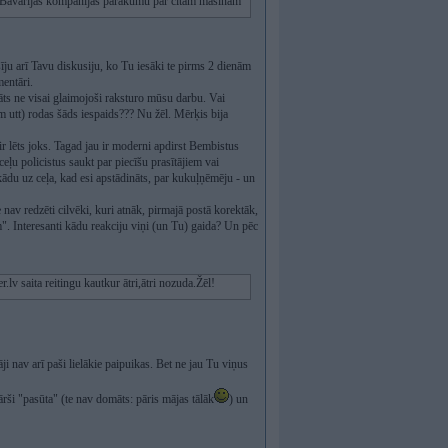
as Bavārijas kompānijas pārākumu pār citām mašīnām
īju arī Tavu diskusiju, ko Tu iesāki te pirms 2 dienām
entāri.
itāts ne visai glaimojoši raksturo mūsu darbu. Vai
 utt) rodas šāds iespaids??? Nu žēl. Mērķis bija
s ir lēts joks. Tagad jau ir moderni apdirst Bembistus
ceļu policistus saukt par piecīšu prasītājiem vai
ādu uz ceļa, kad esi apstādināts, par kukuļņēmēju - un
nav redzēti cilvēki, kuri atnāk, pirmajā postā korektāk,
 Interesanti kādu reakciju viņi (un Tu) gaida? Un pēc
v saita reitingu kautkur ātri,ātri nozuda.Žēl!
i nav arī paši lielākie paipuikas. Bet ne jau Tu viņus
rši "pasūta" (te nav domāts: pāris mājas tālāk
) un