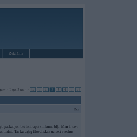
Reklāma
jumi • Lapa 2 no 4 •
|«
«
1
2
3
4
»
»|
#21
gaju paskatijos, bet lasit tapat slinkums bija. Man ir savs
pes mainit. Taa ka vajag filosofiskak uztvert sveshus