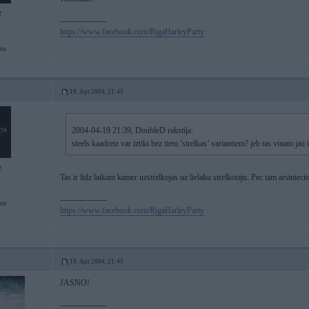
2
-----------------
https://www.facebook.com/RigaHarleyParty
to
19. Apr 2004, 21:45
2004-04-19 21:39, DoubleD rakstīja:
steels kaadreiz var iztikt bez tiem ’strelkas’ variantiem? jeb tas vinam jau
2
Tas ir lidz laikam kamer uzstrelkojas uz lielaku strelkotaju. Pec tam arstnieci
-----------------
to
https://www.facebook.com/RigaHarleyParty
19. Apr 2004, 21:45
JASNO!
-----------------