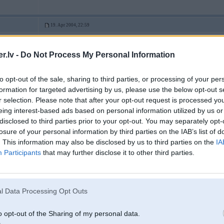
19. Apr 2004, 22:59
Nu steels jau tac riktigs Powera bruninieks .... A vispar neteiksim ka raxta bij
veseliga jautribina tiek uztureta
.lv -
Do Not Process My Personal Information
to opt-out of the sale, sharing to third parties, or processing of your per
formation for targeted advertising by us, please use the below opt-out s
r selection. Please note that after your opt-out request is processed y
eing interest-based ads based on personal information utilized by us or
disclosed to third parties prior to your opt-out. You may separately opt-
 / C5X
losure of your personal information by third parties on the IAB’s list of
. This information may also be disclosed by us to third parties on the
IA
Participants
that may further disclose it to other third parties.
19. Apr 2004, 23:08
3
l Data Processing Opt Outs
Karoche siiki aaksti.. Taa neviens pieaudzis cilveex nerakstiitu.. Triisritenj
bet vispaar mans iet zzzzZZ
o opt-out of the Sharing of my personal data.