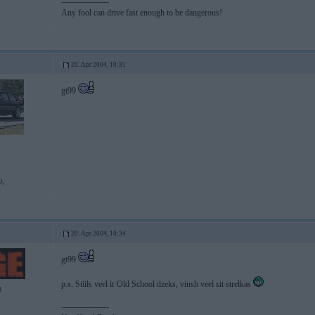
-----------------
Any fool can drive fast enough to be dangerous!
20. Apr 2004, 10:31
gt99
,
20. Apr 2004, 10:34
gt99
p.s. Stiils veel ir Old School dzeks, vinsh veel sit strelkas
3
-----------------