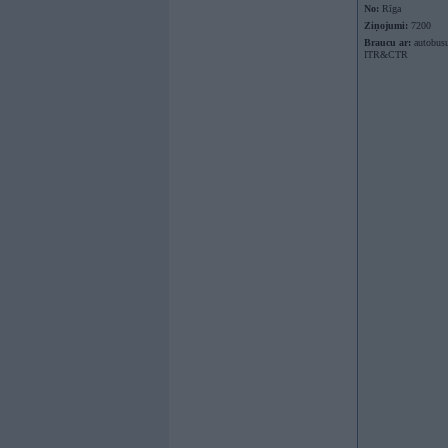
No:
Rīga
Ziņojumi:
7200
Braucu ar:
autobusu
ITR&CTR