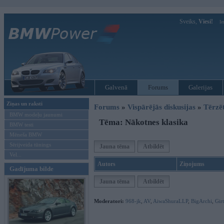
Sveiks,
Viesi!
Ie
Galvenā
Forums
Galerijas
Ziņas un raksti
Forums
»
Vispārējās diskusijas
»
Tērzē
BMW modeļu jaunumi
Tēma: Nākotnes klasika
BMW testi
Mēneša BMW
Sērijveida tūnings
Jauna tēma
Atbildēt
Vel...
Autors
Ziņojums
Gadījuma bilde
Jauna tēma
Atbildēt
Moderatori:
968-jk
,
AV
,
AiwaShuraLLP
,
BigArchi
,
Gir