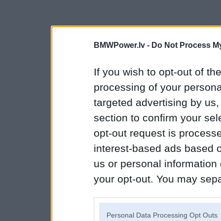
BMWPower.lv -
Do Not Process My
If you wish to opt-out of the
processing of your personal
targeted advertising by us
section to confirm your sel
opt-out request is proces
interest-based ads based o
us or personal information d
your opt-out. You may separ
disclosure of your personal
IAB’s list of downstream pa
Personal Data Processing Opt Outs