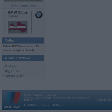
BMW 6. sērijas Coupe
Online
Pašreiz BMWPower skatās 115
viesi un 4 reģistrēti lietotāji.
Ienākt BMWPower
• Pieslēgties
• Reģistrēties
• Aizmirsi paroli?
Vortāls BMWPower.lv darbojas
kopš 2002. gada 14. maija. Tas nav auto klubs un nav saistīts ar
Galvena
|
Fo
BMW AG.
Par BMWPower
|
Kontakti
|
Reklāma