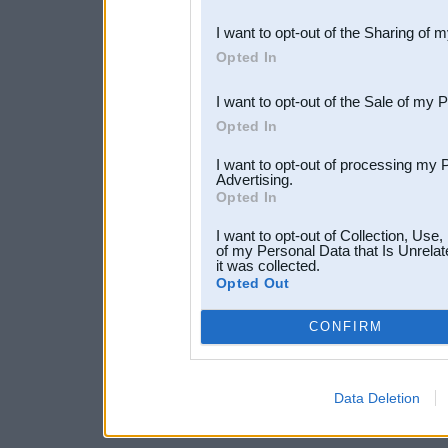
also be disclosed by us to 
I want to opt-out of the Sharing of 
Downstream Participants
th
Opted In
third parties.
I want to opt-out of the Sale of my 
Opted In
I want to opt-out of processing my 
Advertising.
Opted In
I want to opt-out of Collection, Use
of my Personal Data that Is Unrelat
it was collected.
Opted Out
CONFIRM
Data Deletion