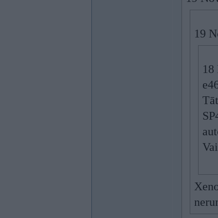
19 N
18
e4
Tāt
SP4
aut
Vai
Xeno
nerun