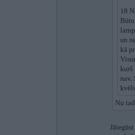
18 N
Būtu
lamp
un n
kā pr
Visu
kurš
nav. 
kvēl
Nu tad
Jāiegūst