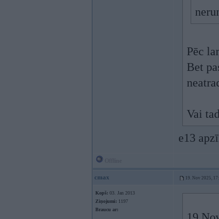
nerun
Pēc la
Bet pa
neatra
Vai tad
e13 apzī
Offline
cmax
19. Nov 2025, 17
Kopš:
03. Jan 2013
Ziņojumi:
1197
Braucu ar:
19 Nov