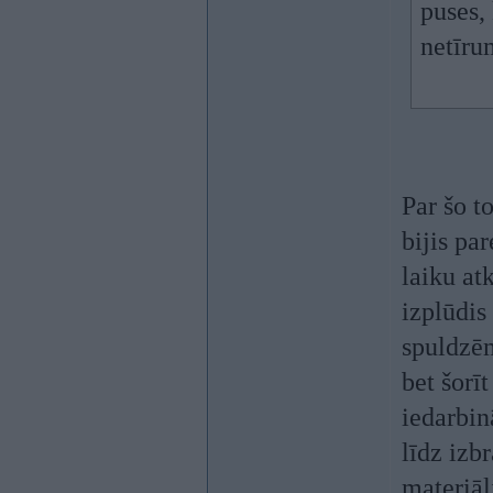
puses, 
netīru
Par šo t
bijis pa
laiku at
izplūdis
spuldzēm
bet šorī
iedarbin
līdz izb
materiāl