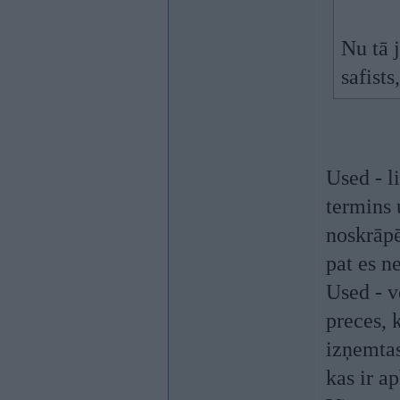
Nu tā 
safists
Used - l
termins 
noskrāpē
pat es n
Used - v
preces, 
izņemtas
kas ir ap