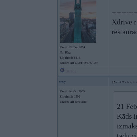
----------
Xdrive r
restaurā
Kopš:
13. Dec 2014
No:
Rīga
Ziņojumi:
8414
Braucu ar:
G31/E53/E46/E39
Offline
wxy
21. Feb 2026, 13:
Kopš:
14. Oct 2009
Ziņojumi:
1502
Braucu ar:
savu auto
21 Feb
Kāds ir
izmaks
tādu c