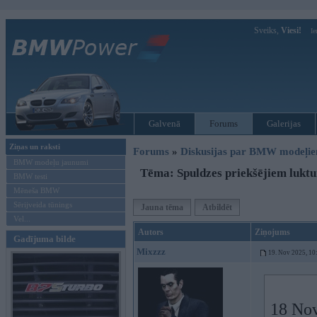
Sveiks,
Viesi!
Ie
Galvenā
Forums
Galerijas
Ziņas un raksti
Forums
»
Diskusijas par BMW modeļi
BMW modeļu jaunumi
Tēma: Spuldzes priekšējiem lukt
BMW testi
Mēneša BMW
Sērijveida tūnings
Jauna tēma
Atbildēt
Vel...
Autors
Ziņojums
Gadījuma bilde
Mixzzz
19. Nov 2025, 10
18 Nov