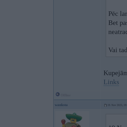
Pēc la
Bet pa
neatra
Vai tad
Kupejā
Links
Offline
wanksta
19. Nov 2025, 19