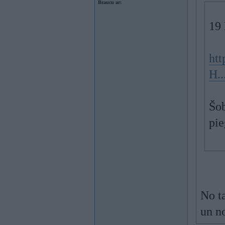
Braucu ar:
19
htt
H.
Šob
pie
No t
un n