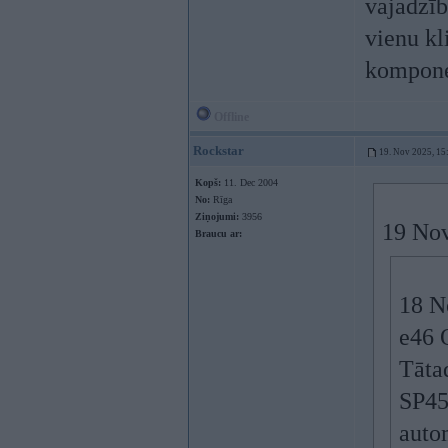
vajadzī
vienu kl
kompon
Offline
Rockstar
19. Nov 2025, 15
Kopš:
11. Dec 2004
No:
Rīga
Ziņojumi:
3956
19 Nov
Braucu ar:
18 N
e46 
Tāta
SP450
autom