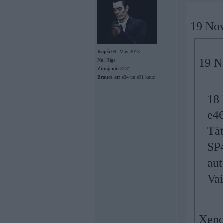
19 Nov
Kopš:
09. May 2013
19 N
No:
Rīga
Ziņojumi:
3131
Braucu ar:
e34 un e91 kuuc
18
e4
Tāt
SP4
aut
Vai
Xeno