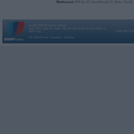
Moderatori:
968-jk
,
AV
,
AiwaShuraLLP
,
Bude
,
GirtzB
,
Vortāls BMWPower.lv darbojas
kopš 2002. gada 14. maija. Tas nav auto klubs un nav saistīts ar
Galvena
|
Fo
BMW AG.
Par BMWPower
|
Kontakti
|
Reklāma