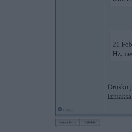
21 Feb
Hz, ne
Drusku j
Izmaksas
Offline
Jauna tēma
Atbildēt