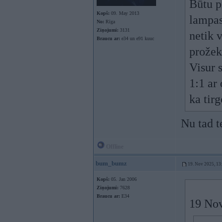
Būtu 
Kopš:
09. May 2013
lampas
No:
Rīga
Ziņojumi:
3131
netik 
Braucu ar:
e34 un e91 kuuc
prožek
Visur 
1:1 ar
ka tir
Nu tad t
Offline
bum_bumz
19. Nov 2025, 13
Kopš:
05. Jan 2006
Ziņojumi:
7628
Braucu ar:
E34
19 Nov