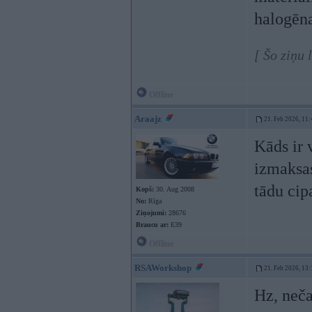
halogēn
[ Šo ziņu
Offline
Araajz
21. Feb 2026, 11:
Kāds ir 
izmaksas
tādu cip
Kopš:
30. Aug 2008
No:
Rīga
Ziņojumi:
28676
Braucu ar:
E39
Offline
RSAWorkshop
21. Feb 2026, 13:
Hz, neča