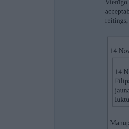
Vienīgo 
acceptab
reitings,
14 Nov
14 N
Fili
jauna
luktu
Manupr