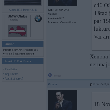
e46 O
Alpina B7S Turbo (E12)
Kopš:
09. May 2013
Tātad 
No:
Rīga
Ziņojumi:
3131
par 150
Braucu ar:
e34 un e91 kuuc
luktur
Vai ar
Online
Pašreiz BMWPower skatās 159
viesi un 6 reģistrēti lietotāji.
Xenona 
Ienākt BMWPower
nerunājo
• Pieslēgties
• Reģistrēties
Offline
• Aizmirsi paroli?
Mixzzz
19. Nov 2025, 10
18 Nov