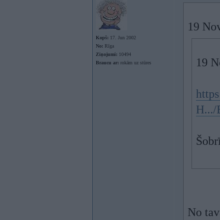
19 Nov
Kopš:
17. Jun 2002
No:
Rīga
Ziņojumi:
10494
19 N
Braucu ar:
rokām uz stūres
http
H..
Šobr
No tav