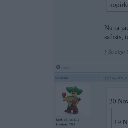
nopirk
Nu tā ja
safists, 
[ Šo ziņu
Offline
wanksta
20. Nov 2025, 10
20 Nov
Kopš:
05. Jun 2012
19 N
Ziņojumi:
7888