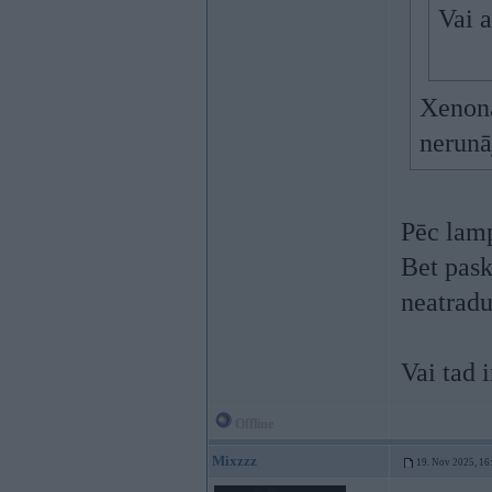
Vai a
Xenona
nerunā
Pēc lamp
Bet pas
neatrad
Vai tad 
Offline
Mixzzz
19. Nov 2025, 16