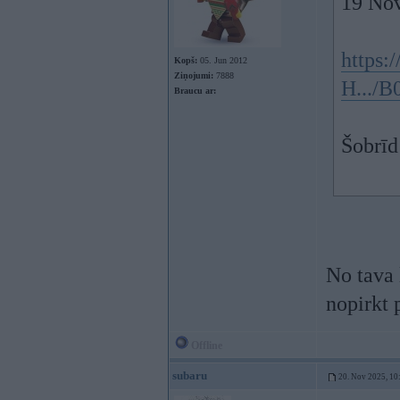
19 Nov
https:
Kopš:
05. Jun 2012
Ziņojumi:
7888
H.../
Braucu ar:
Šobrīd
No tava 
nopirkt 
Offline
subaru
20. Nov 2025, 10