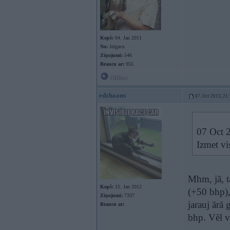
Kopš:
04. Jan 2011
No:
Jelgava
Ziņojumi:
546
Braucu ar:
955
Offline
edzhaans
07. Oct 2013, 21
07 Oct 2
Izmet vi
Mhm, jā, t
Kopš:
15. Jan 2012
(+50 bhp),
Ziņojumi:
7337
jarauj ārā 
Braucu ar:
bhp. Vēl va