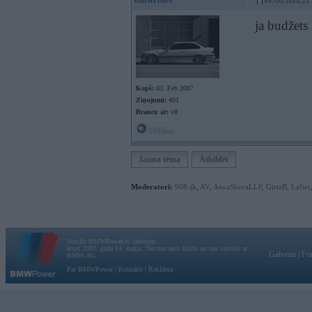
09. Oct 2013, 21
ja budžets 
Kopš:
03. Feb 2007
Ziņojumi:
491
Braucu ar:
v8
Offline
Jauna tēma
Atbildēt
Moderatori:
968-jk
,
AV
,
AiwaShuraLLP
,
GirtzB
,
Lafter
Vortāls BMWPower.lv darbojas
kopš 2002. gada 14. maija. Tas nav auto klubs un nav saistīts ar
Galvena
|
Fo
BMW AG.
Par BMWPower
|
Kontakti
|
Reklāma