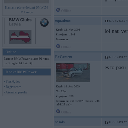
Hamann pārveidojumi BMW Z4
Offline
M Coupe
equations
07. Oct 2013, 17
Kopš:
12. Nov 2008
lol nau ve
Ziņojumi:
1344
Braucu ar:
Offline
Online
ExContent
07. Oct 2013, 17
Pašreiz BMWPower skatās 91 viesi
un 3 reģistrēti lietotāji.
es to pasu 
Ienākt BMWPower
• Pieslēgties
• Reģistrēties
Kopš:
18. Aug 2009
No:
Rīga
• Aizmirsi paroli?
Ziņojumi:
206
Braucu ar:
e30 m20b23 stroker . e46
m54b25 daily
Offline
sosols
07. Oct 2013, 17