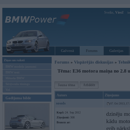
Sveiks,
Viesi!
Ie
Galvenā
Forums
Galerijas
Ziņas un raksti
Forums
»
Vispārējās diskusijas
»
Tehni
BMW modeļu jaunumi
Tēma: E36 motora maiņa no 2.8 u
BMW testi
Mēneša BMW
Sērijveida tūnings
Jauna tēma
Atbildēt
Vel...
Autors
Ziņojums
Gadījuma bilde
sosols
07. Oct 2013, 17
Kopš:
24. Sep 2012
dzinēju mo
Ziņojumi:
308
kādu motor
Braucu ar:
grib pārkr