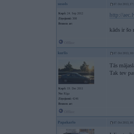
sosols
07. Oct 2013, 17
Kopš:
24. Sep 2012
http://aec.l
Ziņojumi:
308
Braucu ar:
kāds ir šo
Offline
kurlis
07. Oct 2013, 18
Tās mājasla
Tak tev pa
Kopš:
19. Dec 2011
No:
Rīga
Ziņojumi:
4246
Braucu ar:
Offline
Papakarlo
07. Oct 2013, 18