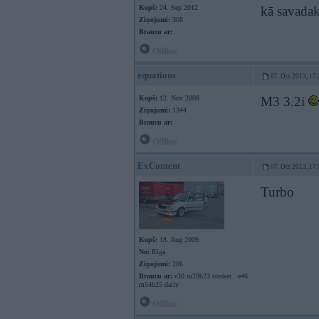
Kopš:
24. Sep 2012
kā savadak
Ziņojumi:
308
Braucu ar:
Offline
equations
07. Oct 2013, 17
Kopš:
12. Nov 2008
M3 3.2i
Ziņojumi:
1344
Braucu ar:
Offline
ExContent
07. Oct 2013, 17
Turbo
Kopš:
18. Aug 2009
No:
Rīga
Ziņojumi:
206
Braucu ar:
e30 m20b23 stroker . e46
m54b25 daily
Offline