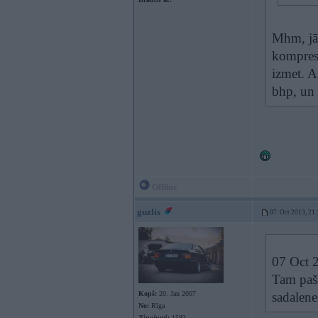
Mhm, jā,
kompreso
izmet. Ai
bhp, un 
Offline
guzlis
07. Oct 2013, 21
07 Oct 2
Tam paša
Kopš:
20. Jan 2007
sadalene
No:
Rīga
Ziņojumi:
1583