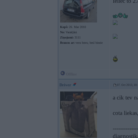
Ieliec to 
Kopš:
26. Mar 2010
No:
Varakļāni
Ziņojumi:
3111
Braucu ar:
vecu bmw, besī biezie
Offline
Driver
07. Oct 2013, 18
a cik tev 
cota liekas
-------------
diagnostik