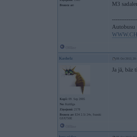
M3 sadale
Braucu ar:
-------------
Autobusu 
WWW.CH
Offline
Kashelz
09. Oct 2013, 20
Ja jā, bāz
Kopš:
09. Sep 2005
No:
Kuldīga
Ziņojumi:
2178
Braucu ar:
E34 2.5i 24v, Suzuki
GSX750E
Offline
bmwrider