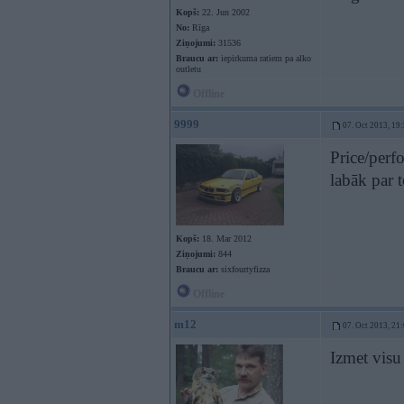
Kopš:
22. Jun 2002
No:
Rīga
Ziņojumi:
31536
Braucu ar:
iepirkuma ratiem pa alko
outletu
Offline
9999
07. Oct 2013, 19
Price/perf
labāk par
Kopš:
18. Mar 2012
Ziņojumi:
844
Braucu ar:
sixfourtyfizza
Offline
m12
07. Oct 2013, 21
Izmet visu