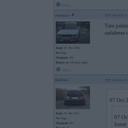
Offline
ottomars
07. Oct 2013, 21
Tam pašam 
sadalenes u
Kopš:
29. Nov 2005
No:
Rīga
Ziņojumi:
426
Braucu ar:
e30 baltu raķeti
Offline
Robiitis
07. Oct 2013, 21
07 Oct 2
Kopš:
10. Dec 2012
07 Oc
No:
Rīga
Izmet 
Ziņojumi:
341
Braucu ar: