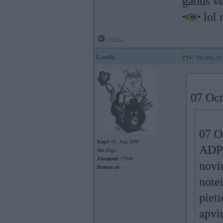
gadus ve
lol 
Offline
Laoshi
07. Oct 2013, 21
07 Oct
07 O
Kopš:
01. Aug 2009
ADPar
No:
Rīga
Ziņojumi:
17948
novi
Braucu ar:
note
pieti
apvi