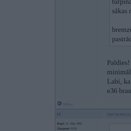
turpin
sākas 
bremzē
pastrā
Paldies
minimāl
Labi, ka
e36 bra
Offline
JZ
07. Oct 2013, 22
Kopš:
31. May 2002
Ziņojumi:
9159