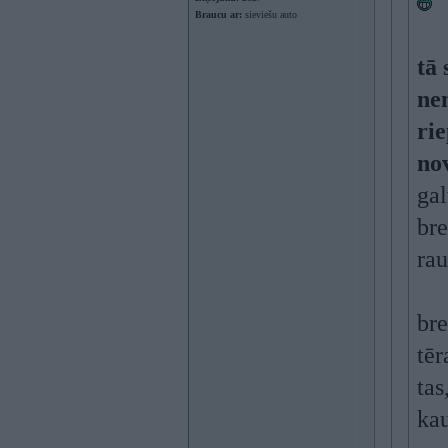
Braucu ar:
sieviešu auto
tā 
ne
rie
no
gal
bre
rau
bre
tēr
tas
kau