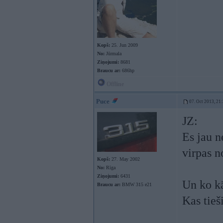
Kopš:
25. Jun 2009
No:
Jūrmala
Ziņojumi:
8681
Braucu ar:
686hp
Offline
Puce
07. Oct 2013, 21
JZ:
Es jau n
virpas no
Kopš:
27. May 2002
No:
Rīga
Ziņojumi:
6431
Un ko kā
Braucu ar:
BMW 315 e21
Kas tieš