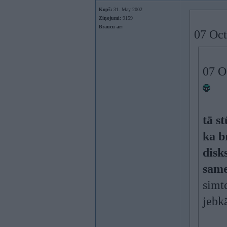
Kopš:
31. May 2002
Ziņojumi:
9159
Braucu ar:
07 Oct
07 O
tā s
ka b
disk
sam
simt
jebkā