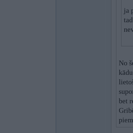
ja 
tad
ne
No š
kādu
lieto
supor
bet r
Gribē
piem