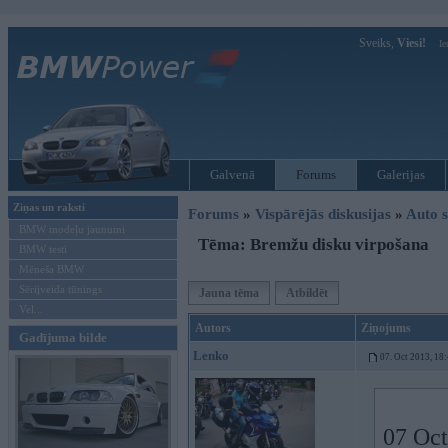
Sveiks,
Viesi!
Ie
Galvenā
Forums
Galerijas
Ziņas un raksti
Forums
»
Vispārējās diskusijas
»
Auto s
BMW modeļu jaunumi
Tēma: Bremžu disku virpošana
BMW testi
Mēneša BMW
Sērijveida tūnings
Jauna tēma
Atbildēt
Vel...
Autors
Ziņojums
Gadījuma bilde
Lenko
07. Oct 2013, 18
07 Oct