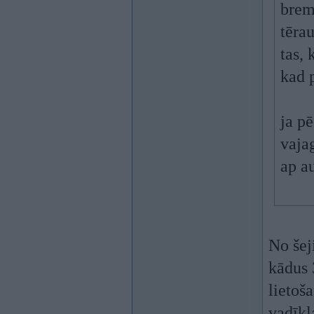
brem
tērau
tas, 
kad 
ja pē
vajag
ap a
No šej
kādus 
lietoša
vadīkla