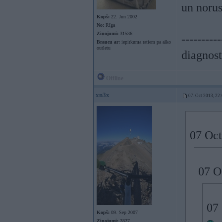
un norus
Kopš:
22. Jun 2002
No:
Rīga
Ziņojumi:
31536
----------
Braucu ar:
iepirkuma ratiem pa alko
outletu
diagnost
Offline
xn3x
07. Oct 2013, 22
07 Oct
07 O
07 
Kopš:
09. Sep 2007
Ziņojumi:
2827