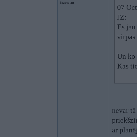
Braucu ar:
07 Oct
JZ:
Es jau
virpas 
Un ko 
Kas ti
nevar tā
priekšzi
ar planē