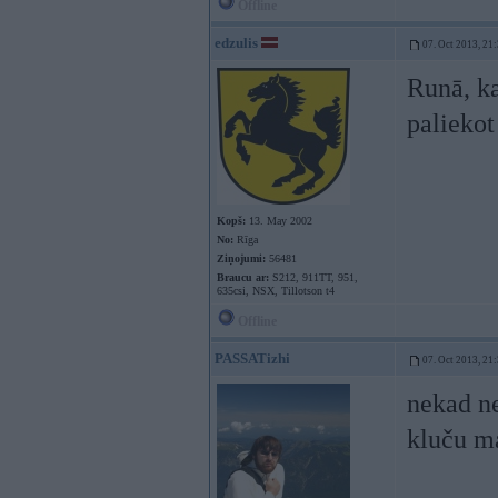
Offline
edzulis
07. Oct 2013, 21
Runā, ka
palieko
Kopš:
13. May 2002
No:
Rīga
Ziņojumi:
56481
Braucu ar:
S212, 911TT, 951,
635csi, NSX, Tillotson t4
Offline
PASSATizhi
07. Oct 2013, 21
nekad nee
kluču m