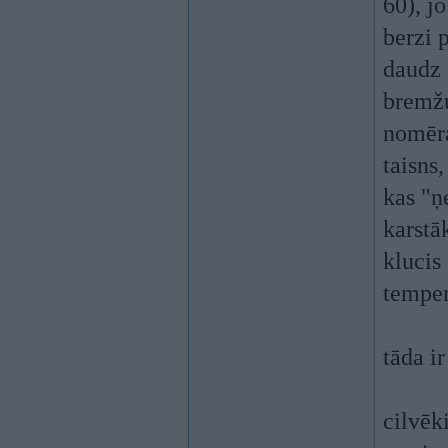
60), j
berzi p
daudz 
bremžu
nomēra
taisns
kas "ņ
karstā
klucis
temper
tāda i
cilvēk