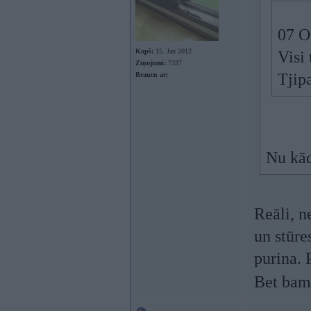
07 O
Kopš:
15. Jan 2012
Visi
Ziņojumi:
7337
Tjipa
Braucu ar:
Nu kād
Reāli, n
un stūre
purina. 
Bet bamš