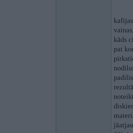
kafijas
vainas
kāds ci
pat ko
pirksti
nodilu
padilis
rezult
noteik
diskie
materiā
jāatja