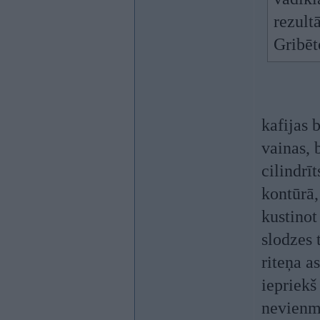
rezultā
Gribēt
kafijas 
vainas, 
cilindrīt
kontūrā,
kustinot
slodzes 
riteņa a
iepriekš
nevienmē