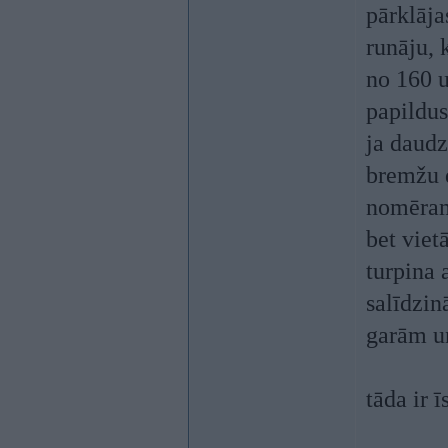
pārklāja
runāju, 
no 160 u
papildus
ja daudz
bremžu d
nomērams
bet viet
turpina 
salīdzin
garām un
tāda ir 