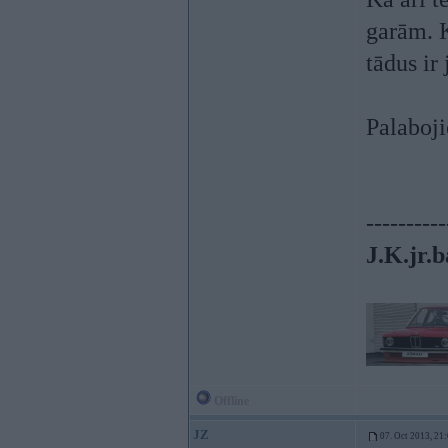
garām. K
tādus ir
Palaboji
----------
J.K.jr.b
Offline
JZ
07. Oct 2013, 21