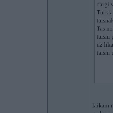
dārgi v
Turklā
taisnāk
Tas no
taisni 
uz līk
taisni 
laikam n