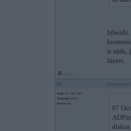
Izbeidz.
kosmosu 
ir sūds,
lūzeri.
Offline
JZ
07. Oct 2013, 21
Kopš:
31. May 2002
Ziņojumi:
9159
Braucu ar:
07 Oct
ADPart
diskus