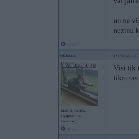
vai jāfr
un ne vi
nezinu kā
Offline
edzhaans
07. Oct 2013, 21
Visi tik
tikai ta
Kopš:
15. Jan 2012
Ziņojumi:
7337
Braucu ar:
Offline