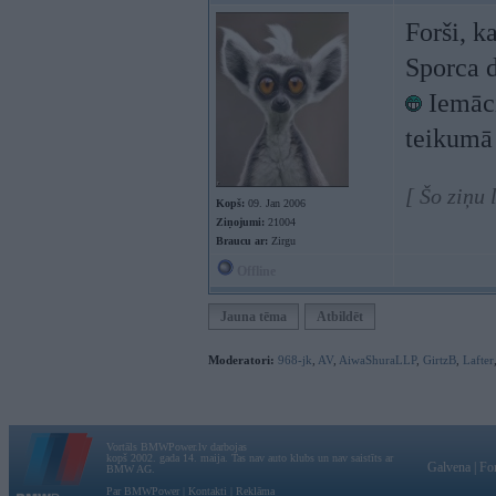
Forši, k
Sporca d
Iemāci
teikum
[ Šo ziņu
Kopš:
09. Jan 2006
Ziņojumi:
21004
Braucu ar:
Zirgu
Offline
Jauna tēma
Atbildēt
Moderatori:
968-jk
,
AV
,
AiwaShuraLLP
,
GirtzB
,
Lafter
Vortāls BMWPower.lv darbojas
kopš 2002. gada 14. maija. Tas nav auto klubs un nav saistīts ar
Galvena
|
Fo
BMW AG.
Par BMWPower
|
Kontakti
|
Reklāma