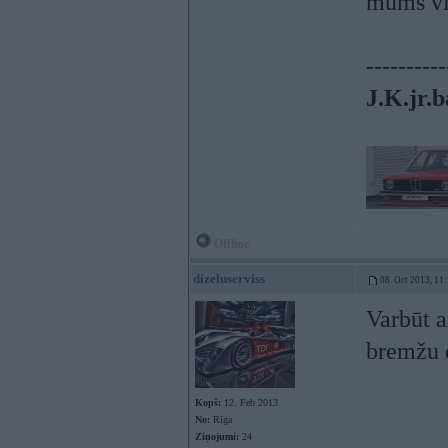
mums vir
----------
J.K.jr.b
Offline
dizeluserviss
08. Oct 2013, 11
Varbūt a
bremžu d
Kopš:
12. Feb 2013
No:
Rīga
Ziņojumi:
24