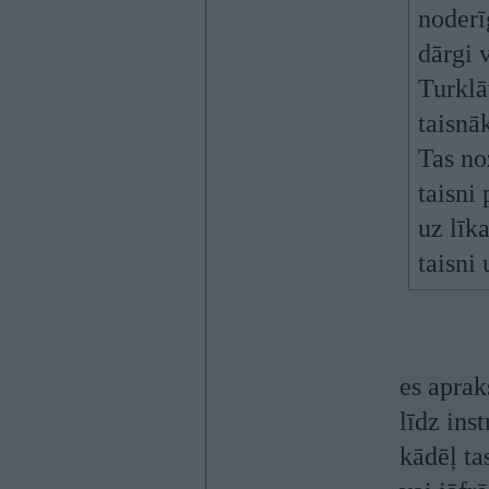
noderī
dārgi v
Turklā
taisnāk
Tas no
taisni 
uz līk
taisni 
es aprak
līdz inst
kādēļ ta