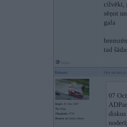
cilvēki,
sēņot un
gala
bremzēm,
tad šāda
Offline
Dzhanis
07. Oct 2013, 21
07 Oct
ADPart
Kopš:
29. Dec 2007
No:
Rīga
diskus
Ziņojumi:
3734
Braucu ar:
kreiso labejo
noderī