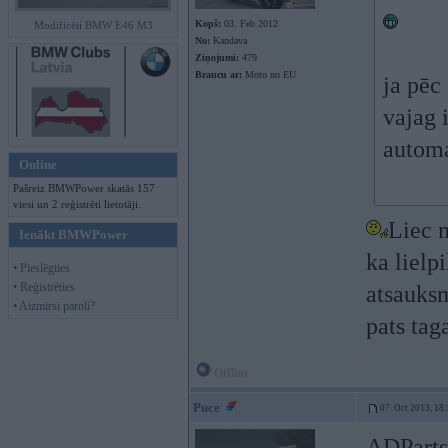
Kopš:
03. Feb 2012
Modificēti BMW E46 M3
No:
Kandava
Ziņojumi:
479
Braucu ar:
Moto no EU
ja pēc 
vajag 
automa
Online
Pašreiz BMWPower skatās 157
viesi un 2 reģistrēti lietotāji.
Liec m
Ienākt BMWPower
ka lielp
• Pieslēgties
• Reģistrēties
atsauksm
• Aizmirsi paroli?
pats tag
Offline
Puce
07. Oct 2013, 18
ADParts 