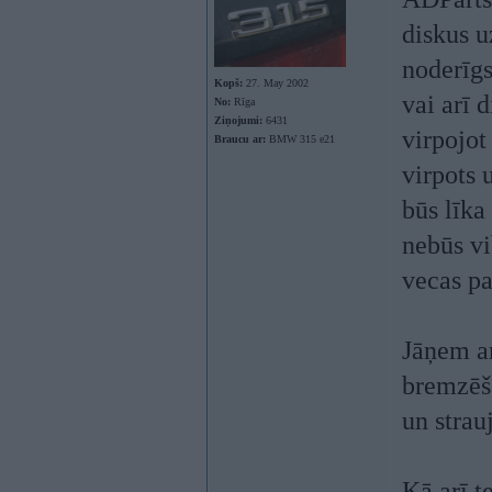
diskus u
noderīgs
Kopš:
27. May 2002
vai arī 
No:
Rīga
Ziņojumi:
6431
virpojot
Braucu ar:
BMW 315 e21
virpots 
būs līka
nebūs vi
vecas pa
Jāņem ar
bremzēša
un strau
Kā arī t