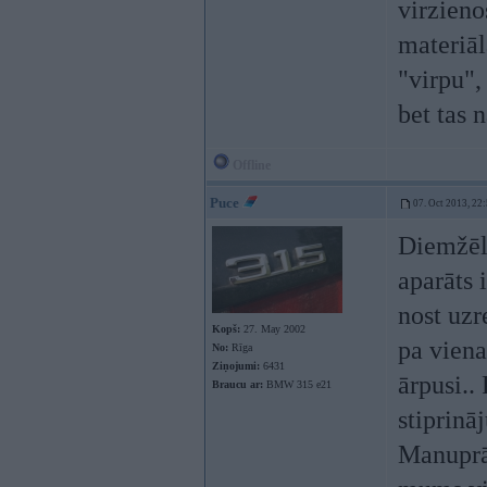
virzieno
materiāl
"virpu",
bet tas 
Offline
Puce
07. Oct 2013, 22
Diemžēl 
aparāts 
nost uzr
Kopš:
27. May 2002
pa viena
No:
Rīga
Ziņojumi:
6431
ārpusi..
Braucu ar:
BMW 315 e21
stiprinā
Manuprāt