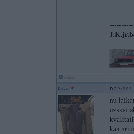
----------
J.K.jr.b
Offline
Driver
07. Oct 2013, 21
nu laika
uzskatis
kvalitat
kaa ari 