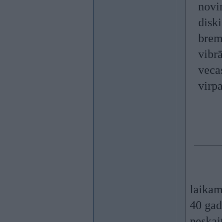
novir
diski
bremž
vibrā
vecas
virp
laikam
40 gad
neskai