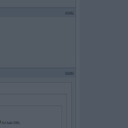
#35982
#35983
Arī balti DRL.