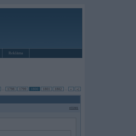
Reklāma
...
1798
1799
1800
1801
1802
...
»
»|
#35981