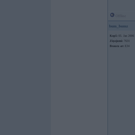
Offline
bum_bumz
Kopš:
05. Jan 2006
Ziņojumi:
7631
Braucu ar:
E34