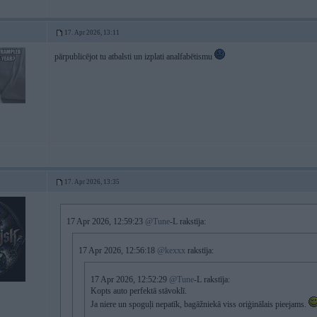
17. Apr 2026, 13:11
pārpublicējot tu atbalsti un izplati analfabētismu
17. Apr 2026, 13:35
17 Apr 2026, 12:59:23
@Tune
-L rakstīja:
17 Apr 2026, 12:56:18
@kexxx
rakstīja:
17 Apr 2026, 12:52:29
@Tune
-L rakstīja:
Kopts auto perfektā stāvoklī.
Ja niere un spoguļi nepatīk, bagāžniekā viss oriģinālais pieejams.