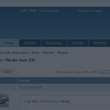
Sveiks,
Viesi!
|
Svetdiena, 9. augusts
Ienākt
Reģistrācija
Forums
Galerijas
Reģistrācija
Lietotāji
Meklētājs
pārējās diskusijas
»
Pirkt - Pārdot - Mainīt
t / Pārdot Auto XII
Atbildēt
36082 ziņojumi • Lapa 1800 no 1805 •
|«
«
Ziņojums
17. Apr 2026, 12:59
17 Apr 2026, 12:56:18
@kexxx
rakstīja: