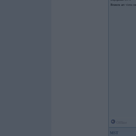
Braucu ar:
vienu ra
Offline
MST