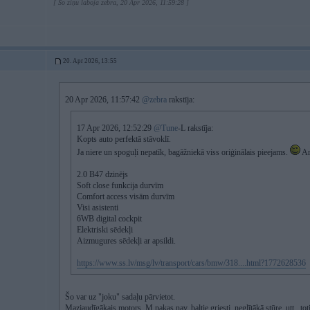
[ Šo ziņu laboja zebra, 20 Apr 2026, 11:59:28 ]
20. Apr 2026, 13:55
20 Apr 2026, 11:57:42
@zebra
rakstīja:
17 Apr 2026, 12:52:29
@Tune
-L rakstīja:
Kopts auto perfektā stāvoklī.
Ja niere un spoguļi nepatīk, bagāžniekā viss oriģinālais pieejams.
Ar
2.0 B47 dzinējs
Soft close funkcija durvīm
Comfort access visām durvīm
Visi asistenti
6WB digital cockpit
Elektriski sēdekļi
Aizmugures sēdekļi ar apsildi.
https://www.ss.lv/msg/lv/transport/cars/bmw/318....html?1772628536
Šo var uz "joku" sadaļu pārvietot.
Mazjaudīgākais motors, M pakas nav, baltie griesti, neglītākā stūre, utt., to