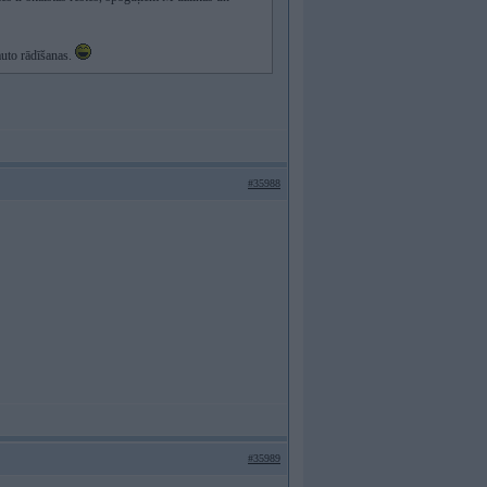
auto rādīšanas.
#35988
#35989