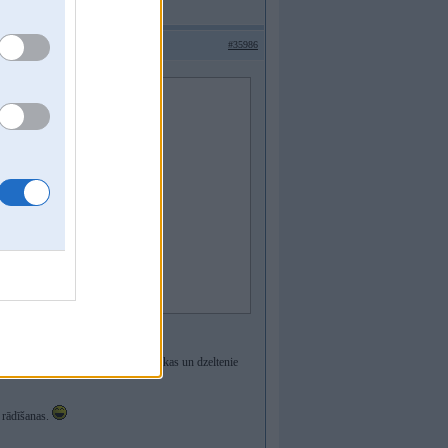
#35986
lti DRL.
 ir skaistas restes, spoguļiem M uzlikas un dzeltenie
o rādīšanas.