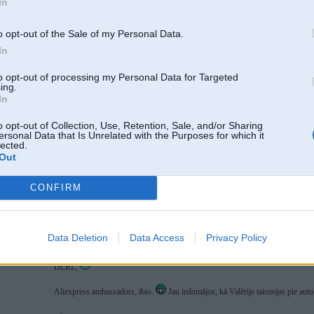
In
o opt-out of the Sale of my Personal Data.
20. Apr 2026, 11:57
In
17 Apr 2026, 12:52:29
@Tune
-L rakstīja:
to opt-out of processing my Personal Data for Targeted
Kopts auto perfektā stāvoklī.
ing.
Ja niere un spoguļi nepatīk, bagāžniekā viss oriģinālais pieejams.
Arī ba
In
2.0 B47 dzinējs
o opt-out of Collection, Use, Retention, Sale, and/or Sharing
Soft close funkcija durvīm
ersonal Data that Is Unrelated with the Purposes for which it
Comfort access visām durvīm
lected.
Visi asistenti
Out
6WB digital cockpit
Elektriski sēdekļi
Aizmugures sēdekļi ar apsildi.
CONFIRM
ammu
https://www.ss.lv/msg/lv/transport/cars/bmw/318....html?1772628536
Data Deletion
Data Access
Privacy Policy
Šo var uz "joku" sadaļu pārvietot.
Mazjaudīgākais motors, M pakas nav, baltie griesti, neglītākā stūre, utt., toties
DLRL.
Aliexpress ambassadors, ibio.
Jau iedomājos, kā Valērijs taisnojas pie aut