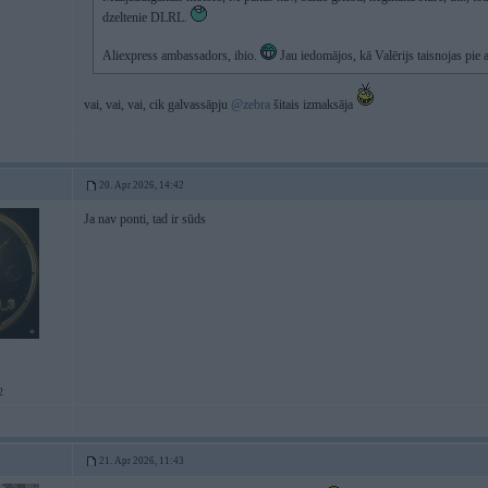
dzeltenie DLRL.
Aliexpress ambassadors, ibio.
Jau iedomājos, kā Valērijs taisnojas pie 
vai, vai, vai, cik galvassāpju
@zebra
šitais izmaksāja
20. Apr 2026, 14:42
Ja nav ponti, tad ir sūds
2
21. Apr 2026, 11:43