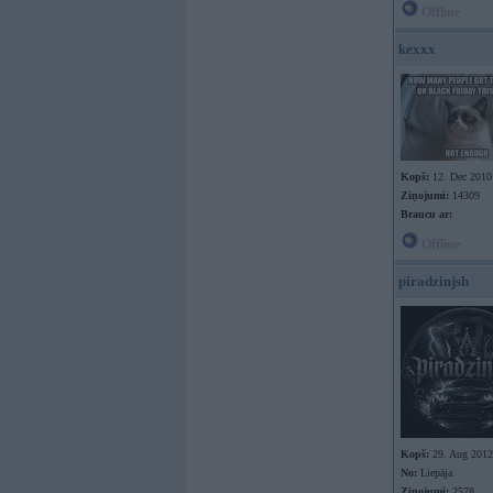
Offline
kexxx
Kopš:
12. Dec 2010
Ziņojumi:
14309
Braucu ar:
Offline
piradzinjsh
Kopš:
29. Aug 2012
No:
Liepāja
Ziņojumi:
2578