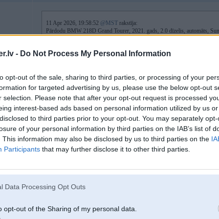
11 Apr 2026, 19:58:52
@MST
rakstīja:
Pārdodu BMW 218D Grand Tourer, 2021. gads, 2.0 dīzelis, automāts, Sun
16k EUR
.lv -
Do Not Process My Personal Information
ss.lv/msg/lv/transport/cars/bmw/218/cgkenx.html
to opt-out of the sale, sharing to third parties, or processing of your per
15.5k EUR
formation for targeted advertising by us, please use the below opt-out s
Auto atrodas Tukumā. Nopietnas intereses gadījumā ir iespēja apskatīt Rīgā.
r selection. Please note that after your opt-out request is processed y
eing interest-based ads based on personal information utilized by us or
disclosed to third parties prior to your opt-out. You may separately opt-
losure of your personal information by third parties on the IAB’s list of
18. Apr 2026, 16:55
. This information may also be disclosed by us to third parties on the
IA
BMW 225E hybrid 2023g. X drive, M paket, pilns, 13K eur ar pvn pec avarij
Participants
that may further disclose it to other third parties.
Mercedes C300E hybrij 2023g AMG paka, pilns, 18K eur ar pvn.pec avarijas
l Data Processing Opt Outs
o opt-out of the Sharing of my personal data.