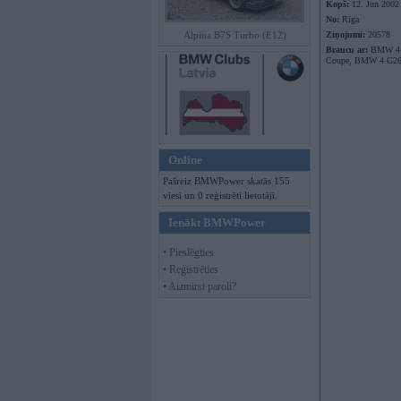
Kopš:
12. Jun 2002
No:
Rīga
Alpina B7S Turbo (E12)
Ziņojumi:
20578
Braucu ar:
BMW 4 
Coupe, BMW 4 G26
Online
Pašreiz BMWPower skatās 155
viesi un 0 reģistrēti lietotāji.
Ienākt BMWPower
• Pieslēgties
• Reģistrēties
• Aizmirsi paroli?