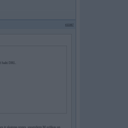
#35987
ī balti DRL.
ties ir skaistas restes, spoguļiem M uzlikas un