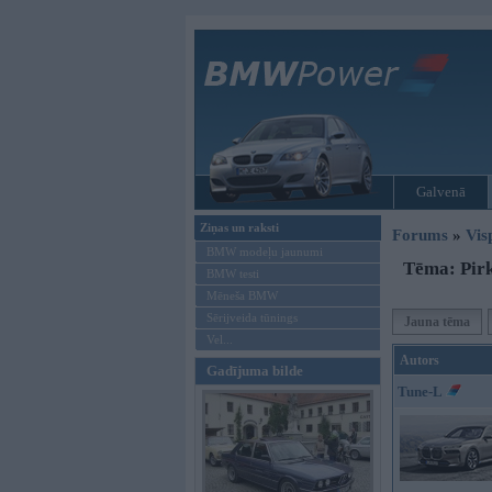
Galvenā
Ziņas un raksti
Forums
»
Vis
BMW modeļu jaunumi
Tēma: Pirk
BMW testi
Mēneša BMW
Sērijveida tūnings
Jauna tēma
Vel...
Autors
Gadījuma bilde
Tune-L