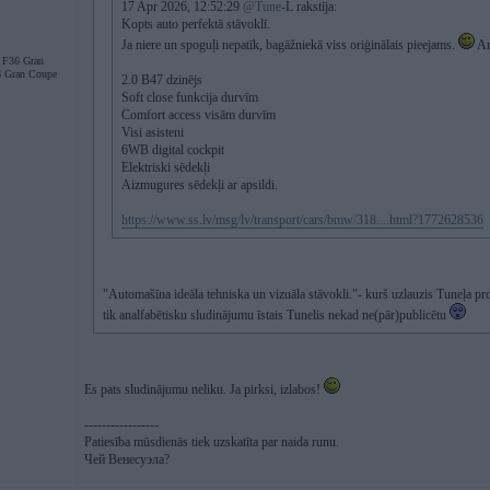
17 Apr 2026, 12:52:29
@Tune
-L rakstīja:
Kopts auto perfektā stāvoklī.
Ja niere un spoguļi nepatīk, bagāžniekā viss oriģinālais pieejams.
Ar
F36 Gran
 Gran Coupe
2.0 B47 dzinējs
Soft close funkcija durvīm
Comfort access visām durvīm
Visi asisteni
6WB digital cockpit
Elektriski sēdekļi
Aizmugures sēdekļi ar apsildi.
https://www.ss.lv/msg/lv/transport/cars/bmw/318....html?1772628536
"Automašīna ideāla tehniska un vizuāla stāvokli."- kurš uzlauzis Tuneļa pr
tik analfabētisku sludinājumu īstais Tunelis nekad ne(pār)publicētu
Es pats sludinājumu neliku. Ja pirksi, izlabos!
-----------------
Patiesība mūsdienās tiek uzskatīta par naida runu.
Чей Венесуэла?