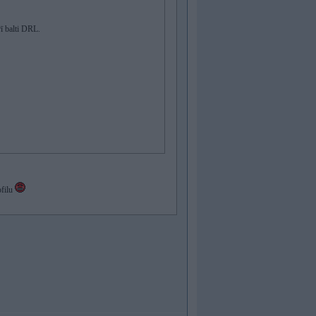
ī balti DRL.
ofilu