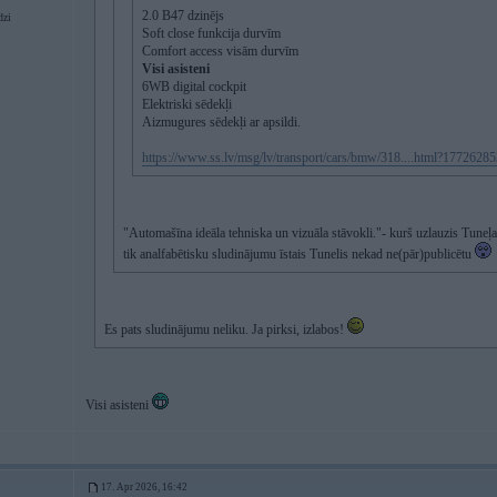
2.0 B47 dzinējs
dzi
Soft close funkcija durvīm
Comfort access visām durvīm
Visi asisteni
6WB digital cockpit
Elektriski sēdekļi
Aizmugures sēdekļi ar apsildi.
https://www.ss.lv/msg/lv/transport/cars/bmw/318....html?1772628
"Automašīna ideāla tehniska un vizuāla stāvokli."- kurš uzlauzis Tuneļ
tik analfabētisku sludinājumu īstais Tunelis nekad ne(pār)publicētu
Es pats sludinājumu neliku. Ja pirksi, izlabos!
Visi asisteni
17. Apr 2026, 16:42