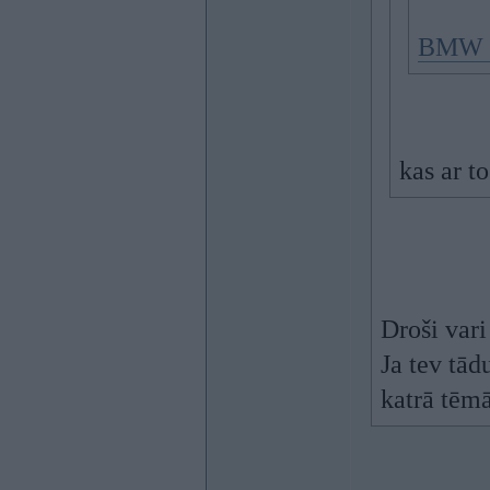
BMW 
kas ar 
Droši vari
Ja tev tād
katrā tēmā