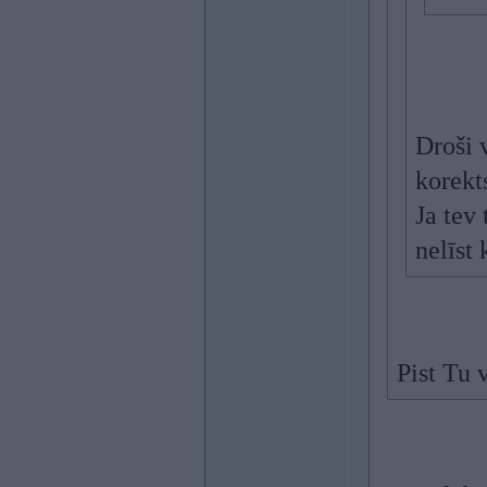
Droši 
korekt
Ja tev
nelīst
Pist Tu 