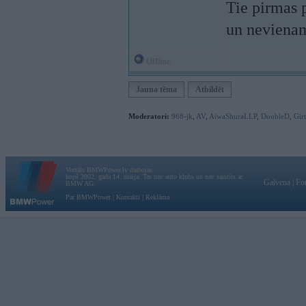
Tie pirmas 
un nevienam
Offline
Jauna tēma
Atbildēt
Moderatori:
968-jk
,
AV
,
AiwaShuraLLP
,
DoubleD
,
Gir
Vortāls BMWPower.lv darbojas
kopš 2002. gada 14. maija. Tas nav auto klubs un nav saistīts ar
Galvena
|
Fo
BMW AG.
Par BMWPower
|
Kontakti
|
Reklāma