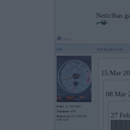
Neticības g
Offline
e34
26. Mar 2026, 14:45
15 Mar 20
08 Mar 
Kopš:
11. Feb 2004
Ziņojumi:
4190
27 Feb
Braucu ar:
e53 V8/KTM
1290 SAS