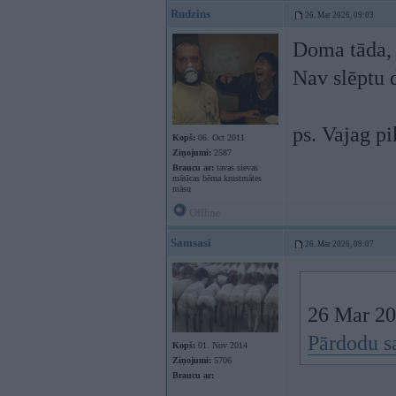
Rudzins
26. Mar 2026, 09:03
Doma tāda, 
Nav slēptu 
ps. Vajag p
Kopš:
06. Oct 2011
Ziņojumi:
2587
Braucu ar:
tavas sievas
māsīcas bērna krustmātes
māsu
Offline
Samsasi
26. Mar 2026, 09:07
26 Mar 20
Pārdodu sa
Kopš:
01. Nov 2014
Ziņojumi:
5706
Braucu ar: