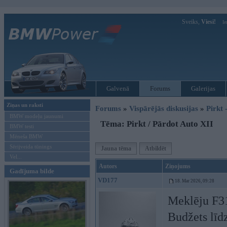
Sveiks,
Viesi!
Ie
Galvenā
Forums
Galerijas
Ziņas un raksti
Forums
»
Vispārējās diskusijas
»
Pirkt 
BMW modeļu jaunumi
Tēma: Pirkt / Pārdot Auto XII
BMW testi
Mēneša BMW
Sērijveida tūnings
Jauna tēma
Atbildēt
Vel...
Autors
Ziņojums
Gadījuma bilde
VD177
18. Mar 2026, 09:28
Meklēju F31
Budžets lī