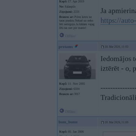
Kopš:
17. Apr 2019
No:
Salaspils
Ja apmierina
Ziņojumi:
2221
Braucu ar:
Pilnu ķerru uz
https://au
taras punktu.Nekad un neko
lēti netirgoju.Ja kādam vajag
lēti-tas nav pie manis!
Offline
protams
18. Mar 2026, 11:03
Iedomājos t
iztērēt - o
Kopš:
11. Nov 2005
--------------
Ziņojumi:
6334
Braucu ar:
NS7
Tradicionāli
Offline
bum_bumz
18. Mar 2026, 11:09
Kopš:
05. Jan 2006