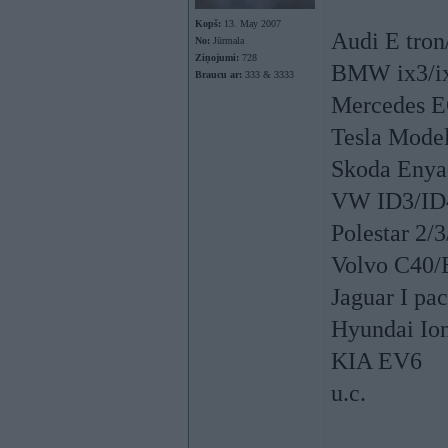
Kopš:
13. May 2007
Audi E tron
No:
Jūrmala
Ziņojumi:
728
BMW ix3/ix
Braucu ar:
333 & 3333
Mercedes 
Tesla Mode
Skoda Enya
VW ID3/ID4
Polestar 2/3
Volvo C40
Jaguar I pa
Hyundai Io
KIA EV6
u.c.