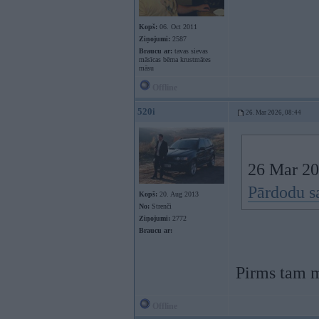
Kopš:
06. Oct 2011
Ziņojumi:
2587
Braucu ar:
tavas sievas
māsīcas bērna krustmātes
māsu
Offline
520i
26. Mar 2026, 08:44
26 Mar 20
Pārdodu sa
Kopš:
20. Aug 2013
No:
Strenči
Ziņojumi:
2772
Braucu ar:
Pirms tam m
Offline