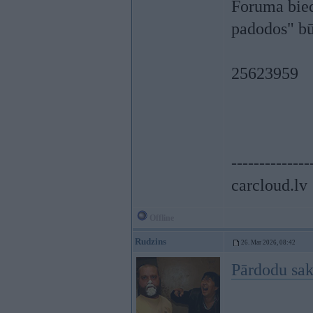
Foruma biedr
padodos" būs
25623959
--------------
carcloud.lv
Offline
Rudzins
26. Mar 2026, 08:42
Pārdodu sak