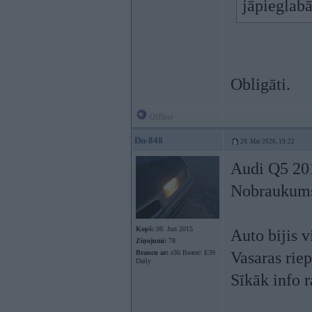
jāpieglab
Obligāti.
Offline
Dn-848
28. Mar 2026, 19:22
Audi Q5 20
Nobraukums
Kopš:
08. Jun 2015
Auto bijis 
Ziņojumi:
78
Braucu ar:
e36 Beater/ E39
Vasaras rie
Daily
Sīkāk info r