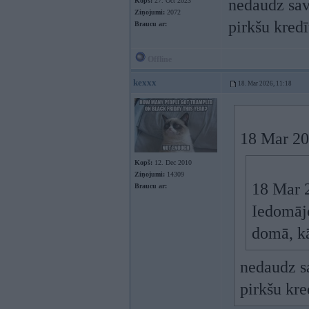
nedaudz sav
Kopš:
27. Oct 2023
Ziņojumi:
2072
pirkšu kred
Braucu ar:
Offline
kexxx
18. Mar 2026, 11:18
18 Mar 20
Kopš:
12. Dec 2010
Ziņojumi:
14309
18 Mar 
Braucu ar:
Iedomājo
domā, kā
nedaudz sa
pirkšu kr