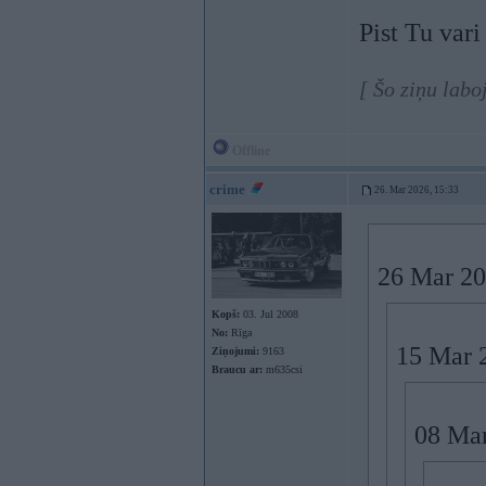
Pist Tu var
[ Šo ziņu labo
Offline
crime
26. Mar 2026, 15:33
26 Mar 20
Kopš:
03. Jul 2008
No:
Rīga
15 Mar 
Ziņojumi:
9163
Braucu ar:
m635csi
08 Mar