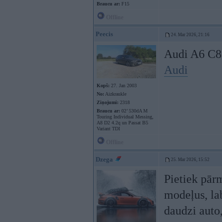
Braucu ar:
F15
Offline
Peecis
24. Mar 2026, 21:16
Audi A6 C8 
Audi
Kopš:
27. Jan 2003
No:
Aizkraukle
Ziņojumi:
2318
Braucu ar:
02’ 530dA M
Touring Individual Messing,
A8 D2 4.2q un Passat B5
Variant TDI
Offline
Dzega
25. Mar 2026, 15:52
Pietiek pār
modeļus, lab
daudzi auto