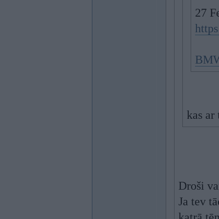
27 F
http
BMW
kas ar
Droši va
Ja tev t
katrā tē