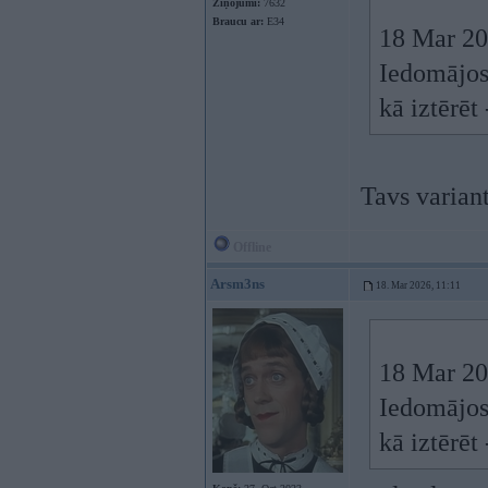
Ziņojumi:
7632
Braucu ar:
E34
18 Mar 20
Iedomājos 
kā iztērē
Tavs varia
Offline
Arsm3ns
18. Mar 2026, 11:11
18 Mar 20
Iedomājos 
kā iztērē