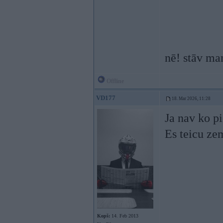
nē! stāv ma
Offline
VD177
18. Mar 2026, 11:28
Ja nav ko p
Es teicu z
Kopš:
14. Feb 2013