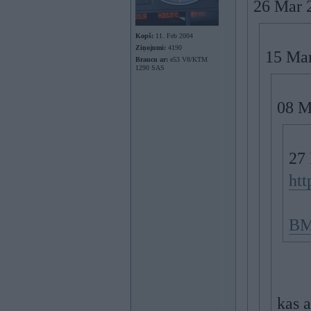
26 Mar 
Kopš:
11. Feb 2004
Ziņojumi:
4190
15 Mar
Braucu ar:
e53 V8/KTM
1290 SAS
08 M
27 
htt
BM
kas 