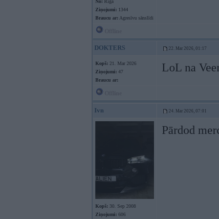
No:
Rīga
Ziņojumi:
1344
Braucu ar:
Agresīvu sānslīdi
Offline
DOKTERS
22. Mar 2026, 01:17
Kopš:
21. Mar 2026
LoL na VeerC
Ziņojumi:
47
Braucu ar:
Offline
Ivn
24. Mar 2026, 07:01
Pārdod merc
Kopš:
30. Sep 2008
Ziņojumi:
606