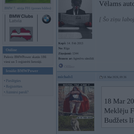
Vēlams auto
BMW 7. sērija F01 (preses bildes)
[ Šo ziņu lab
Kopš:
14. Feb 2013
No:
Rīga
Online
Ziņojumi:
1344
Pašreiz BMWPower skatās 186
Braucu ar:
Agresīvu sānslīdi
viesi un 5 reģistrēti lietotāji.
Offline
Ienākt BMWPower
michals1
18. Mar 2026, 09:36
• Pieslēgties
• Reģistrēties
• Aizmirsi paroli?
18 Mar 20
Meklēju F
Budžets l