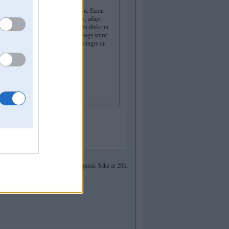
ing ar manualo 6robu karbu. 113k km. Esmu
rof, alcantara, elektro bagaznieks, adapt
svaigam riepam no Hankook. Bremzu diski un
Vel braukt un braukt. AGR und airbags sturei
tnas intereses viss redzams. Auto stingrs un
540i g31.
 pie perekupiem Lv.
tikai nebija ar mešalku kā Tavā gadījumā. Sāka ar 20k,