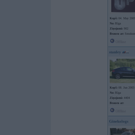
Kopš:
04. May 200
No:
Rīga
Ziņojumi:
902
Braucu ar:
Smukum
Offline
stanley
Kopš:
08. Jun 2003
No:
Rīga
Ziņojumi:
4404
Braucu ar:
Offline
Ginekologs