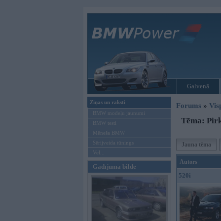
Galvenā
Ziņas un raksti
Forums
»
Vis
BMW modeļu jaunumi
Tēma: Pirk
BMW testi
Mēneša BMW
Sērijveida tūnings
Jauna tēma
Vel...
Autors
Gadījuma bilde
520i