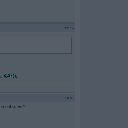
#35783
tāk
#35784
ekur sludinājumos?