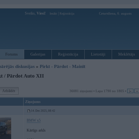
Sveiks,
Viesi!
|
Ceturtdiena, 6. augusts
Ienākt
Reģistrācija
Forums
Galerijas
Reģistrācija
Lietotāji
Meklētājs
pārējās diskusijas
»
Pirkt - Pārdot - Mainīt
t / Pārdot Auto XII
Atbildēt
36081 ziņojumi • Lapa 1790 no 1805 •
|«
«
Ziņojums
14. Dec 2025, 08:42
BMW x5
Kārtīgs arkls