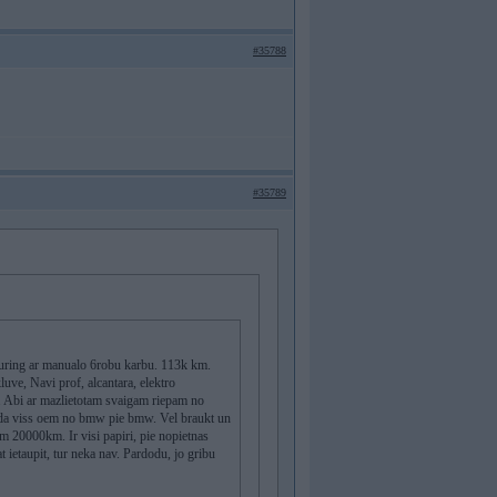
#35788
#35789
uring ar manualo 6robu karbu. 113k km.
ve, Navi prof, alcantara, elektro
 Abi ar mazlietotam svaigam riepam no
ada viss oem no bmw pie bmw. Vel braukt un
 20000km. Ir visi papiri, pie nopietnas
t ietaupit, tur neka nav. Pardodu, jo gribu