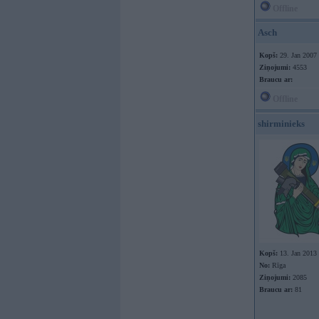
Offline
Asch
Kopš:
29. Jan 2007
Ziņojumi:
4553
Braucu ar:
Offline
shirminieks
Kopš:
13. Jan 2013
No:
Rīga
Ziņojumi:
2085
Braucu ar:
81