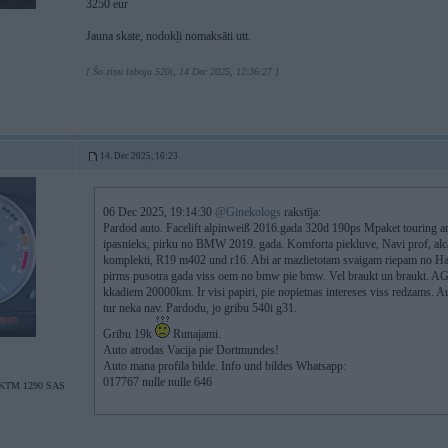
3250 eur
Jauna skate, nodokļi nomaksāti utt.
[ Šo ziņu laboja 520i, 14 Dec 2025, 12:36:27 ]
14. Dec 2025, 16:23
06 Dec 2025, 19:14:30
@Ginekologs
rakstīja:
Pardod auto. Facelift alpinweiß 2016.gada 320d 190ps Mpaket touring a
ipasnieks, pirku no BMW 2019. gada. Komforta piekluve, Navi prof, alca
komplekti, R19 m402 und r16. Abi ar mazlietotam svaigam riepam no Han
pirms pusotra gada viss oem no bmw pie bmw. Vel braukt un braukt. AGR
kkadiem 20000km. Ir visi papiri, pie nopietnas intereses viss redzams. Aut
tur neka nav. Pardodu, jo gribu 540i g31.
Gribu 19k
Runajami.
Auto atrodas Vacija pie Dortmundes!
Auto mana profila bilde. Info und bildes Whatsapp:
017767 nulle nulle 646
/KTM 1290 SAS