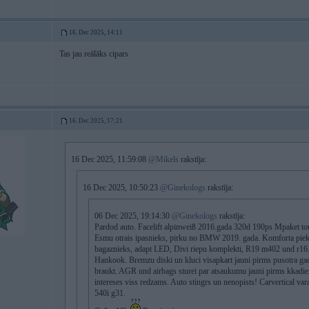
16. Dec 2025, 14:11
Tas jau reālāks cipars
16. Dec 2025, 17:21
16 Dec 2025, 11:59:08
@Mikels
rakstīja:
16 Dec 2025, 10:50:23
@Ginekologs
rakstīja:
06 Dec 2025, 19:14:30
@Ginekologs
rakstīja:
Pardod auto. Facelift alpinweiß 2016.gada 320d 190ps Mpaket to
Esmu otrais ipasnieks, pirku no BMW 2019. gada. Komforta pieklu
bagaznieks, adapt LED, Divi riepu komplekti, R19 m402 und r16.
Hankook. Bremzu diski un kluci visapkart jauni pirms pusotra g
braukt. AGR und airbags sturei par atsaukumu jauni pirms kkadiem
intereses viss redzams. Auto stingrs un nenopists! Carvertical vara
540i g31.