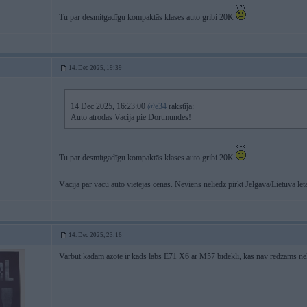
Tu par desmitgadīgu kompaktās klases auto gribi 20K
14. Dec 2025, 19:39
14 Dec 2025, 16:23:00
@e34
rakstīja:
Auto atrodas Vacija pie Dortmundes!
Tu par desmitgadīgu kompaktās klases auto gribi 20K
Vācijā par vācu auto vietējās cenas. Neviens neliedz pirkt Jelgavā/Lietuvā lē
14. Dec 2025, 23:16
Varbūt kādam azotē ir kāds labs E71 X6 ar M57 bīdekli, kas nav redzams n