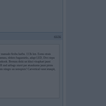
#35782
r manualo 6robu karbu. 113k km. Esmu otrais
ntara, elektro bagaznieks, adapt LED, Divi riepu
kook. Bremzu diski un kluci visapkart jauni
 und airbags sturei par atsaukumu jauni pirms
o stingrs un nenopists! Carvertical varat ietaupit,