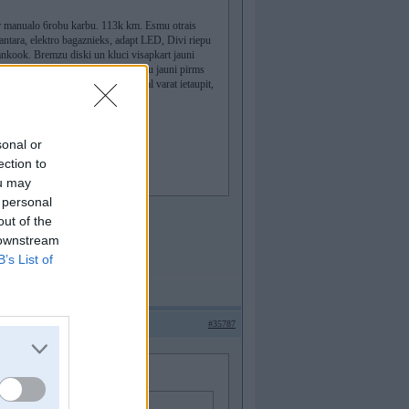
r manualo 6robu karbu. 113k km. Esmu otrais
ntara, elektro bagaznieks, adapt LED, Divi riepu
kook. Bremzu diski un kluci visapkart jauni
 und airbags sturei par atsaukumu jauni pirms
o stingrs un nenopists! Carvertical varat ietaupit,
sonal or
ection to
ou may
 personal
out of the
 downstream
e perekupiem Lv.
B’s List of
#35787