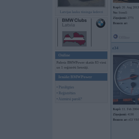
Kopš:
20. Aug 2013
Latvijas lauku tūninga šedevri
No:
Strenči
Ziņojumi:
2771
Braucu ar:
Offline
e34
Online
Pašreiz BMWPower skatās 83 viesi
un 1 reģistrēti lietotāji.
Ienākt BMWPower
• Pieslēgties
• Reģistrēties
• Aizmirsi paroli?
Kopš:
11. Feb 2004
Ziņojumi:
4190
Braucu ar:
e53 V8