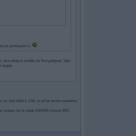
a un pie perekupiem Lv.
s, tikai nebija ar mešalku kā Tavā gadījumā. Sāka
ī aizgāja.
var cerēt dabūt ir 15k€, un arī tas atrodot mazohistu,
u variants, bet tie skatās E46/E90-virzienā; 8HP-