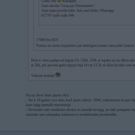
Gribu 19k
Runajami.
Auto atrodas Vacija pie Dortmundes!
Auto mana profila bilde. Info und bildes Whatsapp:
017767 nulle nulle 646
17000 bez R19.
Notitus un sistus nopistenus par attiecigam cenam varat pirkt Lietuv
Man te viens paziņa arī tirgoja f31 320d, 130k ar mpaku un no dīlera nāci
ar 20k, pēc pusotra gada tirgojot bija 14 vai 13.5k un šķiet,ka tādā cenā ar
Veiksmi tirdziņā
Nu tur divas lietas jāņem vērā:
- Tas ir 10-gadus vecs auto, kurš jauns maksā <50k€; maksimums ko par viņu 
kam vajag manuālo transimisiju.
- Nevienam vairs modernus dīzeļus ar manuāli nevajag, tas tāds pumpaino tiņ
automāts tam sulaspakas traktoram ir nesalīdzināmi piemērotāks.