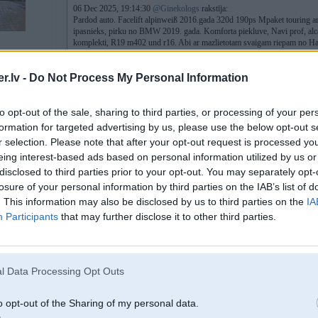
06 Dec 2025, 19:14:30
@Ginekologs
rakstīja:
Pardod auto. Facelift alpinweiß 2016.gada 320d 190ps Mpaket touring a
ipasnieks, pirku no BMW 2019. gada. Komforta piekluve, Navi prof, alca
komplekti, R19 m402 und r16. Abi ar mazlietotam svaigam riepam no Han
pirms pusotra gada viss oem no bmw pie bmw. Vel braukt un braukt. AGR
kkadiem 20000km. Ir visi papiri, pie nopietnas intereses viss redzams. Aut
.lv -
Do Not Process My Personal Information
tur neka nav. Pardodu, jo gribu 540i g31.
i e36 328
Gribu 19k
Runajami.
Auto atrodas Vacija pie Dortmundes!
to opt-out of the sale, sharing to third parties, or processing of your per
Auto mana profila bilde. Info und bildes Whatsapp:
formation for targeted advertising by us, please use the below opt-out s
017767 nulle nulle 646
r selection. Please note that after your opt-out request is processed y
eing interest-based ads based on personal information utilized by us or
disclosed to third parties prior to your opt-out. You may separately opt-
losure of your personal information by third parties on the IAB’s list of
17000 bez R19.
Notitus un sistus nopistenus par attiecigam cenam varat pirkt Lietuva un pi
. This information may also be disclosed by us to third parties on the
IA
Participants
that may further disclose it to other third parties.
16. Dec 2025, 11:59
l Data Processing Opt Outs
16 Dec 2025, 10:50:23
@Ginekologs
rakstīja:
o opt-out of the Sharing of my personal data.