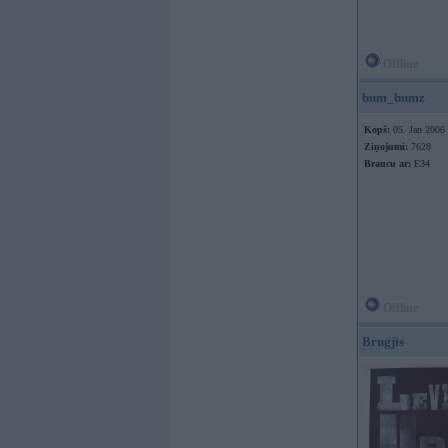
Offline
bum_bumz
Kopš:
05. Jan 2006
Ziņojumi:
7628
Braucu ar:
E34
Offline
Brugjis