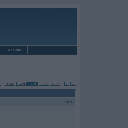
Reklāma
...
1788
1789
1790
1791
1792
...
»
»|
#35781