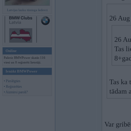
Latvijas lauku tūninga šedevri
26 Aug
26 Au
Tas li
Online
8+gad
Pašreiz BMWPower skatās 116
viesi un 0 reģistrēti lietotāji.
Ienākt BMWPower
Tas ka 
• Pieslēgties
• Reģistrēties
tādam a
• Aizmirsi paroli?
Var gribē