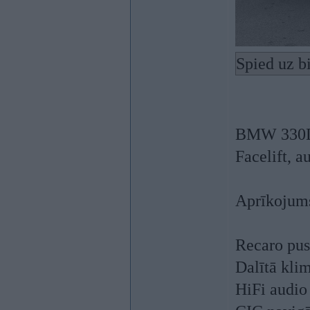
Spied uz b
BMW 330D x
Facelift, a
Aprīkojum
Recaro pus
Dalītā klim
HiFi audio