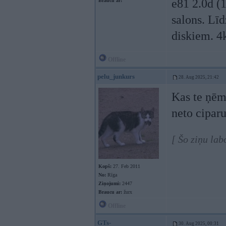
e81 2.0d (
Braucu ar:
salons. Lī
diskiem. 4
Offline
pelu_junkurs
28. Aug 2025, 21:42
Kas te ņēmā
neto cipar
[ Šo ziņu la
Kopš:
27. Feb 2011
No:
Rīga
Ziņojumi:
2447
Braucu ar:
žurx
Offline
GTs-
30. Aug 2025, 00:31