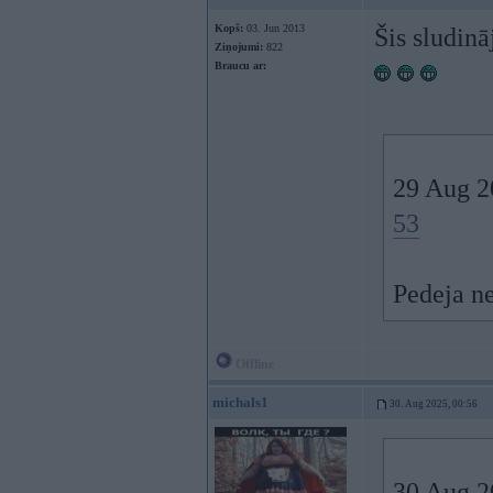
Kopš:
03. Jun 2013
Šis sludin
Ziņojumi:
822
Braucu ar:
29 Aug 2
53
Pedeja ne
Offline
michals1
30. Aug 2025, 00:56
30 Aug 2