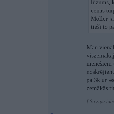
lūzums, 
cenas tur
Moller j
tieši to 
Man vienal
viszemākaja
mēnešiem t
noskrējienu
pa 3k un es
zemākās tir
[ Šo ziņu lab