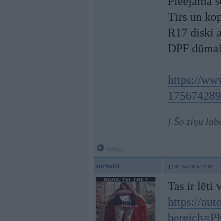
Pieejama s
Tīrs un kop
R17 diski 
DPF dūmain
https://ww
175674289
[ Šo ziņu lab
Offline
michals1
02. Sep 2025, 22:04
Tas ir lēti
https://au
bereich=