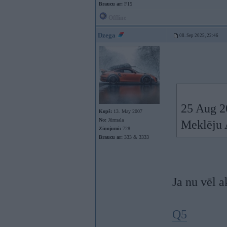
Braucu ar:
F15
Offline
Dzega
08. Sep 2025, 22:46
25 Aug 2
Kopš:
13. May 2007
No:
Jūrmala
Meklēju 
Ziņojumi:
728
Braucu ar:
333 & 3333
Ja nu vēl a
Q5