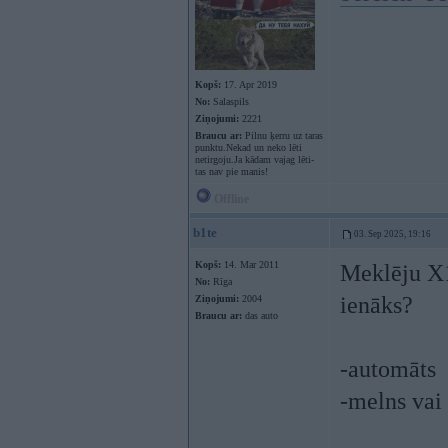
Kopš:
17. Apr 2019
No:
Salaspils
Ziņojumi:
2221
Braucu ar:
Pilnu ķerru uz taras
punktu.Nekad un neko lēti
netirgoju.Ja kādam vajag lēti-
tas nav pie manis!
Offline
b1te
03. Sep 2025, 19:16
Kopš:
14. Mar 2011
Meklēju X1
No:
Rīga
ienāks?
Ziņojumi:
2004
Braucu ar:
das auto
-automāts
-melns vai 