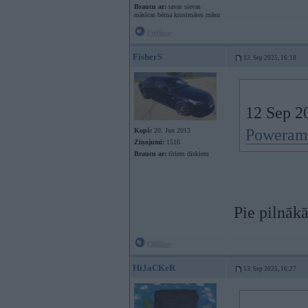
Braucu ar:
tavas sievas
māsīcas bērna krustmātes māsu
Offline
FisherS
13. Sep 2025, 16:18
12 Sep 2
Poweram 
Kopš:
20. Jun 2013
Ziņojumi:
1516
Braucu ar:
tīriem diskiem
Pie pilnāk
Offline
HiJaCKeR
13. Sep 2025, 16:27