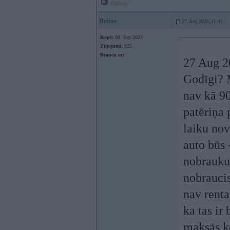
Offline
Briize
27. Aug 2025, 11:47
Kopš:
08. Sep 2023
Ziņojumi:
925
Braucu ar:
27 Aug 2
Godīgi? M
nav kā 90
patēriņa 
laiku no
auto būs
nobrauku
nobraucis
nav renta
ka tas ir
maksās k