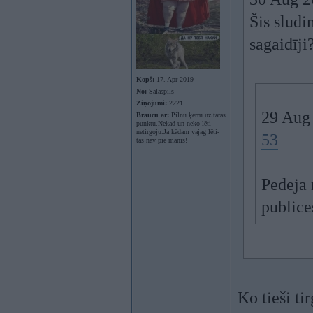
Šis slud
sagaidīji
Kopš:
17. Apr 2019
No:
Salaspils
Ziņojumi:
2221
29 Aug
Braucu ar:
Pilnu ķerru uz taras
punktu.Nekad un neko lēti
netirgoju.Ja kādam vajag lēti-
53
tas nav pie manis!
Pedeja 
publice
Ko tieši ti