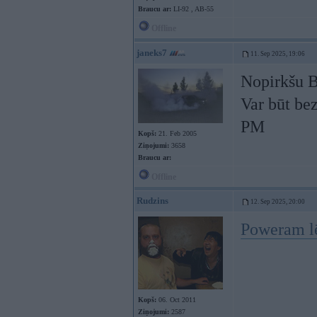
Braucu ar:
LI-92 , AB-55
Offline
janeks7
11. Sep 2025, 19:06
Nopirkšu
Var būt be
PM
Kopš:
21. Feb 2005
Ziņojumi:
3658
Braucu ar:
Offline
Rudzins
12. Sep 2025, 20:00
Poweram l
Kopš:
06. Oct 2011
Ziņojumi:
2587