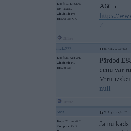
Kopš:
13. Dec 2008
A6C5
No:
Tukums
https://ww
Ziņojumi:
103
Braucu ar:
VAG
2
Offline
maks777
28. Aug 2025, 07:53
Kopš:
29. Aug 2017
Pārdod E88,
Ziņojumi:
160
cenu var ru
Braucu ar:
Varu izskāt
null
Offline
Asch
28. Aug 2025, 09:57
Kopš:
29. Jan 2007
Ja nu kāds 
Ziņojumi:
4553