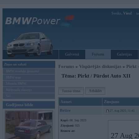
Sveiks,
Viesi!
Ie
Galvenā
Forums
Galerijas
Ziņas un raksti
Forums
»
Vispārējās diskusijas
»
Pirkt 
BMW modeļu jaunumi
Tēma: Pirkt / Pārdot Auto XII
BMW testi
Mēneša BMW
Sērijveida tūnings
Jauna tēma
Atbildēt
Vel...
Autors
Ziņojums
Gadījuma bilde
Briize
27. Aug 2025, 11:45
Kopš:
08. Sep 2023
Ziņojumi:
925
Braucu ar:
27 Aug 2