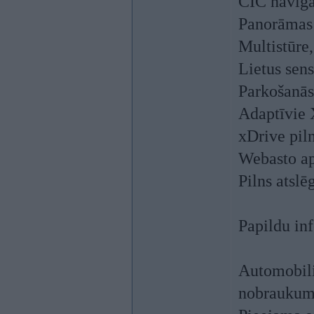
CIC navigā
Panorāmas
Multistūre
Lietus sens
Parkošanās
Adaptīvie 
xDrive pil
Webasto ap
Pilns atsl
Papildu in
Automobili
nobrauku