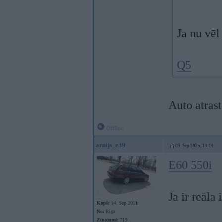
Ja nu vēl
Q5
Auto atras
Offline
arnijs_e39
09. Sep 2025, 19:14
E60 550i
Ja ir reāla 
Kopš:
14. Sep 2011
No:
Rīga
Ziņojumi:
719