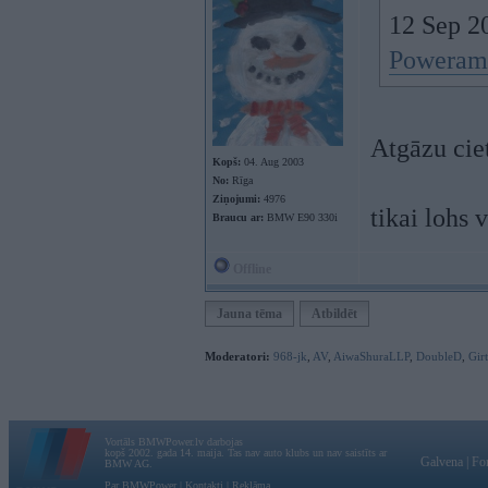
12 Sep 2
Poweram 
Atgāzu cie
Kopš:
04. Aug 2003
No:
Rīga
Ziņojumi:
4976
tikai lohs 
Braucu ar:
BMW E90 330i
Offline
Jauna tēma
Atbildēt
Moderatori:
968-jk
,
AV
,
AiwaShuraLLP
,
DoubleD
,
Gir
Vortāls BMWPower.lv darbojas
kopš 2002. gada 14. maija. Tas nav auto klubs un nav saistīts ar
Galvena
|
Fo
BMW AG.
Par BMWPower
|
Kontakti
|
Reklāma