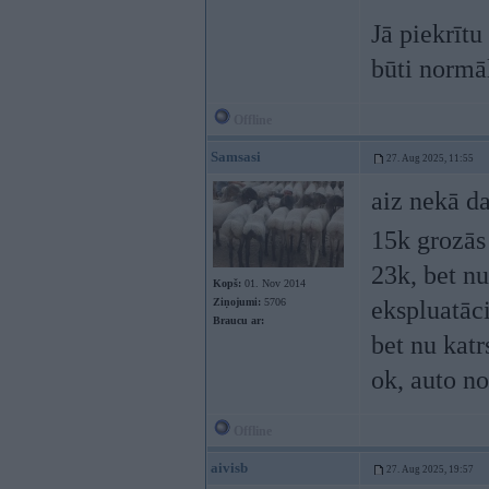
Jā piekrītu
būti normā
Offline
Samsasi
27. Aug 2025, 11:55
aiz nekā da
15k grozā
23k, bet nu
Kopš:
01. Nov 2014
Ziņojumi:
5706
ekspluatāci
Braucu ar:
bet nu katr
ok, auto n
Offline
aivisb
27. Aug 2025, 19:57