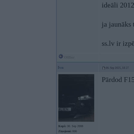
ideāli 201
ja jaunāks
ss.lv ir izpē
Offline
Ivn
06. Sep 2025, 18:27
Pārdod F1
Kopš:
30. Sep 2008
Ziņojumi:
606