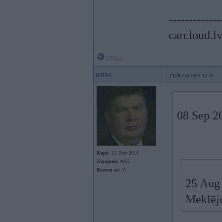
-------------
carcloud.l
Offline
RR04
09. Sep 2025, 13:28
08 Sep 2
Kopš:
15. Nov 2016
Ziņojumi:
4052
Braucu ar:
41
25 Aug
Meklēju