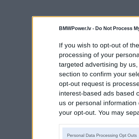
BMWPower.lv -
Do Not Process My
If you wish to opt-out of the
processing of your personal
targeted advertising by us
section to confirm your sel
opt-out request is proces
interest-based ads based o
us or personal information d
your opt-out. You may separ
disclosure of your personal
IAB’s list of downstream pa
Personal Data Processing Opt Outs