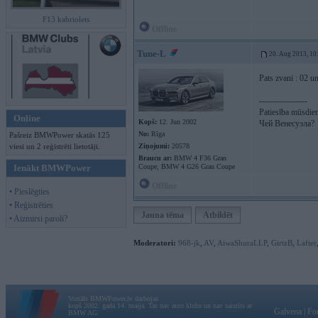
F13 kabriolets
Offline
Tune-L
20. Aug 2013, 10
Pats zvani : 02 u
-----------------
Patiesība mūsdien
Online
Kopš:
12. Jun 2002
Чей Венесуэла?
No:
Rīga
Pašreiz BMWPower skatās 125
viesi un 2 reģistrēti lietotāji.
Ziņojumi:
20578
Braucu ar:
BMW 4 F36 Gran
Ienākt BMWPower
Coupe, BMW 4 G26 Gran Coupe
Offline
• Pieslēgties
• Reģistrēties
Jauna tēma
Atbildēt
• Aizmirsi paroli?
Moderatori:
968-jk
,
AV
,
AiwaShuraLLP
,
GirtzB
,
Lafter
Vortāls BMWPower.lv darbojas
kopš 2002. gada 14. maija. Tas nav auto klubs un nav saistīts ar
Galvena
|
Fo
BMW AG.