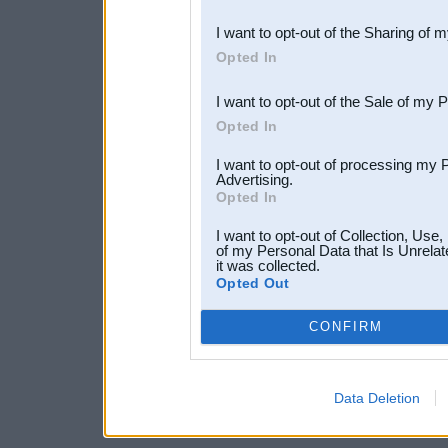
also be disclosed by us to 
I want to opt-out of the Sharing of 
Downstream Participants
th
Opted In
third parties.
I want to opt-out of the Sale of my 
Opted In
I want to opt-out of processing my 
Advertising.
Opted In
I want to opt-out of Collection, Use
of my Personal Data that Is Unrelat
it was collected.
Opted Out
CONFIRM
Data Deletion