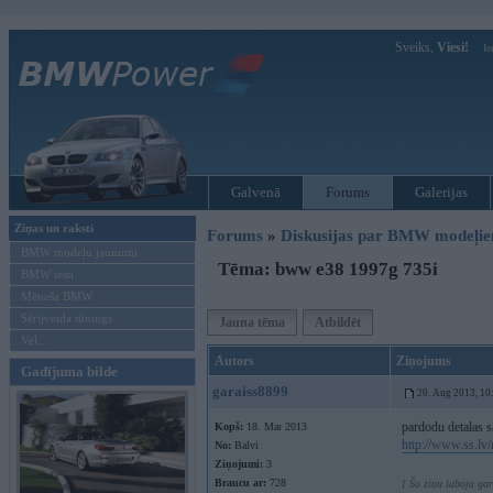
Sveiks,
Viesi!
Ie
Galvenā
Forums
Galerijas
Ziņas un raksti
Forums
»
Diskusijas par BMW modeļi
BMW modeļu jaunumi
Tēma: bww e38 1997g 735i
BMW testi
Mēneša BMW
Sērijveida tūnings
Jauna tēma
Atbildēt
Vel...
Autors
Ziņojums
Gadījuma bilde
garaiss8899
20. Aug 2013, 10
pardodu detalas 
Kopš:
18. Mar 2013
http://www.ss.lv
No:
Balvi
Ziņojumi:
3
Braucu ar:
728
[ Šo ziņu laboja ga