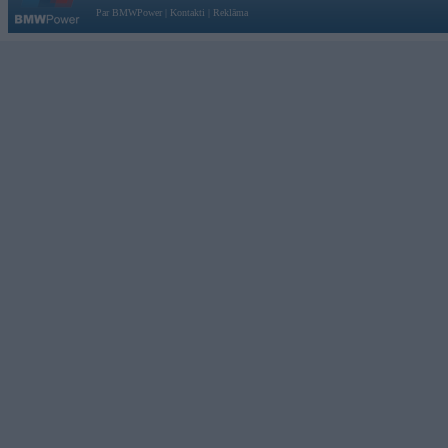
Par BMWPower
|
Kontakti
|
Reklāma