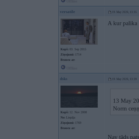
Offline
versatile
19. May 2026, 13:35
A kur palik
Kopš:
03. Sep 2015
Ziņojumi:
1714
Braucu ar:
Offline
dsks
19. May 2026, 13:39
13 May 20
Norm ceņņ
Kopš:
12. Nov 2008
No:
Liepāja
Ziņojumi:
1769
Braucu ar:
Nav tāds pats