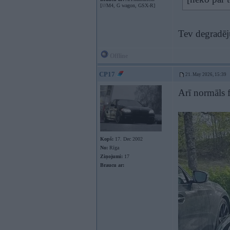
[///M4, G wagon, GSX-R]
Tev degradēj
Offline
CP17
21. May 2026, 15:39
Arī normāls f
Kopš:
17. Dec 2002
No:
Rīga
Ziņojumi:
17
Braucu ar: