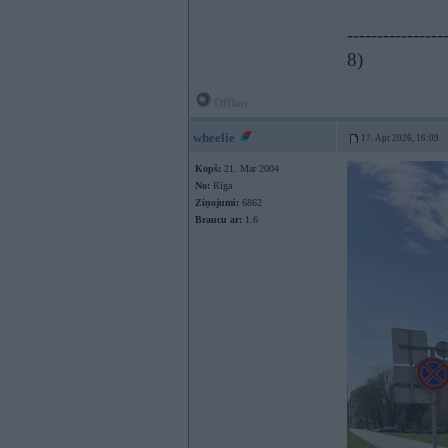
----------------
8)
Offline
wheelie
17. Apr 2026, 16:09
Kopš:
21. Mar 2004
No:
Rīga
Ziņojumi:
6862
Braucu ar:
1.6