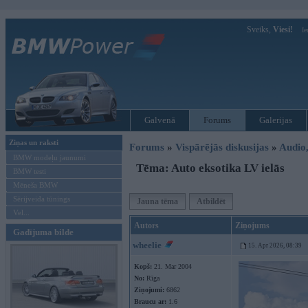
Sveiks,
Viesi!
Ie
Galvenā
Forums
Galerijas
Ziņas un raksti
Forums
»
Vispārējās diskusijas
»
Audio,
BMW modeļu jaunumi
Tēma: Auto eksotika LV ielās
BMW testi
Mēneša BMW
Sērijveida tūnings
Jauna tēma
Atbildēt
Vel...
Autors
Ziņojums
Gadījuma bilde
wheelie
15. Apr 2026, 08:39
Kopš:
21. Mar 2004
No:
Rīga
Ziņojumi:
6862
Braucu ar:
1.6