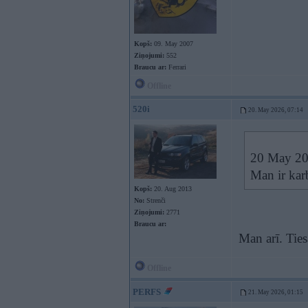
Kopš:
09. May 2007
Ziņojumi:
552
Braucu ar:
Ferrari
Offline
520i
20. May 2026, 07:14
20 May 20
Man ir kar
Kopš:
20. Aug 2013
No:
Strenči
Ziņojumi:
2771
Braucu ar:
Man arī. Tie
Offline
PERFS
21. May 2026, 01:15