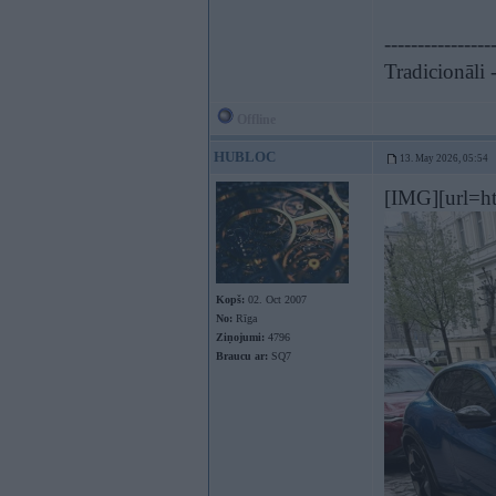
----------------
Tradicionāli -
Offline
HUBLOC
13. May 2026, 05:54
[IMG][url=h
Kopš:
02. Oct 2007
No:
Rīga
Ziņojumi:
4796
Braucu ar:
SQ7