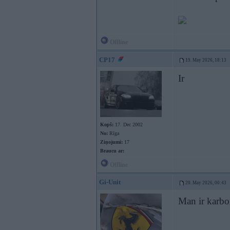
Offline
CP17
19. May 2026, 18:13
Ir
Kopš:
17. Dec 2002
No:
Rīga
Ziņojumi:
17
Braucu ar:
Offline
Gi-Unit
20. May 2026, 00:43
Man ir karbo