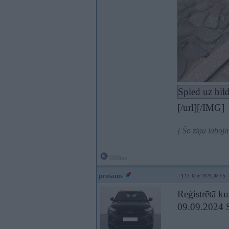
Spied uz bild
[/url][/IMG]
[ Šo ziņu labo
Offline
protams
13. May 2026, 08:05
Reģistrētā k
09.09.2024 