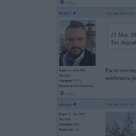
Offline
PERFS
22. May 2026, 15:04
21 May 20
Tev degra
Par to neviens
Kopš:
13. May 2002
No:
Rīga
neiebraucu j
Ziņojumi:
13773
Braucu ar:
Accelerationism
Offline
wheelie
22. May 2026, 17:07
Kopš:
21. Mar 2004
No:
Rīga
Ziņojumi:
6862
Braucu ar:
1.6