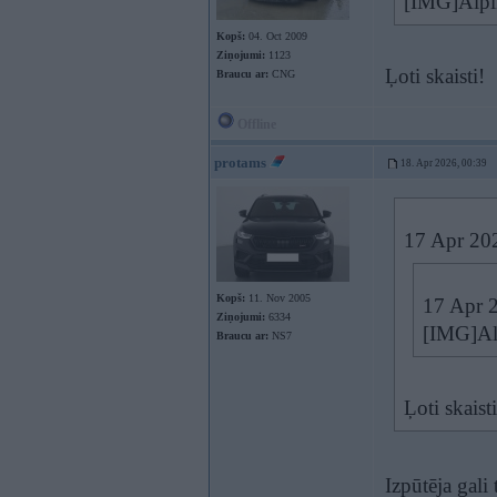
[IMG]Alpi
Kopš:
04. Oct 2009
Ziņojumi:
1123
Ļoti skaisti!
Braucu ar:
CNG
Offline
protams
18. Apr 2026, 00:39
17 Apr 20
Kopš:
11. Nov 2005
17 Apr 
Ziņojumi:
6334
[IMG]Al
Braucu ar:
NS7
Ļoti skaisti
Izpūtēja gali