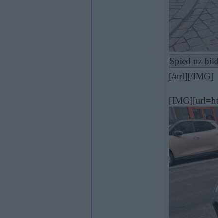
Spied uz bild
[/url][/IMG]
[IMG][url=h