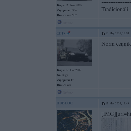
----------------
Kopš:
11. Nov 2005
Tradicionāli -
Ziņojumi:
6334
Braucu ar:
NS7
Offline
CP17
13. May 2026, 19:08
Norm ceņņik
Kopš:
17. Dec 2002
No:
Rīga
Ziņojumi:
17
Braucu ar:
Offline
HUBLOC
19. May 2026, 12:49
[IMG][url=ht