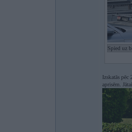
Spied uz b
Izskatās pēc 
aprisēm. Jāta