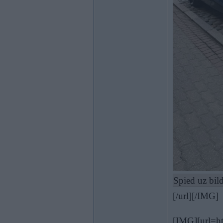
Spied uz bild
[/url][/IMG]
[IMG][url=ht