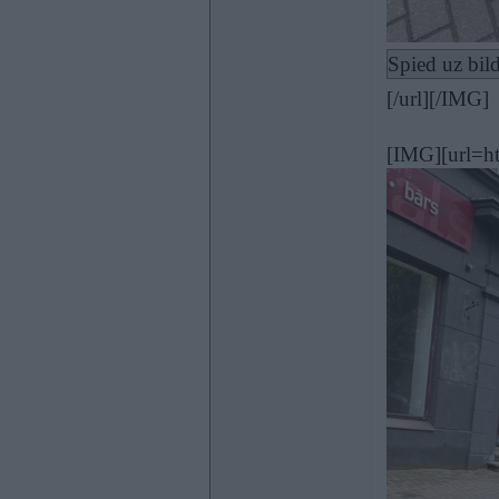
Spied uz bild
[/url][/IMG]
[IMG][url=h