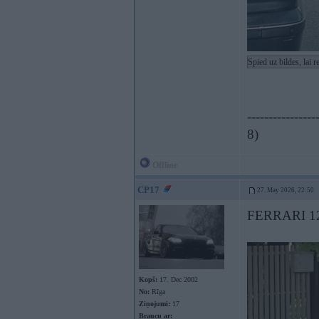
Spied uz bildes, lai 
----------------
8)
Offline
CP17
27. May 2026, 22:50
FERRARI 12
Kopš:
17. Dec 2002
No:
Rīga
Ziņojumi:
17
Braucu ar: