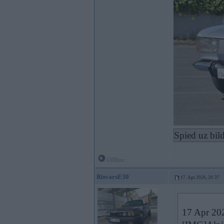
Spied uz bil
Offline
RitvarsE30
17. Apr 2026, 20:37
17 Apr 20