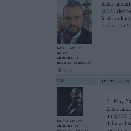
Zilais laika
@520
(iepri
lētāk un kaut
nezinot] nešķ
Kopš:
13. May 2002
No:
Rīga
Ziņojumi:
13773
Braucu ar:
Accelerationism
Offline
V.I.P.
21. May 2026, 15:29
21 May 20
Zilais lai
un
@520
(
Kopš:
18. May 2005
dabūtas lēt
Ziņojumi:
17405
[neko par t
Braucu ar:
AA numuriem