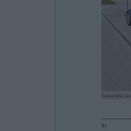
Spied uz bildes, lai 
----------------
8)