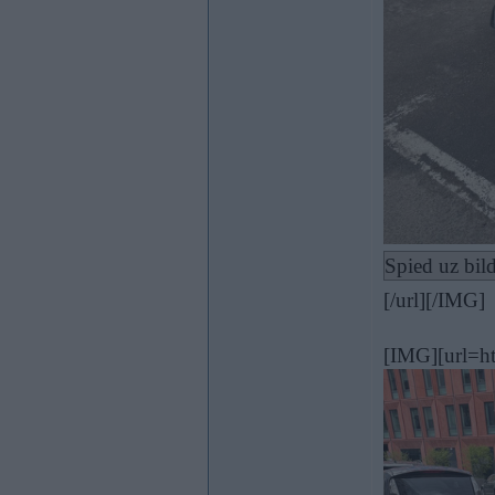
Spied uz bild
[/url][/IMG]
[IMG][url=ht