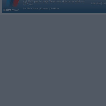
kopš 2002. gada 14. maija. Tas nav auto klubs un nav saistīts ar
Galvena
|
Fo
BMW AG.
Par BMWPower
|
Kontakti
|
Reklāma