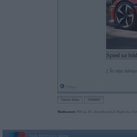
Spied uz bild
[ Šo ziņu laboj
Offline
Jauna tēma
Atbildēt
Moderatori:
968-jk
,
AV
,
AiwaShuraLLP
,
BigArchi
,
Gir
Vortāls BMWPower.lv darbojas