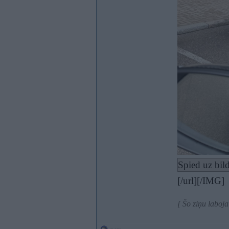
Spied uz bild
[/url][/IMG]
[ Šo ziņu labo