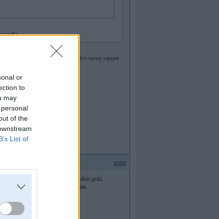
 pavilkt.
riem, tie ir bik dārgāki. USA lai dzīvo savos sapņos
sonal or
ection to
ou may
 personal
out of the
 downstream
B’s List of
#2885
kosmosā. Pat nabago 360 zem 70 dabūt grūti.
rcielago LP640 6MT maksā 1+ mlj jau.