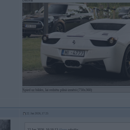
Diezvai
Spied uz bildes, lai redzētu pilnā izmērā (750x360)
22. Jan 2026, 17:25
22 Jan 2026, 16:16:13
@ozo
rakstīja: