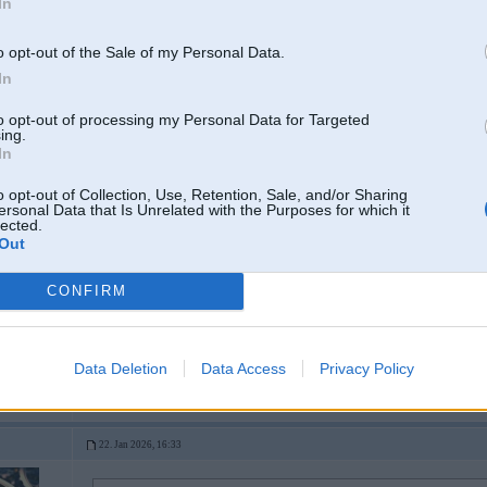
In
o opt-out of the Sale of my Personal Data.
In
to opt-out of processing my Personal Data for Targeted
ing.
In
r
o opt-out of Collection, Use, Retention, Sale, and/or Sharing
ersonal Data that Is Unrelated with the Purposes for which it
lected.
22. Jan 2026, 16:21
Out
Ferrari cenas vispār nav aizgājušas nepamatotā kosmosā?
Pat sūda Mondial, kurš bija pats lētākais Ferrari jau maksā 40+k
CONFIRM
[ Šo ziņu laboja Mikels, 22 Jan 2026, 16:27:06 ]
Data Deletion
Data Access
Privacy Policy
22. Jan 2026, 16:33