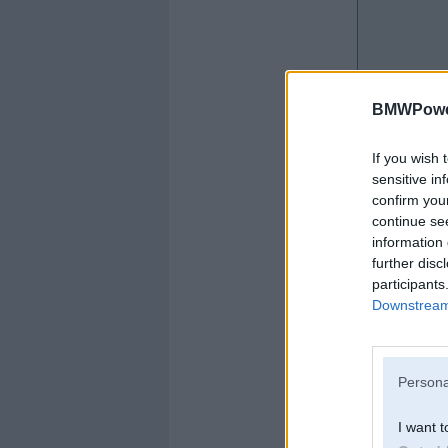
BMWPower
If you wish 
sensitive in
confirm you
continue se
information 
further disc
participants
Offline
Downstream 
ozo
Persona
I want t