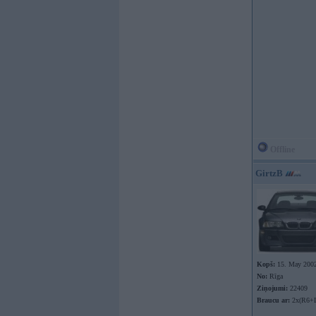
Offline
GirtzB
Kopš:
15. May 200
No:
Rīga
Ziņojumi:
22409
Braucu ar:
2x(R6+