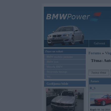
Galvenā
Ziņas un raksti
Forums
»
Vis
BMW modeļu jaunumi
Tēma: Auto
BMW testi
Mēneša BMW
Sērijveida tūnings
Jauna tēma
Vel...
Autors
Gadījuma bilde
R_S
Kopš:
08. Jul 2010