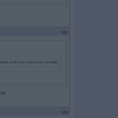
#2882
ums, ja vēl ir visa servisa vēsture, tad varētu
ilkt.
#2883