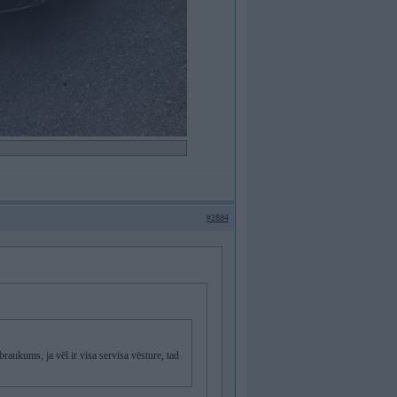
#2884
raukums, ja vēl ir visa servisa vēsture, tad