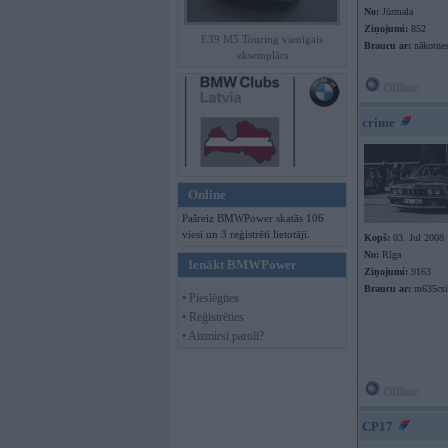
No:
Jūrmala
Ziņojumi:
852
E39 M5 Touring vienīgais
Braucu ar:
nākotnes
eksemplārs
Offline
crime
Online
Pašreiz BMWPower skatās 106
viesi un 3 reģistrēti lietotāji.
Kopš:
03. Jul 2008
No:
Rīga
Ienākt BMWPower
Ziņojumi:
9163
Braucu ar:
m635csi
• Pieslēgties
• Reģistrēties
• Aizmirsi paroli?
Offline
CP17