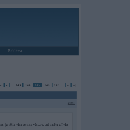
Reklāma
|«
«
...
143
144
145
146
147
...
»
»|
#2881
 ja vēl ir visa servisa vēsture, tad varētu arī virs