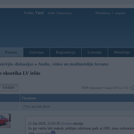
Sveiks,
Viesi!
|
Piektdiena, 7. augusts
Ienākt
Reģistrācija
Forums
Galerijas
Reģistrācija
Lietotāji
Meklētājs
pārējās diskusijas
»
Audio, video un multimēdiju forums
 eksotika LV ielās
Atbildēt
3008 ziņojumi • Lapa 145 no 151 •
Ziņojums
22. Jan 2026, 08:19
21 Jan 2026, 21:05:20
@crime
rakstīja:
šis gts varētu labi maksāt, pēdējais ražošanas gads ar ABS, mazs nobraukums,