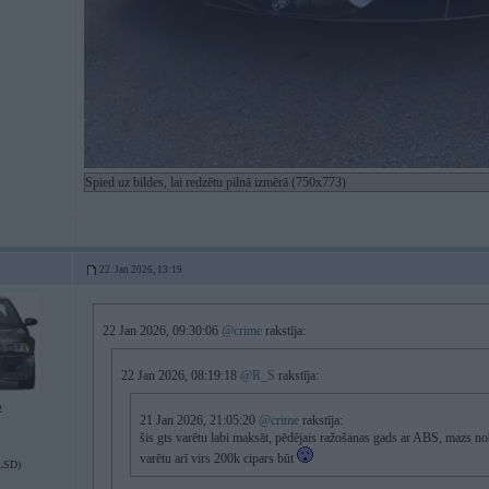
Spied uz bildes, lai redzētu pilnā izmērā (750x773)
22. Jan 2026, 13:19
22 Jan 2026, 09:30:06
@crime
rakstīja:
22 Jan 2026, 08:19:18
@R_S
rakstīja:
2
21 Jan 2026, 21:05:20
@crime
rakstīja:
šis gts varētu labi maksāt, pēdējais ražošanas gads ar ABS, mazs nob
varētu arī virs 200k cipars būt
LSD)