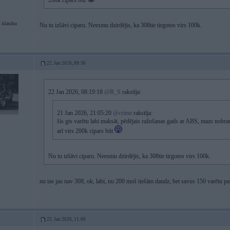
200k cipars būt
 klasiku
Nu tu izšāvi ciparu. Neesmu dzirdējis, ka 308tie tirgotos virs 100k.
22. Jan 2026, 09:30
22 Jan 2026, 08:19:18
@R_S
rakstīja:
21 Jan 2026, 21:05:20
@crime
rakstīja:
šis gts varētu labi maksāt, pēdējais ražošanas gads ar ABS, mazs nobrauk
arī virs 200k cipars būt
Nu tu izšāvi ciparu. Neesmu dzirdējis, ka 308tie tirgotos virs 100k.
nu tas jau nav 308, ok, labi, nu 200 moš tiešām daudz, bet savus 150 varētu pav
22. Jan 2026, 11:06