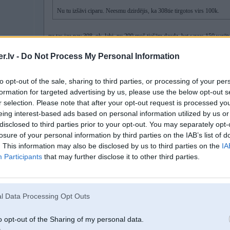
Nu tu izšāvi ciparu. Neesmu dzirdējis, ka 308tie tirgotos virs 100k.
nu tas jau nav 308, ok, labi, nu 200 moš tiešām daudz, bet savus 150 varētu
.lv -
Do Not Process My Personal Information
308/328 pašlaik eiropā ir vienā ciparā ~100k, izņemot agrīnos 308 ar karburato
pie viņiem dažu auto cenas ir nesaprotamas.
to opt-out of the sale, sharing to third parties, or processing of your per
[ Šo ziņu laboja GirtzB, 22 Jan 2026, 13:19:28 ]
formation for targeted advertising by us, please use the below opt-out s
r selection. Please note that after your opt-out request is processed y
eing interest-based ads based on personal information utilized by us or
-----------------
disclosed to third parties prior to your opt-out. You may separately opt-
Braukt ir priex.
Tikai R6, S54B32 + 2JZ-GE
losure of your personal information by third parties on the IAB’s list of
. This information may also be disclosed by us to third parties on the
IA
Participants
that may further disclose it to other third parties.
22. Jan 2026, 16:16
Braucamu 308 pirms gadiem 5 varēja dabūt par 30k, pēc covid visam cenas ir 
l Data Processing Opt Outs
Par ASV cenām var pasmīkņāt. Tur bariņš Youtuberi liekas regulẽ cenas. Mu
o opt-out of the Sharing of my personal data.