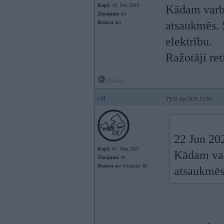
Kopš:
19. Dec 2013
Kādam varbūt
Ziņojumi:
84
atsaukmēs. S
Braucu ar:
elektrību.
Ražotāji ret
Offline
vdl
22. Jun 2026, 12:36
22 Jun 20
Kopš:
07. Mar 2007
Kādam varb
Ziņojumi:
41
Braucu ar:
Wrangler JK
atsaukmē