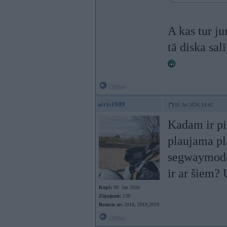
A kas tur ju
tā diska sal
Offline
airis1989
01. Jul 2026, 14:42
Kadam ir pi
plaujama pl
segwaymodel
ir ar šiem? 
Kopš:
08. Jan 2016
Ziņojumi:
139
Braucu ar:
2018, 2019,2019
Offline