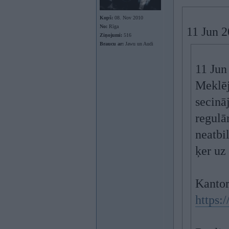
Kopš:
08. Nov 2010
No:
Rīga
11 Jun 
Ziņojumi:
516
Braucu ar:
Jawu un Audi
11 Jun
Meklēj
secināj
regulā
neatbi
ķer uz
Kantor
https: