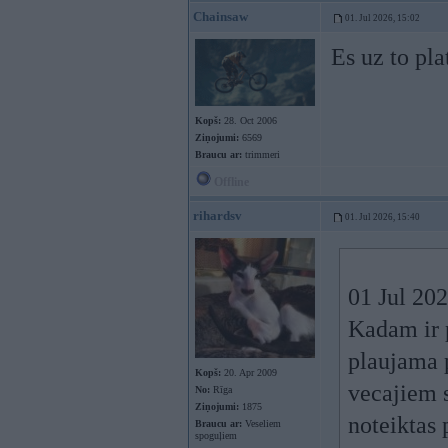
Chainsaw
01. Jul 2026, 15:02
Es uz to pl
Kopš:
28. Oct 2006
Ziņojumi:
6569
Braucu ar:
trimmeri
Offline
rihardsv
01. Jul 2026, 15:40
01 Jul 20
Kadam ir 
plaujama p
Kopš:
20. Apr 2009
vecajiem 
No:
Rīga
Ziņojumi:
1875
noteiktas 
Braucu ar:
Veseliem
spoguļiem