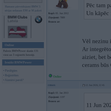
Pēc tam pa
Hamann pārveidojumi BMW 3.
sērijas sedanam E90 ar M paketi
Un kāpēc i
Kopš:
05. Jun 2012
Ziņojumi:
7889
Braucu ar:
Vēl nezinu i
Online
Ar integrēt
Pašreiz BMWPower skatās 131
viesi un 3 reģistrēti lietotāji.
aiziet, bet
Ienākt BMWPower
cerams būs
• Pieslēgties
• Reģistrēties
Online
• Aizmirsi paroli?
cmax
12. Jun 2026, 12:45
Kopš:
03. Jan 2013
Ziņojumi:
1197
Braucu ar:
11 Jun 20