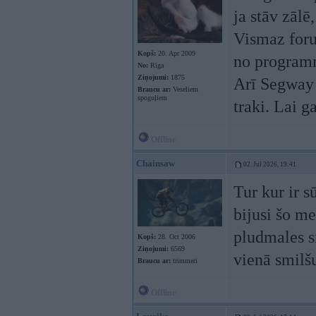
ja stāv zālē
Vismaz forum
Kopš:
20. Apr 2009
no programm
No:
Rīga
Ziņojumi:
1875
Arī Segway a
Braucu ar:
Veseliem
spoguļiem
traki. Lai g
Offline
Chainsaw
02. Jul 2026, 19:41
Tur kur ir s
bijusi šo me
pludmales sm
Kopš:
28. Oct 2006
Ziņojumi:
6569
vienā smilšu
Braucu ar:
trimmeri
Offline