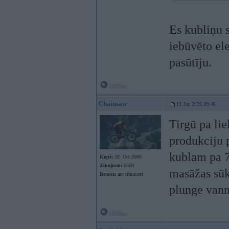
Es kubliņu 
iebūvēto ele
pasūtīju.
Offline
Chainsaw
13. Jun 2026, 09:46
Tirgū pa li
produkciju p
kublam pa 7 
Kopš:
28. Oct 2006
Ziņojumi:
6569
masāžas sūk
Braucu ar:
trimmeri
plunge vann
Offline