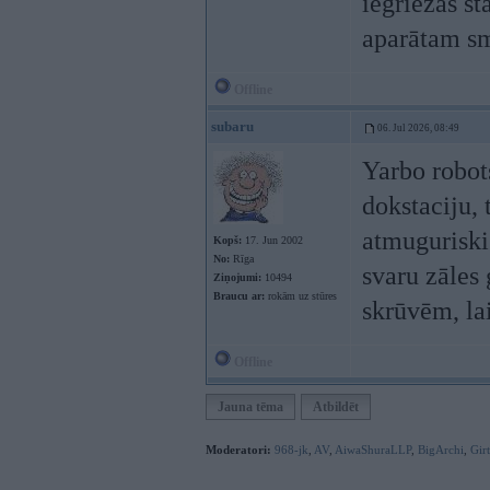
iegriežas s
aparātam sm
Offline
subaru
06. Jul 2026, 08:49
Yarbo robots
dokstaciju, 
atmuguriski.
Kopš:
17. Jun 2002
No:
Rīga
svaru zāles
Ziņojumi:
10494
Braucu ar:
rokām uz stūres
skrūvēm, la
Offline
Jauna tēma
Atbildēt
Moderatori:
968-jk
,
AV
,
AiwaShuraLLP
,
BigArchi
,
Gir