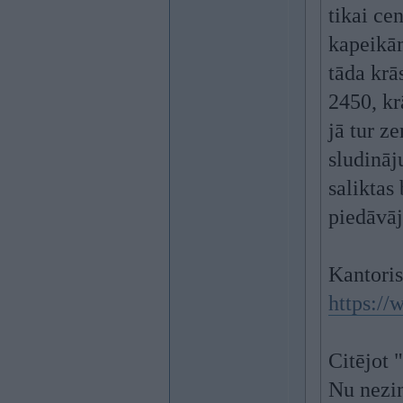
tikai ce
kapeikām
tāda krā
2450, kr
jā tur ze
sludināj
saliktas
piedāvā
Kantoris
https://
Citējot 
Nu nezin