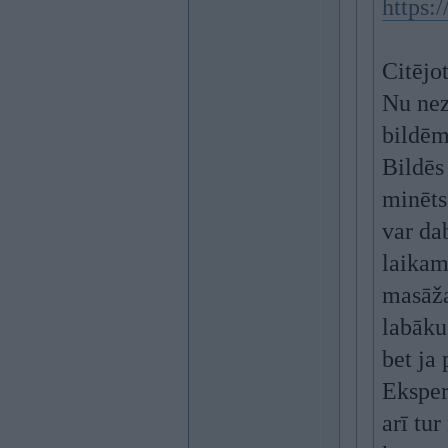
https:
Citējo
Nu nez
bildēm
Bildēs
minēts
var da
laikam
masāža
labāku 
bet ja
Eksper
arī tu