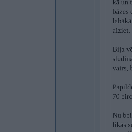
kā un t
bāzes c
labākā
aiziet.
Bija v
sludinā
vairs,
Papild
70 eir
Nu bei
likās s