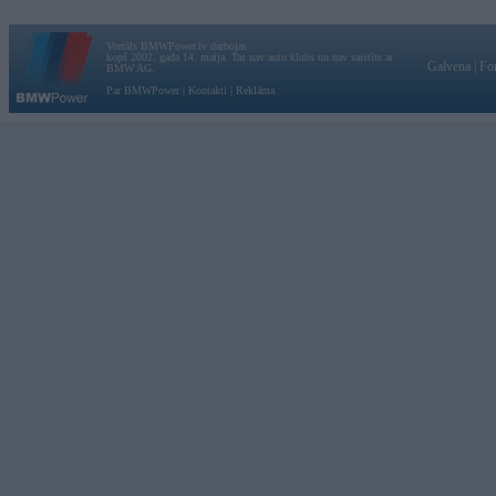
Vortāls BMWPower.lv darbojas
kopš 2002. gada 14. maija. Tas nav auto klubs un nav saistīts ar
Galvena
|
Fo
BMW AG.
Par BMWPower
|
Kontakti
|
Reklāma