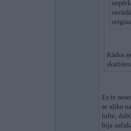
nepērk
savādā
origin
Kādus ņē
skatīsies
Es te nese
ar aļika n
lufte, dab
bija sača