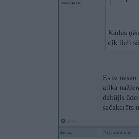
Braucu ar:
G05
Kādus ņēmi
cik lieli s
Es te nesen 
aļika nažiem
dabūjis ūden
sačakarēts 
Offline
damnz
22. Jun 2026, 11:13