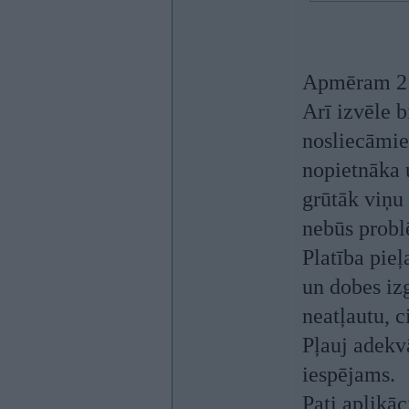
Apmēram 2 n
Arī izvēle 
nosliecāmies
nopietnāka u
grūtāk viņu 
nebūs probl
Platība pie
un dobes izg
neatļautu, 
Pļauj adekvā
iespējams.
Pati aplikāc