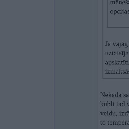
mēneša
opcijas
Ja vajag
uztaisīj
apskatīt
izmaksā
Nekāda sai
kubli tad
veidu, izr
to tempera