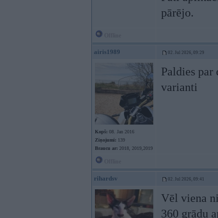
pārējo.
Offline
airis1989
02. Jul 2026, 09:29
Paldies par
varianti
Kopš:
08. Jan 2016
Ziņojumi:
139
Braucu ar:
2018, 2019,2019
Offline
rihardsv
02. Jul 2026, 09:41
Vēl viena ni
360 grādu ap