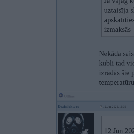
Ja vajag k
uztaisīja 
apskatītie
izmaksās
Nekāda sais
kubli tad v
izrādās šie 
temperatūru
Offline
Dezinfektors
12. Jun 2026, 13:36
12 Jun 20