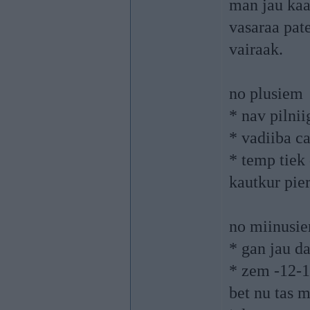
man jau kaad
vasaraa pate
vairaak.
no plusiem
* nav pilnii
* vadiiba c
* temp tiek
kautkur pier
no miinusi
* gan jau d
* zem -12-15
bet nu tas m