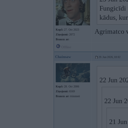
Fungicīdi
kādus, kur
Agrimatco vi
Kopš:
27. Oct 2023
Ziņojumi:
2072
Braucu ar:
Offline
Chainsaw
29. Jun 2026, 18:02
22 Jun 20
Kopš:
28. Oct 2006
Ziņojumi:
6569
Braucu ar:
trimmeri
22 Jun 
21 Jun