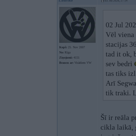
Lauriko
03. Jul 2026, 17:14
02 Jul 20
Vēl viena 
stacijas 3
Kopš:
25. Nov 2007
tad it ok, 
No:
Rīga
Ziņojumi:
4151
sev bedri
Braucu ar:
Visādiem VW
tas tiks i
Arī Segway
tik traki.
Šī ir reāla 
cikla laikā,