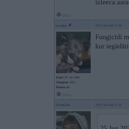
izleeca aar
Offline
exciter
25. Jun 2026, 17:06
Fungicīdi m
kur iegādāt
Kopš:
18. Jan 2006
Ziņojumi:
3822
Braucu ar:
Offline
Arsm3ns
25. Jun 2026, 17:29
25 Jun 20