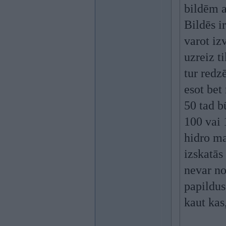
bildēm a
Bildēs i
varot iz
uzreiz t
tur redz
esot bet
50 tad bū
100 vai 
hidro ma
izskatās
nevar nop
papildus
kaut kas,