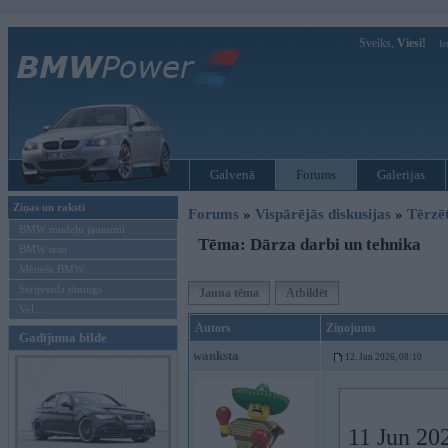
Sveiks,
Viesi!
Ie
Galvenā
Forums
Galerijas
Ziņas un raksti
Forums
»
Vispārējās diskusijas
»
Tērzē
BMW modeļu jaunumi
Tēma: Dārza darbi un tehnika
BMW testi
Mēneša BMW
Sērijveida tūnings
Jauna tēma
Atbildēt
Vel...
Autors
Ziņojums
Gadījuma bilde
wanksta
12. Jun 2026, 08:10
11 Jun 20