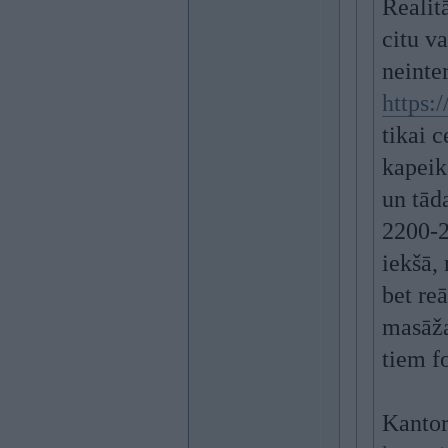
Realitā
citu v
neinter
https:
tikai 
kapeik
un tāda
2200-2
iekšā, 
bet re
masāža
tiem f
Kantor