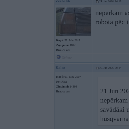
Zeebalds
21. Jun 2026, 14:18
nepērkam as
robota pēc 
Kopš:
31. Mar 2011
Ziņojumi:
1692
Braucu ar:
Offline
Kalnz
22. Jun 2026, 09:34
Kopš:
03. May 2007
No:
Rīga
Ziņojumi:
14366
21 Jun 20
Braucu ar:
nepērkam a
savādāki u
husqvarna