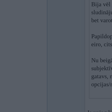
Bija vēl
sludināj
bet varo
Papildop
eiro, ci
Nu beigā
subjektī
gatavs, 
opcijas/