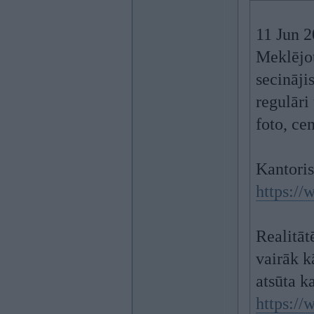
11 Jun 
Meklējot
secināji
regulāri
foto, ce
Kantoris
https://
Realitāt
vairāk k
atsūta ka
https://