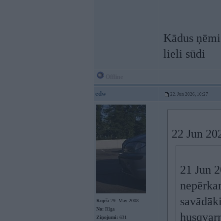
Kādus ņēmi n
lieli sūdi
Offline
edw
22. Jun 2026, 10:27
22 Jun 20
21 Jun 
nepērkam
savādāki
Kopš:
29. May 2008
No:
Rīga
husqvar
Ziņojumi:
631