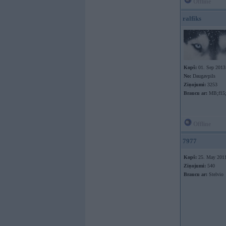
Offline
ralfiks
Kopš:
01. Sep 2013
No:
Daugavpils
Ziņojumi:
3253
Braucu ar:
MB;f15
Offline
7977
Kopš:
25. May 201
Ziņojumi:
540
Braucu ar:
Stelvio