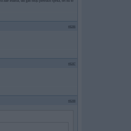
a zāle ielaista, tad gan bišķi pietrūkst spēka, brt nu to
#8286
#8287
#8288