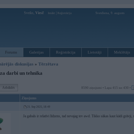
Sveiks,
Viesi!
|
Svetdiena, 9. augusts
Ienākt
Reģistrācija
Forums
Galerijas
Reģistrācija
Lietotāji
Meklētājs
pārējās diskusijas
»
Tērzētava
a darbi un tehnika
Atbildēt
8590 ziņojumi • Lapa 415 no 430 •
Ziņojums
21. Sep 2025, 18:49
Ja gabals ir relatīvi līdzens, tad nevajag tev awd. Tikko sākas kaut kādi grāvji, 