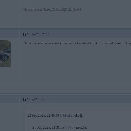
[ Šo ziņu laboja Modrs, 22 Sep 2025, 22:15:46 ]
22. Sep 2025, 23:18
PM ja interesē komerciālie nullenieki ir Ferris (Asv) Ar briga motoriem un Hy
23. Sep 2025, 12:53
1
22 Sep 2025, 21:46:49
@Modrs
rakstīja:
21 Sep 2025, 21:31:55
@7977
rakstīja: