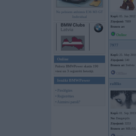
No pelniem atdzimis E36 M3 GT
Kopš:
05. Jun 2012
Individual
Ziņojumi:
7889
Braucu ar:
Online
7977
Kopš:
25. May 201
Online
Ziņojumi:
540
Braucu ar:
Stelvio
Pašreiz BMWPower skatās 190
viesi un 3 reģistrēti lietotāji.
Offline
Ienākt BMWPower
ralfiks
• Pieslēgties
• Reģistrēties
• Aizmirsi paroli?
Kopš:
01. Sep 2013
No:
Daugavpils
Ziņojumi:
3253
Braucu ar:
MB;f15