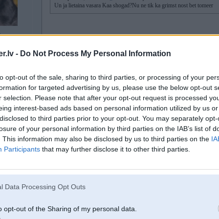
Un ja lietaina vasara Kaa shogad?Nu ne tik ka grimst nost bet tomeer
4
Slapja zāle galīgi nav problēma. Esmu arī bērnus ragavās ar viņu vilcis pa 
panna, bet nu ātruma ziņā jaudas pietiek, man ir tā ka pilnā ātrumā tikai neli
.lv -
Do Not Process My Personal Information
diezgan pampakains palicis. Tad kurmis kkur bijis, tad vēl kkas - tāpat baigi 
 veiksmes
spēka, brt nu to cenšos uzpasēt. Viņam nulčējošā panna, attiecīgi to garo zāl
to opt-out of the sale, sharing to third parties, or processing of your per
formation for targeted advertising by us, please use the below opt-out s
Tev jau bija 656cc brigga v-twins. Un tas ir riktīgs bonuss. Šobrīd pārsvarā li
r selection. Please note that after your opt-out request is processed y
nevar sagremot šis vasaras trekno zāli.
eing interest-based ads based on personal information utilized by us or
Ja arkas atļauj, tu vari iestīvēt nedaudz lielākus riteņus. Es tā izdarīju savam ra
disclosed to third parties prior to your opt-out. You may separately opt-
losure of your personal information by third parties on the IAB’s list of
[ Šo ziņu laboja Modrs, 22 Sep 2025, 21:50:24 ]
. This information may also be disclosed by us to third parties on the
IA
Participants
that may further disclose it to other third parties.
22. Sep 2025, 22:08
l Data Processing Opt Outs
Es šo vasaru pārsvarā pļāvu ar divdesmitgadīgu John Deere Z717, izņemot reiz
hidromotori, kuri nāk līdz pat 9sērijas džoņiem, un hydro gear sūkņi un pamatī
panna dziļā ar augstajām rumbām un nažiem šveilera svarā. Piesitot ar kulaku,
o opt-out of the Sharing of my personal data.
malās. Ārkārtīgi ātrs. Upreidoju ar lielākiem riteņiem, kur šobrīd ir 0,3bar sp