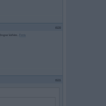
#8290
drogear kārbām...
Ferris
#8291