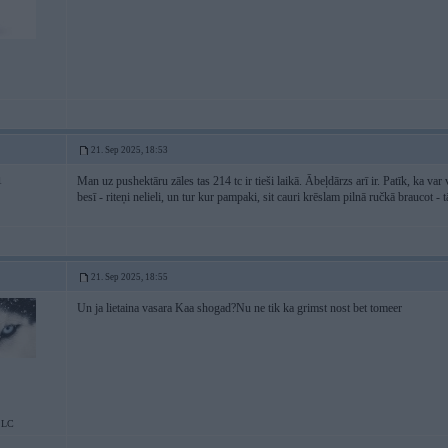
21. Sep 2025, 18:53
Man uz pushektāru zāles tas 214 tc ir tieši laikā. Ābeļdārzs arī ir. Patīk, ka 
1
besī - riteņi nelieli, un tur kur pampaki, sit cauri krēslam pilnā ručkā braucot - 
21. Sep 2025, 18:55
Un ja lietaina vasara Kaa shogad?Nu ne tik ka grimst nost bet tomeer
;LC