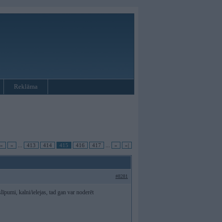
Reklāma
|«
«
...
413
414
415
416
417
...
»
»|
#8281
slīpumi, kalni/ielejas, tad gan var noderēt