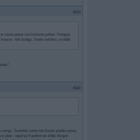
#8284
 ka var viņam pannu zem krūmiem pabāzt. Vienīgais
kā braucot - tāds kratīgs. Jaudas netrūkst, savādāk
arātu?
#8285
u sniegu. Teorētiski varētu būt drusku platāka panna,
 var pļaut - tagad pa 9 gadiem tas zālājs diezgan