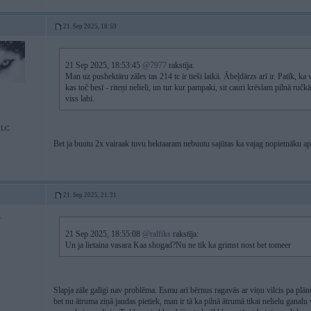
21. Sep 2025, 18:59
21 Sep 2025, 18:53:45
@7977
rakstīja:
Man uz pushektāru zāles tas 214 tc ir tieši laikā. Ābeļdārzs arī ir. Patīk,
kas toč besī - riteņi nelieli, un tur kur pampaki, sit cauri krēslam pilnā ruč
viss labi.
;LC
Bet ja buutu 2x vairaak tuvu hektaaram nebuutu sajūtas ka vajag nopietnāku ap
21. Sep 2025, 21:31
1
21 Sep 2025, 18:55:08
@ralfiks
rakstīja:
Un ja lietaina vasara Kaa shogad?Nu ne tik ka grimst nost bet tomeer
Slapja zāle galīgi nav problēma. Esmu arī bērnus ragavās ar viņu vilcis pa plān
bet nu ātruma ziņā jaudas pietiek, man ir tā ka pilnā ātrumā tikai nelielu ganalu