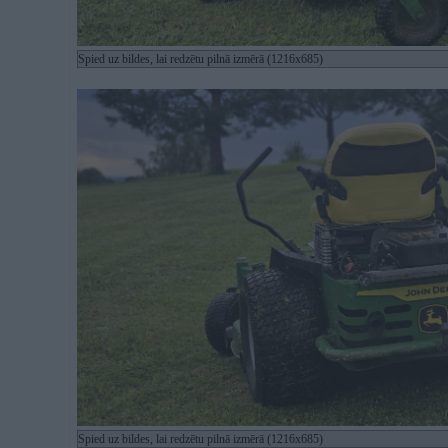
Spied uz bildes, lai redzētu pilnā izmērā (1216x685)
Spied uz bildes, lai redzētu pilnā izmērā (1216x685)