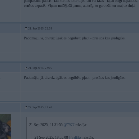
pampakains palicis. Tad kurmis kkur bijis, tad vēl kkas - tāpat baigi nepalidos. J
cenšos uzpasēt. Viņam nulčējošā panna, attiecīgi to garo zāli tur maļ uz rinķi.
21. Sep 2025, 22:05
Padomāju, jā, divreiz ilgāk es negribētu pļaut - prasītos kas jaudīgāks.
1
21. Sep 2025, 22:06
Padomāju, jā, divreiz ilgāk es negribētu pļaut - prasītos kas jaudīgāks.
1
22. Sep 2025, 21:46
21 Sep 2025, 21:31:55
@7977
rakstīja:
21 Sep 2025, 18:55:08
@ralfiks
rakstīja: