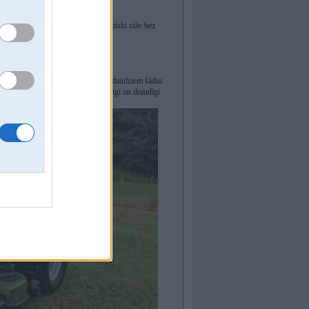
ekiem.
arbūt x485 džoni, jo tie šobrīd faktiski stāv bez
ākie efektologi.
 Bet tur uzmanīgi ar piedāvājumu, jo daudziem šādas
izējās kārbas. Bet izskatīsies modīgi un draudīgi