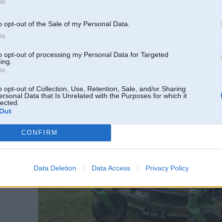
In
transmisijai un papildus eļļas radiatoru ar ventilatoru motora eļļai.
Nu man pat negribas vairs ne uz ko citu skatīties, kā tikai un vienīgi uz nullini
Nākošajā gadā plāns iesoļot dīzelī, iespējams, notirgot PF21 AWD raideri, pat v
o opt-out of the Sale of my Personal Data.
pielietojuma
In
4
Ko mūsdienās nevajag ņemt - dzeltenos xz5 un pat xz7. Tos ir projektējuši totāl
to opt-out of processing my Personal Data for Targeted
Da vispār, ja grib komerciālo, tad tikai un vienīgi padsmitgadīgi komerciālie.
ing.
 veiksmes
tādas nianses būs sagādājuši negodīgi perekupi. Mūsdienās pa 9-10k būs vienre
In
o opt-out of Collection, Use, Retention, Sale, and/or Sharing
ersonal Data that Is Unrelated with the Purposes for which it
lected.
Out
CONFIRM
Data Deletion
Data Access
Privacy Policy