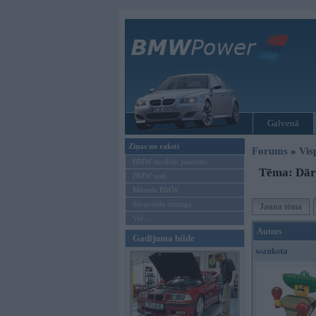
Galvenā
Ziņas un raksti
Forums
»
Vis
BMW modeļu jaunumi
Tēma: Dārz
BMW testi
Mēneša BMW
Sērijveida tūnings
Jauna tēma
Vel...
Autors
Gadījuma bilde
wanksta