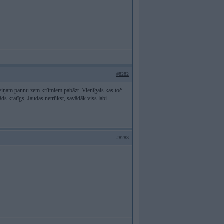
#8282
var viņam pannu zem krūmiem pabāzt. Vienīgais kas toč
tāds kratīgs. Jaudas netrūkst, savādāk viss labi.
#8283