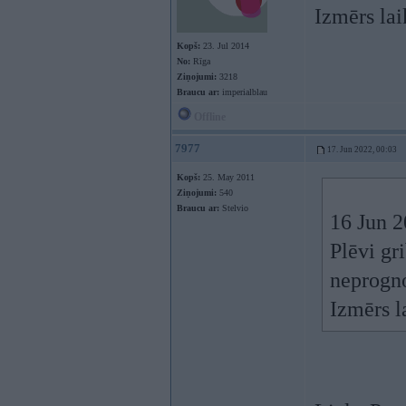
Izmērs la
Kopš:
23. Jul 2014
No:
Rīga
Ziņojumi:
3218
Braucu ar:
imperialblau
Offline
7977
17. Jun 2022, 00:03
Kopš:
25. May 2011
Ziņojumi:
540
Braucu ar:
Stelvio
16 Jun 
Plēvi gri
neprogno
Izmērs l