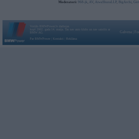
Moderatori:
968-jk
,
AV
,
AiwaShuraLLP
,
BigArchi
,
Gir
Vortāls BMWPower.lv darbojas
kopš 2002. gada 14. maija. Tas nav auto klubs un nav saistīts ar
Galvena
|
Fo
BMW AG.
Par BMWPower
|
Kontakti
|
Reklāma