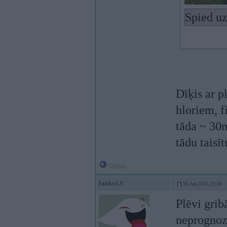
Spied uz
Dīķis ar p
hloriem, f
tāda ~ 30m
tādu taisīt
Offline
JankyLV
16. Jun 2022, 23:30
Plēvi grib
neprognoz