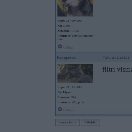
Kopš:
22. Nov 2004
No:
Zilupe
Ziņojumi:
10498
Braucu ar:
Latvijas veiksmes
stāstu
Offline
RenegadeX
27. Jun 2022, 09:28
filtri vism
Kopš:
23. Oct 2015
No:
Jelgava
Ziņojumi:
3448
Braucu ar:
e39, pc34
Offline
Jauna tēma
Atbildēt