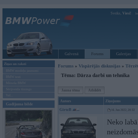
Sveiks,
Viesi!
Ie
Galvenā
Forums
Galerijas
Ziņas un raksti
Forums
»
Vispārējās diskusijas
»
Tērzē
BMW modeļu jaunumi
Tēma: Dārza darbi un tehnika
BMW testi
Mēneša BMW
Sērijveida tūnings
Jauna tēma
Atbildēt
Vel...
Autors
Ziņojums
Gadījuma bilde
GirtzB
16. Jun 2022, 20:32
Neko labāk
neizdomās