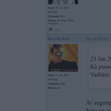
Kopš:
29. Jun 2007
No:
Rīga
Ziņojumi:
9264
Braucu ar:
Tenere 700 un
Procaliber
Offline
Horacijs_Keins
23. Jun 2022, 12:37
23 Jun 2
Kà power
Varbùtir
Kopš:
14. Oct 2004
No:
Rīga
Ziņojumi:
2484
Braucu ar:
Ar augstsp
žoga un ar