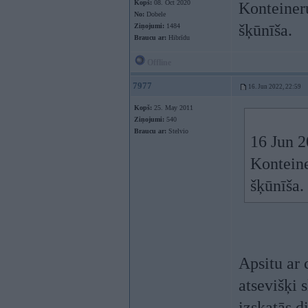
Kopš:
08. Oct 2020
Konteineru
No:
Dobele
šķūnīša.
Ziņojumi:
1484
Braucu ar:
Hibrīdu
Offline
7977
16. Jun 2022, 22:59
Kopš:
25. May 2011
Ziņojumi:
540
Braucu ar:
Stelvio
16 Jun 
Konteine
šķūnīša.
Apsitu ar
atsevišķi 
izskatās d