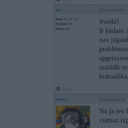
Offline
Aoc
25. Jun 2022, 13:11
Kopš:
23. Jan 2017
Sveiki!
Ziņojumi:
58
Ir kādam i
Braucu ar:
nav jāgaid
problēmas 
apgriezien
sastādīt r
hidraulika,
Offline
Modrs
26. Jun 2022, 21:28
Nu ja tev 
vismaz izp