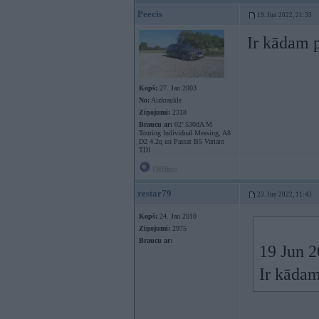
Peecis
19. Jun 2022, 21:33
Ir kādam p
Kopš:
27. Jan 2003
No:
Aizkraukle
Ziņojumi:
2318
Braucu ar:
02’ 530dA M
Touring Individual Messing, A8
D2 4.2q un Passat B5 Variant
TDI
Offline
restar79
23. Jun 2022, 11:43
Kopš:
24. Jan 2010
Ziņojumi:
2975
Braucu ar:
19 Jun 
Ir kādam