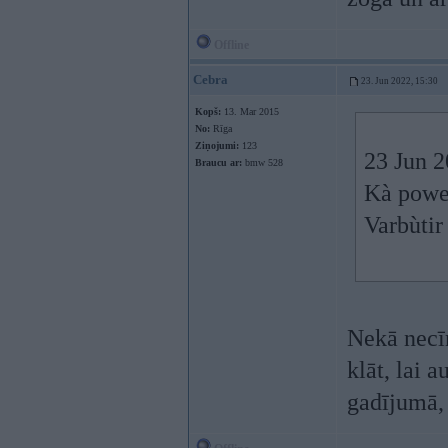
Offline
Cebra
23. Jun 2022, 15:30
Kopš:
13. Mar 2015
No:
Rīga
Ziņojumi:
123
23 Jun 2
Braucu ar:
bmw 528
Kà power
Varbùtir
Nekā necīn
klāt, lai 
gadījumā,