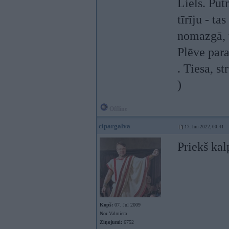
Liels. Put
tīrīju - t
nomazgā, t
Plēve para
. Tiesa, s
)
Offline
cipargalva
17. Jun 2022, 00:41
Priekš kal
Kopš:
07. Jul 2009
No:
Valmiera
Ziņojumi:
6752