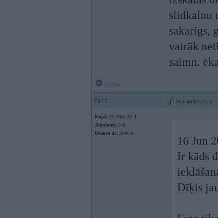
slidkalnu 
sakarīgs, 
vairāk net
saimn. ēka
Offline
7977
16. Jun 2022, 23:11
Kopš:
25. May 2011
Ziņojumi:
540
Braucu ar:
Stelvio
16 Jun 
Ir kāds 
ieklāšan
Dīķis jau