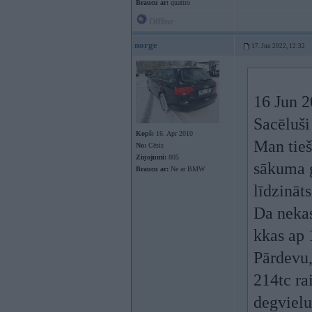
Braucu ar:
quattro
Offline
norge
17. Jun 2022, 12:32
16 Jun 
Sacēluši 
Kopš:
16. Apr 2010
Man tieš
No:
Cēsis
Ziņojumi:
805
sākuma g
Braucu ar:
Ne ar BMW
līdzināt
Da nekas
kkas ap 
Pārdevu,
214tc ra
degvielu