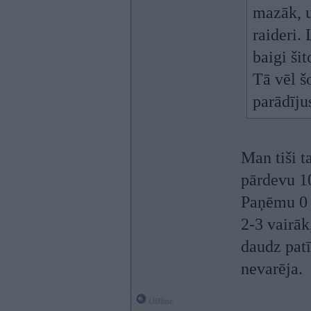
mazāk, un
raideri.
baigi šit
Tā vēl š
parādīju
Man tiši 
pārdevu 10
Paņēmu 0
2-3 vairāk
daudz pat
nevarēja.
Offline