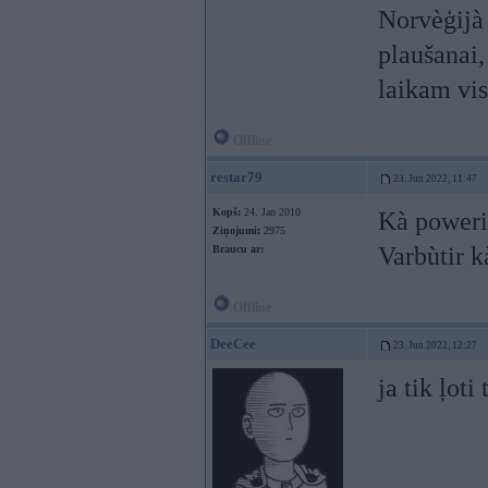
Norvèģijà 
plaušanai,
laikam vi
Offline
restar79
23. Jun 2022, 11:47
Kopš:
24. Jan 2010
Kà poweris
Ziņojumi:
2975
Varbùtir k
Braucu ar:
Offline
DeeCee
23. Jun 2022, 12:27
ja tik ļot