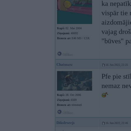
ka nepatīk
vispār tie
aizdomājie
Kopš:
02. Mar 2004
vajag droš
Ziņojumi:
40692
Braucu ar:
E46 M3 / C5X
"būves" p
Offline
Chainsaw
16. Jun 2022, 22:25
Pfe pie st
nemaz neva
Kopš:
28. Oct 2006
Ziņojumi:
6569
Braucu ar:
trimmeri
Offline
DiksIrseejs
16. Jun 2022, 22:46