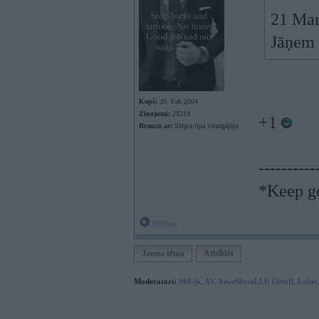
21 Mar
Jāņem 
Kopš:
20. Feb 2004
Ziņojumi:
28219
+1
Braucu ar:
Slēgta tipa visurgājēju
----------
*Keep go
Offline
Jauna tēma
Atbildēt
Moderatori:
968-jk
,
AV
,
AiwaShuraLLP
,
GirtzB
,
Lafter