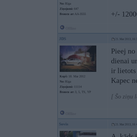
No:
Rīga
Ziņojumi:
647
+/- 120
Braucu ar:
AA-3555
Offline
JDS
21. Mar 2013, 16:
Pieej no 
dienai u
ir lietots
Kopš:
18. Mar 2012
Kapec ne
No:
Rīga
Ziņojumi:
11114
Braucu ar:
3, 5, TS, YP
[ Šo ziņu 
Offline
Sovis
21. Mar 2013, 16:
A, kāds 