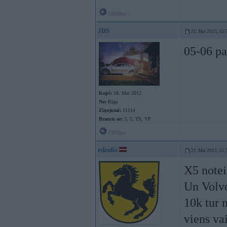
Offline
JDS
21. Mar 2013, 15:
05-06 pa
Kopš:
18. Mar 2012
No:
Rīga
Ziņojumi:
11114
Braucu ar:
3, 5, TS, YP
Offline
edzulis
21. Mar 2013, 15:
X5 notei
Un Volvo
10k tur 
viens va