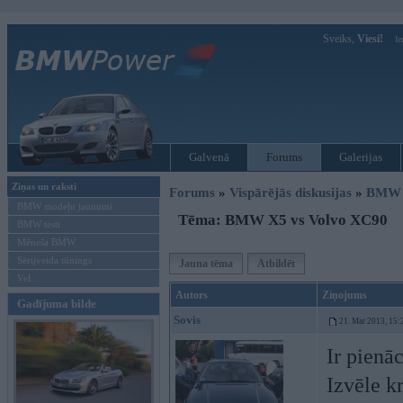
Sveiks,
Viesi!
Ie
Galvenā
Forums
Galerijas
Ziņas un raksti
Forums
»
Vispārējās diskusijas
»
BMW G
BMW modeļu jaunumi
Tēma: BMW X5 vs Volvo XC90
BMW testi
Mēneša BMW
Sērijveida tūnings
Jauna tēma
Atbildēt
Vel...
Autors
Ziņojums
Gadījuma bilde
Sovis
21. Mar 2013, 15:
Ir pienāc
Izvēle kr