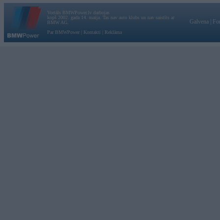
Vortāls BMWPower.lv darbojas
kopš 2002. gada 14. maija. Tas nav auto klubs un nav saistīts ar
Galvena
|
Fo
BMW AG.
Par BMWPower
|
Kontakti
|
Reklāma