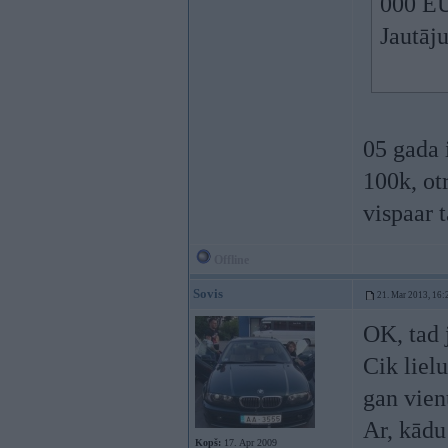
000 EU
Jautāju
05 gada 
100k, ot
vispaar 
Offline
Sovis
21. Mar 2013, 16:
OK, tad 
Cik lielu
gan vien
Ar, kādu
Kopš:
17. Apr 2009