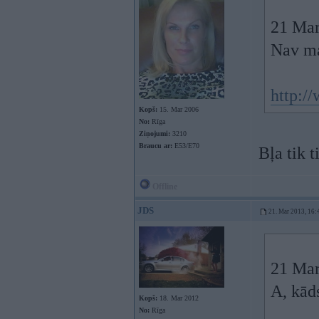
21 Mar
Nav ma
http:/
Kopš:
15. Mar 2006
No:
Rīga
Ziņojumi:
3210
Braucu ar:
E53/E70
Bļa tik t
Offline
JDS
21. Mar 2013, 16:
21 Mar
A, kād
Kopš:
18. Mar 2012
No:
Rīga