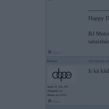
5.7l
----------
Happy Dr
RJ Motor
sataisīsi
Offline
Rollout
21. Mar 2013, 16:
It kā kā
Kopš:
05. May 2005
Ziņojumi:
365
Braucu ar:
OOOO
Offline