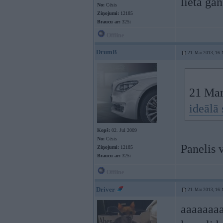
lieta ga
No:
Cēsis
Ziņojumi:
12185
Braucu ar:
325i
Offline
DrumB
21. Mar 2013, 16:
21 Mar
ideālā 
Kopš:
02. Jul 2009
No:
Cēsis
Panelis 
Ziņojumi:
12185
Braucu ar:
325i
Offline
Driver
21. Mar 2013, 16:
aaaaaaaa