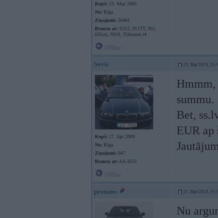
Kopš:
13. May 2002
No:
Rīga
Ziņojumi:
56481
Braucu ar:
S212, 911TT, 951,
635csi, NSX, Tillotson t4
Offline
Sovis
21. Mar 2013, 15:
Hmmm, nu
summu.
Bet, ss.
EUR ap 
Kopš:
17. Apr 2009
Jautājum
No:
Rīga
Ziņojumi:
647
Braucu ar:
AA-3555
Offline
protams
21. Mar 2013, 15:
Nu argum