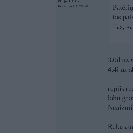
Ziņojumi:
11114
Patēriņ
Braucu ar:
3, 5, TS, YP
tas pat
Tas, k
3.0d uz s
4.4i uz 
rupjis re
labu gaaz
Neaizmir
Reku aug