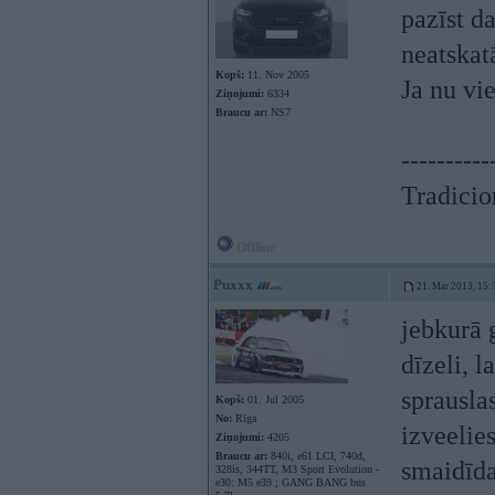
pazīst d
neatskat
Kopš:
11. Nov 2005
Ja nu vi
Ziņojumi:
6334
Braucu ar:
NS7
----------
Tradicion
Offline
Puxxx
21. Mar 2013, 15:
jebkurā 
dīzeli, 
sprauslas
Kopš:
01. Jul 2005
No:
Rīga
izveelie
Ziņojumi:
4205
Braucu ar:
840i, e61 LCI, 740d,
smaidīd
328is, 344TT, M3 Sport Evolution -
e30: M5 e39 ; GANG BANG bus