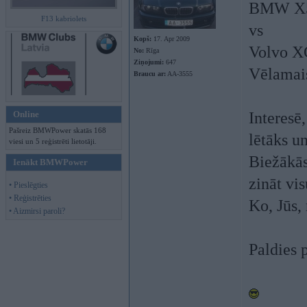
BMW X5 (
F13 kabriolets
vs
Kopš:
17. Apr 2009
Volvo XC
No:
Rīga
Ziņojumi:
647
Vēlamais
Braucu ar:
AA-3555
Online
Interesē,
Pašreiz BMWPower skatās 168
lētāks un
viesi un 5 reģistrēti lietotāji.
Biežākās
Ienākt BMWPower
zināt vi
• Pieslēgties
• Reģistrēties
Ko, Jūs,
• Aizmirsi paroli?
Paldies