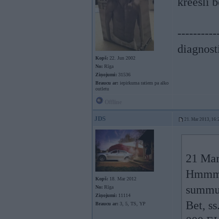
kreesli 
----------
diagnost
Kopš:
22. Jun 2002
No:
Rīga
Ziņojumi:
31536
Braucu ar:
iepirkuma ratiem pa alko
outletu
Offline
JDS
21. Mar 2013, 16:
21 Mar
Hmmm, 
Kopš:
18. Mar 2012
summu
No:
Rīga
Ziņojumi:
11114
Bet, s
Braucu ar:
3, 5, TS, YP