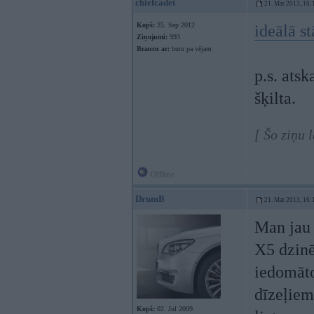
chiefcadet
21. Mar 2013, 16:
Kopš:
25. Sep 2012
ideālā s
Ziņojumi:
993
Braucu ar:
buru pa vējam
p.s. ats
šķilta.
[ Šo ziņu 
Offline
DrumB
21. Mar 2013, 16:
Man jau 
X5 dzinē
iedomāto
dīzeļiem
Kopš:
02. Jul 2009