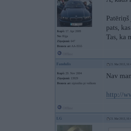
Patēriņš 
pats, kas
Kopš:
17. Apr 2009
Tas, ka 
No:
Rīga
Ziņojumi:
647
Braucu ar:
AA-3555
Offline
Fandulis
21. Mar 2013, 16:
Kopš:
29. Nov 2004
Nav mans
Ziņojumi:
13929
Braucu ar:
sipisnīku pi vuškom
http://
Offline
LG
21. Mar 2013, 16: