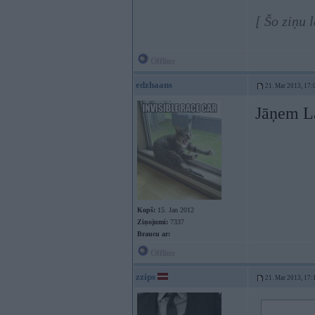
[ Šo ziņu 
Offline
edzhaans
21. Mar 2013, 17:
Jāņem L
Kopš:
15. Jan 2012
Ziņojumi:
7337
Braucu ar:
Offline
zzips
21. Mar 2013, 17: