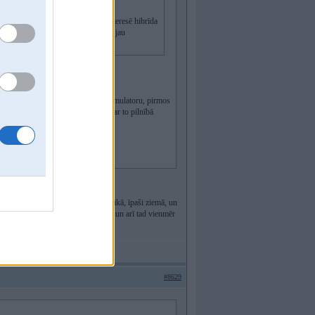
rat teikt par uzticamību, īpaši interesē hibrīda
i par 25 000 €, ja Noliktaavē var jau
a - būs nosēdies. tas ar normālu akumulatoru, pirmos
 Tagad bagāžniekā stāv boosteris - ar to pilnībā
ar mierīgi izlādēties pāris dienu laikā, īpaši ziemā, un
kādas problēmas ar imobilaizatoru, un arī tad vienmēr
kā ar BMW.
#8629