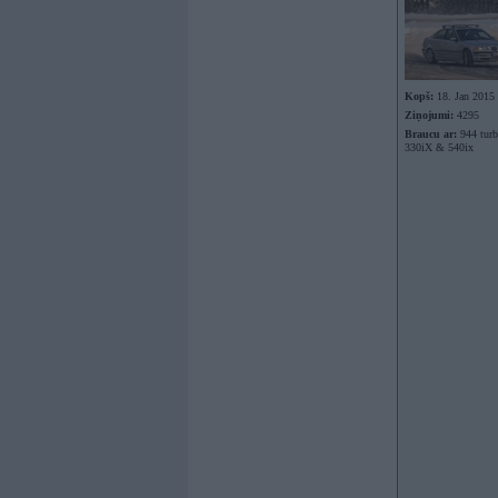
Kopš:
18. Jan 2015
Ziņojumi:
4295
Braucu ar:
944 tur
330iX & 540ix