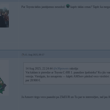
Par Toyota tādus jautājumus neuzdod.
kapēc tādas cenas? Tapēc ka mega
15. Aug 2025, 09:57
14 Aug 2025, 22:24:44
@e36powers
rakstīja:
Vai kādam ir pieredze ar Toyota C-HR 1. paaudzes īpašnieku? Ko jūs varat 
versija. Vienīgais, ko nesaprotu — kāpēc AMServ pārdod veco virsbūvi pa
par 28 900 €.
Ja Amserv tirgo veco paaudzi pa 25kEUR un Tu par to interesējies, tad jau 