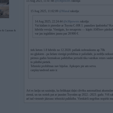
15 Aug 2025, 11:47:48
@e36powers
rakstīja:
15 Aug 2025, 11:02:09
@Maxal
rakstīja:
14 Aug 2025, 22:24:44
@e36powers
rakstīja:
Vai kādam ir pieredze ar Toyota C-HR 1. paaudzes īpašnieku? Ko jū
hibrīda versija. Vienīgais, ko nesaprotu — kāpēc AMServ pārdod 
bo & Cayman &
var jau iegādāties jaunu par 28 900 €.
tiek lietots 1.8 hibrīds no 12.2020. pašlaik nobraukums ap 70k
no gļukiem - pa lielam vienīgā problēma ir pašizlāde, ja nedēļu nekus
pirmos gadus bezmaksas palīdzības periodā tika vairākas reizes saukts 
to pilnībā pietiek.
Tehniski problēmas nav bijušas. Apkopes pie am serva.
carplay/android auto ir.
Arī es lasīju un uzzināju, ka lielākajai daļai cilvēku automašīnai akumulato
ziemā, un tas notiek pat ar jaunām Toyotām ap 2022.–2023. gadu. Vēl sak
arī tad vienmēr jāizsauc tehniskā palīdzība. Vienkārši negribas nopirkt