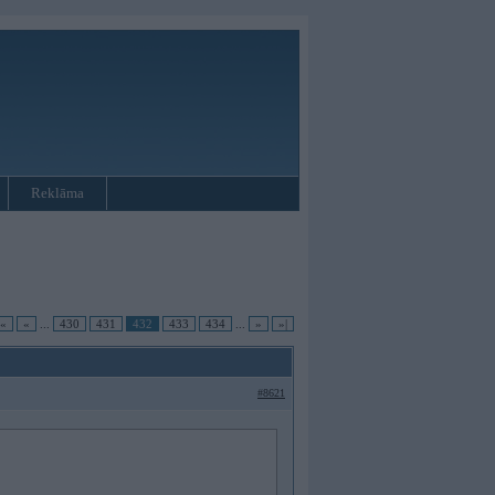
Reklāma
|«
«
...
430
431
432
433
434
...
»
»|
#8621