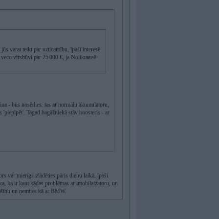
s varat teikt par uzticamību, īpaši interesē
veco virsbūvi par 25 000 €, ja Noliktaavē
tina - būs nosēdies. tas ar normālu akumulatoru,
'piepīpēt'. Tagad bagāžniekā stāv boosteris - ar
rs var mierīgi izlādēties pāris dienu laikā, īpaši
a, ka ir kaut kādas problēmas ar imobilaizatoru, un
 mašīnu un ņemties kā ar BMW.