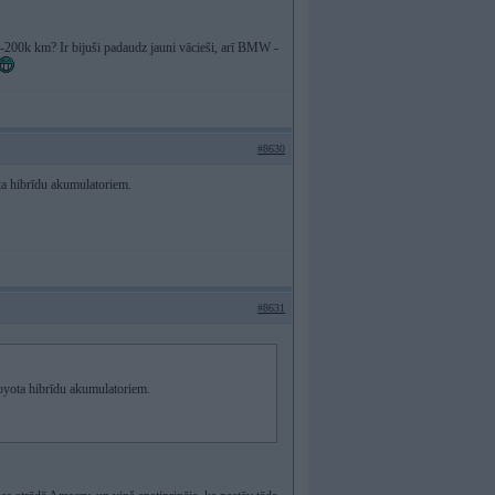
00k km? Ir bijuši padaudz jauni vācieši, arī BMW -
#8630
ota hibrīdu akumulatoriem.
#8631
 Toyota hibrīdu akumulatoriem.