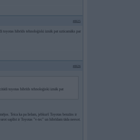
#8625
 toyotas hibrīds tehnoloģiski iznāk pat uzticamāks par
#8626
tādi toyotas hibrīds tehnoloģiski iznāk pat
ēmējos. Teica ka pa lielam, jebkurš Toyotas benzīns ir
arot saplīst ir Toyotas "v-tec" un hibrīdam tāda neesot.