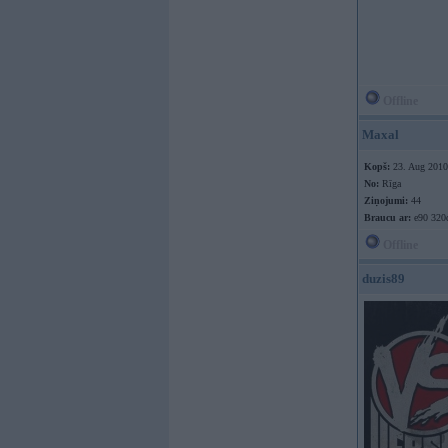
Offline
Maxal
Kopš:
23. Aug 2010
No:
Rīga
Ziņojumi:
44
Braucu ar:
e90 320
Offline
duzis89