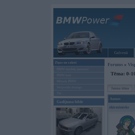
Galvenā
Ziņas un raksti
Forums
»
Vis
BMW modeļu jaunumi
Tēma: 0-10
BMW testi
Mēneša BMW
Sērijveida tūnings
Jauna tēma
Vel...
Autors
Gadījuma bilde
shirminieks