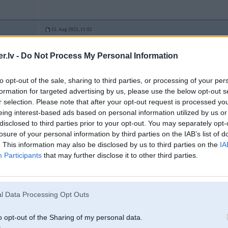
15. Aug 2025, 11:02
.lv -
Do Not Process My Personal Information
14 Aug 2025, 22:24:44
@e36powers
rakstīja:
Vai kādam ir pieredze ar Toyota C-HR 1. paaudzes īpašnieku? Ko jūs varat 
d
versija. Vienīgais, ko nesaprotu — kāpēc AMServ pārdod veco virsbūvi pa
to opt-out of the sale, sharing to third parties, or processing of your per
par 28 900 €.
formation for targeted advertising by us, please use the below opt-out s
r selection. Please note that after your opt-out request is processed y
eing interest-based ads based on personal information utilized by us or
tiek lietots 1.8 hibrīds no 12.2020. pašlaik nobraukums ap 70k
disclosed to third parties prior to your opt-out. You may separately opt-
no gļukiem - pa lielam vienīgā problēma ir pašizlāde, ja nedēļu nekustina - 
bezmaksas palīdzības periodā tika vairākas reizes saukts 'piepīpēt'. Tagad bagā
losure of your personal information by third parties on the IAB’s list of
Tehniski problēmas nav bijušas. Apkopes pie am serva.
. This information may also be disclosed by us to third parties on the
IA
carplay/android auto ir.
Participants
that may further disclose it to other third parties.
15. Aug 2025, 11:47
l Data Processing Opt Outs
15 Aug 2025, 11:02:09
@Maxal
rakstīja:
o opt-out of the Sharing of my personal data.