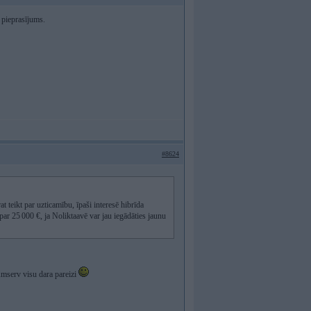
 pieprasījums.
#8624
teikt par uzticamību, īpaši interesē hibrīda
r 25 000 €, ja Noliktaavē var jau iegādāties jaunu
Amserv visu dara pareizi