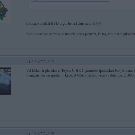
Inchcape ne tikai BYD tirgo, bet arī citus auto:
BMW
Šeit vismaz var redzēt auto modeli, nevis pieņemt, ka tas, kas ir zem pikseļ
14. Aug 2025, 22:24
Vai kādam ir pieredze ar Toyota C-HR 1. paaudzes īpašnieku? Ko jūs varat teik
Vienīgais, ko nesaprotu — kāpēc AMServ pārdod veco virsbūvi par 25 000 €, 
15. Aug 2025, 07:38