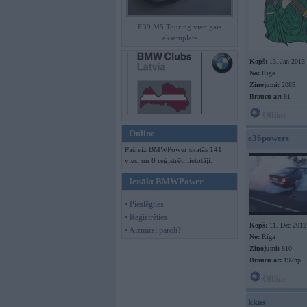
E39 M5 Touring vienīgais
eksemplārs
Kopš:
13. Jan 2013
No:
Rīga
Ziņojumi:
2085
Braucu ar:
81
Offline
Online
e36powers
Pašreiz BMWPower skatās 141
viesi un 8 reģistrēti lietotāji.
Ienākt BMWPower
• Pieslēgties
• Reģistrēties
Kopš:
11. Dec 2012
• Aizmirsi paroli?
No:
Rīga
Ziņojumi:
810
Braucu ar:
192hp
Offline
kkas