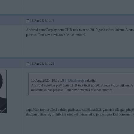
15. Aug 2025, 10:18
Android auto/Carplay tiem CHR nāk tikai no 2019.gada vidus laikam. A citādi
parasto. Tam nav nevienas siksnas motorā.
15. Aug 2025, 10:26
15 Aug 2025, 10:18:58
@DiksIrseejs
rakstīja:
Android auto/Carplay tiem CHR nāk tikai no 2019.gada vidus laikam. A ci
uzticamāks par parasto. Tam nav nevienas siksnas motorā.
Jap. Man toyota dīlerī vairāki pazīstami cilvēki strādā, gan servisā, gan pieņ
diezgan uzticams, un hibrīds esot vēl uzticamāks, jo vienīgais kas benzīnam v