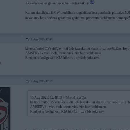
Aķa izlādēšanās garantijas auto nedēļas laikā ir
Kuram akutālajam BMW modelim ir sagaidāma liela ņemšanās pirmajos 100-2
nekad nav bijis neviens garantijas gadījums, par citām problēmam nerunājot
15. Aug 2025, 12:48
kā teica 'autoSOS'veidīgie - ļoti liels izsaukumu skaits ir uz nosēdušies Toy
AMSERVā - viss ir ok, testus viss iziet bez problēmām.
Runājot ar kolēģi kam KIA hibrīds - tur šāds joks nav.
d
15. Aug 2025, 12:59
15 Aug 2025, 12:48:53
@Maxal
rakstīja:
kā teica 'autoSOS'veidīgie - ļoti liels izsaukumu skaits ir uz nosēdušies
AMSERVā - viss ir ok, testus viss iziet bez problēmām.
Runājot ar kolēģi kam KIA hibrīds - tur šāds joks nav.