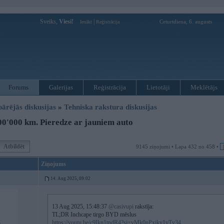
Sveiks,
Viesi!
|
Ceturtdiena, 6. augusts
Ienākt
Reģistrācija
Forums
Galerijas
Reģistrācija
Lietotāji
Meklētājs
pārējās diskusijas
»
Tehniska rakstura diskusijas
0'000 km. Pieredze ar jauniem auto
Atbildēt
9145 ziņojumi • Lapa 432 no 458 •
Ziņojums
14. Aug 2025, 09:02
13 Aug 2025, 15:48:37
@casivupi
rakstīja:
TL;DR Inchcape tirgo BYD mēslus
https://youtu.be/c9Ikn1tndR4?si=vMk0nPxjky1vTv34