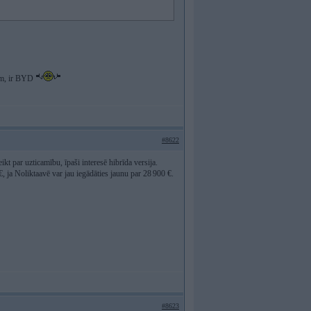
iem, ir BYD
#8622
t par uzticamību, īpaši interesē hibrīda versija.
ja Noliktaavē var jau iegādāties jaunu par 28 900 €.
#8623