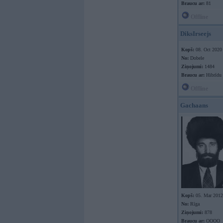
Braucu ar:
81
Offline
DiksIrseejs
Kopš:
08. Oct 2020
No:
Dobele
Ziņojumi:
1484
Braucu ar:
Hibrīdu
Offline
Gachaans
Kopš:
05. Mar 2012
No:
Rīga
Ziņojumi:
878
Braucu ar:
OOOO