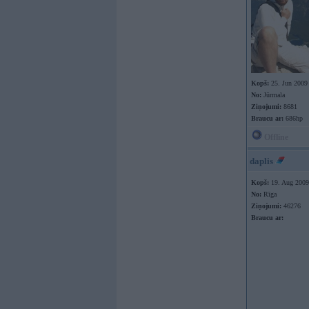
Kopš:
25. Jun 2009
No:
Jūrmala
Ziņojumi:
8681
Braucu ar:
686hp
Offline
daplis
Kopš:
19. Aug 2009
No:
Rīga
Ziņojumi:
46276
Braucu ar: