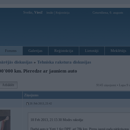
Sveiks,
Viesi!
|
Ceturtdiena, 6. augusts
Ienākt
Reģistrācija
Forums
Galerijas
Reģistrācija
Lietotāji
Meklētājs
pārējās diskusijas
»
Tehniska rakstura diskusijas
0'000 km. Pieredze ar jauniem auto
Atbildēt
9145 ziņojumi • Lapa 9 
Ziņojums
20. Feb 2013, 23:42
18 Feb 2013, 21:15:30 Modrs rakstīja:
Darbā auto ir Yetti 1,6cr DPF. arī 78k km. Pirms jaunā gada pārkrāsotas a