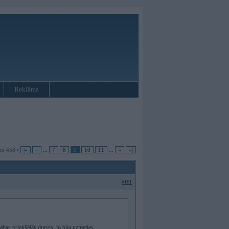
Reklāma
no 458 •
|«
«
...
7
8
9
10
11
...
»
»|
#161
bas priekšējās durvis, jo bija uzmeties