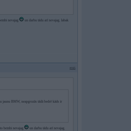
 bembi nevajag
un darbu tādu arī nevajag. labak
#165
ktu jaunu BMW, neapgrozās tādā bedrē kāds ir
h to bembi nevajag
un darbu tādu arī nevajag.