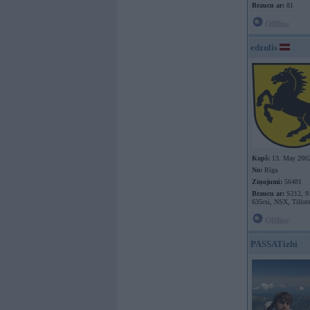
Braucu ar:
81
Offline
edzulis
Kopš:
13. May 200
No:
Rīga
Ziņojumi:
56481
Braucu ar:
S212, 9
635csi, NSX, Tillot
Offline
PASSATizhi