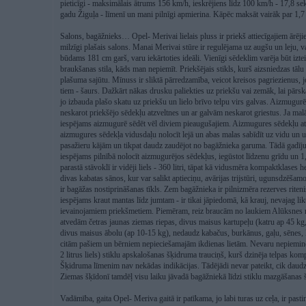
pieticīgi - maksimālais ātrums 156 km/h, ieskrējiens līdz 100 km/h - 17,8 se
gadu Žiguļa - līmenī un mani pilnīgi apmierina. Kāpēc maksāt vairāk par 1,
Salons, bagāžnieks… Opel- Merivai lielais pluss ir priekš attiecīgajiem ārē
milzīgi plašais salons. Manai Merivai stūre ir regulējama uz augšu un leju, va
būdams 181 cm garš, varu iekārtoties ideāli. Vienīgi sēdeklim varēja būt izteik
braukšanas stila, kāds man nepiemīt. Priekšējais stikls, kurš aizsniedzas tālu 
plašuma sajūtu. Mīnuss ir sliktā pārredzamība, veicot kreisos pagriezienus, jo a
tiem - šaurs. Dažkārt nākas drusku paliekties uz priekšu vai zemāk, lai pārska
jo izbauda plašo skatu uz priekšu un lielo brīvo telpu virs galvas. Aizmugurē v
neskarot priekšējo sēdekļu atzveltnes un ar galvām neskarot griestus. Ja mal
iespējams aizmugurē sēdēt vēl diviem pieaugušajiem. Aizmugures sēdekļu at
aizmugures sēdekļa vidusdaļu nolocīt lejā un abas malas sabīdīt uz vidu un u
pasažieru kājām un tikpat daudz zaudējot no bagāžnieka garuma. Tādā gadījum
iespējams pilnībā nolocīt aizmugurējos sēdekļus, iegūstot līdzenu grīdu un 1
parastā stāvoklī ir vidēji liels - 360 litri, tāpat kā vidusmēra kompaktklases h
divas kabatas sānos, kur var salikt aptieciņu, avārijas trijstūri, ugunsdzēš
ir bagāžas nostiprināšanas tīkls. Zem bagāžnieka ir pilnizmēra rezerves riteni
iespējams kraut mantas līdz jumtam - ir tikai jāpiedomā, kā krauj, nevajag li
ievainojamiem priekšmetiem. Piemēram, reiz braucām no laukiem Alūksnes raj
atvedām četras jaunas ziemas riepas, divus maisus kartupeļu (katru ap 45 k
divus maisus ābolu (ap 10-15 kg), nedaudz kabačus, burkānus, gaļu, sēnes, 
citām pašiem un bērniem nepieciešamajām ikdienas lietām. Nevaru nepiemin
2 litrus liels) stiklu apskalošanas šķidruma trauciņš, kurš dzinēja telpas ko
Šķidruma līmenim nav nekādas indikācijas. Tādējādi nevar pateikt, cik daudz š
Ziemas šķīdonī tamdēļ visu laiku jāvadā bagāžniekā līdzi stiklu mazgāšanas š
Vadāmība, gaita Opel- Meriva gaitā ir patīkama, jo labi turas uz ceļa, ir pas