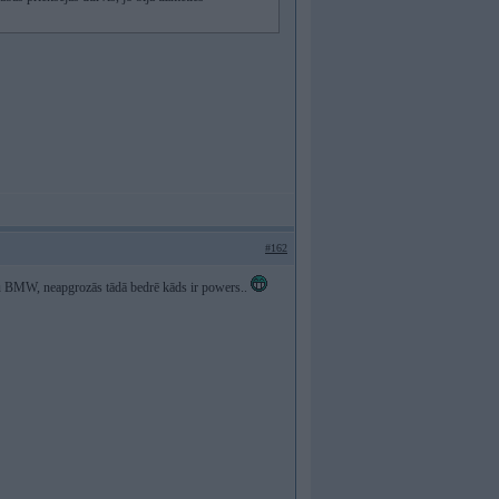
#162
nu BMW, neapgrozās tādā bedrē kāds ir powers..