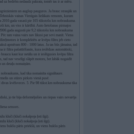
ad uz bedrēm nedaudz pakrata, tomēr tas ir ar mēru.
 apgriezieniem un augšup pauguros. Ja brauc straujāk un
. Tehniskās vainas Vienīgais lielākais remonts, kuram
iņa 2010.gada vasarā pie 105 tūkstošu km nobraukuma.
ši km, un viss ir kārtībā. Auto lietošanas pirmajos
ļ 2006.gada augustā pie 9,2 tūkstošu km nobraukuma
. Pēc tam vaina vairs nav likusi par sevi manīt. Viena
dīzeļmotors ir komplektēts ar kvēpu filtru jeb cieto
- maksā apmēram 800 - 1000 latus. Ja tas būs jāmaina, tad
 ir filtra pašattīrīšanās, kura ieslēdzas automātiski,
 braucu kaut kur netālu un ir ieslēgusies kvēpu filtra
es, tad nav veselīgi slāpēt motoru, bet labāk nogaidīt
em un detaļu nomaiņām.
 nobraukums, kad tika nomainīta signāltaure.
melis un stūres pirksts vienā pusē.
rī divas kvēlsveces. 5. Pie 98 tūkst.km nobraukuma tika
ski, jo tie bija deformējušies un riepas vairs nevarēja
diena sensors.
u kluči (kluči nokalpoja ļoti ilgi).
u kluči (kluči nokalpoja ļoti ilgi).
iens bukšu pāris priekšā, un viens bukšu pāris