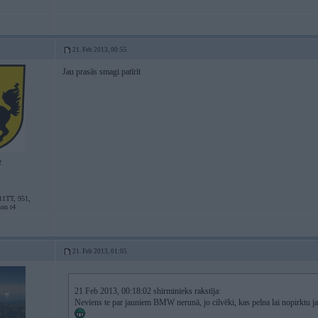
21. Feb 2013, 00:55
Jau prasās smagi patīrīt
2
11TT, 951,
son t4
21. Feb 2013, 01:05
21 Feb 2013, 00:18:02 shirminieks rakstīja:
Neviens te par jauniem BMW nerunā, jo cilvēki, kas pelna lai nopirktu 