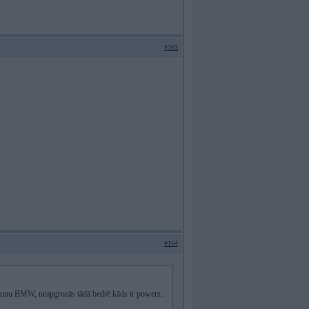
#163
#164
jaunu BMW, neapgrozās tādā bedrē kāds ir powers..