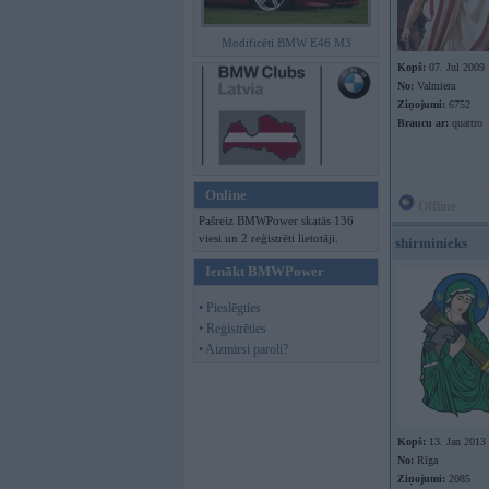
Modificēti BMW E46 M3
Kopš:
07. Jul 2009
No:
Valmiera
Ziņojumi:
6752
Braucu ar:
quattro
Online
Offline
Pašreiz BMWPower skatās 136
viesi un 2 reģistrēti lietotāji.
shirminieks
Ienākt BMWPower
• Pieslēgties
• Reģistrēties
• Aizmirsi paroli?
Kopš:
13. Jan 2013
No:
Rīga
Ziņojumi:
2085