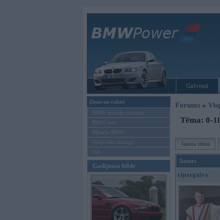
Galvenā
Ziņas un raksti
Forums
»
Vis
BMW modeļu jaunumi
Tēma: 0-10
BMW testi
Mēneša BMW
Sērijveida tūnings
Jauna tēma
Vel...
Autors
Gadījuma bilde
cipargalva