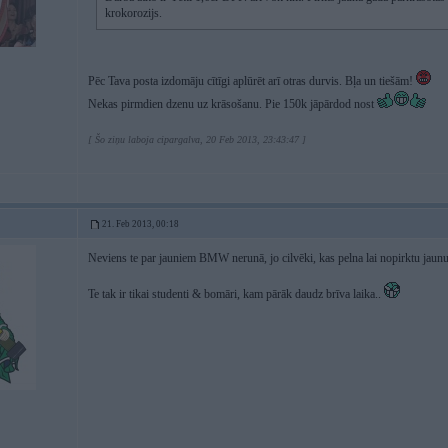
krokorozijs.
Pēc Tava posta izdomāju cītīgi aplūrēt arī otras durvis. Bļa un tiešām!
Nekas pirmdien dzenu uz krāsošanu. Pie 150k jāpārdod nost
[ Šo ziņu laboja cipargalva, 20 Feb 2013, 23:43:47 ]
21. Feb 2013, 00:18
Neviens te par jauniem BMW nerunā, jo cilvēki, kas pelna lai nopirktu jau
Te tak ir tikai studenti & bomāri, kam pārāk daudz brīva laika..