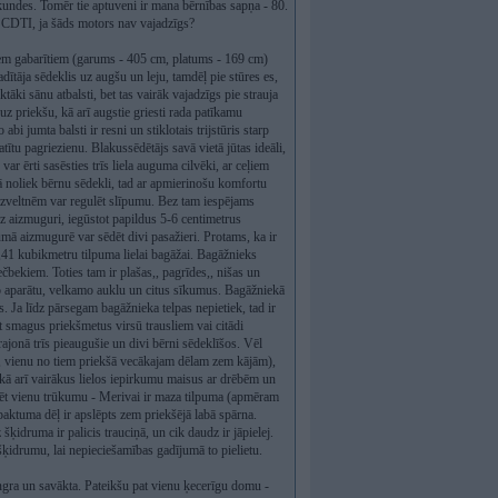
kundes. Tomēr tie aptuveni ir mana bērnības sapņa - 80.
7 CDTI, ja šāds motors nav vajadzīgs?
jiem gabarītiem (garums - 405 cm, platums - 169 cm)
dītāja sēdeklis uz augšu un leju, tamdēļ pie stūres es,
tāki sānu atbalsti, bet tas vairāk vajadzīgs pie strauja
uz priekšu, kā arī augstie griesti rada patīkamu
bi jumta balsti ir resni un stiklotais trijstūris starp
tītu pagriezienu. Blakussēdētājs savā vietā jūtas ideāli,
ar ērti sasēsties trīs liela auguma cilvēki, ar ceļiem
ā noliek bērnu sēdekli, tad ar apmierinošu komfortu
zveltnēm var regulēt slīpumu. Bez tam iespējams
z aizmuguri, iegūstot papildus 5-6 centimetrus
ā aizmugurē var sēdēt divi pasažieri. Protams, ka ir
,41 kubikmetru tilpuma lielai bagāžai. Bagāžnieks
ečbekiem. Toties tam ir plašas,, pagrīdes,, nišas un
amo aparātu, velkamo auklu un citus sīkumus. Bagāžniekā
s. Ja līdz pārsegam bagāžnieka telpas nepietiek, tad ir
kt smagus priekšmetus virsū trausliem vai citādi
onā trīs pieaugušie un divi bērni sēdeklīšos. Vēl
g, vienu no tiem priekšā vecākajam dēlam zem kājām),
kā arī vairākus lielos iepirkumu maisus ar drēbēm un
ēt vienu trūkumu - Merivai ir maza tilpuma (apmēram
mpaktuma dēļ ir apslēpts zem priekšējā labā spārna.
ķidruma ir palicis trauciņā, un cik daudz ir jāpielej.
ķidrumu, lai nepieciešamības gadījumā to pielietu.
tingra un savākta. Pateikšu pat vienu ķecerīgu domu -