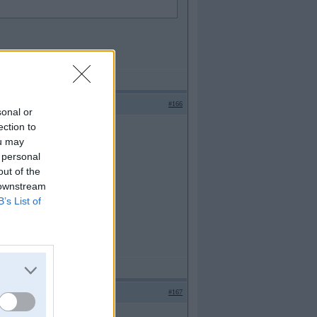
#166
sonal or
ection to
ou may
 personal
out of the
 downstream
B’s List of
#167