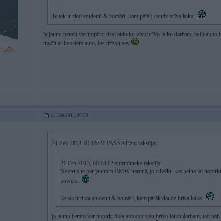
Te tak ir tikai studenti & bomāri, kam pārāk daudz brīva laika..
ja jaunu bembi var nopirkt tikai atdodot visu brīvo laiku darbam, tad nah to
močīt ar lietotiem auto, bet dzīvot sev
21. Feb 2013, 06:59
21 Feb 2013, 01:05:21 PASSATizhi rakstīja:
21 Feb 2013, 00:18:02 shirminieks rakstīja:
Neviens te par jauniem BMW nerunā, jo cilvēki, kas pelna lai nopir
powers..
Te tak ir tikai studenti & bomāri, kam pārāk daudz brīva laika..
ja jaunu bembi var nopirkt tikai atdodot visu brīvo laiku darbam, tad na