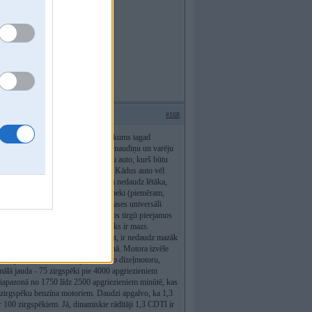
#168
Opel- Meriva 1,3 CDTI. Auto nobraukums tagad
uto? Tāpēc, ka biju drusku iekrājis naudiņu un varēju
ingu. Par minēto summu gribējās tādu auto, kurš būtu
restiža apsvērumiem nebija nozīmes. Kādus auto vēl
- Getz, Volkswagen- Polo), būdama nedaudz lētāka,
em ir par mazu. Kompaktklases hečbeki (piemēram,
vā mazāk vietas salonā. Kompaktklases universāli
. Sakarā ar to es aplūkoju nedaudzos tirgū pieejamos
dītāji ir salona centrā un bagāžnieks ir mazs.
ais novietojums. Fiat- Idea, manuprāt, ir nedaudz mazāk
 Picasso tolaik vēl nebija pārdošanā. Motora izvēle
trīsarpus mēnešus. Izvēlējos mazāko dīzeļmotoru,
imālā jauda - 75 zirgspēki pie 4000 apgriezieniem
diapazonā no 1750 līdz 2500 apgriezieniem minūtē, kas
125 zirgspēku benzīna motoriem. Daudzi apgalvo, ka 1,3
ar 100 zirgspēkiem. Jā, dinamiskie rādītāji 1,3 CDTI ir