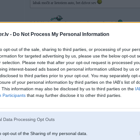
labak močīt ar lietotiem auto, bet dzīvot sev
aahahahahhaah
dzīvot sev ir sēdēt powerā? no shit?
.lv -
Do Not Process My Personal Information
21. Feb 2013, 08:18
to opt-out of the sale, sharing to third parties, or processing of your per
formation for targeted advertising by us, please use the below opt-out s
Spama topika iemītniekiem noteikti
r selection. Please note that after your opt-out request is processed y
eing interest-based ads based on personal information utilized by us or
disclosed to third parties prior to your opt-out. You may separately opt-
losure of your personal information by third parties on the IAB’s list of
. This information may also be disclosed by us to third parties on the
IA
Participants
that may further disclose it to other third parties.
l Data Processing Opt Outs
21. Feb 2013, 08:30
o opt-out of the Sharing of my personal data.
LC 120 07. gada.