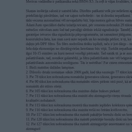
Merivas vadāmība ir patīkamāka nekā BMW-X5. Ja ceļš ir vājas kvalitātes, t
Skaņas izolācija salonā ir samērā laba. Dīzelītis patīkami velk pie nelieliem
priekšlaicīgi pārslēdzas, tad var sajust turbobedri - tas tā drusku nepatīkami
tāda vecuma automašīnai vēl nevajadzētu būt, bija motora galvas blīves ma
Adam Auto speciālisti darbu izdarīja teicami, pēc remonta nobraukti 29 tūksto
mēnešos stāvošam auto šad tad patvaļīgi slēdzās iekšā signalizācija. Tamdē
garantijas ietvaros tika signalizācija pārprogrammēta, tai samazinot jūtīgumu
konstruktīva lieta, kas man savā auto nepatīk un ko nezināju pērkot, ir tā, ka 
daļiņu jeb DPF filtru. Šis filtrs nodrošina tīrāku izplūdi, taču ir ļoti dārgs 
liela daļa ekonomijas no dīzeļdegvielas lietošanas būs vējā. Turklāt nepatīkama
ilgst 10-15 minūtes un kuru neesot veselīgi pārtraukt. Tad sanāk tā: ja ar auto
pašattīrīšanās, tad, nonākot galamērķī, ja filtra pašattīrīšanās nav vēl beigusi
pašattīrīšanās automātisku noslēgumu. Tās ir neērtības! Par citiem remonti
1. Bieži mainītas dažādas lampiņas.
2. Dilstošo detaļu nomaiņas sākās 2009.gadā, kad tika sasniegts 77 tūkst.km
3. Pie 78 tūkst.km nobraukuma nomainīta ģeneratora siksna, ģeneratora skrie
4. Pie 90 tūkst.km nobraukuma tika nomainīts stūres pirksts otrā pusē, kā a
nomainīti abi stūres stieņi.
6. Pie 105 tūkst.km nobraukuma tika mainītas dažas bukses piekarē.
7. Pie 111 tūkst.km nobraukuma tika mainīti abu aizmugurējo riteņu tērauda di
kvalitatīvi nobalansēt.
8. Pie 115 tūkst.km nobraukuma motorā tika mainīts ieplūdes kolektora spie
9. Pie 116 tūkst.km nobraukuma tika mainīta trešā no četrām kvēlsvecēm.
10. Pie 117 tūkst.km nobraukuma tika mainīti pakaļējie bremžu diski un bremž
11. Pie 120 tūkst.km nobraukuma tika mainīti priekšējie bremžu diski un bremž
12. Pie 127 tūkst.km nobraukuma tika mainīti aizmugurējie amortizatori un v
aizmugurē.