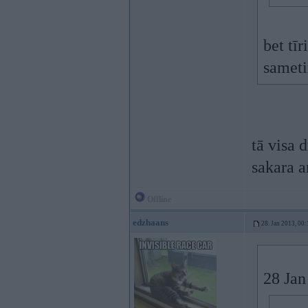
bet tīr
sameti
tā visa 
sakara a
Offline
edzhaans
28. Jan 2013, 00:
28 Jan