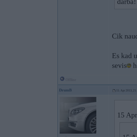
darba
Cik naud
Es kad u
sevis
h
Offline
DrumB
15. Apr 2013, 21
15 Apr