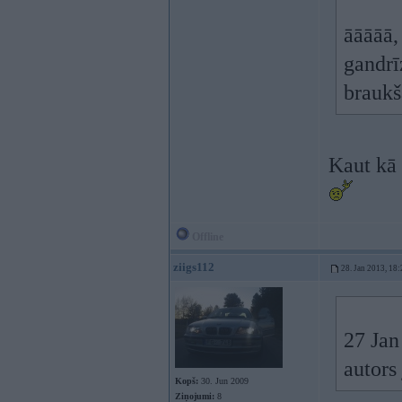
āāāāā,
gandrī
braukš
Kaut kā 
Offline
ziigs112
28. Jan 2013, 18:
27 Jan
autors
Kopš:
30. Jun 2009
Ziņojumi:
8