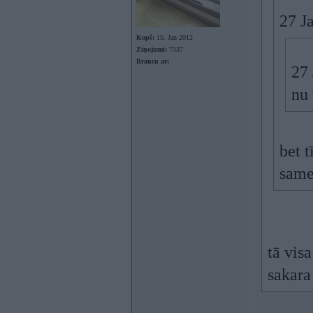
27 J
Kopš:
15. Jan 2012
Ziņojumi:
7337
Braucu ar:
27 
nu 
bet t
samet
tā vis
sakara