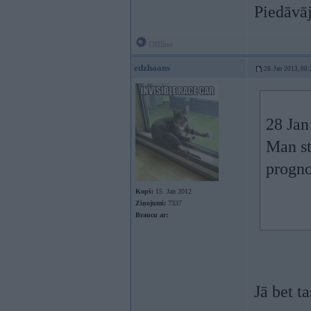
Piedāvāj
Offline
edzhaans
28. Jan 2013, 00:
28 Jan
Man st
progno
Kopš:
15. Jan 2012
Ziņojumi:
7337
Braucu ar:
Jā bet t