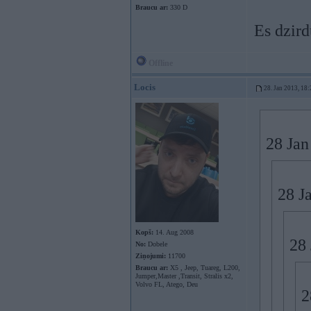
Braucu ar:
330 D
Es dzird
Offline
Locis
28. Jan 2013, 18:
28 Jan
28 J
Kopš:
14. Aug 2008
28 
No:
Dobele
Ziņojumi:
11700
Braucu ar:
X5 , Jeep, Tuareg, L200,
Jumper,Master ,Transit, Stralis x2,
Volvo FL, Atego, Deu
2