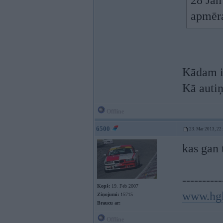
28 Jan
apmēra
Kādam ir
Kā autiņ
Offline
6500
23. Mar 2013, 22
kas gan 
----------
Kopš:
19. Feb 2007
www.hg
Ziņojumi:
15715
Braucu ar:
Offline