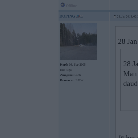
Offline
DOPING
28. Jan 2013, 00:
28 Jan
28 J
Kopš:
09. Sep 2005
No:
Rīga
Man 
Ziņojumi:
5436
Braucu ar:
BMW
daud