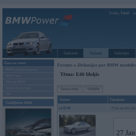
Sveiks,
Viesi!
Ie
Galvenā
Forums
Galerijas
Ziņas un raksti
Forums
»
Diskusijas par BMW modeļi
BMW modeļu jaunumi
Tēma: E46 bloķis
BMW testi
Mēneša BMW
Sērijveida tūnings
Jauna tēma
Atbildēt
Vel...
Autors
Ziņojums
Gadījuma bilde
artE46
28. Jan 2013, 00:
27 Jan