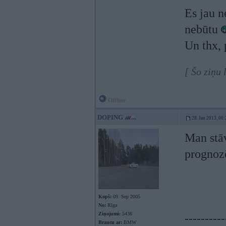
Es jau n
nebūtu
Un thx, 
[ Šo ziņu
Offline
DOPING
28. Jan 2013, 00:
Man stā
prognoz
Kopš:
09. Sep 2005
No:
Rīga
Ziņojumi:
5436
----------
Braucu ar:
BMW