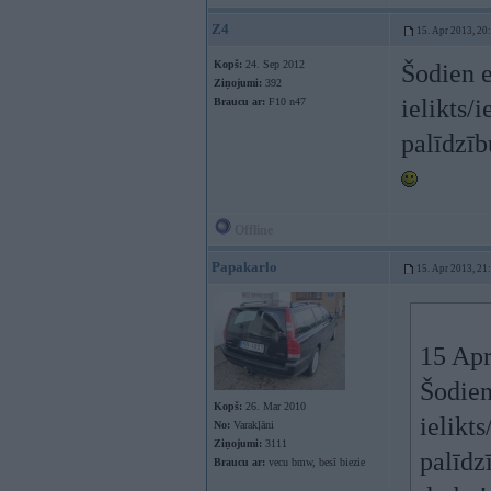
Z4
15. Apr 2013, 20
Kopš:
24. Sep 2012
Šodien e
Ziņojumi:
392
ielikts/
Braucu ar:
F10 n47
palīdzīb
Offline
Papakarlo
15. Apr 2013, 21
15 Apr
Šodien
Kopš:
26. Mar 2010
ielikt
No:
Varakļāni
Ziņojumi:
3111
palīdz
Braucu ar:
vecu bmw, besī biezie