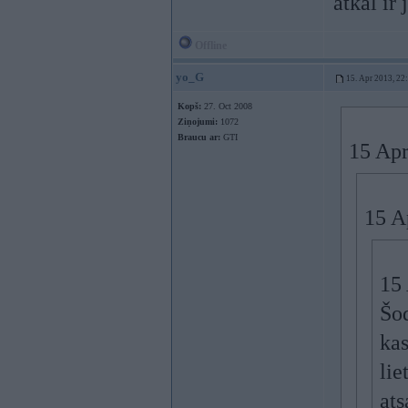
atkal ir
Offline
yo_G
15. Apr 2013, 22
Kopš:
27. Oct 2008
Ziņojumi:
1072
Braucu ar:
GTI
15 Apr
15 A
15 
Šod
kas
lie
ats