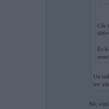
Cik n
600+
Es k
nosm
Un tad 
tev at
Nē, viņš