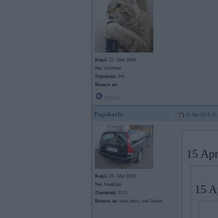
Kopš:
25. Mar 2009
No:
Smiltene
Ziņojumi:
541
Braucu ar:
Offline
Papakarlo
15. Apr 2013, 22
15 Apr
Kopš:
26. Mar 2010
No:
Varakļāni
15 A
Ziņojumi:
3111
Braucu ar:
vecu bmw, besī biezie