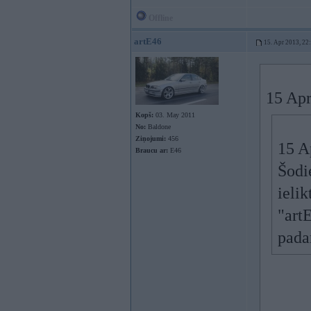
Offline
artE46
15. Apr 2013, 22
15 Apr
Kopš:
03. May 2011
No:
Baldone
Ziņojumi:
456
15 A
Braucu ar:
E46
Šodi
ielik
"art
pada