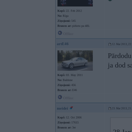
Kopš:
22. Feb 2012
No:
Rīga
Ziņojumi:
545
Braucu ar:
pirkstu pa dēli.
Offline
artE46
12. Mar 2013, 22
Pārdodu 
ja dod s
Kopš:
03. May 2011
No:
Baldone
Ziņojumi:
456
Braucu ar:
E46
Offline
meidei
23. Mar 2013, 21
Kopš:
12. Oct 2006
Ziņojumi:
17615
Braucu ar:
3er