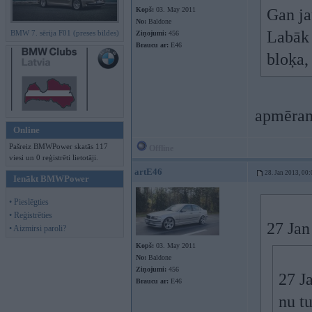
Kopš:
03. May 2011
Gan ja
No:
Baldone
Labāk 
BMW 7. sērija F01 (preses bildes)
Ziņojumi:
456
Braucu ar:
E46
bloķa,
apmēram
Online
Pašreiz BMWPower skatās 117
Offline
viesi un 0 reģistrēti lietotāji.
artE46
28. Jan 2013, 00:
Ienākt BMWPower
• Pieslēgties
• Reģistrēties
27 Jan
• Aizmirsi paroli?
Kopš:
03. May 2011
No:
Baldone
Ziņojumi:
456
27 J
Braucu ar:
E46
nu tu