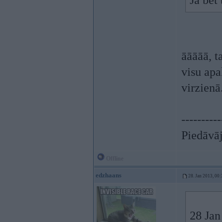
Jā bet
āāāāā, t
visu apa
virzienā
----------
Piedāvāj
Offline
edzhaans
28. Jan 2013, 00:
28 Jan