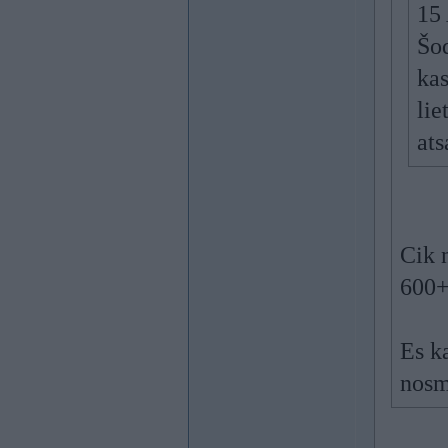
15 
Šod
kas
lie
ats
Cik n
600+
Es k
nosm