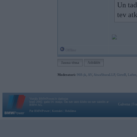
Un tad 
tev at
Offline
Jauna tēma
Atbildēt
Moderatori:
968-jk
,
AV
,
AiwaShuraLLP
,
GirtzB
,
Lafter
Vortāls BMWPower.lv darbojas
kopš 2002. gada 14. maija. Tas nav auto klubs un nav saistīts ar
Galvena
|
Fo
BMW AG.
Par BMWPower
|
Kontakti
|
Reklāma