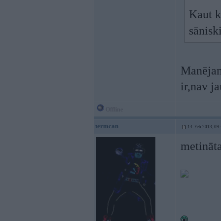
Kaut k
sānisk
Manējam
ir,nav j
Offline
termcan
14. Feb 2013, 09
metināt