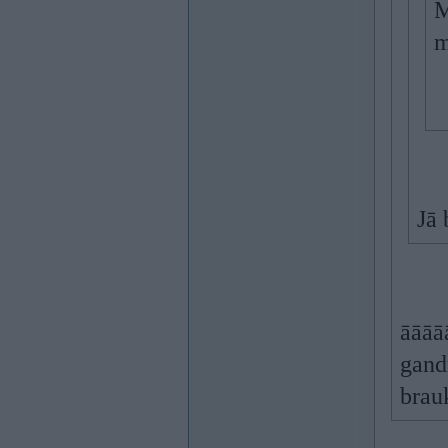
M
m
Jā 
āāāāā
gand
brauk