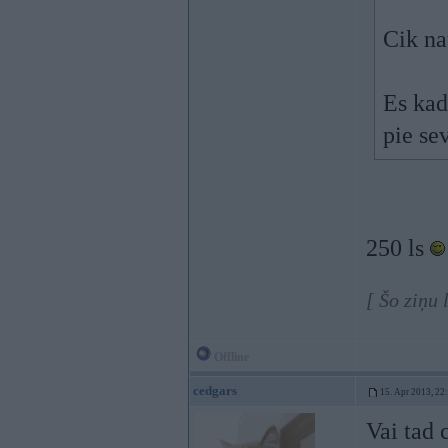
Cik na
Es kad
pie se
250 ls
[ Šo ziņu
Offline
cedgars
15. Apr 2013, 22
Vai tad 