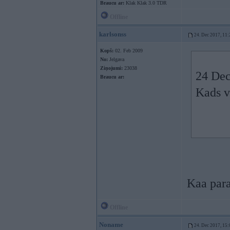
Braucu ar:
Klak Klak 3.0 TDR
Offline
karlsonss
24. Dec 2017, 11:
Kopš:
02. Feb 2009
No:
Jelgava
Ziņojumi:
23038
24 Dec
Braucu ar:
Kads v
Kaa para
Offline
Noname
24. Dec 2017, 15: