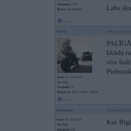
Ziņojumi:
1110
Labs sk
Braucu ar:
Iekšdedzi
Offline
VOSS
04. Feb 2018, 18:
PALĪGĀ! 
kkādu ra
viss šod
Piebrau
Kopš:
02. Feb 2014
No:
Rīga
Ziņojumi:
75
Braucu ar:
Volvo | BMW | Ducati
Offline
kristapssk
28. Jul 2018, 23:
Kopš:
29. Sep 2016
Kur Rīgā
No:
Rīga
Ziņojumi:
146