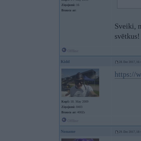
Ziņojumi:
16
Braucu ar:
Sveiki, 
svētkus!
Offline
Kidd
28. Dec 2017, 16:
https:/
Kopš:
18. May 2009
Ziņojumi:
8403
Braucu ar:
400Zs
Offline
Noname
29. Dec 2017, 18: