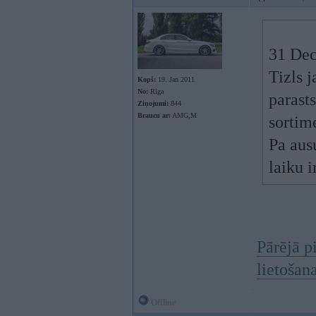
31 Dec
Tizls 
Kopš:
19. Jan 2011
No:
Rīga
parasts
Ziņojumi:
844
Braucu ar:
AMG,M
sortime
Pa aus
laiku ir
Pārējā p
lietošan
Offline