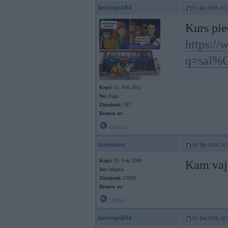
kristapsk94
31. Dec 2016, 17:
Kurs pie
https://
q=sal%
Kopš:
12. Feb 2012
No:
Rīga
Ziņojumi:
597
Braucu ar:
Offline
karlsonss
31. Dec 2016, 18:
Kopš:
02. Feb 2009
Kam vaj
No:
Jelgava
Ziņojumi:
23038
Braucu ar:
Offline
kristapsk94
31. Dec 2016, 18: