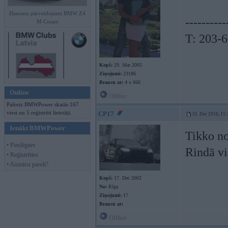
Hamann pārveidojumi BMW Z4
----------
M Coupe
T: 203-
Kopš:
29. Mar 2005
Ziņojumi:
23186
Braucu ar:
4 x 666
Online
Offline
Pašreiz BMWPower skatās 167
viesi un 5 reģistrēti lietotāji.
CP17
31. Dec 2016, 11:
Ienākt BMWPower
Tikko no
• Pieslēgties
Rindā vi
• Reģistrēties
• Aizmirsi paroli?
Kopš:
17. Dec 2002
No:
Rīga
Ziņojumi:
17
Braucu ar:
Offline