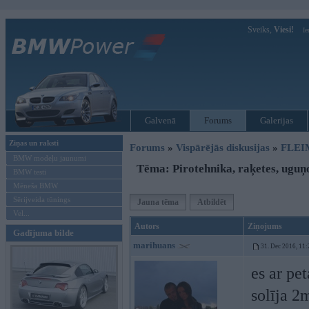
Sveiks,
Viesi!
Ie
Galvenā
Forums
Galerijas
Ziņas un raksti
Forums
»
Vispārējās diskusijas
»
FLEI
BMW modeļu jaunumi
Tēma: Pirotehnika, raķetes, uguņ
BMW testi
Mēneša BMW
Sērijveida tūnings
Jauna tēma
Atbildēt
Vel...
Autors
Ziņojums
Gadījuma bilde
marihuans
31. Dec 2016, 11:
es ar pe
solīja 2