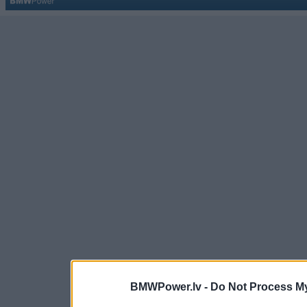
BMWPower.lv -
Do Not Process My