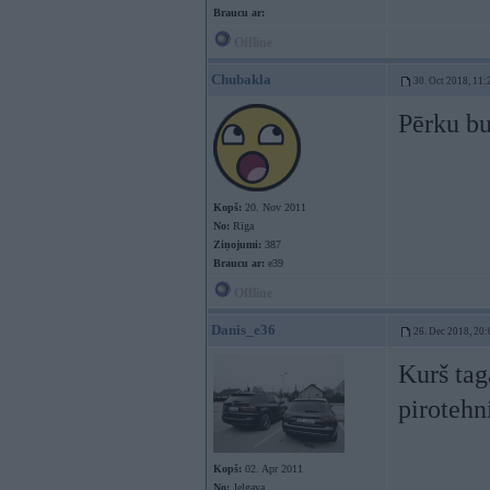
Braucu ar:
Offline
Chubakla
30. Oct 2018, 11:
Pērku bu
Kopš:
20. Nov 2011
No:
Rīga
Ziņojumi:
387
Braucu ar:
e39
Offline
Danis_e36
26. Dec 2018, 20:
Kurš tag
pirotehn
Kopš:
02. Apr 2011
No:
Jelgava