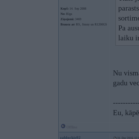
parasts
Kopš:
14. Sep 2008
No:
Rīga
sortime
Ziņojumi:
3469
Braucu ar:
RS, Jimny un R1200GS
Pa aus
laiku ir
Nu visma
gadu vec
----------
Eu, kāpē
Offline
zablockis92
31. Dec 2016, 12: