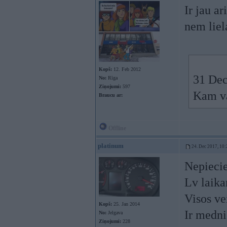
Ir jau a
nem liel
Kopš:
12. Feb 2012
31 Dec
No:
Rīga
Ziņojumi:
597
Kam va
Braucu ar:
Offline
platinum
24. Dec 2017, 10:
Nepiecie
Lv laika
Visos ve
Kopš:
25. Jan 2014
Ir medni
No:
Jelgava
Ziņojumi:
228