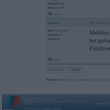
Ziņojumi:
1321
Braucu ar:
OPC
Offline
ctmarco
27. Dec 2018, 15:
Kopš:
29. Dec 2016
Meklēju 
Ziņojumi:
14
bet grib
Braucu ar:
Palīdzie
Offline
Jauna tēma
Atbildēt
Moderatori:
968-jk
,
AV
,
AiwaShuraLLP
,
GirtzB
,
Lafter
Vortāls BMWPower.lv darbojas
kopš 2002. gada 14. maija. Tas nav auto klubs un nav saistīts ar
Galvena
|
Fo
BMW AG.
Par BMWPower
|
Kontakti
|
Reklāma