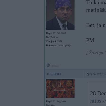
Tā kā m
metināšu
Bet, ja n
Kopš:
17. Feb 2005
No:
Baldone
PM
Ziņojumi:
3554
Braucu ar:
cauru izpūtēju
[ Šo ziņu
Offline
-JUREVICH-
29. Dec 2017, 21:
28 Dec
https
Kopš:
27. Aug 2004
No:
Rīga