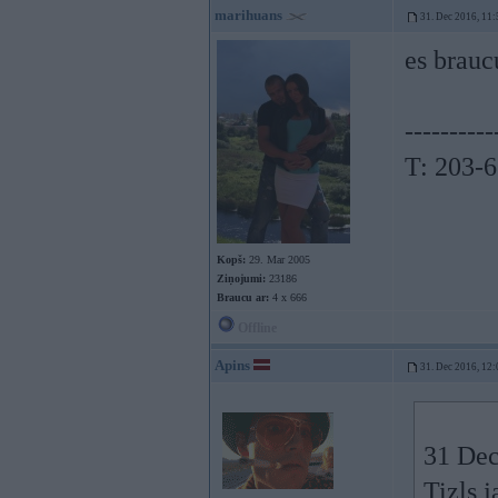
marihuans
31. Dec 2016, 11:
es braucu
----------
T: 203-
Kopš:
29. Mar 2005
Ziņojumi:
23186
Braucu ar:
4 x 666
Offline
Apins
31. Dec 2016, 12:
31 Dec
Tizls 