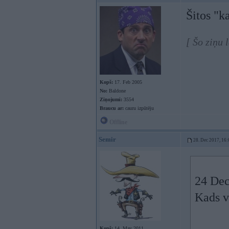
Šitos "k
[ Šo ziņu
Kopš:
17. Feb 2005
No:
Baldone
Ziņojumi:
3554
Braucu ar:
cauru izpūtēju
Offline
Semir
28. Dec 2017, 16:
24 Dec
Kads v
Kopš:
14. May 2011