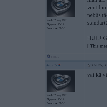
ventilat
nebūs tā
Kopš:
22. Aug 2002
standart
Ziņojumi:
13429
Braucu ar:
BMW
HULJI
[ This me
Offline
Artis_D
25. Feb 2004, 14:
vai kā v
Kopš:
22. Aug 2002
Ziņojumi:
13429
Braucu ar:
BMW