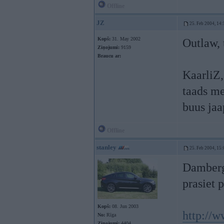
Offline
JZ
25. Feb 2004, 14:
Kopš:
31. May 2002
Outlaw, 
Ziņojumi:
9159
Braucu ar:
KaarliZ,
taads m
buus jaa
Offline
stanley
25. Feb 2004, 15:
Damberga
prasiet p
Kopš:
08. Jun 2003
http://
No:
Rīga
Ziņojumi:
4404