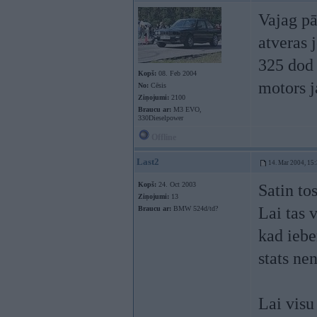
Vajag pā
atveras 
325 dod 
Kopš:
08. Feb 2004
motors j
No:
Cēsis
Ziņojumi:
2100
Braucu ar:
M3 EVO,
330Dieselpower
Offline
Last2
14. Mar 2004, 15
Kopš:
24. Oct 2003
Satin to
Ziņojumi:
13
Lai tas 
Braucu ar:
BMW 524d/td?
kad iebe
stats ne
Lai visu 