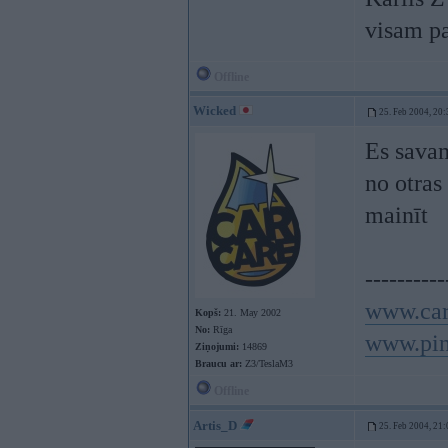
visam pa
Offline
Wicked
25. Feb 2004, 20:
Es savam
no otras
mainīt
----------
www.car
Kopš:
21. May 2002
No:
Rīga
www.pin
Ziņojumi:
14869
Braucu ar:
Z3/TeslaM3
Offline
Artis_D
25. Feb 2004, 21: