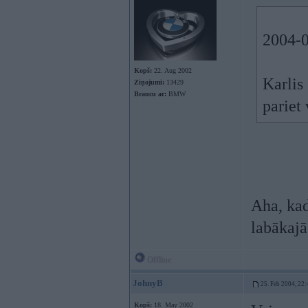
2004-0
Kopš:
22. Aug 2002
Karlis
Ziņojumi:
13429
Braucu ar:
BMW
pariet
Aha, kad
labākajā
Offline
JohnyB
25. Feb 2004, 22:
Kopš:
18. May 2002