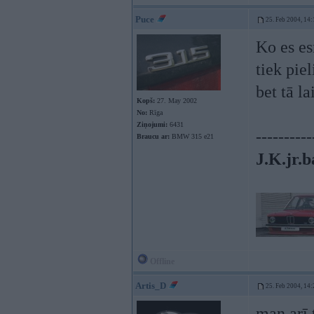
Puce
25. Feb 2004, 14:
Ko es es
tiek pie
bet tā la
Kopš:
27. May 2002
No:
Rīga
Ziņojumi:
6431
----------
Braucu ar:
BMW 315 e21
J.K.jr.b
Offline
Artis_D
25. Feb 2004, 14:
man arī 