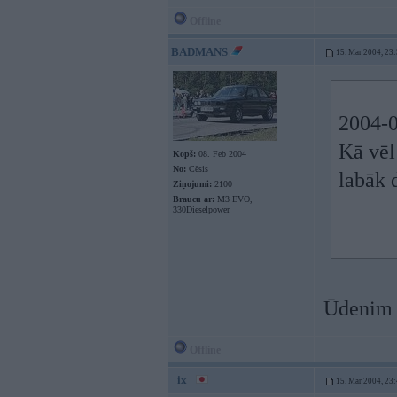
Offline
BADMANS
15. Mar 2004, 23
2004-0
Kā vēl 
Kopš:
08. Feb 2004
No:
Cēsis
labāk d
Ziņojumi:
2100
Braucu ar:
M3 EVO,
330Dieselpower
Ūdenim z
Offline
_ix_
15. Mar 2004, 23