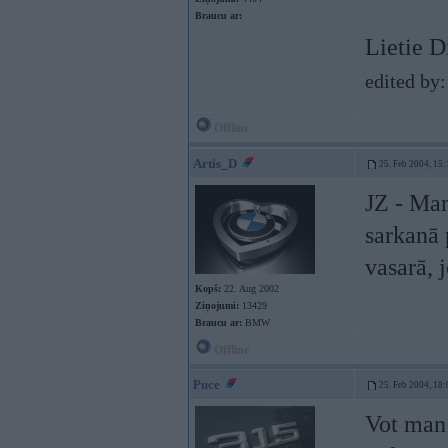
Braucu ar:
Lietie 
edited by
Offline
Artis_D
25. Feb 2004, 15:
JZ - Man
sarkanā 
vasarā, 
Kopš:
22. Aug 2002
Ziņojumi:
13429
Braucu ar:
BMW
Offline
Puce
25. Feb 2004, 18:
Vot man 