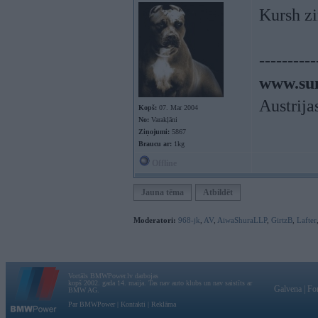
Kursh zi
----------
www.sun
Austrija
Kopš:
07. Mar 2004
No:
Varakļāni
Ziņojumi:
5867
Braucu ar:
1kg
Offline
Jauna tēma
Atbildēt
Moderatori:
968-jk
,
AV
,
AiwaShuraLLP
,
GirtzB
,
Lafter
Vortāls BMWPower.lv darbojas
kopš 2002. gada 14. maija. Tas nav auto klubs un nav saistīts ar
Galvena
|
Fo
BMW AG.
Par BMWPower
|
Kontakti
|
Reklāma