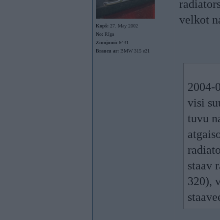
radiators
velkot n
Kopš:
27. May 2002
No:
Rīga
Ziņojumi:
6431
Braucu ar:
BMW 315 e21
2004-0
visi s
tuvu na
atgais
radiat
staav 
320), 
staave