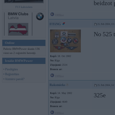
beidzot 
F13 kabriolets
Offline
FlYiNG
25. Feb 2004, 13:
No 525 
Online
Pašreiz BMWPower skatās 136
viesi un 2 reģistrēti lietotāji.
Kopš:
18. Oct 2002
Ienākt BMWPower
No:
Rīga
Ziņojumi:
2514
• Pieslēgties
Braucu ar:
• Reģistrēties
Offline
• Aizmirsi paroli?
Rakstnieks
25. Feb 2004, 14:
Kopš:
14. May 2002
325e
No:
Rīga
Ziņojumi:
4649
Braucu ar:
Offline