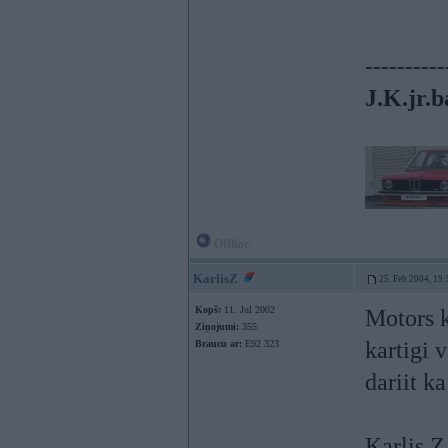
----------
J.K.jr.b
Offline
KarlisZ
25. Feb 2004, 19:
Kopš:
11. Jul 2002
Motors k
Ziņojumi:
355
kartigi 
Braucu ar:
E92 323
dariit k
Karlis Z