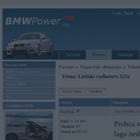
Sveiks,
Viesi!
Ie
Galvenā
Forums
Galerijas
Ziņas un raksti
Forums
»
Vispārējās diskusijas
»
Tehni
BMW modeļu jaunumi
Tēma: Lielaks radiators 325i
BMW testi
Mēneša BMW
Sērijveida tūnings
Jauna tēma
Atbildēt
Vel...
Autors
Ziņojums
Gadījuma bilde
KarlisZ
25. Feb 2004, 12:
Kopš:
11. Jul 2002
Probza 
Ziņojumi:
355
laga ned
Braucu ar:
E92 323