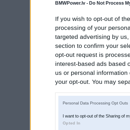
BMWPower.lv -
Do Not Process My
If you wish to opt-out of the
processing of your personal
targeted advertising by us
section to confirm your sel
opt-out request is proces
interest-based ads based o
us or personal information d
your opt-out. You may separ
disclosure of your personal
IAB’s list of downstream pa
Personal Data Processing Opt Outs
also be disclosed by us to 
I want to opt-out of the Sharing of 
Downstream Participants
th
Opted In
third parties.