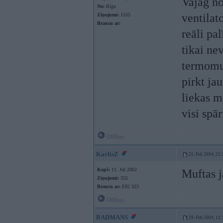
Vajag n
No:
Rīga
ventilat
Ziņojumi:
1555
Braucu ar:
reāli pa
tikai ne
termomuf
pirkt ja
liekas m
visi spā
Offline
KarlisZ
25. Feb 2004, 22:
Kopš:
11. Jul 2002
Muftas j
Ziņojumi:
355
Braucu ar:
E92 323
Offline
BADMANS
29. Feb 2004, 11: