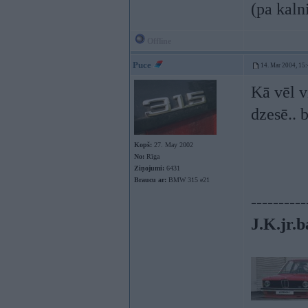
(pa kaln
Offline
Puce
14. Mar 2004, 15
Kā vēl v
dzesē.. 
Kopš:
27. May 2002
No:
Rīga
Ziņojumi:
6431
Braucu ar:
BMW 315 e21
----------
J.K.jr.b