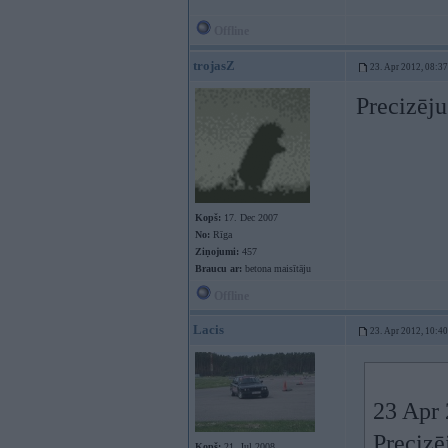
Offline
trojasZ
23. Apr 2012, 08:37
Precizēju
Kopš:
17. Dec 2007
No:
Rīga
Ziņojumi:
457
Braucu ar:
betona maisītāju
Offline
Lacis
23. Apr 2012, 10:40
23 Apr 
Precizēj
Kopš:
21. Jul 2008