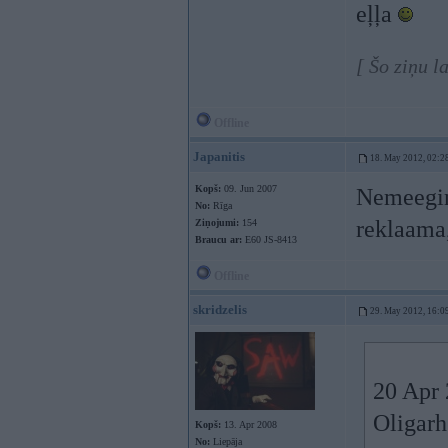
eļļa
[ Šo ziņu l
Offline
Japanitis
18. May 2012, 02:2
Kopš:
09. Jun 2007
Nemeeginu
No:
Rīga
reklaama,
Ziņojumi:
154
Braucu ar:
E60 JS-8413
Offline
skridzelis
29. May 2012, 16:0
20 Apr 
Oligarhs
Kopš:
13. Apr 2008
No:
Liepāja