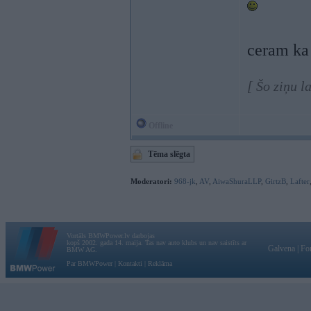
ceram ka 
[ Šo ziņu 
Offline
Tēma slēgta
Moderatori:
968-jk
,
AV
,
AiwaShuraLLP
,
GirtzB
,
Lafter
Vortāls BMWPower.lv darbojas
kopš 2002. gada 14. maija. Tas nav auto klubs un nav saistīts ar
Galvena
|
Fo
BMW AG.
Par BMWPower
|
Kontakti
|
Reklāma