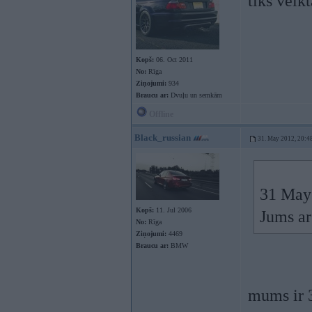
tiks veik
Kopš:
06. Oct 2011
No:
Rīga
Ziņojumi:
934
Braucu ar:
Dvuļu un semkām
Offline
Black_russian
31. May 2012, 20:4
31 May 
Kopš:
11. Jul 2006
Jums ar
No:
Rīga
Ziņojumi:
4469
Braucu ar:
BMW
mums ir 3