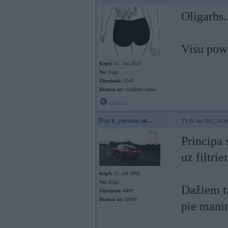
Oligarhs..
Visu powe
Kopš:
01. Jun 2010
No:
Rīga
Ziņojumi:
1543
Braucu ar:
visādiem volvo
Offline
Black_russian
20. Apr 2012, 14:20
Principa 
uz filtrie
Kopš:
11. Jul 2006
No:
Rīga
Dažiem ta
Ziņojumi:
4469
Braucu ar:
BMW
pie man