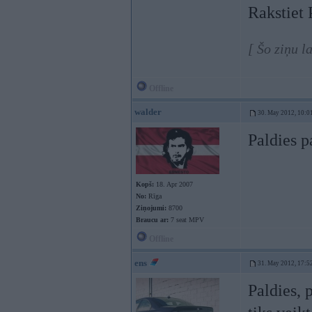
Rakstiet 
[ Šo ziņu 
Offline
walder
30. May 2012, 10:0
Paldies p
Kopš:
18. Apr 2007
No:
Rīga
Ziņojumi:
8700
Braucu ar:
7 seat MPV
Offline
ens
31. May 2012, 17:5
Paldies, 