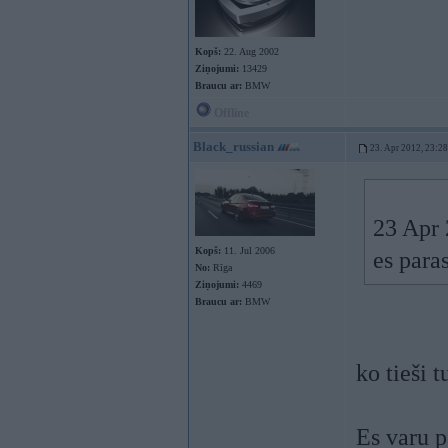
Kopš:
22. Aug 2002
Ziņojumi:
13429
Braucu ar:
BMW
Offline
Black_russian
23. Apr 2012, 23:28
23 Apr 
Kopš:
11. Jul 2006
es para
No:
Rīga
Ziņojumi:
4469
Braucu ar:
BMW
ko tieši t
Es varu p