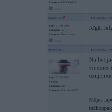
Braucu ar:
E61 K1200RS
Offline
Montana
20. Apr 2012, 14:42
Kopš:
27. Jan 2008
Rīgā, Jel
Ziņojumi:
10741
Braucu ar:
Šahs un mats !
Offline
noisex
20. Apr 2012, 17:03
Nu bet ja
vienmer i
uznjem
Kopš:
07. Jul 2002
No:
Rīga
Ziņojumi:
6065
-----------
Braucu ar:
M5 Luftwaffe/88
Mājas lapu
mākoņpak