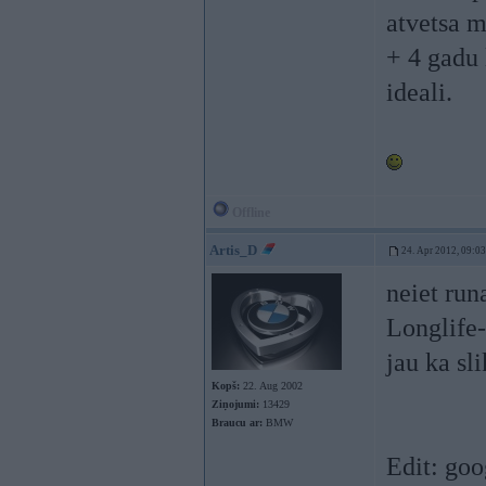
atvetsa m
+ 4 gadu 
ideali.
Offline
Artis_D
24. Apr 2012, 09:03
neiet run
Longlife-
jau ka sl
Kopš:
22. Aug 2002
Ziņojumi:
13429
Braucu ar:
BMW
Edit: goo