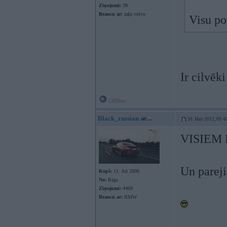
Ziņojumi:
39
Braucu ar:
zaļu volvo
Visu po
Ir cilvēki
Offline
Black_russian
30. May 2012, 09:4
VISIEM K
Un pareji
Kopš:
11. Jul 2006
No:
Rīga
Ziņojumi:
4469
Braucu ar:
BMW