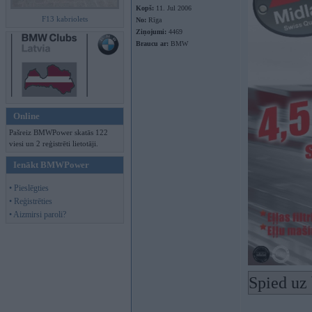
Kopš:
11. Jul 2006
F13 kabriolets
No:
Rīga
Ziņojumi:
4469
Braucu ar:
BMW
Online
Pašreiz BMWPower skatās 122
viesi un 2 reģistrēti lietotāji.
Ienākt BMWPower
• Pieslēgties
• Reģistrēties
• Aizmirsi paroli?
Spied uz 