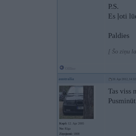
P.S.
Es ļoti l
Paldies
[ Šo ziņu 
Offline
australia
20. Apr 2012, 14:32
Tas viss 
Pusminūti
Kopš:
12. Apr 2005
No:
Rīga
Ziņojumi:
1808