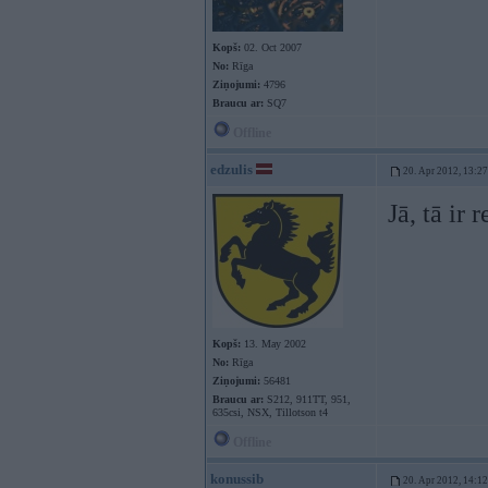
Kopš:
02. Oct 2007
No:
Rīga
Ziņojumi:
4796
Braucu ar:
SQ7
Offline
edzulis
20. Apr 2012, 13:27
Jā, tā ir
Kopš:
13. May 2002
No:
Rīga
Ziņojumi:
56481
Braucu ar:
S212, 911TT, 951,
635csi, NSX, Tillotson t4
Offline
konussib
20. Apr 2012, 14:12