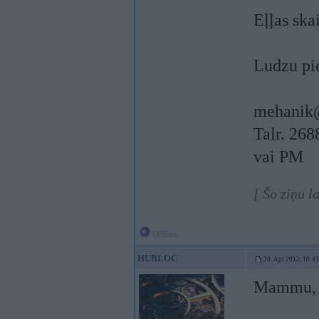
Eļļas skai
Ludzu pie
mehanik
Talr. 26
vai PM
[ Šo ziņu 
Offline
HUBLOC
20. Apr 2012, 10:43
Mammu, t