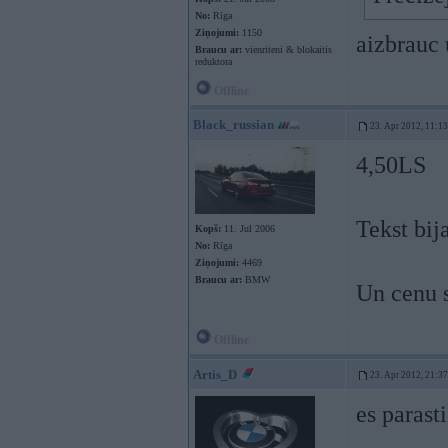
No:
Rīga
Ziņojumi:
1150
aizbrauc
Braucu ar:
vienriteni & blokaitis
reduktora
Offline
Black_russian
23. Apr 2012, 11:13
4,50LS
Tekst bij
Kopš:
11. Jul 2006
No:
Rīga
Ziņojumi:
4469
Braucu ar:
BMW
Un cenu 
Offline
Artis_D
23. Apr 2012, 21:37
es parast