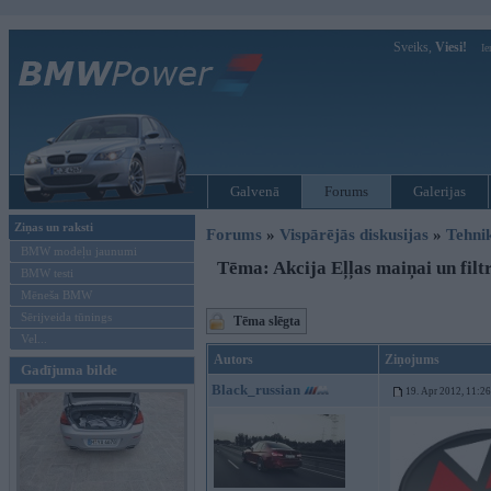
Sveiks,
Viesi!
Ie
Galvenā
Forums
Galerijas
Ziņas un raksti
Forums
»
Vispārējās diskusijas
»
Tehni
BMW modeļu jaunumi
Tēma: Akcija Eļļas maiņai un fil
BMW testi
Mēneša BMW
Sērijveida tūnings
Tēma slēgta
Vel...
Autors
Ziņojums
Gadījuma bilde
Black_russian
19. Apr 2012, 11:26