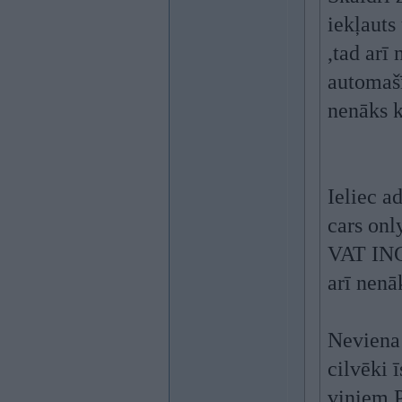
iekļauts
,tad arī
automašī
nenāks k
Ieliec a
cars only
VAT INC
arī nenā
Neviena 
cilvēki 
viņiem 