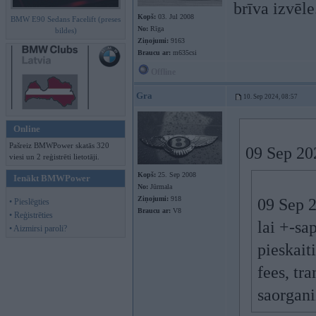
brīva izvēle
Kopš:
03. Jul 2008
BMW E90 Sedans Facelift (preses
No:
Rīga
bildes)
Ziņojumi:
9163
Braucu ar:
m635csi
Offline
Gra
10. Sep 2024, 08:57
Online
Pašreiz BMWPower skatās 320
09 Sep 20
viesi un 2 reģistrēti lietotāji.
Kopš:
25. Sep 2008
Ienākt BMWPower
No:
Jūrmala
Ziņojumi:
918
09 Sep 
• Pieslēgties
Braucu ar:
V8
• Reģistrēties
lai +-sa
• Aizmirsi paroli?
pieskait
fees, tr
saorgani