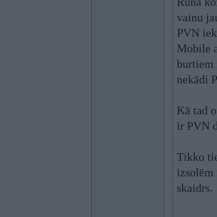
Runa kon
vainu ja
PVN iekļ
Mobile 
burtiem 
nekādi P
Kā tad o
ir PVN d
Tikko ti
izsolēm 
skaidrs.