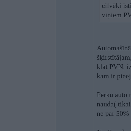
cilvēki īs
viņiem PV
Automašīnā
šķirstītājam,
klāt PVN, i
kam ir pieej
Pērku auto 
nauda( tikai
ne par 50% 