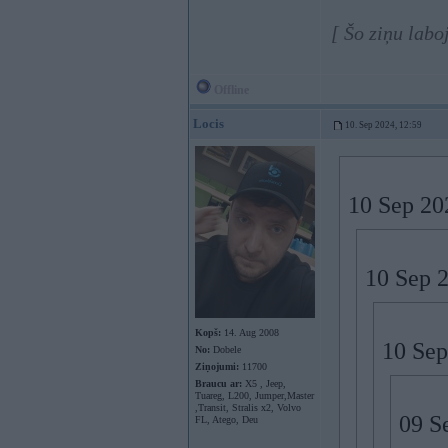
[ Šo ziņu labo
Offline
Locis
10. Sep 2024, 12:59
10 Sep 20
10 Sep 
Kopš:
14. Aug 2008
10 Sep
No:
Dobele
Ziņojumi:
11700
Braucu ar:
X5 , Jeep,
Tuareg, L200, Jumper,Master
,Transit, Stralis x2, Volvo
09 S
FL, Atego, Deu