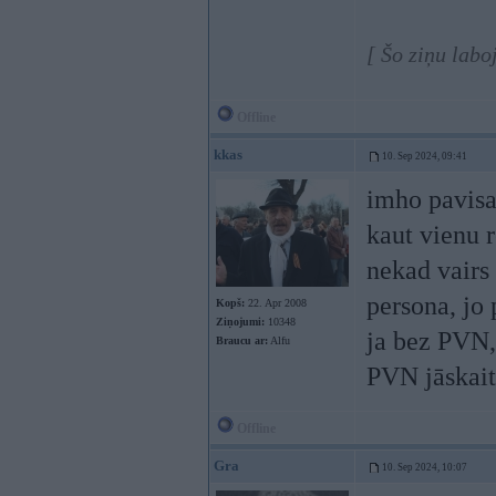
[ Šo ziņu labo
Offline
kkas
10. Sep 2024, 09:41
imho pavisam
kaut vienu 
nekad vairs 
persona, jo 
Kopš:
22. Apr 2008
Ziņojumi:
10348
ja bez PVN, 
Braucu ar:
Alfu
PVN jāskait
Offline
Gra
10. Sep 2024, 10:07