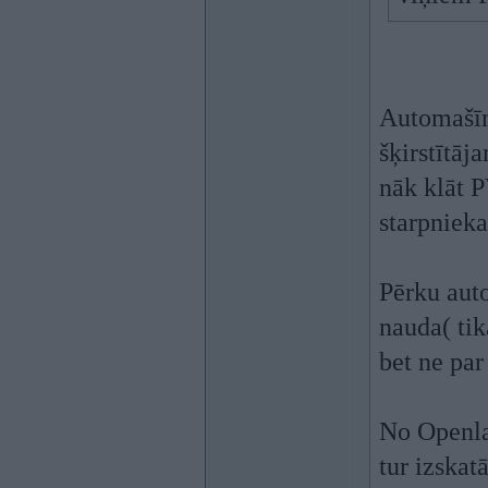
Automašīn
šķirstītāja
nāk klāt P
starpnieka
Pērku auto
nauda( tik
bet ne pa
No Openlan
tur izskat