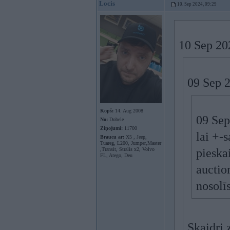
Locis
10. Sep 2024, 09:29
10 Sep 20
09 Sep 
Kopš:
14. Aug 2008
09 Sep
No:
Dobele
Ziņojumi:
11700
lai +-
Braucu ar:
X5 , Jeep,
Tuareg, L200, Jumper,Master
,Transit, Stralis x2, Volvo
pieska
FL, Atego, Deu
auctio
nosolī
Skaidri 