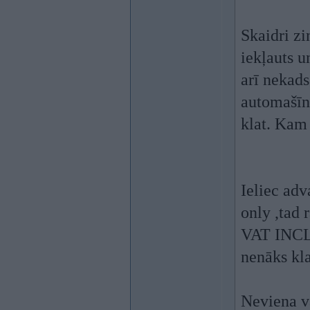
Skaidri zi
iekļauts u
arī nekads
automašīnā
klat. Kam 
Ieliec ad
only ,tad 
VAT INCLU
nenāks kla
Neviena va