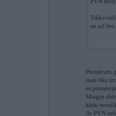
PVN darīj
Tikko tieš
un arī bez
Piemēram, p
man tiks izr
es piemēro
Margin shēm
kādu nosoli
Ar PVN neka