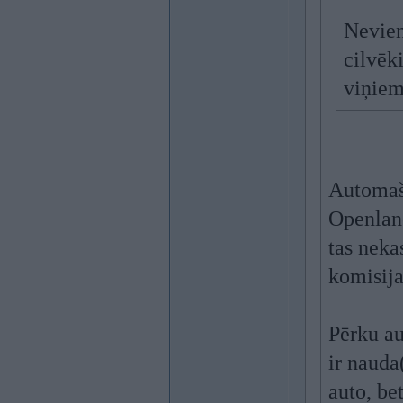
Nevien
cilvēki
viņiem
Automaš
Openlane 
tas neka
komisija
Pērku au
ir nauda
auto, be