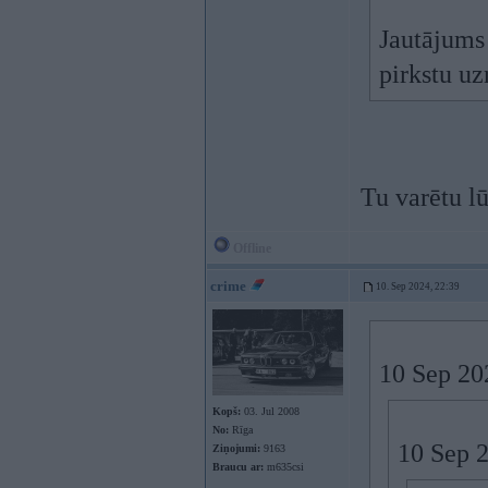
Jautājums 
pirkstu uz
Tu varētu l
Offline
crime
10. Sep 2024, 22:39
10 Sep 20
Kopš:
03. Jul 2008
No:
Rīga
10 Sep 
Ziņojumi:
9163
Braucu ar:
m635csi