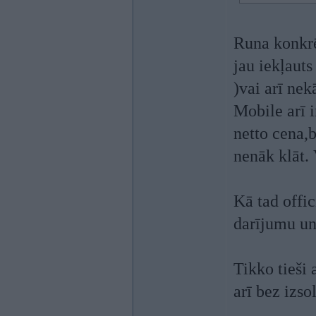
Runa konkrēt
jau iekļaut
)vai arī ne
Mobile arī
netto cena,
nenāk klāt. 
Kā tad offi
darījumu un
Tikko tieši 
arī bez izs