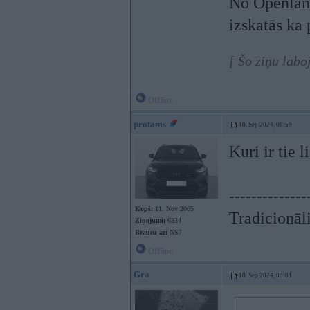
No Openlane
izskatās ka 
[ Šo ziņu labo
Offline
protams
10. Sep 2024, 08:59
Kuri ir tie l
--------------
Kopš:
11. Nov 2005
Tradicionāli
Ziņojumi:
6334
Braucu ar:
NS7
Offline
Gra
10. Sep 2024, 09:01