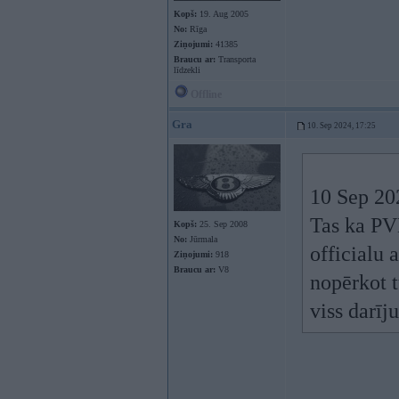
Kopš:
19. Aug 2005
No:
Rīga
Ziņojumi:
41385
Braucu ar:
Transporta
līdzekli
Offline
Gra
10. Sep 2024, 17:25
10 Sep 20
Tas ka PVN
Kopš:
25. Sep 2008
No:
Jūrmala
officialu a
Ziņojumi:
918
Braucu ar:
V8
nopērkot t
viss darīj