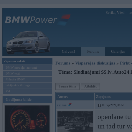
Sveiks,
Viesi!
Ie
Galvenā
Forums
Galerijas
Ziņas un raksti
Forums
»
Vispārējās diskusijas
»
Pirkt 
BMW modeļu jaunumi
Tēma: Sludinājumi SS.lv, Auto24.lv
BMW testi
Mēneša BMW
Sērijveida tūnings
Jauna tēma
Atbildēt
Vel...
Autors
Ziņojums
Gadījuma bilde
crime
10. Sep 2024, 08:56
openlane tu 
un tad tur 