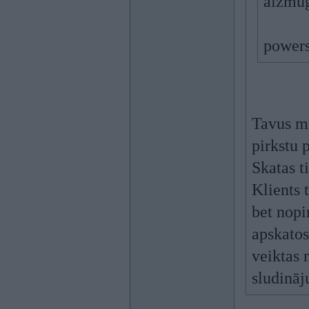
aizmug
power
Tavus mi
pirkstu 
Skatas t
Klients 
bet nopir
apskatos
veiktas 
sludināj