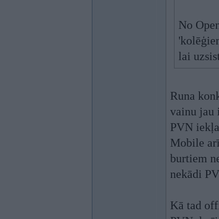
No Openl
'kolēģiem
lai uzsis
Runa konkr
vainu jau
PVN iekļau
Mobile ar
burtiem ne
nekādi PVN
Kā tad off