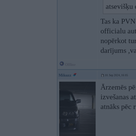
atsevišķu
Tas ka PVN a
officialu aut
nopērkot tur
darījums ,v
Offline
Mikuzz
10. Sep 2024, 16:05
Ārzemēs pēr
izvešanas a
atnāks pēc r