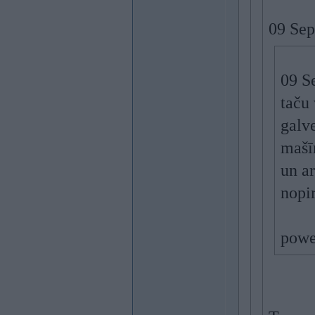
09 Sep
09 S
taču 
galve
mašī
un ar
nopir
pow