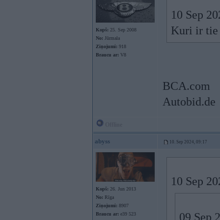
10 Sep 20
Kuri ir tie
Kopš:
25. Sep 2008
No:
Jūrmala
Ziņojumi:
918
Braucu ar:
V8
BCA.com
Autobid.de
Offline
abyss
10. Sep 2024, 09:17
10 Sep 20
Kopš:
26. Jun 2013
No:
Rīga
Ziņojumi:
8907
09 Sep 
Braucu ar:
e39 523