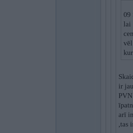
09 
lai
cen
vēl
kur
Skaid
ir ja
PVN a
īpatn
arī 
,tas 