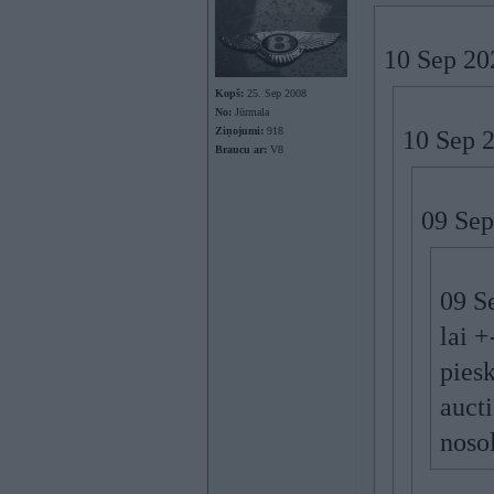
10 Sep 20
Kopš:
25. Sep 2008
No:
Jūrmala
Ziņojumi:
918
10 Sep 
Braucu ar:
V8
09 Sep
09 S
lai +
piesk
aucti
nosol