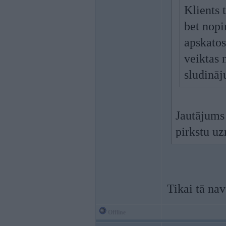
Klients 
bet nopir
apskatos
veiktas 
sludināj
Jautājums 
pirkstu uz
Tikai tā nav
Offline