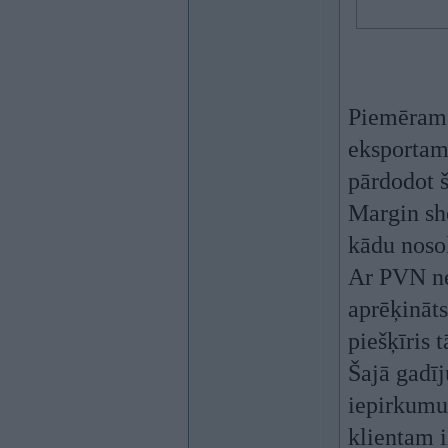
Piemēram, 
eksportam,
pārdodot 
Margin shē
kādu nosol
Ar PVN ne
aprēķināts
piešķīris t
Šajā gadī
iepirkumu 
klientam i