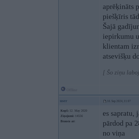
aprēķināts 
piešķīris tād
Šajā gadīju
iepirkumu u
klientam izr
atsevišķu d
[ Šo ziņu labo
Offline
user
10. Sep 2024, 11:07
Kopš:
12. May 2020
es sapratu,
Ziņojumi:
14556
pārdod pa 28
Braucu ar:
no viņa