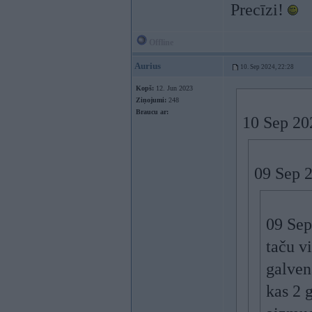
Precīzi!
Offline
Aurius
10. Sep 2024, 22:28
Kopš:
12. Jun 2023
Ziņojumi:
248
Braucu ar:
10 Sep 20
09 Sep 
09 Sep
taču vi
galven
kas 2 