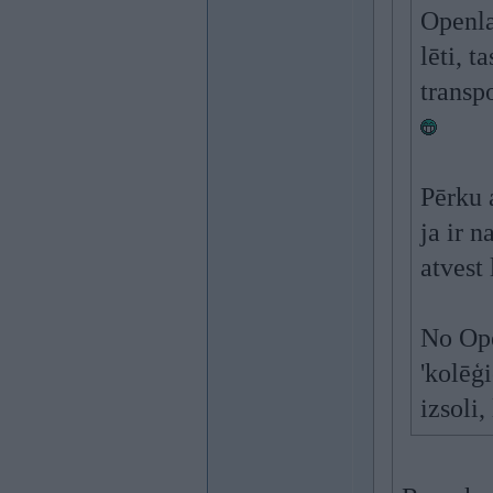
Openlan
lēti, 
transp
Pērku 
ja ir n
atvest
No Ope
'kolēģi
izsoli,