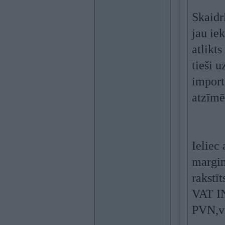
Skaidr
jau ie
atlikt
tieši u
import
atzīmē
Ieliec
margin 
rakstīt
VAT IN
PVN,vi