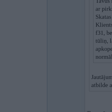
Tavus 
ar pir
Skatas
Klients
f31, be
tūliņ, 
apkope
normāl
Jautājum
atbilde a