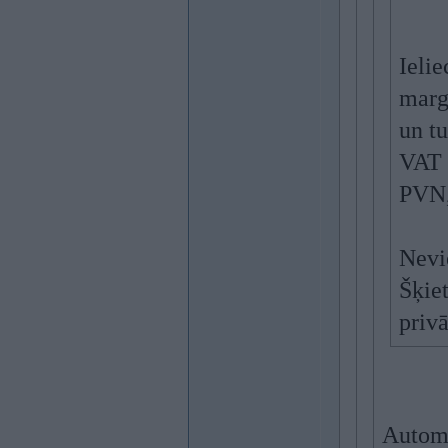
Ieli
margi
un tu
VAT 
PVN,
Nevi
Šķiet
priv
Automa