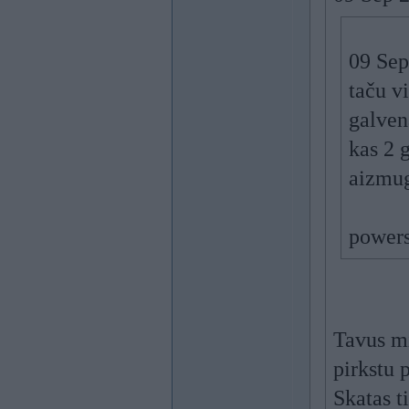
09 Sep
taču vi
galven
kas 2 
aizmug
power
Tavus mi
pirkstu 
Skatas t