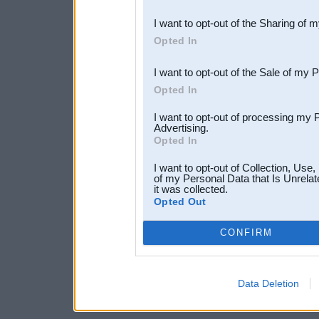
also be disclosed by us to 
I want to opt-out of the Sharing of 
Downstream Participants
th
Opted In
third parties.
I want to opt-out of the Sale of my 
Opted In
I want to opt-out of processing my 
Advertising.
Opted In
I want to opt-out of Collection, Use
of my Personal Data that Is Unrelat
it was collected.
Opted Out
CONFIRM
Data Deletion