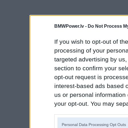
BMWPower.lv -
Do Not Process My
If you wish to opt-out of the
processing of your personal
targeted advertising by us
section to confirm your sel
opt-out request is proces
interest-based ads based o
us or personal information d
your opt-out. You may separ
disclosure of your personal
IAB’s list of downstream pa
Personal Data Processing Opt Outs