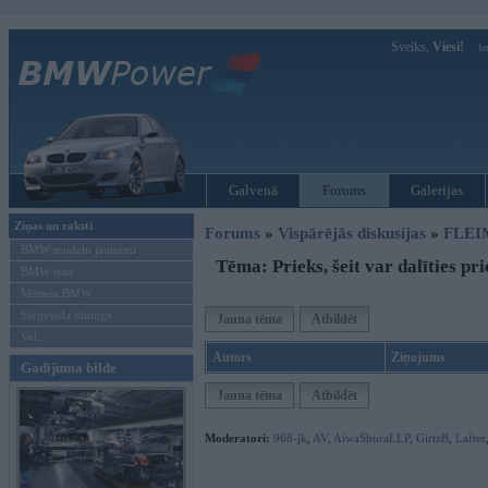
Sveiks,
Viesi!
Ie
Galvenā
Forums
Galerijas
Ziņas un raksti
Forums
»
Vispārējās diskusijas
»
FLEI
BMW modeļu jaunumi
Tēma: Prieks, šeit var dalīties pr
BMW testi
Mēneša BMW
Sērijveida tūnings
Jauna tēma
Atbildēt
Vel...
Autors
Ziņojums
Gadījuma bilde
Jauna tēma
Atbildēt
Moderatori:
968-jk
,
AV
,
AiwaShuraLLP
,
GirtzB
,
Lafter