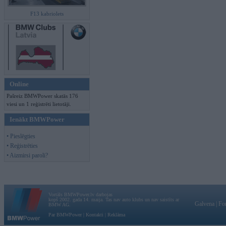
F13 kabriolets
Online
Pašreiz BMWPower skatās 176
viesi un 1 reģistrēti lietotāji.
Ienākt BMWPower
• Pieslēgties
• Reģistrēties
• Aizmirsi paroli?
Vortāls BMWPower.lv darbojas
kopš 2002. gada 14. maija. Tas nav auto klubs un nav saistīts ar
Galvena
|
Fo
BMW AG.
Par BMWPower
|
Kontakti
|
Reklāma