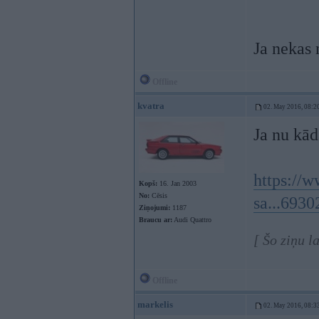
Ja nekas 
Offline
kvatra
02. May 2016, 08:2
Ja nu kād
https://w
Kopš:
16. Jan 2003
No:
Cēsis
sa...693
Ziņojumi:
1187
Braucu ar:
Audi Quattro
[ Šo ziņu l
Offline
markelis
02. May 2016, 08:3