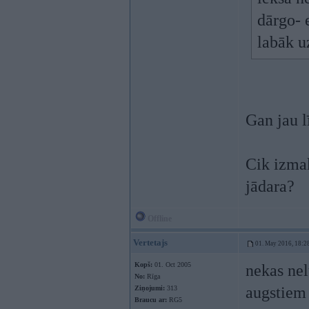
dārgo- 
labāk u
Gan jau l
Cik izmak
jādara?
Offline
Vertetajs
01. May 2016, 18:2
Kopš:
01. Oct 2005
nekas ne
No:
Rīga
augstiem 
Ziņojumi:
313
Braucu ar:
RG5