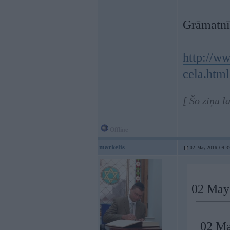
Grāmatnī
http://ww
cela.html
[ Šo ziņu l
Offline
markelis
02. May 2016, 09:3
02 May
02 Ma