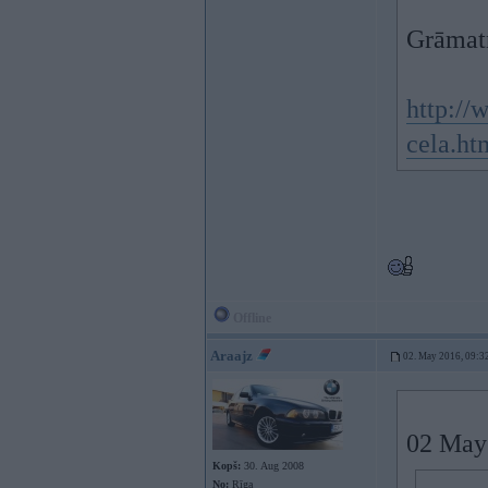
Grāmatn
http://
cela.ht
Offline
Araajz
02. May 2016, 09:3
02 May
Kopš:
30. Aug 2008
No:
Rīga