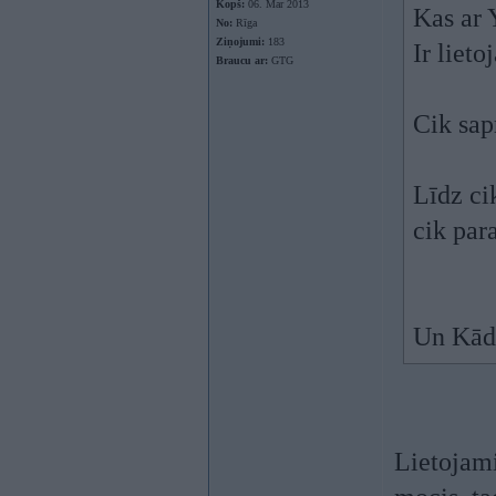
Kopš:
06. Mar 2013
Kas ar
No:
Rīga
Ziņojumi:
183
Ir lieto
Braucu ar:
GTG
Cik sap
Līdz ci
cik par
Un Kāda
Lietojami