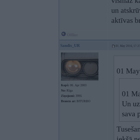
vismaz kā
un atskrū
aktīvas b
Offline
Sandis_UR
01. May 2016, 17:2
01 May
Kopš:
06. Apr 2003
No:
Rīga
01 Ma
Ziņojumi:
3995
Braucu ar:
BITURBO
Un uz
sava 
Tusešan
iekšā n