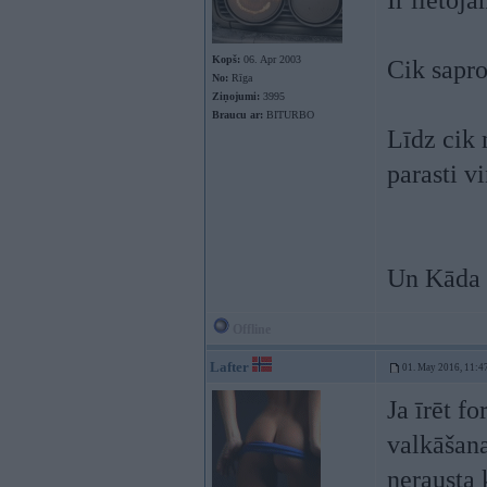
Ir lietoj
Kopš:
06. Apr 2003
Cik sapro
No:
Rīga
Ziņojumi:
3995
Braucu ar:
BITURBO
Līdz cik 
parasti v
Un Kāda p
Offline
Lafter
01. May 2016, 11:4
Ja īrēt fo
valkāšana
nerausta 