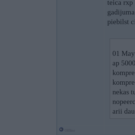
teica rxp
gadijuma 
piebilst 
01 May
ap 5000e
kompres
kompreo
nekas t
nopeerc
arii da
Offline