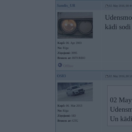
Sandis_UR
02. May 2016, 00:4
Udensmoči
kādi sodi
Kopš:
06. Apr 2003
No:
Rīga
Ziņojumi:
3995
Braucu ar:
BITURBO
Offline
OS83
02. May 2016, 00:5
02 May
Kopš:
06. Mar 2013
Udensmo
No:
Rīga
Ziņojumi:
183
Un kādi
Braucu ar:
GTG