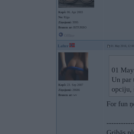
Kopš:
06. Apr 2003
No:
Rīga
Ziņojumi:
3995
Braucu ar:
BITURBO
Offline
Lafter
01. May 2016, 12:0
01 May
Un par 
Kopš:
23. Sep 2007
opciju,
Ziņojumi:
28686
Braucu ar:
wv
For fun ņ
-----------
Gribās pļ