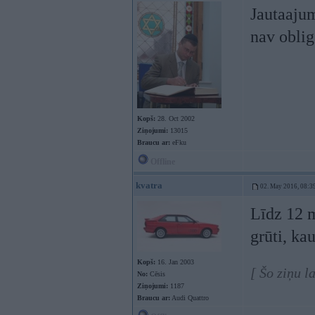
Jautaajum
nav oblig
Kopš:
28. Oct 2002
Ziņojumi:
13015
Braucu ar:
eFku
Offline
kvatra
02. May 2016, 08:3
Līdz 12 m
grūti, kau
Kopš:
16. Jan 2003
[ Šo ziņu l
No:
Cēsis
Ziņojumi:
1187
Braucu ar:
Audi Quattro