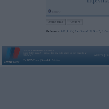
http://l
Offline
Jauna tēma
Atbildēt
Moderatori:
968-jk
,
AV
,
AiwaShuraLLP
,
GirtzB
,
Lafter
Vortāls BMWPower.lv darbojas
kopš 2002. gada 14. maija. Tas nav auto klubs un nav saistīts ar
Galvena
|
Fo
BMW AG.
Par BMWPower
|
Kontakti
|
Reklāma