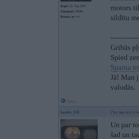
motors ti
Kopš:
23. Sep 2007
Ziņojumi:
28686
sildītu m
Braucu ar:
wv
-----------
Gribās pļ
Spied ze
Spama to
Jā! Man j
valodās.
Offline
Sandis_UR
01. May 2016, 12:0
Un par to
šad un ta