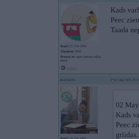
Kads varb
Peec ziem
Taada nep
Kopš:
27. Feb 2016
Ziņojumi:
2843
Braucu ar:
ogres statoila soļkja
mucu
Offline
markelis
02. May 2016, 09:2
02 May
Kads va
Peec zi
griidas
Kopš:
28. Oct 2002