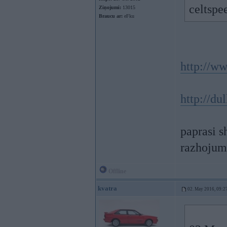
celtspe
Ziņojumi:
13015
Braucu ar:
eFku
http://w
http://du
paprasi sh
razhoju
Offline
kvatra
02. May 2016, 09:2