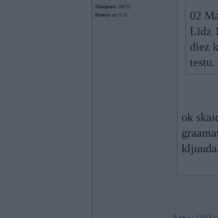
Ziņojumi:
28676
02 Ma
Braucu ar:
E39
Līdz 
diez k
testu.
ok skai
graamat
kljuuda