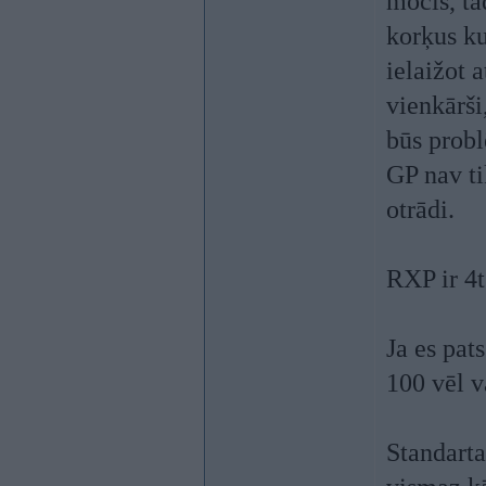
mocis, ta
korķus ku
ielaižot a
vienkārši
būs probl
GP nav ti
otrādi.
RXP ir 4t
Ja es pat
100 vēl v
Standarta