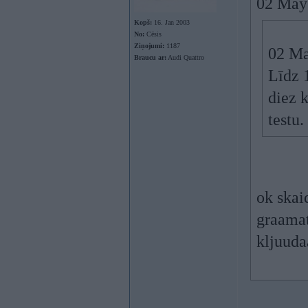
02 May
Kopš:
16. Jan 2003
No:
Cēsis
Ziņojumi:
1187
02 Ma
Braucu ar:
Audi Quattro
Līdz 
diez k
testu.
ok skai
graamat
kljuuda