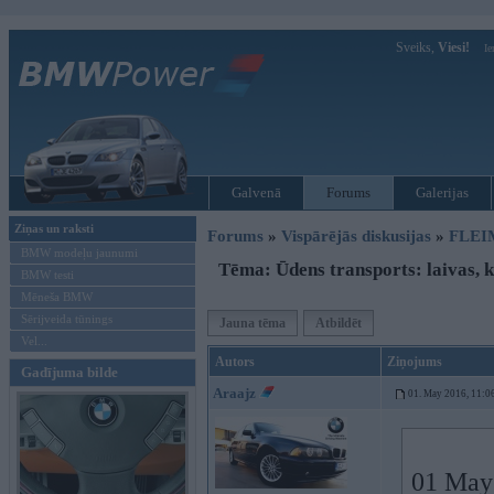
Sveiks,
Viesi!
Ie
Galvenā
Forums
Galerijas
Ziņas un raksti
Forums
»
Vispārējās diskusijas
»
FLEI
BMW modeļu jaunumi
Tēma: Ūdens transports: laivas, k
BMW testi
Mēneša BMW
Sērijveida tūnings
Jauna tēma
Atbildēt
Vel...
Autors
Ziņojums
Gadījuma bilde
Araajz
01. May 2016, 11:0
01 May