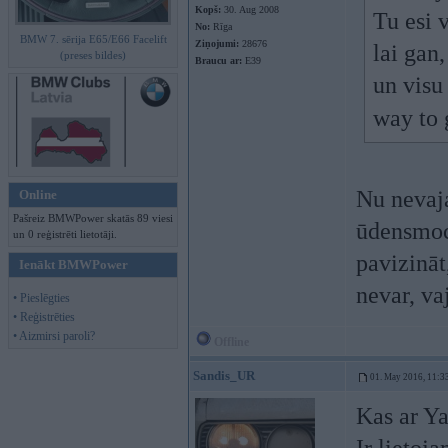
Kopš:
30. Aug 2008
Tu esi 
No:
Rīga
BMW 7. sērija E65/E66 Facelift
Ziņojumi:
28676
lai gan,
(preses bildes)
Braucu ar:
E39
un visu
way to 
Nu nevaja
Online
Pašreiz BMWPower skatās 89 viesi
ūdensmoci
un 0 reģistrēti lietotāji.
pavizināt
Ienākt BMWPower
nevar, v
• Pieslēgties
• Reģistrēties
• Aizmirsi paroli?
Offline
Sandis_UR
01. May 2016, 11:3
Kas ar Y