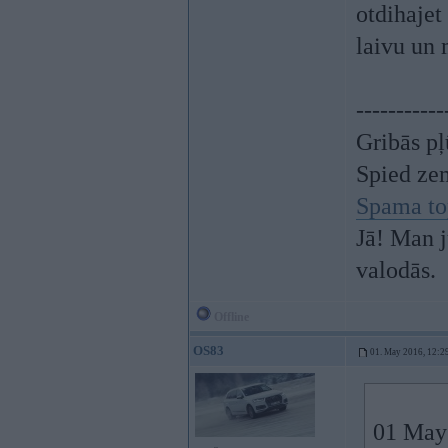
otdihajet
laivu un
-----------
Gribās pļ
Spied ze
Spama to
Jā! Man j
valodās.
Offline
OS83
01. May 2016, 12:2
01 May