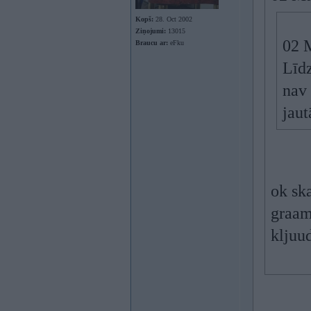
Kopš:
28. Oct 2002
Ziņojumi:
13015
02 
Braucu ar:
eFku
Līdz
nav 
jaut
ok ska
graam
kljuud