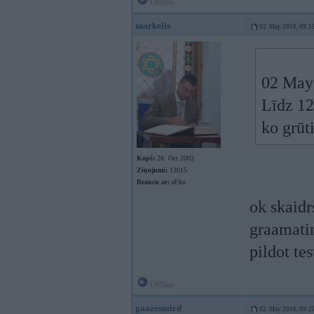
Offline
markelis
02. May 2016, 09:1
02 May
Līdz 12
ko grūti
Kopš:
28. Oct 2002
Ziņojumi:
13015
Braucu ar:
eFku
ok skaidr
graamatin
pildot tes
Offline
gaazesmird
02. May 2016, 09:2