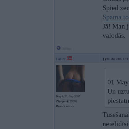
Spied ze
Spama to
Jā! Man j
valodās.
Offline
Lafter
01. May 2016, 12:1
01 May
Un uztu
Kopš:
23. Sep 2007
piestat
Ziņojumi:
28686
Braucu ar:
wv
Tusešanai
neielidīs