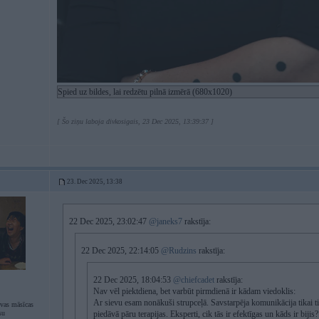
Spied uz bildes, lai redzētu pilnā izmērā (680x1020)
[ Šo ziņu laboja divkosigais, 23 Dec 2025, 13:39:37 ]
23. Dec 2025, 13:38
22 Dec 2025, 23:02:47
@janeks7
rakstīja:
22 Dec 2025, 22:14:05
@Rudzins
rakstīja:
22 Dec 2025, 18:04:53
@chiefcadet
rakstīja:
Nav vēl piektdiena, bet varbūt pirmdienā ir kādam viedoklis:
Ar sievu esam nonākuši strupceļā. Savstarpēja komunikācija tikai ti
evas māsīcas
su
piedāvā pāru terapijas. Eksperti, cik tās ir efektīgas un kāds ir bijis?