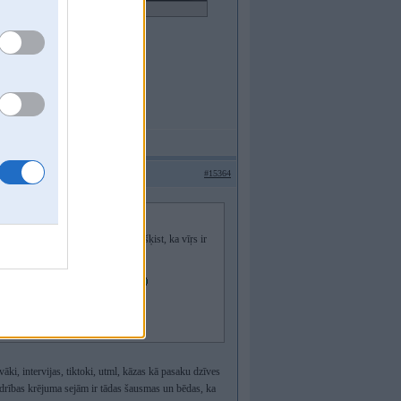
ideo!
#15364
s kopā būšanas pēkšņi dāmai sāk šķist, ka vīŗs ir
, privātam ļotenēm, miljonāriem utt.
ai jau liekas ka viņa pati ir 10/10
gadus jaunāks nekā patiesībā..
vāki, intervijas, tiktoki, utml, kāzas kā pasaku dzīves
drības krējuma sejām ir tādas šausmas un bēdas, ka