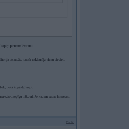
un kopīgi pieņemt lēmumu.
torija atsaucās, kamēr uzklausīja vienu sievieti.
abāk, nekā kopā dzīvojot.
t neredzot kopīgu nākotni. Jo katram savas intereses,
#15363