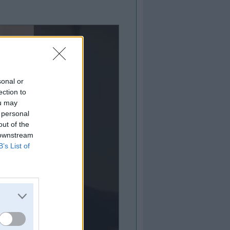
sonal or
ection to
ou may
 personal
out of the
 downstream
B’s List of