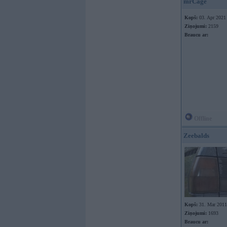
mrCage
Kopš:
03. Apr 2021
Ziņojumi:
2159
Braucu ar:
Offline
Zeebalds
Kopš:
31. Mar 2011
Ziņojumi:
1693
Braucu ar: