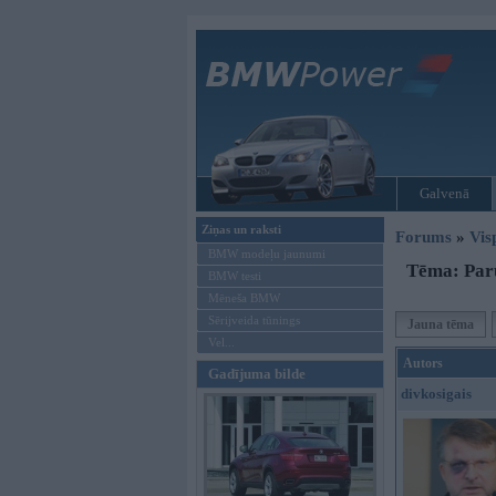
Galvenā
Ziņas un raksti
Forums
»
Vis
BMW modeļu jaunumi
Tēma: Par
BMW testi
Mēneša BMW
Sērijveida tūnings
Jauna tēma
Vel...
Autors
Gadījuma bilde
divkosigais