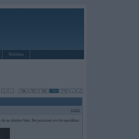
Reklāma
•
|«
«
...
766
767
768
769
770
»
»|
#15361
ik tur jāizdzer būtu. Bet pozicionē sevi kā speciālistu: