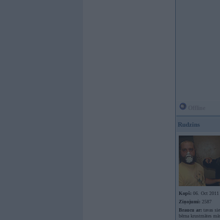
Offline
Rudzins
Kopš:
06. Oct 2011
Ziņojumi:
2587
Braucu ar:
tavas si
bērna krustmātes mā