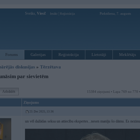
Sveiks,
Viesi!
|
Piektdiena, 7. augusts
Ienākt
Reģistrācija
Forums
Galerijas
Reģistrācija
Lietotāji
Meklētājs
pārējās diskusijas
»
Tērzētava
unāsim par sievietēm
Atbildēt
15384 ziņojumi • Lapa 769 no 770 
Ziņojums
23. Dec 2025, 13:36
un vēl dažādas seksa un attiecību ekspertes...nesen manīju šo dāmu. Es nezinu c