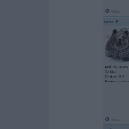
Offline
karro
Kopš:
08. Apr 2003
No:
Rīga
Ziņojumi:
4945
Braucu ar:
studentu
Offline