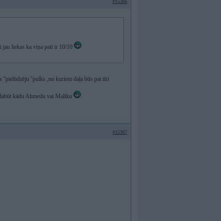
#15366
ai jau liekas ka viņa pati ir 10/10
 ''pielūdzēju ''pulks ,no kuriem daļa būs pat tīri
var dabūt kādu Ahmedu vai Maliku
.
#15367