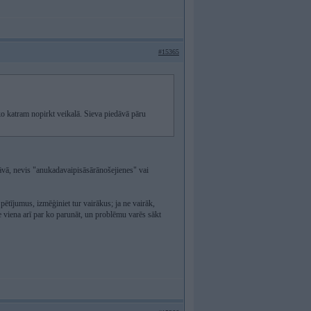
#15365
ko katram nopirkt veikalā. Sieva piedāvā pāru
āvā, nevis "anukadavaipisāsārānošejienes" vai
t pētījumus, izmēģiniet tur vairākus; ja ne vairāk,
pie viena arī par ko parunāt, un problēmu varēs sākt