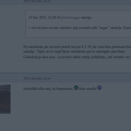
23. Dec 2025, 15:22
23 Dec 2025, 13:30:16
@divkosigais
rakstīja:
+ vēl reti kura sieviete objektīvi spēj novērtēt reālo "tirgus" situāciju. Katr
Nu mūsdienās jau sievietei pietiek būt pat 4-5 /10 ,lai viņai būtu pietiekami liels
sakarīgi . Tāpēc arī tā viegli šķirās mūsdienās pat no sakarīgām attiecībām.
Globalizācija dara savu - ja nevarēs dabūt vietējo pielūdzēju , tad vienmēr 
23. Dec 2025, 15:44
visslielākā rēka rauj, ka begemotam,
kkas atrodās