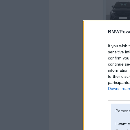
Kopš:
11. Nov 200
BMWPower
Ziņojumi:
6334
Braucu ar:
NS7
If you wish 
sensitive in
confirm you
continue se
information 
further disc
participants
Downstream 
Persona
I want t