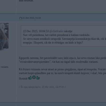
maz neliekas.
23. Dec 2025, 14:34
22 Dec 2025, 18:04:53
@chiefcadet
rakstīja:
Nav vēl piektdiena, bet varbūt pirmdienā ir kādam viedoklis:
Ar sievu esam nonākuši strupceļā. Savstarpēja komunikācija tikai tik, cik 
terapijas. Eksperti, cik tās ir efektīgas un kāds ir bijis?
Egsperds neesmu, bet paviedoklēt varu; labā ziņa ir, ka sieva vismaz kko pied
"esvairstānevaruespiemātes", vai kas nu tagad tāds modernāks variants.
 variantu
Kā frizieri reizumis nevar atrast ar pirmo piegājienu, tāpat arī terapeitu. Veicie
varēsiet kopā spļaudīties par to, ka ninče terapeiti kkādi hujovie, i skat', būs 
šķetināt
[ Šo ziņu laboja karro, 23 Dec 2025, 14:37:03 ]