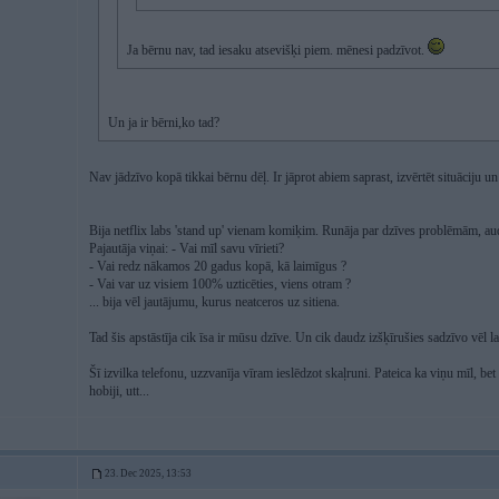
Ja bērnu nav, tad iesaku atsevišķi piem. mēnesi padzīvot.
Un ja ir bērni,ko tad?
Nav jādzīvo kopā tikkai bērnu dēļ. Ir jāprot abiem saprast, izvērtēt situāciju 
Bija netflix labs 'stand up' vienam komiķim. Runāja par dzīves problēmām, audi
Pajautāja viņai: - Vai mīl savu vīrieti?
- Vai redz nākamos 20 gadus kopā, kā laimīgus ?
- Vai var uz visiem 100% uzticēties, viens otram ?
... bija vēl jautājumu, kurus neatceros uz sitiena.
Tad šis apstāstīja cik īsa ir mūsu dzīve. Un cik daudz izšķīrušies sadzīvo vēl l
Šī izvilka telefonu, uzzvanīja vīram ieslēdzot skaļruni. Pateica ka viņu mīl, be
hobiji, utt...
23. Dec 2025, 13:53