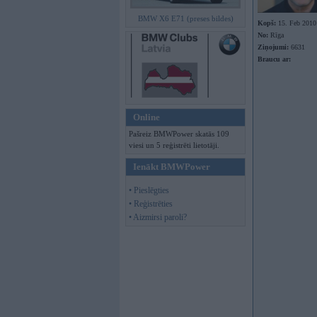
BMW X6 E71 (preses bildes)
Kopš:
15. Feb 2010
No:
Rīga
Ziņojumi:
6631
Braucu ar:
Online
Pašreiz BMWPower skatās 109
viesi un 5 reģistrēti lietotāji.
Ienākt BMWPower
• Pieslēgties
• Reģistrēties
• Aizmirsi paroli?