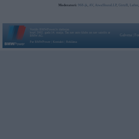
Moderatori:
968-jk
,
AV
,
AiwaShuraLLP
,
GirtzB
,
Lafter
Vortāls BMWPower.lv darbojas
kopš 2002. gada 14. maija. Tas nav auto klubs un nav saistīts ar
Galvena
|
Fo
BMW AG.
Par BMWPower
|
Kontakti
|
Reklāma