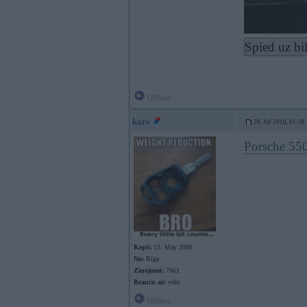
Spied uz bi
Offline
kars
28. Jul 2010, 01:38
Porsche 5
Kopš:
13. May 2006
No:
Rīga
Ziņojumi:
7661
Braucu ar:
velo
Offline