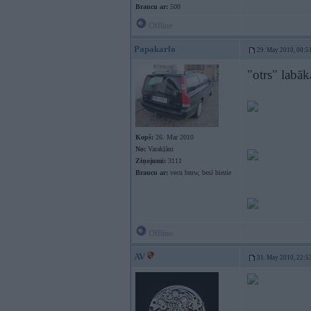
Braucu ar:
500
Offline
Papakarlo
29. May 2010, 00:5
"otrs" labā
Kopš:
26. Mar 2010
No:
Varakļāni
Ziņojumi:
3111
Braucu ar:
vecu bmw, besī biezie
Offline
AV
31. May 2010, 22:5