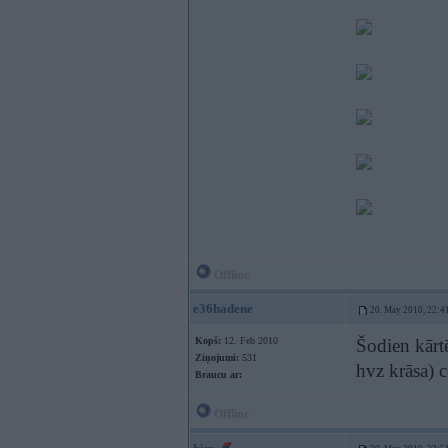
Offline
e36hadene
20. May 2010, 22:4
Kopš:
12. Feb 2010
Šodien kārt
Ziņojumi:
531
hvz krāsa) c
Braucu ar:
Offline