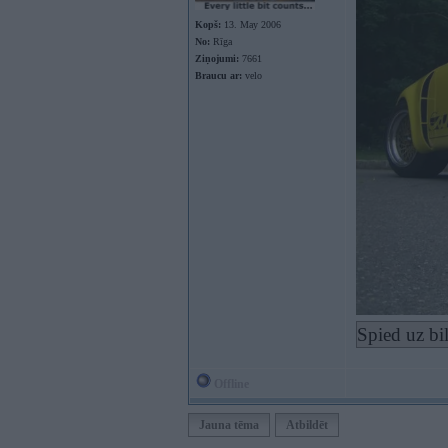
Kopš:
13. May 2006
No:
Rīga
Ziņojumi:
7661
Braucu ar:
velo
Spied uz bi
Offline
Jauna tēma
Atbildēt