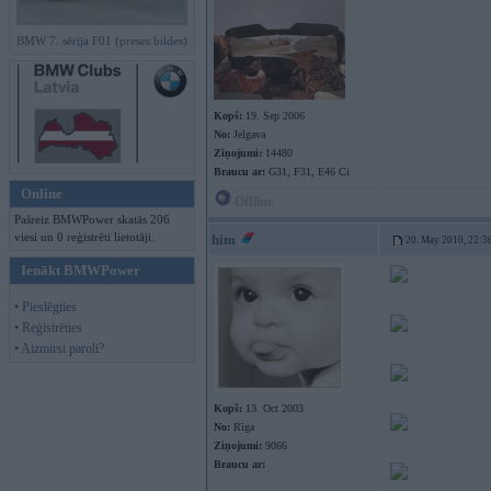
BMW 7. sērija F01 (preses bildes)
Kopš:
19. Sep 2006
No:
Jelgava
Ziņojumi:
14480
Braucu ar:
G31, F31, E46 Ci
Online
Offline
Pašreiz BMWPower skatās 206
viesi un 0 reģistrēti lietotāji.
him
20. May 2010, 22:3
Ienākt BMWPower
• Pieslēgties
• Reģistrēties
• Aizmirsi paroli?
Kopš:
13. Oct 2003
No:
Rīga
Ziņojumi:
9066
Braucu ar: