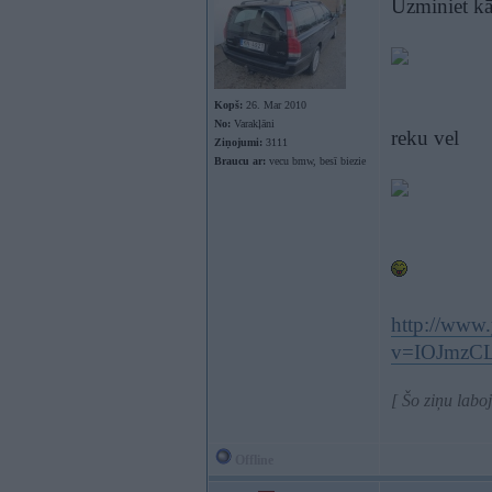
Uzminiet kā
Kopš:
26. Mar 2010
No:
Varakļāni
reku vel
Ziņojumi:
3111
Braucu ar:
vecu bmw, besī biezie
http://www
v=IOJmzCL
[ Šo ziņu lab
Offline