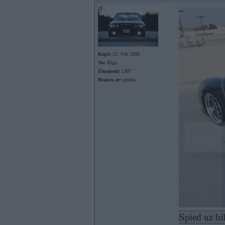
Kopš:
21. Feb 2006
No:
Rīga
Ziņojumi:
1307
Braucu ar:
prieku
Spied uz bi