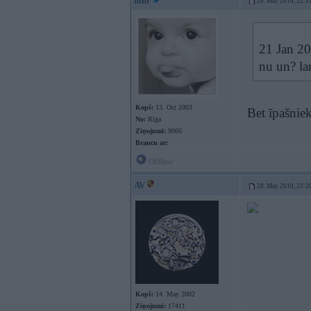
him
20. May 2010, 22:5
21 Jan 20
nu un? la
Kopš:
13. Oct 2003
Bet īpašniek
No:
Rīga
Ziņojumi:
9066
Braucu ar:
Offline
AV
28. May 2010, 23:2
Kopš:
14. May 2002
Ziņojumi:
17411