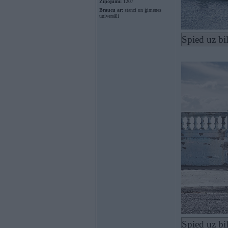
Ziņojumi:
1207
Braucu ar:
stanci un ģimenes
universāli
Spied uz bi
Spied uz bi