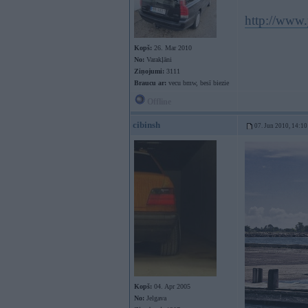
http://www
Kopš:
26. Mar 2010
No:
Varakļāni
Ziņojumi:
3111
Braucu ar:
vecu bmw, besī biezie
Offline
cibinsh
07. Jun 2010, 14:10
Kopš:
04. Apr 2005
No:
Jelgava