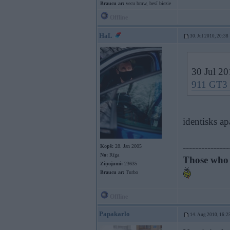
Braucu ar:
vecu bmw, besī biezie
Offline
HaL
30. Jul 2010, 20:38
30 Jul 20
911 GT3 
identisks ap
---------------
Kopš:
28. Jan 2005
No:
Rīga
Those who 
Ziņojumi:
23635
Braucu ar:
Turbo
Offline
Papakarlo
14. Aug 2010, 16:2