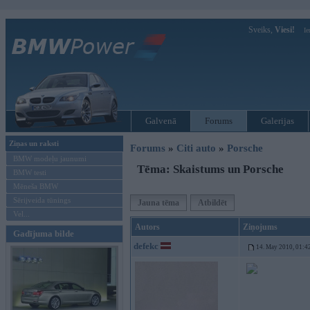
Sveiks,
Viesi!
Ie
Galvenā
Forums
Galerijas
Ziņas un raksti
Forums
»
Citi auto
»
Porsche
BMW modeļu jaunumi
Tēma: Skaistums un Porsche
BMW testi
Mēneša BMW
Sērijveida tūnings
Jauna tēma
Atbildēt
Vel...
Autors
Ziņojums
Gadījuma bilde
defekc
14. May 2010, 01:4