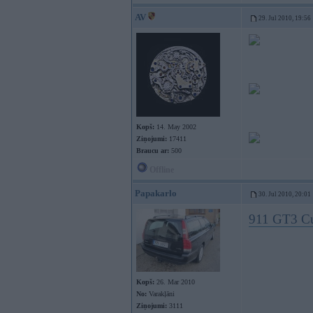
AV
29. Jul 2010, 19:56
Kopš:
14. May 2002
Ziņojumi:
17411
Braucu ar:
500
Offline
Papakarlo
30. Jul 2010, 20:01
911 GT3 Cu
Kopš:
26. Mar 2010
No:
Varakļāni
Ziņojumi:
3111