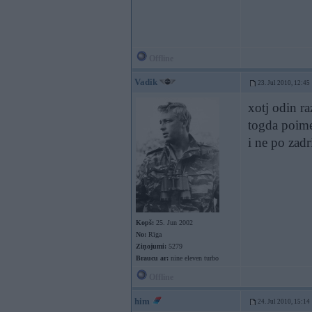
Offline
Vadik
23. Jul 2010, 12:45
xotj odin ra
togda poime
i ne po zad
Kopš:
25. Jun 2002
No:
Rīga
Ziņojumi:
5279
Braucu ar:
nine eleven turbo
Offline
him
24. Jul 2010, 15:14