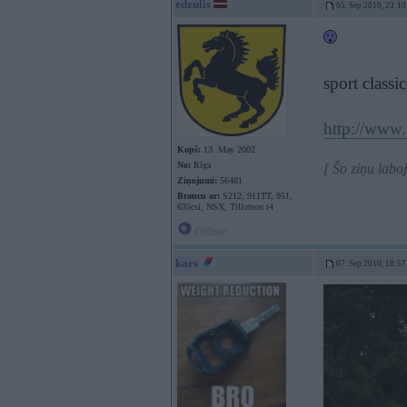
edzulis
05. Sep 2010, 23:10
sport classi
http://www
Kopš:
13. May 2002
No:
Rīga
[ Šo ziņu labo
Ziņojumi:
56481
Braucu ar:
S212, 911TT, 951,
635csi, NSX, Tillotson t4
Offline
kars
07. Sep 2010, 18:57