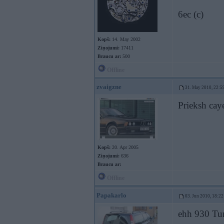
6ec (c)
Kopš:
14. May 2002
Ziņojumi:
17411
Braucu ar:
500
Offline
zvaigzne
31. May 2010, 22:5
Prieksh cay
Kopš:
20. Apr 2005
Ziņojumi:
636
Braucu ar:
Offline
Papakarlo
03. Jun 2010, 18:22
ehh 930 Tur