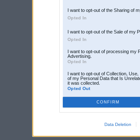
also be disclosed by us to 
I want to opt-out of the Sharing of 
Downstream Participants
th
Opted In
third parties.
I want to opt-out of the Sale of my 
Opted In
I want to opt-out of processing my 
Advertising.
Opted In
I want to opt-out of Collection, Use
of my Personal Data that Is Unrelat
it was collected.
Opted Out
CONFIRM
Data Deletion