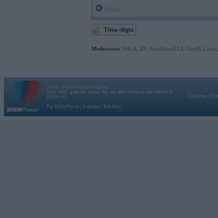
Offline
Tēma slēgta
Moderatori:
968-jk
,
AV
,
AiwaShuraLLP
,
GirtzB
,
Lafter
Vortāls BMWPower.lv darbojas
kopš 2002. gada 14. maija. Tas nav auto klubs un nav saistīts ar
Galvena
|
Fo
BMW AG.
Par BMWPower
|
Kontakti
|
Reklāma