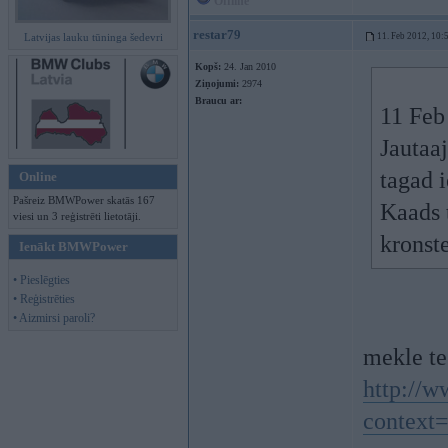
Offline
restar79
Latvijas lauku tūninga šedevri
11. Feb 2012, 10:
Kopš:
24. Jan 2010
Ziņojumi:
2974
Braucu ar:
11 Feb
Jautaa
tagad 
Online
Pašreiz BMWPower skatās 167
Kaads t
viesi un 3 reģistrēti lietotāji.
kronst
Ienākt BMWPower
• Pieslēgties
• Reģistrēties
• Aizmirsi paroli?
mekle te
http://
context