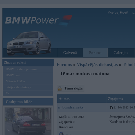
Sveiks,
Viesi!
Ie
Galvenā
Forums
Galerijas
Ziņas un raksti
Forums
»
Vispārējās diskusijas
»
Tehni
BMW modeļu jaunumi
Tēma: motora mainna
BMW testi
Mēneša BMW
Sērijveida tūnings
Tēma slēgta
Vel...
Autors
Ziņojums
Gadījuma bilde
n_bundzenieks_
11. Feb 2012, 10:
Jautaajums šaads
Kopš:
11. Feb 2012
Kaads to ir darij
Ziņojumi:
0
Braucu ar: