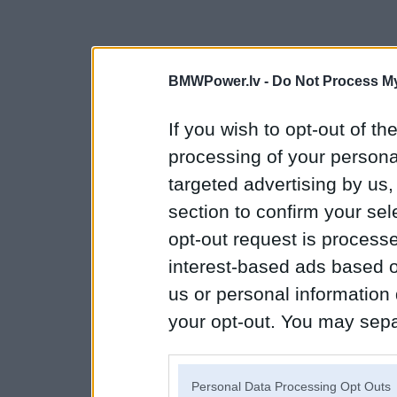
BMWPower.lv -
Do Not Process My
If you wish to opt-out of the
processing of your personal
targeted advertising by us
section to confirm your sel
opt-out request is proces
interest-based ads based o
us or personal information d
your opt-out. You may separ
disclosure of your personal
IAB’s list of downstream pa
Personal Data Processing Opt Outs