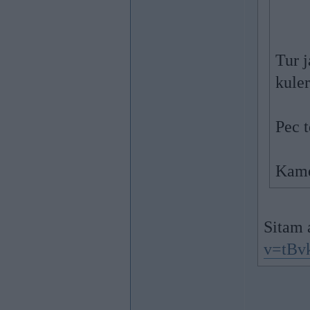
Tur j
kuler
Pec t
Kame
Sitam 
v=tBv