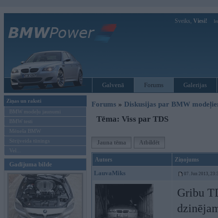
Sveiks,
Viesi!
Ie
Galvenā
Forums
Galerijas
Ziņas un raksti
Forums
»
Diskusijas par BMW modeļi
BMW modeļu jaunumi
Tēma: Viss par TDS
BMW testi
Mēneša BMW
Sērijveida tūnings
Jauna tēma
Atbildēt
Vel...
Autors
Ziņojums
Gadījuma bilde
LauvaMiks
07. Jun 2013, 23:
Gribu T
dzinējam