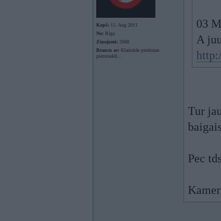
03 M
Kopš:
15. Aug 2011
No:
Rīga
A ju
Ziņojumi:
2668
Braucu ar:
Klasiskās piedziņas
http
pieminekli...
Tur jau
baigais
Pec tds
Kamer 