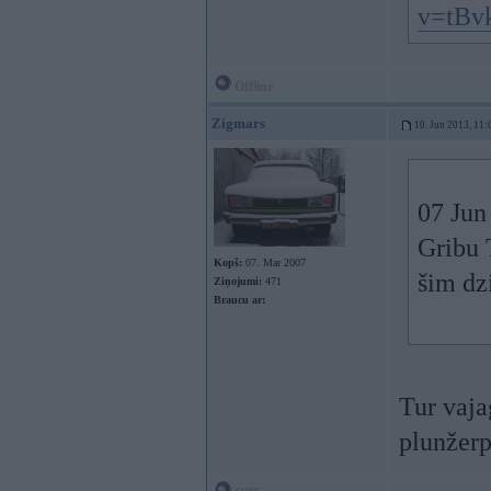
v=tBv
Offline
Zigmars
10. Jun 2013, 11:
07 Jun
Gribu 
Kopš:
07. Mar 2007
šim dz
Ziņojumi:
471
Braucu ar:
Tur vajag
plunžerpā