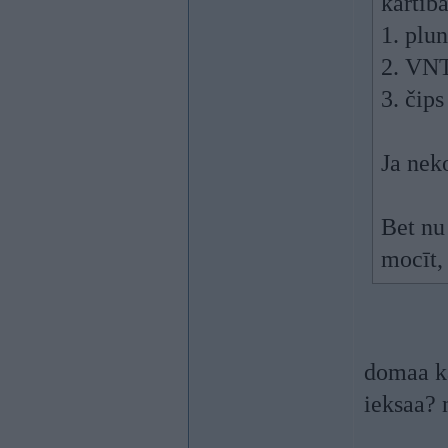
kārtībā
1. plun
2. VNT
3. čips
Ja nek
Bet nu
mocīt,
domaa ka
ieksaa? 