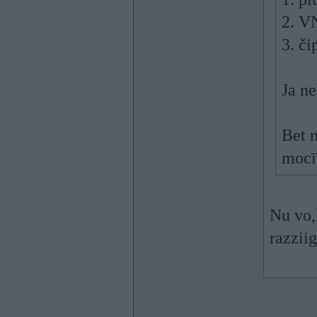
2. V
3. či
Ja ne
Bet n
mocīt
Nu vo,
razzii