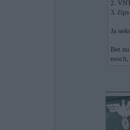
2. VNT
3. čips
Ja nek
Bet nu
mocīt,
----------