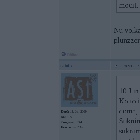
mocīt,
Nu vo,ka
plunzze
Offline
dainiiz
10. Jun 2013, 11:
10 Jun 
Ko to 
domā, 
Kopš:
18. Jun 2009
No:
Rīga
Sūknim
Ziņojumi:
5244
Braucu ar:
125mm
sūknim 