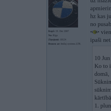
uz mazie
apmierin
hz kas j
no pusab
vien
Kopš:
19. Dec 2007
No:
Rīga
ipaši ne
Ziņojumi:
18124
Braucu ar:
fenšuj systems.LTR.
10 Jun 
Ko to 
domā, 
Sūknim
sūknim 
kārtībā
1. plun