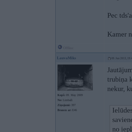
Pec tds'
Kamer n
Offline
LauvaMiks
09. Jun 2013, 19:
Jautājum
trubiņa k
nekur, k
Kopš:
09. May 2009
No:
Limbaži
Ziņojumi:
397
Ielūde
Braucu ar:
E46
savieno
no iep