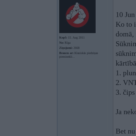
10 Jun 
Ko to 
domā, 
Kopš:
15. Aug 2011
Sūknim
No:
Rīga
Ziņojumi:
2668
sūknim 
Braucu ar:
Klasiskās piedziņas
pieminekli...
kārtībā
1. plun
2. VNT
3. čips
Ja nek
Bet nu