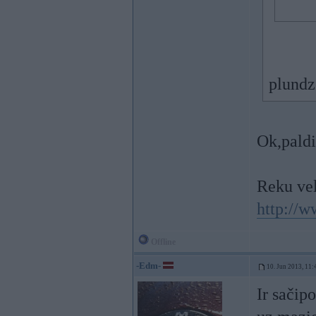
plundze
Ok,paldi
Reku vel
http://
Offline
-Edm-
10. Jun 2013, 11:
Ir sačip