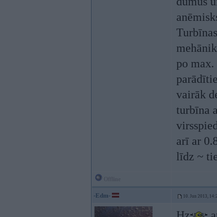
dūmus un
anēmisks
Turbīnas
mehānika
po max. 
parādīti
vairāk d
turbīna a
virsspie
arī ar 0
līdz ~ t
Offline
-Edm-
10. Jun 2013, 14:
Hz
at