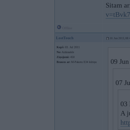
Sitam ar
v=tBvk
Offline
LostTouch
10. Jun 2013, 08:
Kopš:
03. Jul 2011
No:
Aizkraukle
Ziņojumi:
450
09 Jun
Braucu ar:
M-Pakotu E34 kūtiņu
07 Ju
03 
A j
ht