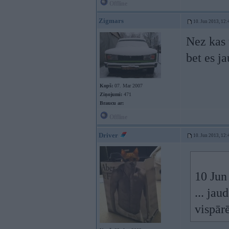
Offline
Zigmars
10. Jun 2013, 12:
Nez kas
bet es j
Kopš:
07. Mar 2007
Ziņojumi:
471
Braucu ar:
Offline
Driver
10. Jun 2013, 12:
10 Jun 
... ja
vispārē