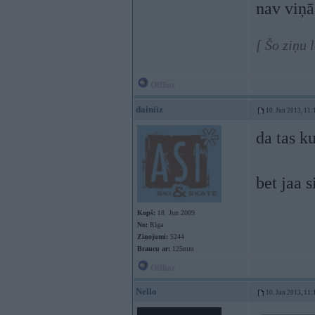
nav viņā
[ Šo ziņu 
Offline
dainiiz
10. Jun 2013, 11:
da tas k
bet jaa s
Kopš:
18. Jun 2009
No:
Rīga
Ziņojumi:
5244
Braucu ar:
125mm
Offline
Nello
10. Jun 2013, 11: