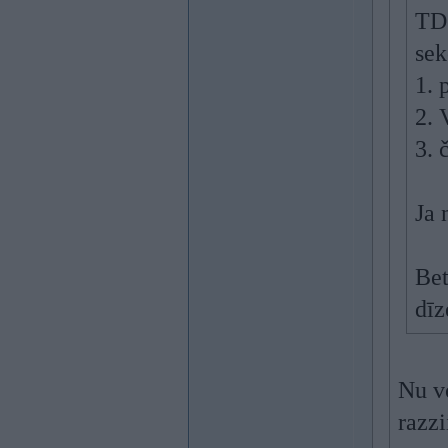
TDS
sek
1. 
2. 
3. 
Ja 
Bet
dīz
Nu v
razz