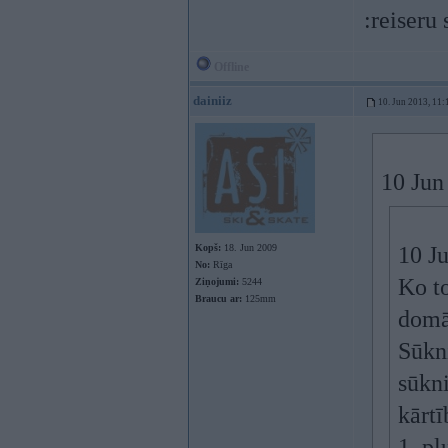
:reiseru
Offline
dainiiz
10. Jun 2013, 11:
10 Jun
Kopš:
18. Jun 2009
10 Ju
No:
Rīga
Ko t
Ziņojumi:
5244
Braucu ar:
125mm
domā
Sūkn
sūkni
kārtī
1. pl