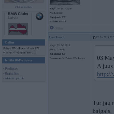
F13 kabriolets
Kopš:
09. May 2009
No:
Limbaži
Ziņojumi:
397
Braucu ar:
E46
Offline
LostTouch
07. Jun 2013, 23:
Online
Kopš:
03. Jul 2011
Pašreiz BMWPower skatās 178
No:
Aizkraukle
viesi un 4 reģistrēti lietotāji.
Ziņojumi:
450
03 May
Braucu ar:
M-Pakotu E34 kūtiņu
Ienākt BMWPower
A juus
• Pieslēgties
http:
• Reģistrēties
• Aizmirsi paroli?
Tur jau 
baigais.