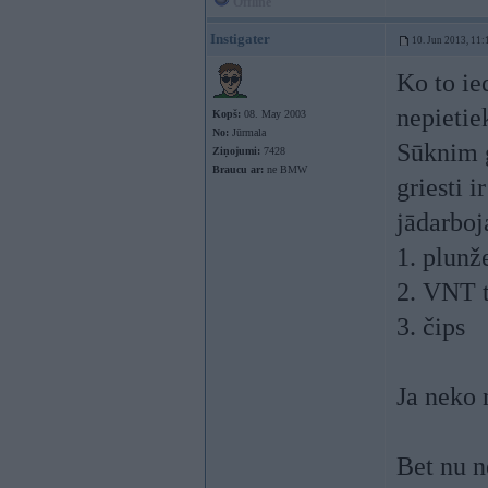
Offline
Instigater
10. Jun 2013, 11:
Ko to ie
nepietie
Kopš:
08. May 2003
No:
Jūrmala
Sūknim g
Ziņojumi:
7428
Braucu ar:
ne BMW
griesti i
jādarboja
1. plunž
2. VNT 
3. čips
Ja neko 
Bet nu n