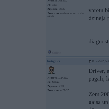
Kopš:
22. Jun 2002
No:
Rīga
varetu b
Ziņojumi:
31536
Braucu ar:
iepirkuma ratiem pa alko
outletu
dzineja 
----------
diagnost
Offline
Instigater
10. Jun 2013, 14:
Driver, 
pagali, 
Kopš:
08. May 2003
No:
Jūrmala
Ziņojumi:
7428
Braucu ar:
ne BMW
Zem 2000
gaisa un