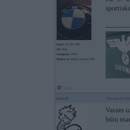
sportisk
----------
Kopš:
19. Dec 2007
No:
Rīga
Ziņojumi:
18124
Braucu ar:
fenšuj systems.LTR.
Offline
castroll
10. Jun 2013, 15:
Varam uz
būtu ma