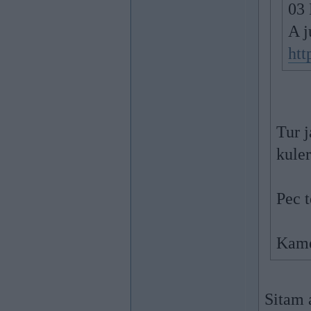
03 
A j
ht
Tur j
kuler
Pec t
Kame
Sitam 