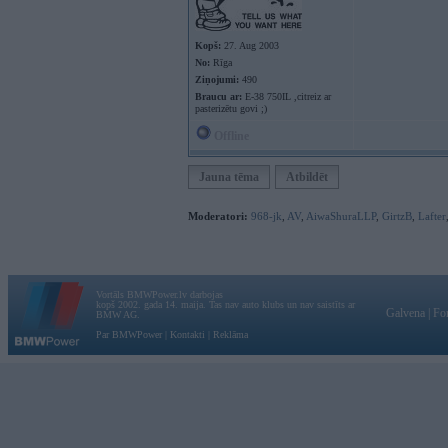
Kopš:
27. Aug 2003
No:
Rīga
Ziņojumi:
490
Braucu ar:
E-38 750IL ,citreiz ar
pasterizētu govi ;)
Offline
Jauna tēma
Atbildēt
Moderatori:
968-jk
,
AV
,
AiwaShuraLLP
,
GirtzB
,
Lafter
Vortāls BMWPower.lv darbojas
kopš 2002. gada 14. maija. Tas nav auto klubs un nav saistīts ar
Galvena
|
Fo
BMW AG.
Par BMWPower
|
Kontakti
|
Reklāma