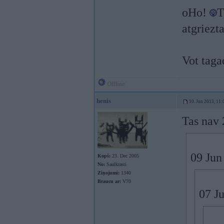
oHo!
T
atgriezt
Vot taga
Offline
henis
10. Jun 2013, 11:
Tas nav
09 Jun
Kopš:
23. Dec 2005
No:
Saulkrasti
Ziņojumi:
1340
Braucu ar:
V70
07 Ju