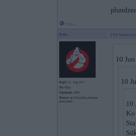
plundzer
Offline
Nello
10. Jun 2013, 11:
10 Jun 
10 Ju
Kopš:
15. Aug 2011
No:
Rīga
Ziņojumi:
2668
Braucu ar:
Klasiskās piedziņas
pieminekli...
10 
Ko 
Sta
Sūk