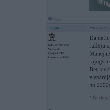
Offline
Instigater
10. Jun 2013, 11:
Da netic 
rullēju 
Kopš:
08. May 2003
No:
Jūrmala
Manējais
Ziņojumi:
7428
Braucu ar:
ne BMW
sajūgs, 
Bet jaud
vispārēj
no 2200r
[ Šo ziņu 