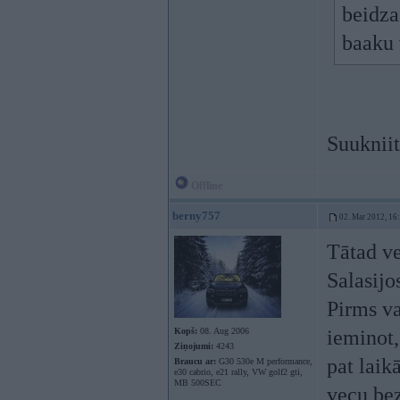
beidza
baaku 
Suukniit
Offline
berny757
02. Mar 2012, 16
Tātad ve
Salasijo
Pirms va
Kopš:
08. Aug 2006
ieminot,
Ziņojumi:
4243
pat laik
Braucu ar:
G30 530e M performance,
e30 cabrio, e21 rally, VW golf2 gti,
MB 500SEC
vecu bez