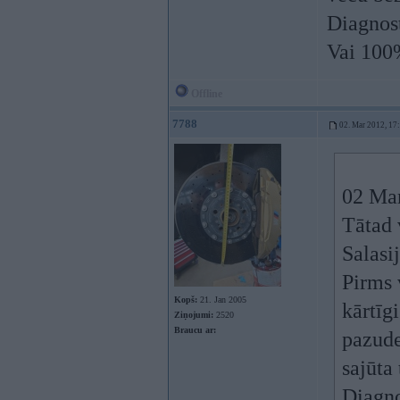
Diagnos
Vai 100%
Offline
7788
02. Mar 2012, 17
02 Mar
Tātad 
Salasi
Pirms 
Kopš:
21. Jan 2005
kārtīg
Ziņojumi:
2520
Braucu ar:
pazude
sajūta
Diagno