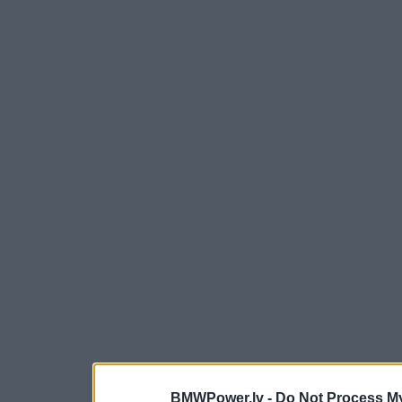
BMWPower.lv -
Do Not Process My