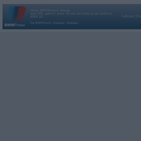
Vortāls BMWPower.lv darbojas
kopš 2002. gada 14. maija. Tas nav auto klubs un nav saistīts ar
Galvena
|
Fo
BMW AG.
Par BMWPower
|
Kontakti
|
Reklāma