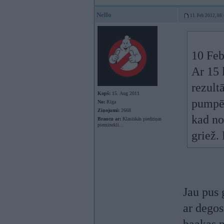
Nello
11. Feb 2012, 08
10 Feb
Ar 15 
rezult
Kopš:
15. Aug 2011
pumpēt
No:
Rīga
Ziņojumi:
2668
kad nos
Braucu ar:
Klasiskās piedziņas
pieminekli...
griež.
Jau pus 
ar degos