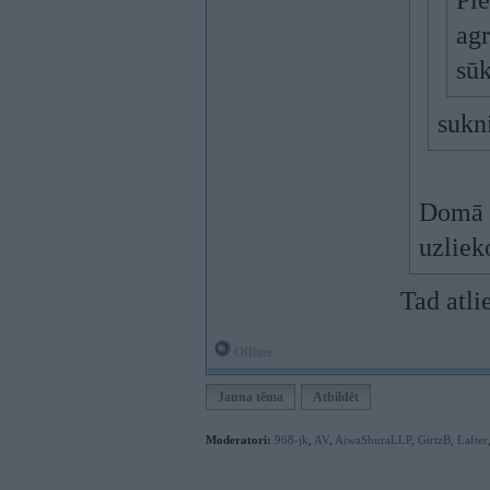
Pie
agr
sūk
sukn
Domā d
uzliek
Tad atli
Offline
Jauna tēma
Atbildēt
Moderatori:
968-jk
,
AV
,
AiwaShuraLLP
,
GirtzB
,
Lafter