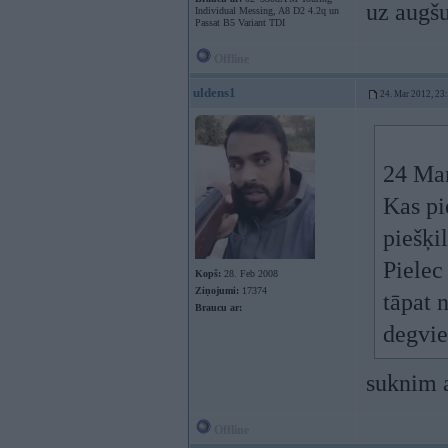
uz augšu
Individual Messing, A8 D2 4.2q un
Passat B5 Variant TDI
Offline
uldens1
24. Mar 2012, 23
24 Mar
Kas pi
piešķil
Pielec
Kopš:
28. Feb 2008
Ziņojumi:
17374
tāpat 
Braucu ar:
degvie
suknim 
Offline