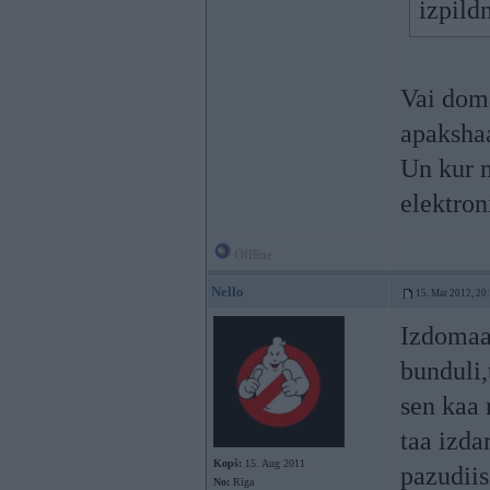
izpild
Vai doma
apaksha
Un kur m
elektro
Offline
Nello
15. Mar 2012, 20
Izdomaaj
bunduli,
sen kaa 
taa izda
Kopš:
15. Aug 2011
pazudiis
No:
Rīga