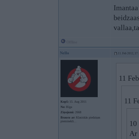
Imantaa 
beidzaas
vallaa,t
Offline
Nello
11. Feb 2012, 17
11 Feb
11 F
Kopš:
15. Aug 2011
No:
Rīga
Ziņojumi:
2668
Braucu ar:
Klasiskās piedziņas
pieminekli...
10 
Ar 