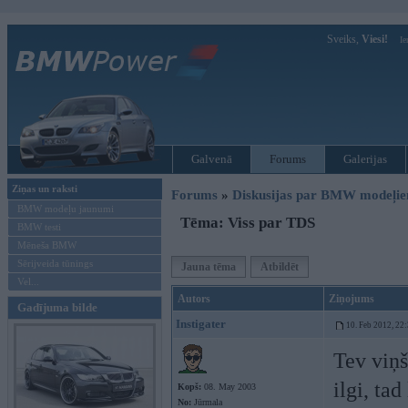
Sveiks,
Viesi!
Ie
Galvenā
Forums
Galerijas
Ziņas un raksti
Forums
»
Diskusijas par BMW modeļi
BMW modeļu jaunumi
Tēma: Viss par TDS
BMW testi
Mēneša BMW
Sērijveida tūnings
Jauna tēma
Atbildēt
Vel...
Autors
Ziņojums
Gadījuma bilde
Instigater
10. Feb 2012, 22
Tev viņš
ilgi, ta
Kopš:
08. May 2003
No:
Jūrmala