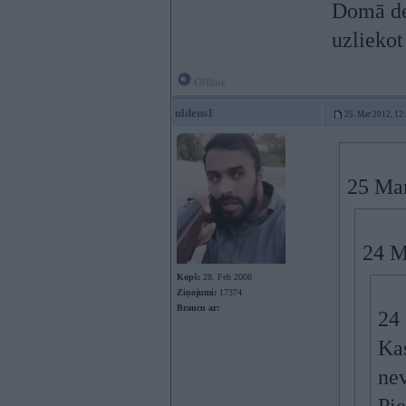
Domā de
uzliekot
Offline
uldens1
25. Mar 2012, 12
25 Mar
24 M
Kopš:
28. Feb 2008
Ziņojumi:
17374
Braucu ar:
24 
Kas
nev