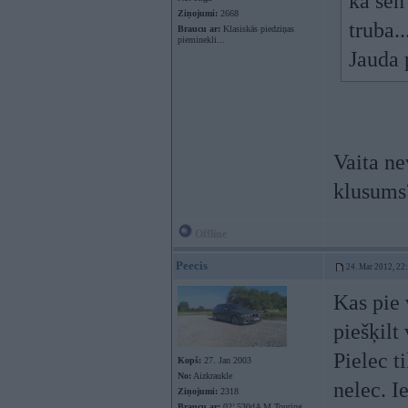
ka sen
Ziņojumi:
2668
truba.
Braucu ar:
Klasiskās piedziņas
pieminekli...
Jauda 
Vaita ne
klusums
Offline
Peecis
24. Mar 2012, 22
Kas pie 
piešķilt
Pielec t
Kopš:
27. Jan 2003
No:
Aizkraukle
nelec. 
Ziņojumi:
2318
Braucu ar:
02’ 530dA M Touring