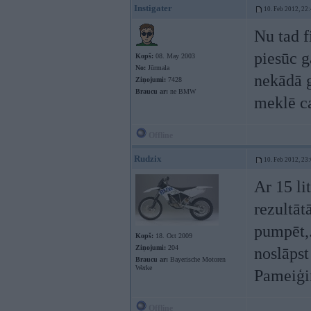
Instigater
10. Feb 2012, 22
Nu tad f
piesūc g
Kopš:
08. May 2003
No:
Jūrmala
nekādā g
Ziņojumi:
7428
Braucu ar:
ne BMW
meklē c
Offline
Rudzix
10. Feb 2012, 23
Ar 15 li
rezultāt
pumpēt,.
Kopš:
18. Oct 2009
Ziņojumi:
204
noslāpst
Braucu ar:
Bayerische Motoren
Werke
Pameiģin
Offline