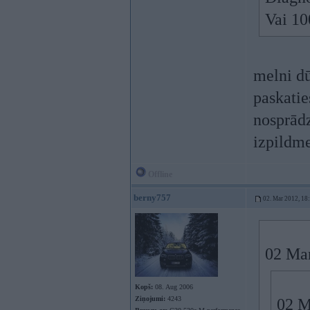
Vai 10
melni d
paskatie
nosprādz
izpildm
Offline
berny757
02. Mar 2012, 18
02 Mar
Kopš:
08. Aug 2006
Ziņojumi:
4243
02 M