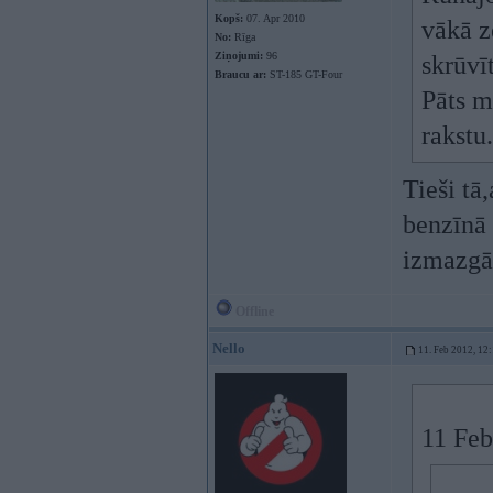
Kopš:
07. Apr 2010
vākā z
No:
Rīga
Ziņojumi:
96
skrūvī
Braucu ar:
ST-185 GT-Four
Pāts m
rakstu
Tieši tā
benzīnā 
izmazgāt
Offline
Nello
11. Feb 2012, 12
11 Feb