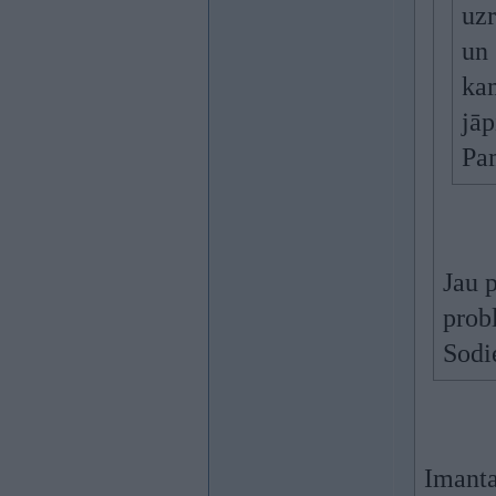
uzr
un 
kam
jāp
Pam
Jau 
prob
Sodi
Imanta