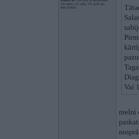
Braucu ar:
G30 530e M performance,
e30 cabrio, e21 rally, VW golf2 gti,
Tāta
MB 500SEC
Sala
sabij
Pirm
kārt
pazud
Taga
Diag
Vai 
melni 
paskat
nosprā