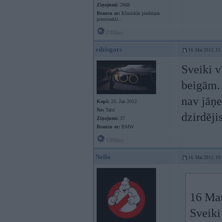
Ziņojumi:
2668
Braucu ar:
Klasiskās piedziņas
pieminekli...
Offline
edzisgars
16. Mar 2012, 11
Sveiki v
beigām. 
nav jāņe
Kopš:
25. Jan 2012
No:
Talsi
dzirdēji
Ziņojumi:
37
Braucu ar:
BMW
Offline
Nello
16. Mar 2012, 19
16 Mar
Sveiki 