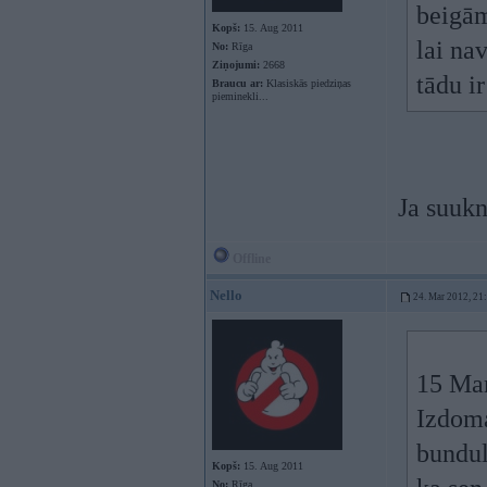
beigām
Kopš:
15. Aug 2011
lai na
No:
Rīga
Ziņojumi:
2668
tādu i
Braucu ar:
Klasiskās piedziņas
pieminekli...
Ja suukn
Offline
Nello
24. Mar 2012, 21
15 Mar
Izdoma
bunduli
Kopš:
15. Aug 2011
No:
Rīga