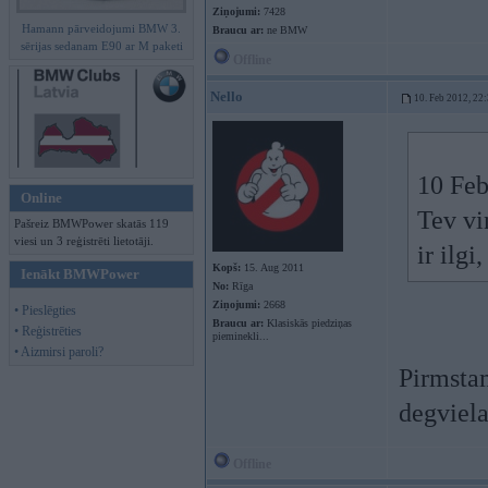
Ziņojumi:
7428
Hamann pārveidojumi BMW 3.
Braucu ar:
ne BMW
sērijas sedanam E90 ar M paketi
Offline
Nello
10. Feb 2012, 22
10 Feb
Online
Tev vi
Pašreiz BMWPower skatās 119
viesi un 3 reģistrēti lietotāji.
ir ilgi
Kopš:
15. Aug 2011
Ienākt BMWPower
No:
Rīga
Ziņojumi:
2668
• Pieslēgties
Braucu ar:
Klasiskās piedziņas
• Reģistrēties
pieminekli...
• Aizmirsi paroli?
Pirmstam
degvielas
Offline