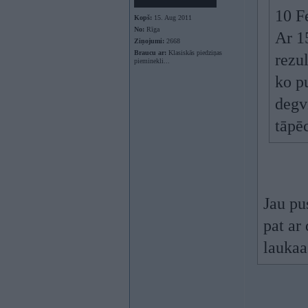
10 F
Kopš:
15. Aug 2011
No:
Rīga
Ar 1
Ziņojumi:
2668
Braucu ar:
Klasiskās piedziņas
rezu
pieminekli...
ko p
degvi
tāpēc
Jau pu
pat ar
laukaa