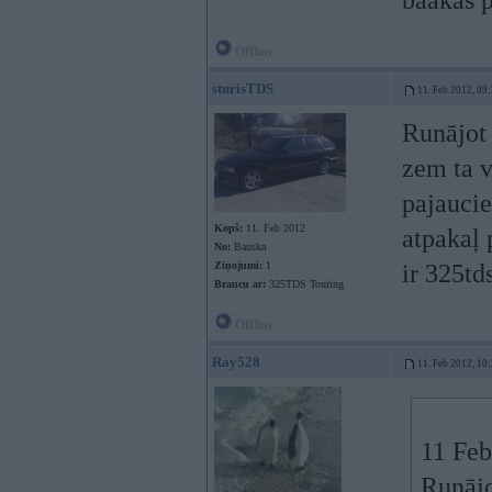
baakas 
Offline
sturisTDS
11. Feb 2012, 09
Runājot 
zem ta v
pajaucie
Kopš:
11. Feb 2012
atpakaļ 
No:
Bauska
Ziņojumi:
1
ir 325td
Braucu ar:
325TDS Touring
Offline
Ray528
11. Feb 2012, 10
11 Feb
Runājo