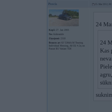
Peecis
25. Mar 2012, 00
24 Mar
Kopš:
27. Jan 2003
No:
Aizkraukle
Ziņojumi:
2318
24 M
Braucu ar:
02’ 530dA M Touring
Individual Messing, A8 D2 4.2q un
Passat B5 Variant TDI
Kas 
nevar
Piele
agru
sūkn
suknim