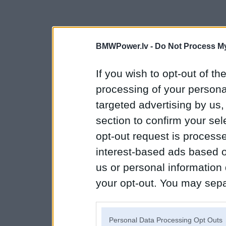
BMWPower.lv -
Do Not Process My
If you wish to opt-out of the
processing of your personal
targeted advertising by us
section to confirm your sel
opt-out request is proces
interest-based ads based o
us or personal information d
your opt-out. You may separ
disclosure of your personal
IAB’s list of downstream pa
Personal Data Processing Opt Outs