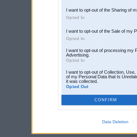
also be disclosed by us to 
I want to opt-out of the Sharing of 
Downstream Participants
th
Opted In
third parties.
I want to opt-out of the Sale of my 
Opted In
I want to opt-out of processing my 
Advertising.
Opted In
I want to opt-out of Collection, Use
of my Personal Data that Is Unrelat
it was collected.
Opted Out
CONFIRM
Data Deletion