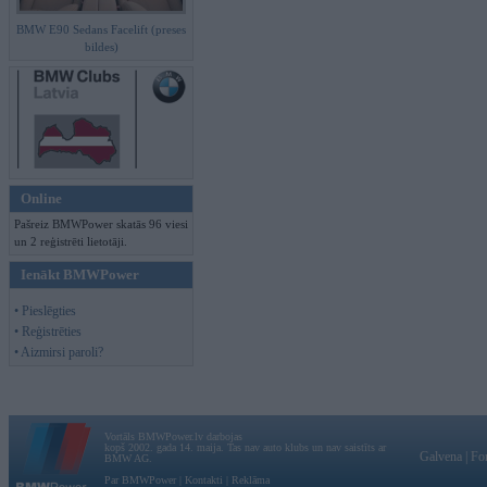
BMW E90 Sedans Facelift (preses
bildes)
Online
Pašreiz BMWPower skatās 96 viesi
un 2 reģistrēti lietotāji.
Ienākt BMWPower
• Pieslēgties
• Reģistrēties
• Aizmirsi paroli?
Vortāls BMWPower.lv darbojas
kopš 2002. gada 14. maija. Tas nav auto klubs un nav saistīts ar
Galvena
|
Fo
BMW AG.
Par BMWPower
|
Kontakti
|
Reklāma