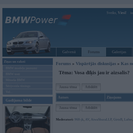
Sveiks,
Viesi!
Ie
Galvenā
Forums
Galerijas
Ziņas un raksti
Forums
»
Vispārējās diskusijas
»
Kas no
BMW modeļu jaunumi
Tēma: Vosa dīķis jau ir aizsalis?
BMW testi
Mēneša BMW
Sērijveida tūnings
Jauna tēma
Atbildēt
Vel...
Autors
Ziņojums
Gadījuma bilde
Jauna tēma
Atbildēt
Moderatori:
968-jk
,
AV
,
AiwaShuraLLP
,
GirtzB
,
Lafter