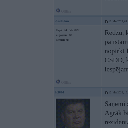
Offline
Andolini
12. Mar 2022, 01
Kopš:
24. Feb 2022
Redzu, k
Ziņojumi:
88
pa īstam
Braucu ar:
nopirkt 
CSDD, kā
iespējam
Offline
RR04
12. Mar 2022, 10
Saņēmi s
Agrāk bi
rezident