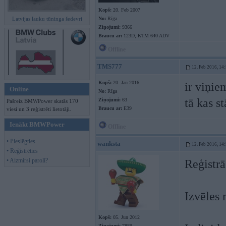
Kopš:
20. Feb 2007
Latvijas lauku tūninga šedevri
No:
Rīga
Ziņojumi:
9366
Braucu ar:
123D, KTM 640 ADV
Offline
TMS777
12. Feb 2016, 14
Kopš:
20. Jan 2016
ir viņie
Online
No:
Rīga
tā kas s
Ziņojumi:
63
Pašreiz BMWPower skatās 170
Braucu ar:
E39
viesi un 3 reģistrēti lietotāji.
Ienākt BMWPower
Offline
• Pieslēgties
wanksta
12. Feb 2016, 14
• Reģistrēties
• Aizmirsi paroli?
Reģistrā
Izvēles 
Kopš:
05. Jun 2012
Ziņojumi:
7889