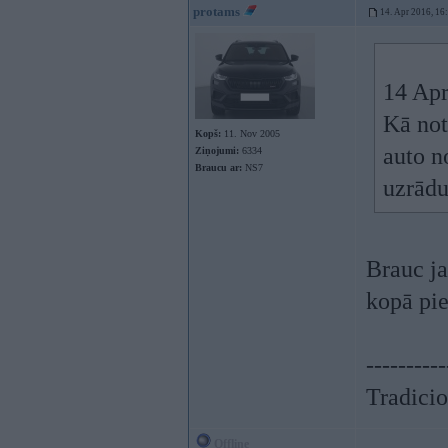
protams
14. Apr 2016, 16
14 Apr
Kā not
Kopš:
11. Nov 2005
auto n
Ziņojumi:
6334
Braucu ar:
NS7
uzrādu
Brauc ja
kopā pie
----------
Tradicio
Offline