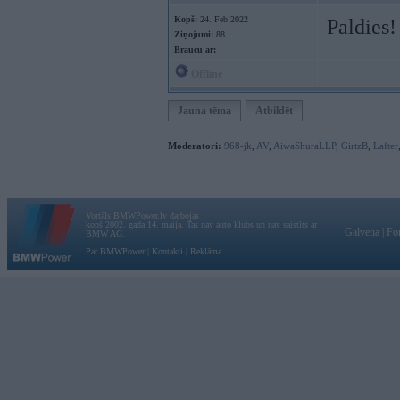
Kopš:
24. Feb 2022
Paldies!
Ziņojumi:
88
Braucu ar:
Offline
Jauna tēma
Atbildēt
Moderatori:
968-jk
,
AV
,
AiwaShuraLLP
,
GirtzB
,
Lafter
Vortāls BMWPower.lv darbojas
kopš 2002. gada 14. maija. Tas nav auto klubs un nav saistīts ar
Galvena
|
Fo
BMW AG.
Par BMWPower
|
Kontakti
|
Reklāma