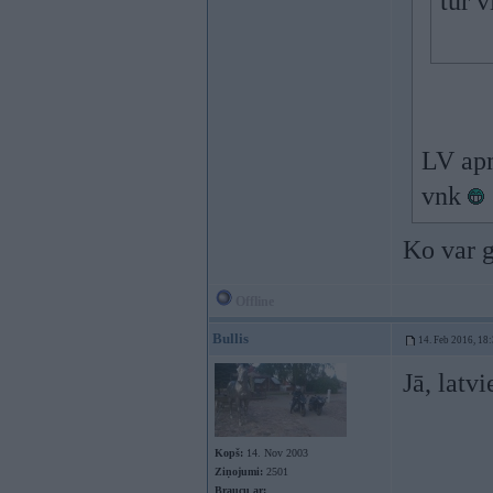
tur v
LV apm
vnk
Ko var g
Offline
Bullis
14. Feb 2016, 18
Jā, latv
Kopš:
14. Nov 2003
Ziņojumi:
2501
Braucu ar: