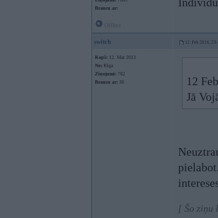
Individu
Braucu ar:
Offline
switch
12. Feb 2016, 23
Kopš:
12. Mar 2013
No:
Rīga
Ziņojumi:
762
12 Feb
Braucu ar:
30
Jā Voj
Neuztra
pielabot
interese
[ Šo ziņu