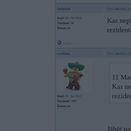
Andolini
11. Mar 2022, 23
Kopš:
24. Feb 2022
Kas nepi
Ziņojumi:
88
rezident
Braucu ar:
Offline
wanksta
11. Mar 2022, 23
11 Mar
Kas ne
rezide
Kopš:
05. Jun 2012
Ziņojumi:
7889
Braucu ar:
Jābūt na