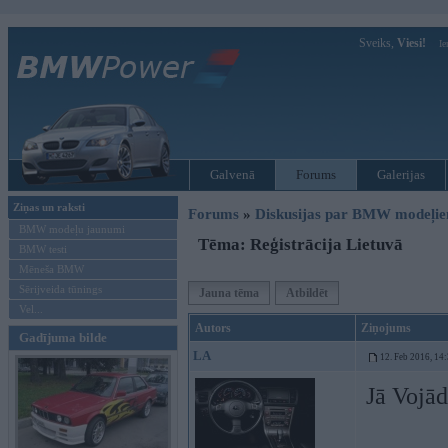
Sveiks,
Viesi!
Ie
Galvenā
Forums
Galerijas
Ziņas un raksti
Forums
»
Diskusijas par BMW modeļi
BMW modeļu jaunumi
Tēma: Reģistrācija Lietuvā
BMW testi
Mēneša BMW
Sērijveida tūnings
Jauna tēma
Atbildēt
Vel...
Autors
Ziņojums
Gadījuma bilde
LA
12. Feb 2016, 14
Jā Vojā