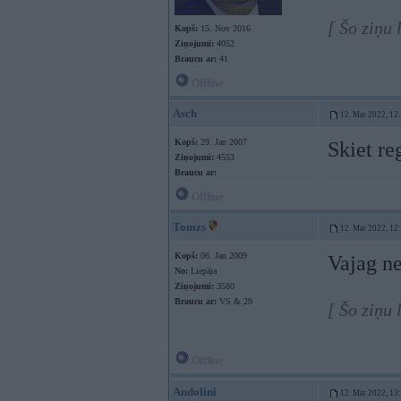
[ Šo ziņu
Kopš:
15. Nov 2016
Ziņojumi:
4052
Braucu ar:
41
Offline
Asch
12. Mar 2022, 12
Kopš:
29. Jan 2007
Skiet reg
Ziņojumi:
4553
Braucu ar:
Offline
Tomzs
12. Mar 2022, 12
Kopš:
06. Jan 2009
Vajag ne
No:
Liepāja
Ziņojumi:
3580
Braucu ar:
VS & 29
[ Šo ziņu
Offline
Andolini
12. Mar 2022, 13