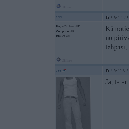
Offline
add
14. Apr 2016, 11
Kopš:
27. Nov 2011
Kā noti
Ziņojumi:
2094
no piriv
Braucu ar:
tehpasi,
Offline
ozo
14. Apr 2016, 12
Jā, tā ar