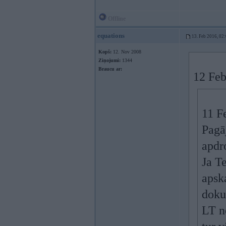
Offline
equations
13. Feb 2016, 02
Kopš:
12. Nov 2008
Ziņojumi:
1344
Braucu ar:
12 Feb
11 F
Pagā
apdr
Ja T
apska
dokum
LT n