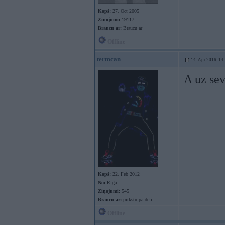
Kopš:
27. Oct 2005
Ziņojumi:
19117
Braucu ar:
Braucu ar
Offline
termcan
14. Apr 2016, 14
A uz sev
Kopš:
22. Feb 2012
No:
Rīga
Ziņojumi:
545
Braucu ar:
pirkstu pa dēli.
Offline