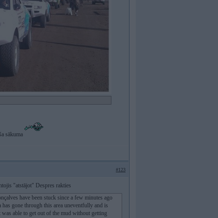
paša sākuma
#123
ojis "atstājot" Despres rakties
onçalves have been stuck since a few minutes ago
 has gone through this area uneventfully and is
was able to get out of the mud without getting