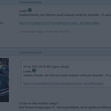
10. Jan 2012, 09:30
Laaabs
Saukāns/Dambis, kuri līderiem zaudē nedaudz vairāk par diennakti - 31 stun
http://www.go4speed.lv/lv/news/autosports-pasau...ase-lideru-maina
sko
[ Šo ziņu laboja Grigors, 10 Jan 2012, 09:31:52 ]
10. Jan 2012, 09:39
10 Jan 2012, 09:30:48 Grigors rakstīja:
Laaabs
Saukāns/Dambis, kuri līderiem zaudē nedaudz vairāk par diennakti - 31 s
http://www.go4speed.lv/lv/news/autosports-pasau...ase-lideru-maina
Un kas tur tāds ievērības cienīgs?
Kad Dambis izcīnija augsto 15. vietu kopvērtējumā, tad arī atpalika no līderiem 