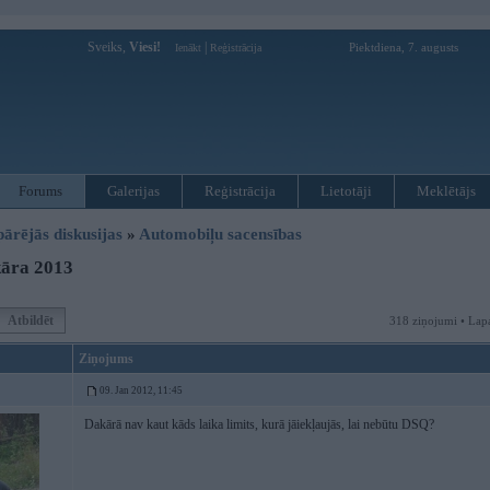
Sveiks,
Viesi!
|
Piektdiena, 7. augusts
Ienākt
Reģistrācija
Forums
Galerijas
Reģistrācija
Lietotāji
Meklētājs
pārējās diskusijas
»
Automobiļu sacensības
āra 2013
Atbildēt
318 ziņojumi • Lap
Ziņojums
09. Jan 2012, 11:45
Dakārā nav kaut kāds laika limits, kurā jāiekļaujās, lai nebūtu DSQ?