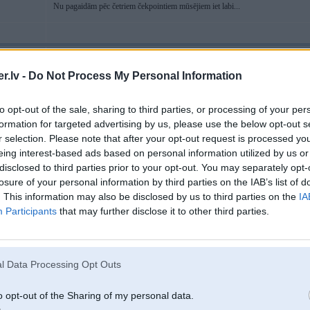
Nu pagaidām pēc četriem čekpointiem mūsējiem iet labi...
09. Jan 2012, 22:28
.lv -
Do Not Process My Personal Information
Nu jau bija wp5 jābūt, bet vēl nav ... Tur jau pēc vietējā laika ir pus6 un domāj
riet pirms 10
to opt-out of the sale, sharing to third parties, or processing of your per
formation for targeted advertising by us, please use the below opt-out s
EDIT: Tas dublīts LĀĀĀĀBSSSSSSS
r selection. Please note that after your opt-out request is processed y
eing interest-based ads based on personal information utilized by us or
[ Šo ziņu laboja Manson, 09 Jan 2012, 22:55:23 ]
disclosed to third parties prior to your opt-out. You may separately opt-
losure of your personal information by third parties on the IAB’s list of
. This information may also be disclosed by us to third parties on the
IA
Participants
that may further disclose it to other third parties.
l Data Processing Opt Outs
09. Jan 2012, 23:10
o opt-out of the Sharing of my personal data.
nja dubļu vanna dažiem močiem trāpījās