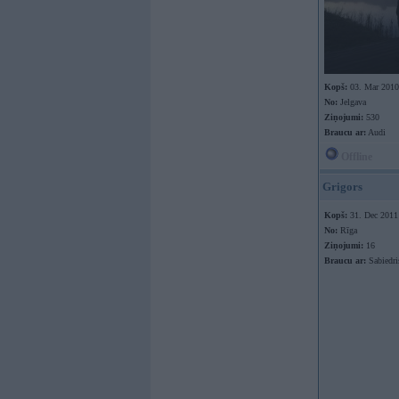
Kopš:
03. Mar 2010
No:
Jelgava
Ziņojumi:
530
Braucu ar:
Audi
Offline
Grigors
Kopš:
31. Dec 2011
No:
Rīga
Ziņojumi:
16
Braucu ar:
Sabiedri