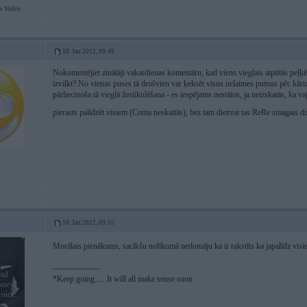
n Volvo
10. Jan 2012, 09:49
Nokomentējiet zinātāji vakardienas komentāru, kad viens vieglais atpūtās peļ
izvilkt? No vienas puses tā drošvien var ķeksēt visus nelaimes putnus pēc kārt
pārliecinoša tā vieglā žestikulēšana - es iespējams nestātos, ja neizskatās, ka va
pierasts palīdzēt visiem (Coma neskaitās), bez tam diezvai tas ReRe smagais di
10. Jan 2012, 09:55
Morālais pienākums, sacīkšu nolikumā nedomāju ka ir rakstīts ka japalīdz visi
-----------------
*Keep going..... It will all make sense soon