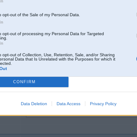
In
ps. kurš no spoortistiem vislaik raidījuma beigās kliedz "Dakaara!" ?
o opt-out of the Sale of my Personal Data.
In
-----------------
8)
to opt-out of processing my Personal Data for Targeted
ing.
In
o opt-out of Collection, Use, Retention, Sale, and/or Sharing
09. Jan 2012, 23:43
ersonal Data that Is Unrelated with the Purposes for which it
lected.
Nezinu viņa vārdu, bet tas kadrs ir no pagaišgada motociklistiem. Gonkas laik
Out
rezultātā izpaudās viņa neapmierinājums...
Daudz kadru tiek iemiksēts no pagaišgada, īpaši kad Nasaru iet runa.
CONFIRM
09 Jan 2012, 23:10:25 wheelie rakstīja:
2
nja dubļu vanna dažiem močiem trāpījās
Data Deletion
Data Access
Privacy Policy
unktu un
.
ps. kurš no spoortistiem vislaik raidījuma beigās kliedz "Dakaara!" ?