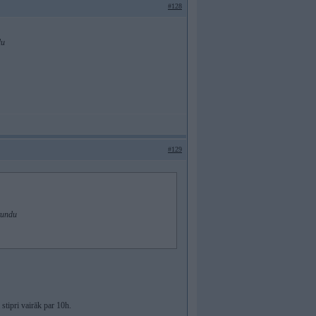
#128
du
#129
tundu
stipri vairāk par 10h.