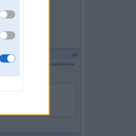
#127
ā noplīsa mocis un viņam pasākums bija beidzies, kā