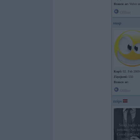
Braucu ar:
Volvo u
Offline
snap
Kopš:
02. Feb 2009
Ziņojumi:
550
Braucu ar:
Offline
zzips