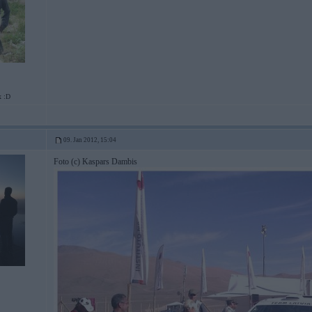
x :D
09. Jan 2012, 15:04
Foto (c) Kaspars Dambis