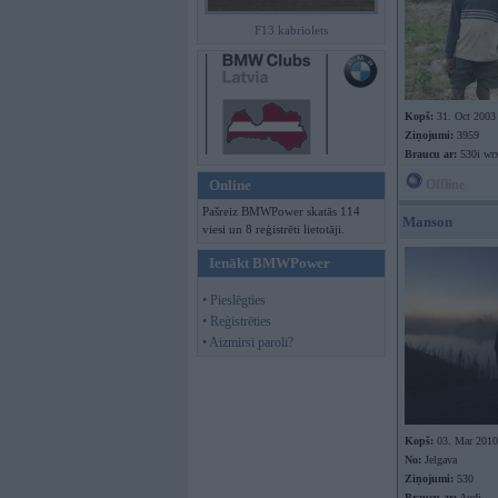
F13 kabriolets
Kopš:
31. Oct 2003
Ziņojumi:
3959
Braucu ar:
530i wr
Online
Offline
Pašreiz BMWPower skatās 114
Manson
viesi un 8 reģistrēti lietotāji.
Ienākt BMWPower
• Pieslēgties
• Reģistrēties
• Aizmirsi paroli?
Kopš:
03. Mar 2010
No:
Jelgava
Ziņojumi:
530
Braucu ar:
Audi