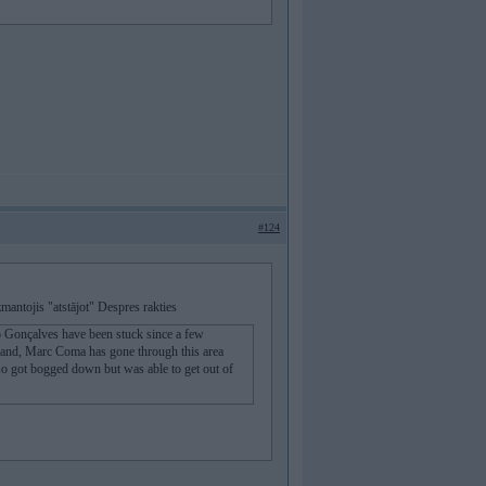
#124
mantojis "atstājot" Despres rakties
lo Gonçalves have been stuck since a few
 hand, Marc Coma has gone through this area
so got bogged down but was able to get out of