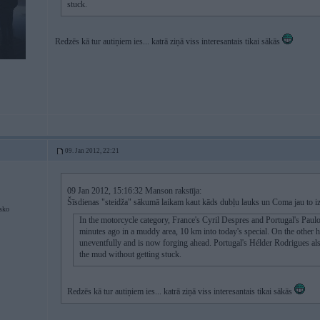
stuck.
Redzēs kā tur autiņiem ies... katrā ziņā viss interesantais tikai sākās
09. Jan 2012, 22:21
09 Jan 2012, 15:16:32 Manson rakstīja:
Šīsdienas "steidža" sākumā laikam kaut kāds dubļu lauks un Coma jau to iz
sko
In the motorcycle category, France's Cyril Despres and Portugal's Pau
minutes ago in a muddy area, 10 km into today's special. On the other
uneventfully and is now forging ahead. Portugal's Hélder Rodrigues al
the mud without getting stuck.
Redzēs kā tur autiņiem ies... katrā ziņā viss interesantais tikai sākās