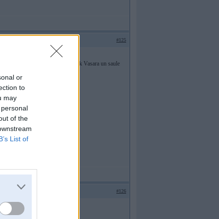
#125
u jau tūlīt tumsa
Bet tur tak Vasara un saule
sonal or
ection to
ou may
 personal
out of the
 downstream
B’s List of
#126