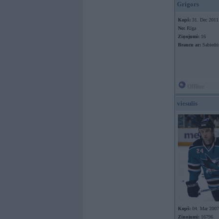
Grigors
Kopš:
31. Dec 2011
No:
Rīga
Ziņojumi:
16
Braucu ar:
Sabiedri
Offline
viesulis
Kopš:
04. Mar 2007
Ziņojumi:
16796