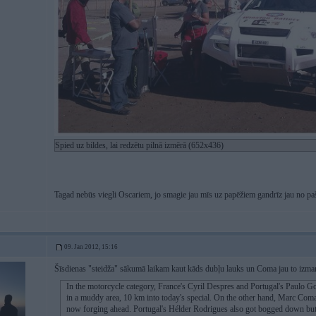
Spied uz bildes, lai redzētu pilnā izmērā (652x436)
Tagad nebūs viegli Oscariem, jo smagie jau mīs uz papēžiem gandrīz jau no 
09. Jan 2012, 15:16
Šīsdienas "steidža" sākumā laikam kaut kāds dubļu lauks un Coma jau to izmant
In the motorcycle category, France's Cyril Despres and Portugal's Paulo G
in a muddy area, 10 km into today's special. On the other hand, Marc Coma
now forging ahead. Portugal's Hélder Rodrigues also got bogged down but 