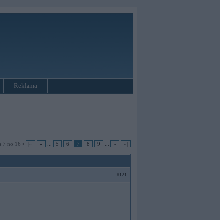
Reklāma
a 7 no 16 •
|«
«
...
5
6
7
8
9
...
»
»|
#121