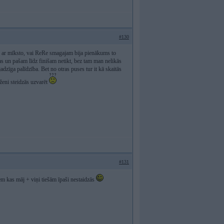
#130
ķē ar mīksto, vai ReRe smagajam bija pienākums to
as un pašam līdz finišam netikt, bez tam man nelikās
jadzīga palīdzība. Bet no otras puses tur it kā skaitās
ženi steidzās uzvarēt
#131
em kas māj + viņi tiešām īpaši nestaidzās