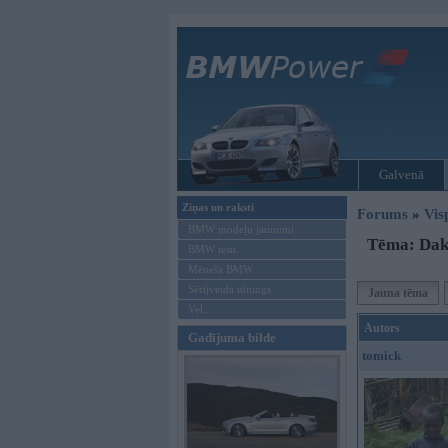
Galvenā
Ziņas un raksti
Forums
»
Vis
BMW modeļu jaunumi
Tēma: Dak
BMW testi
Mēneša BMW
Sērijveida tūnings
Jauna tēma
Vel...
Autors
Gadījuma bilde
tomick