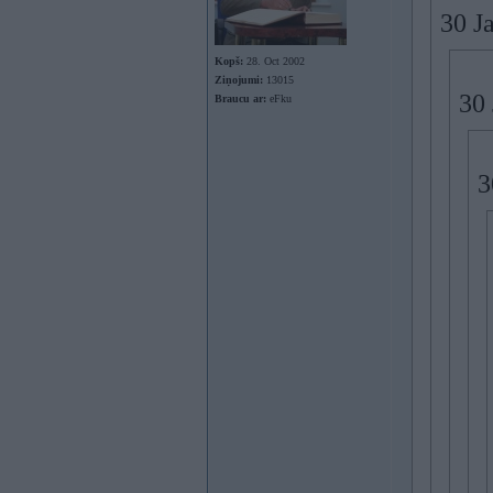
30 J
Kopš:
28. Oct 2002
Ziņojumi:
13015
30 
Braucu ar:
eFku
3