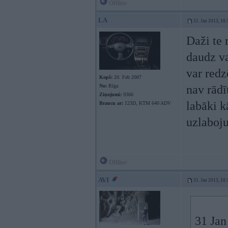
Offline
LA
31. Jan 2013, 10:
Daži te 
daudz va
var redz
Kopš:
20. Feb 2007
No:
Rīga
nav rādī
Ziņojumi:
9366
labāki k
Braucu ar:
123D, KTM 640 ADV
uzlaboju
Offline
AVI
31. Jan 2013, 10:
31 Jan