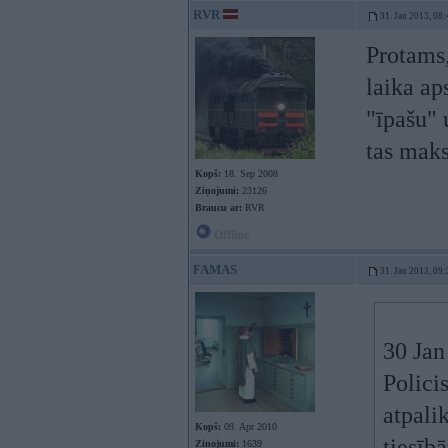
RVR
31. Jan 2013, 08:
Protams,
laika ap
"īpašu" 
tas maks
Kopš:
18. Sep 2008
Ziņojumi:
23126
Braucu ar:
RVR
Offline
FAMAS
31. Jan 2013, 09:
30 Jan
Policis
atpali
Kopš:
09. Apr 2010
tiesīb
Ziņojumi:
1639