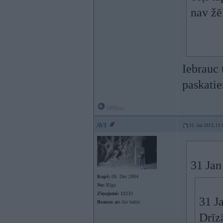
nav žē
Iebrauc 
paskatie
Offline
AVI
31. Jan 2013, 11:
31 Jan
Kopš:
09. Dec 2004
No:
Rīga
Ziņojumi:
10233
31 J
Braucu ar:
Air baltic
Drīzā