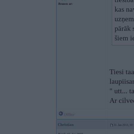
Braucu ar:
kas na
uzņemā
pārāk 
šiem i
Tiesi ta
laupiisa
" utt... 
Ar cilve
Offline
Christian
31. Jan 2013, 10: