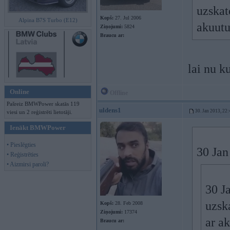
uzskat
Kopš:
27. Jul 2006
Alpina B7S Turbo (E12)
akuut
Ziņojumi:
5824
Braucu ar:
lai nu k
Online
Offline
Pašreiz BMWPower skatās 119
uldens1
30. Jan 2013, 22:
viesi un 2 reģistrēti lietotāji.
Ienākt BMWPower
• Pieslēgties
30 Jan
• Reģistrēties
• Aizmirsi paroli?
30 J
uzsk
Kopš:
28. Feb 2008
Ziņojumi:
17374
ar a
Braucu ar: