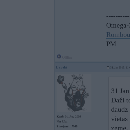
----------
Omega-3
Rombou
PM
Offline
Laoshi
31. Jan 2013, 11:
31 Jan
Daži t
daudz 
Kopš:
01. Aug 2009
vietās
No:
Rīga
zeme. 
Ziņojumi:
17948