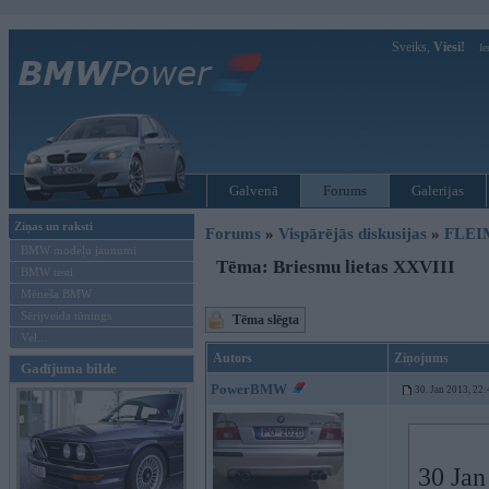
Sveiks,
Viesi!
Ie
Galvenā
Forums
Galerijas
Ziņas un raksti
Forums
»
Vispārējās diskusijas
»
FLEI
BMW modeļu jaunumi
Tēma: Briesmu lietas XXVIII
BMW testi
Mēneša BMW
Sērijveida tūnings
Tēma slēgta
Vel...
Autors
Ziņojums
Gadījuma bilde
PowerBMW
30. Jan 2013, 22:
30 Jan