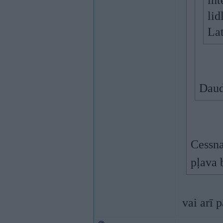
int
lid
Lat
Daud
Cessna
pļava 
vai arī 