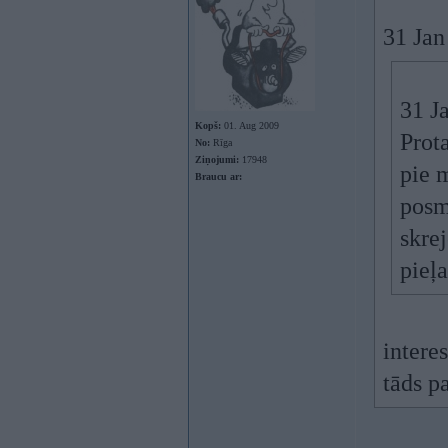
31 Jan
31 J
Kopš:
01. Aug 2009
Prota
No:
Rīga
Ziņojumi:
17948
pie m
Braucu ar:
posmi
skrej
pieļ
intere
tāds pa