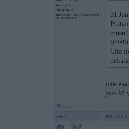
Kopš:
19. Jun 2007
No:
Jelgava
Ziņojumi:
972
31 Jan
Braucu ar:
Blitzkrieg darba zirgu un
Suzuki GSF 600S
Protam
mūsu l
(taisīt
Cita l
nekāda
interesa
pats kā 
Offline
Laoshi
31. Jan 2013, 10: