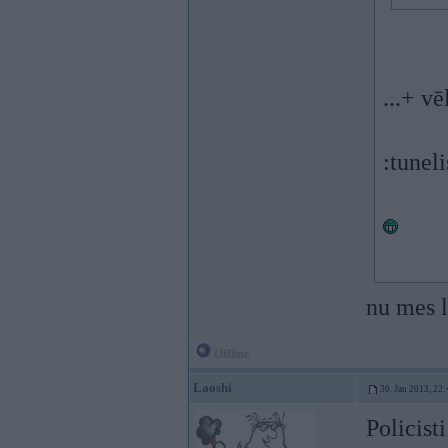
...+ v
:tuneli
nu mes l
Offline
Laoshi
30. Jan 2013, 22:
Policist