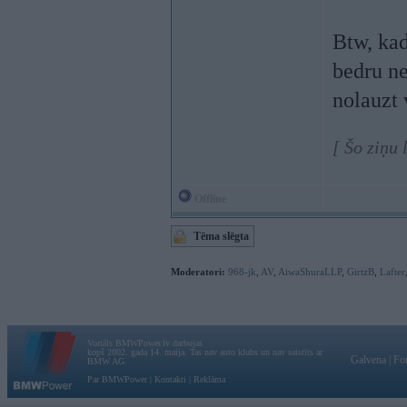
Btw, kad
bedru ne
nolauzt 
[ Šo ziņu
Offline
Tēma slēgta
Moderatori:
968-jk
,
AV
,
AiwaShuraLLP
,
GirtzB
,
Lafter
Vortāls BMWPower.lv darbojas
kopš 2002. gada 14. maija. Tas nav auto klubs un nav saistīts ar
Galvena
|
Fo
BMW AG.
Par BMWPower
|
Kontakti
|
Reklāma