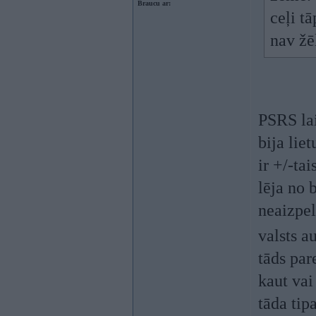
Braucu ar:
ceļi tā
nav žē
PSRS lai
bija lie
ir +/-ta
lēja no 
neaizpel
valsts a
tāds par
kaut vai
tāda tip