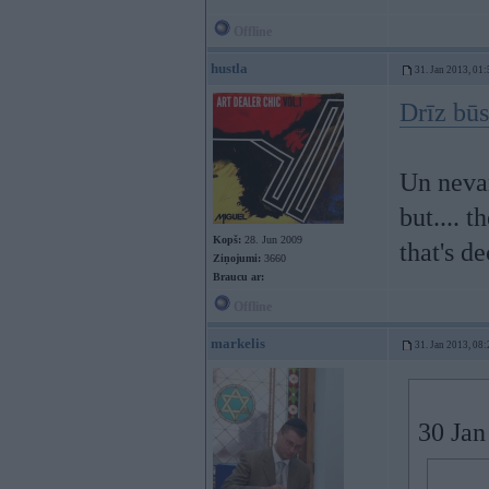
Offline
hustla
31. Jan 2013, 01:
Drīz būs
Un nevar
but.... 
Kopš:
28. Jun 2009
that's de
Ziņojumi:
3660
Braucu ar:
Offline
markelis
31. Jan 2013, 08:
30 Jan