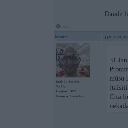
Daudz li
Offline
hronists
31. Jan 2013, 10:
31 Jan
Protam
mūsu l
Kopš:
01. Sep 2008
(taisīt
No:
Rīga
Ziņojumi:
14820
Cita l
Braucu ar:
Svensk hjul
nekāda