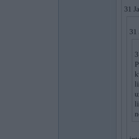
31 J
31 
3
P
k
l
u
l
n