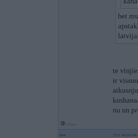
kana
bet mu
apstak
latvij
te vinji
ir vissu
atkusnju
kushana/
nu un pr
Offline
iwo
31. Jan 2013, 08: