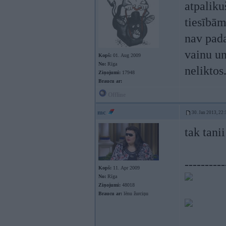
atpaliku
tiesībām
nav pada
vainu un
Kopš:
01. Aug 2009
No:
Rīga
neliktos
Ziņojumi:
17948
Braucu ar:
Offline
mc
30. Jan 2013, 22:
tak tani
----------
Kopš:
11. Apr 2009
No:
Rīga
Ziņojumi:
48018
Braucu ar:
lēnu žurciņu