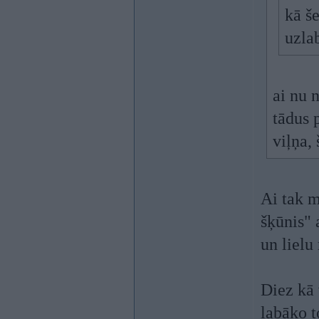
kā še
uzla
ai nu 
tādus 
viļņa, 
Ai tak m
šķūnis"
un liel
Diez kā 
labāko t