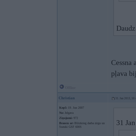
Daudz 
Cessna a
pļava bi
Offline
Christian
31. Jan 2013, 10:
Kopš:
19. Jun 2007
No:
Jelgava
Ziņojumi:
972
31 Jan
Braucu ar:
Blitzkrieg darba zirgu un
Suzuki GSF 600S