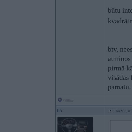
būtu int
kvadrāt
btv, nee
atminos 
pirmā kā
visādas 
pamatu. 
Offline
LA
31. Jan 2013, 10: