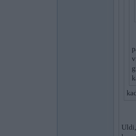
p
v
g
k
kad
Uldi,