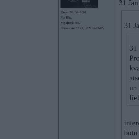
31 Jan
Kopš:
20. Feb 2007
No:
Rīga
Ziņojumi:
9366
31 J
Braucu ar:
123D, KTM 640 ADV
31 
Pro
kva
ats
un 
lie
inter
būtu 