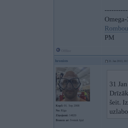
----------
Omega-3
Rombou
PM
Offline
hronists
31. Jan 2013, 10:
31 Jan
Drīzāk
šeit. 
Kopš:
01. Sep 2008
uzlabo
No:
Rīga
Ziņojumi:
14820
Braucu ar:
Svensk hjul