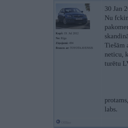
30 Jan 2
Nu fckin
pakomen
Kopš:
19. Jul 2012
skandinā
No:
Rīga
Ziņojumi:
494
Tiešām a
Braucu ar:
TOYOTA AVENSIS
neticu, 
turētu L
protams,
labs.
Offline