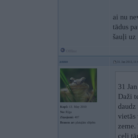
ai nu ne
tādus pa
šauļi uz
Offline
anno
31. Jan 2013, 11:
31 Jan
Daži t
daudz 
Kopš:
13. May 2010
No:
Rīga
vietās
Ziņojumi:
407
Braucu ar:
platajām slēpēm
zeme. 
ceļi tā