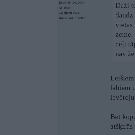
Kopš:
09. Dec 2004
Daži t
No:
Rīga
Ziņojumi:
10233
daudz 
Braucu ar:
Air baltic
vietās
zeme. 
ceļi tā
nav žē
Leišiem 
labiem u
ievēroju
Bet kop
atšķirās